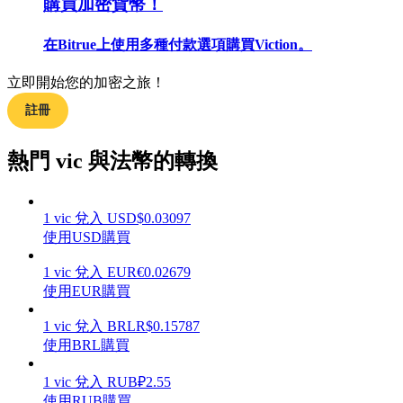
購買加密貨幣！
在Bitrue上使用多種付款選項購買Viction。
立即開始您的加密之旅！
合約指南
註冊
合約功能使用指南
熱門 vic 與法幣的轉換
1
vic
兌入
USD
$
0.03097
使用USD購買
1
vic
兌入
EUR
€
0.02679
使用EUR購買
交易策略
1
vic
兌入
BRL
R$
0.15787
使用BRL購買
學習如何保持盈利
1
vic
兌入
RUB
₽
2.55
使用RUB購買