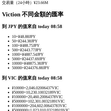
交易量（24小時）
¥
23.66M
USDC永續
Viction 不同金額的匯率
多種以USDC結算的永續合約
到 JPY 的值來自 today 08:58
10
=
¥
48.88
JPY
50
=
¥
244.38
JPY
100
=
¥
488.75
JPY
500
=
¥
2443.77
JPY
1000
=
¥
4887.54
JPY
5000
=
¥
24437.69
JPY
10000
=
¥
48875.38
JPY
跟單
50000
=
¥
244376.88
JPY
與頂尖交易專家同行
到 VIC 的值來自 today 08:58
¥
10000
=
2,046.02006437
VIC
¥
50000
=
10,230.10032189
VIC
¥
100000
=
20,460.20064378
VIC
¥
500000
=
102,301.00321891
VIC
¥
1000000
=
204,602.00643783
VIC
¥
5000000
=
1,023,010.03218919
VIC