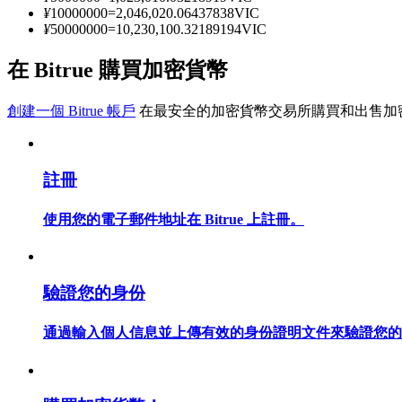
¥
10000000
=
2,046,020.06437838
VIC
¥
50000000
=
10,230,100.32189194
VIC
成為跟單交易員
在 Bitrue 購買加密貨幣
坐享盈利分成和跟單分傭
創建一個 Bitrue 帳戶
在最安全的加密貨幣交易所購買和出售加
註冊
使用您的電子郵件地址在 Bitrue 上註冊。
合約資訊
驗證您的身份
包含交易情況等的大數據分析
通過輸入個人信息並上傳有效的身份證明文件來驗證您的