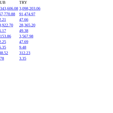
UB
TRY
,343,606.08
3,098,203.06
57,770.88
91,474.97
2.21
47.66
8,922.70
28,365.20
5.17
49.38
,153.86
3,567.98
2.25
47.69
6.35
9.48
38.52
312.23
.78
3.35