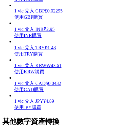
1
vic
兌入
GBP
£
0.02295
使用GBP購買
1
vic
兌入
INR
₹
2.95
理財
使用INR購買
1
vic
兌入
TRY
₺
1.48
使用TRY購買
1
vic
兌入
KRW
₩
43.61
使用KRW購買
1
vic
兌入
CAD
$
0.0432
使用CAD購買
增值寶
1
vic
兌入
JPY
¥
4.89
使您的資產穩定增值
使用JPY購買
其他數字資產轉換