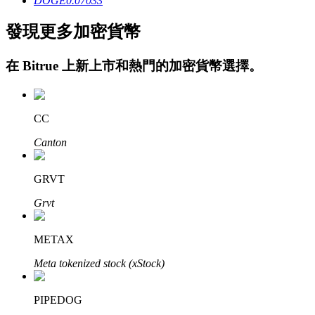
DOGE
0.07033
發現更多加密貨幣
在
Bitrue
上新上市和熱門的加密貨幣選擇。
鎖倉BTR
CC
輕鬆獲得多重福利
Canton
GRVT
Grvt
METAX
Meta tokenized stock (xStock)
借貸寶
PIPEDOG
借貸數字貨幣，及時且安全的服務