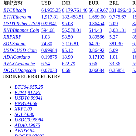
加密貨幣
USD
INR
EUR
BRL
R
BTC
Bitcoin
64,955.25
6,179,761.46
56,189.67
331,096.40
5
ETH
Ethereum
1,917.81
182,458.51
1,659.00
9,775.67
1
USDT
Tether USDt
0.99941
95.08
0.86454
5.09
8
BNB
Binance Coin
594.68
56,578.01
514.43
3,031.31
4
機槍池
XRP
XRP
1.03
98.50
0.89566
5.27
8
SOL
Solana
74.80
7,116.81
64.70
381.30
6
一鍵質押鎖定高收益
USDC
USD Coin
0.99984
95.12
0.86492
5.09
8
ADA
Cardano
0.19875
18.90
0.17193
1.01
1
AVAX
Avalanche
6.54
622.79
5.66
33.36
5
DOGE
Dogecoin
0.07033
6.69
0.06084
0.35851
5
USD
INR
EUR
BRL
RUB
TRY
BTC
64,955.25
ETH
1,917.81
USDT
0.99941
BNB
594.68
Launchpool
XRP
1.03
SOL
74.80
活期質押獲得熱門資產
USDC
0.99984
ADA
0.19875
AVAX
6.54