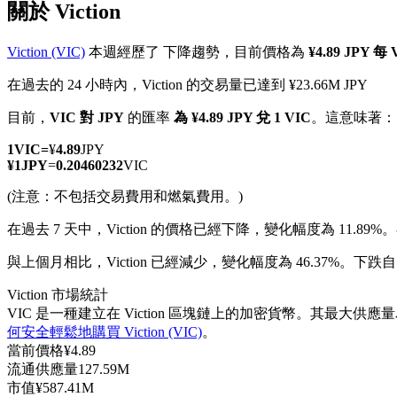
關於 Viction
Viction (VIC)
本週經歷了 下降趨勢，目前價格為
¥4.89 JPY 每
在過去的 24 小時內，Viction 的交易量已達到 ¥23.66M JPY
幣本位永續
目前，
VIC 對 JPY
的匯率
為 ¥4.89 JPY 兌 1 VIC
。這意味著：
以數字貨幣為保證金的永續合約
1
VIC
=
¥
4.89
JPY
¥
1
JPY
=
0.20460232
VIC
(注意：不包括交易費用和燃氣費用。)
TradFi
在過去 7 天中，Viction 的價格已經下降，變化幅度為 11.89%。
美股、外匯、貴金屬及大宗商品衍生性商品
與上個月相比，Viction 已經減少，變化幅度為 46.37%。下跌自 ¥
Viction 市場統計
VIC 是一種建立在 Viction 區塊鏈上的加密貨幣。其最大供應量為
何安全輕鬆地購買 Viction (VIC)
。
當前價格
¥
4.89
流通供應量
127.59M
市值
¥
587.41M