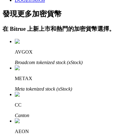
DOGE
0.06958
發現更多加密貨幣
在
Bitrue
上新上市和熱門的加密貨幣選擇。
鎖倉BTR
AVGOX
輕鬆獲得多重福利
Broadcom tokenized stock (xStock)
METAX
Meta tokenized stock (xStock)
CC
Canton
借貸寶
AEON
借貸數字貨幣，及時且安全的服務