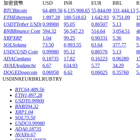
加密貨幣
USD
INR
EUR
BRL
R
BTC
Bitcoin
64,489.56
6,135,908.65
55,844.09
331,444.13
5
ETH
Ethereum
1,897.28
180,518.63
1,642.93
9,751.09
1
USDT
Tether USDt
0.99900
95.05
0.86507
5.13
8
BNB
Binance Coin
594.32
56,547.23
514.64
3,054.51
4
機槍池
XRP
XRP
1.04
99.25
0.90331
5.36
8
SOL
Solana
73.50
6,993.55
63.64
377.77
5
一鍵質押鎖定高收益
USDC
USD Coin
0.99980
95.12
0.86576
5.13
8
ADA
Cardano
0.18735
17.82
0.16223
0.96289
1
AVAX
Avalanche
6.67
634.93
5.77
34.29
5
DOGE
Dogecoin
0.06958
6.62
0.06025
0.35760
5
USD
INR
EUR
BRL
RUB
TRY
BTC
64,489.56
ETH
1,897.28
USDT
0.99900
BNB
594.32
Launchpool
XRP
1.04
SOL
73.50
活期質押獲得熱門資產
USDC
0.99980
ADA
0.18735
AVAX
6.67