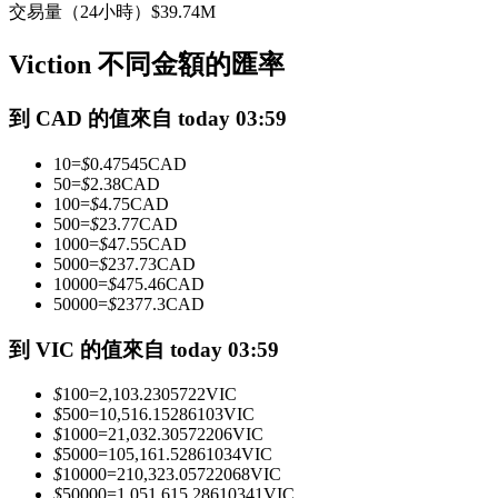
交易量（24小時）
$
39.74M
USDC永續
Viction 不同金額的匯率
多種以USDC結算的永續合約
到 CAD 的值來自 today 03:59
10
=
$
0.47545
CAD
50
=
$
2.38
CAD
100
=
$
4.75
CAD
500
=
$
23.77
CAD
1000
=
$
47.55
CAD
5000
=
$
237.73
CAD
10000
=
$
475.46
CAD
跟單
50000
=
$
2377.3
CAD
與頂尖交易專家同行
到 VIC 的值來自 today 03:59
$
100
=
2,103.2305722
VIC
$
500
=
10,516.15286103
VIC
$
1000
=
21,032.30572206
VIC
$
5000
=
105,161.52861034
VIC
$
10000
=
210,323.05722068
VIC
$
50000
=
1,051,615.28610341
VIC