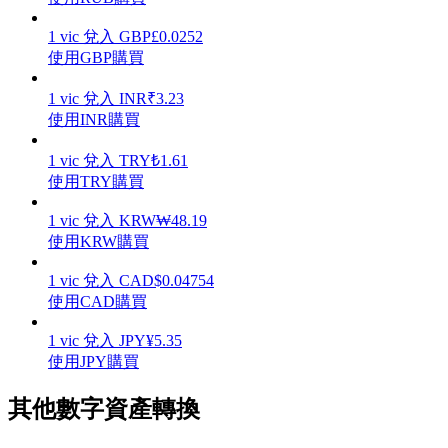
1
vic
兌入
GBP
£
0.0252
使用GBP購買
1
vic
兌入
INR
₹
3.23
理財
使用INR購買
1
vic
兌入
TRY
₺
1.61
使用TRY購買
1
vic
兌入
KRW
₩
48.19
使用KRW購買
1
vic
兌入
CAD
$
0.04754
使用CAD購買
增值寶
1
vic
兌入
JPY
¥
5.35
使您的資產穩定增值
使用JPY購買
其他數字資產轉換