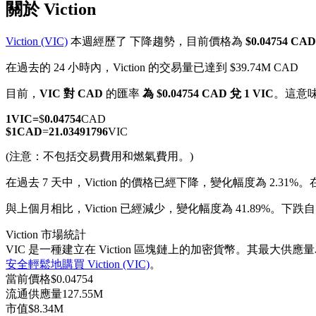
關於 Viction
Viction (VIC)
本週經歷了 下降趨勢，目前價格為
$0.04754 CA
在過去的 24 小時內，Viction 的交易量已達到 $39.74M CAD
幣本位永續
目前，
VIC 對 CAD
的匯率
為 $0.04754 CAD 兌 1 VIC
。這意
以數字貨幣為保證金的永續合約
1
VIC
=
$
0.04754
CAD
$
1
CAD
=
21.03491796
VIC
(注意：不包括交易費用和燃氣費用。)
TradFi
在過去 7 天中，Viction 的價格已經下降，變化幅度為 2.31%。
美股、外匯、貴金屬及大宗商品衍生性商品
與上個月相比，Viction 已經減少，變化幅度為 41.89%。下跌自 $
Viction 市場統計
VIC 是一種建立在 Viction 區塊鏈上的加密貨幣。其最大供應量為
安全輕鬆地購買 Viction (VIC)
。
當前價格
$
0.04754
流通供應量
127.55M
市值
$
8.34M