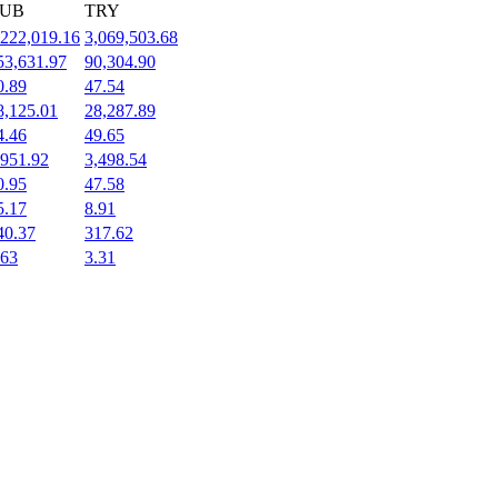
UB
TRY
,222,019.16
3,069,503.68
53,631.97
90,304.90
0.89
47.54
8,125.01
28,287.89
4.46
49.65
,951.92
3,498.54
0.95
47.58
5.17
8.91
40.37
317.62
.63
3.31