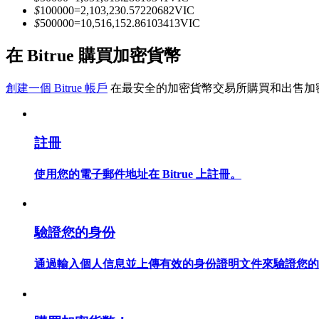
$
100000
=
2,103,230.57220682
VIC
$
500000
=
10,516,152.86103413
VIC
成為跟單交易員
在 Bitrue 購買加密貨幣
坐享盈利分成和跟單分傭
創建一個 Bitrue 帳戶
在最安全的加密貨幣交易所購買和出售加
註冊
使用您的電子郵件地址在 Bitrue 上註冊。
合約資訊
驗證您的身份
包含交易情況等的大數據分析
通過輸入個人信息並上傳有效的身份證明文件來驗證您的