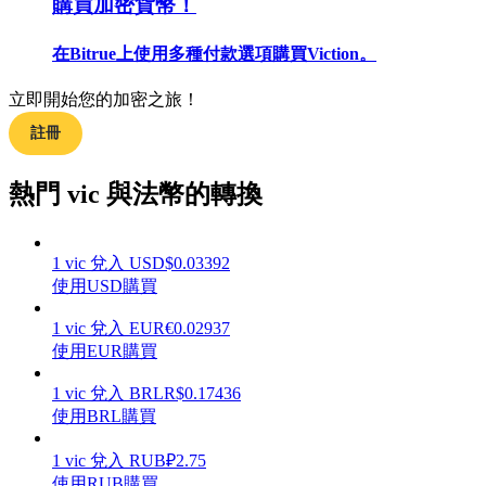
購買加密貨幣！
在Bitrue上使用多種付款選項購買Viction。
立即開始您的加密之旅！
合約指南
註冊
合約功能使用指南
熱門 vic 與法幣的轉換
1
vic
兌入
USD
$
0.03392
使用USD購買
1
vic
兌入
EUR
€
0.02937
使用EUR購買
交易策略
1
vic
兌入
BRL
R$
0.17436
使用BRL購買
學習如何保持盈利
1
vic
兌入
RUB
₽
2.75
使用RUB購買