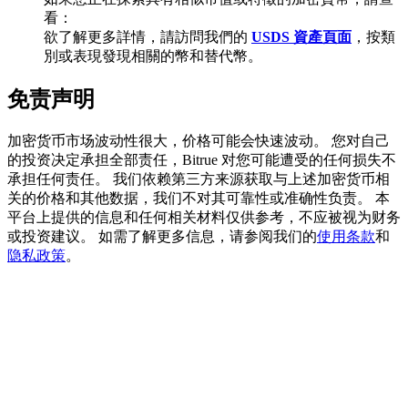
看：
欲了解更多詳情，請訪問我們的
USDS 資產頁面
，按類
別或表現發現相關的幣和替代幣。
BTC 專享獎勵
免责声明
充值並交易BTC瓜分 25,000 USDT 獎池！
加密货币市场波动性很大，价格可能会快速波动。 您对自己
的投资决定承担全部责任，Bitrue 对您可能遭受的任何损失不
承担任何责任。 我们依赖第三方来源获取与上述加密货币相
充值CASHCAT & 赢取
关的价格和其他数据，我们不对其可靠性或准确性负责。 本
平台上提供的信息和任何相关材料仅供参考，不应被视为财务
瓜分 500000 CASHCAT 獎池
或投资建议。 如需了解更多信息，请参阅我们的
使用条款
和
隐私政策
。
BitMart 用戶遷移專享
註冊&交易贏 500,000 USDT