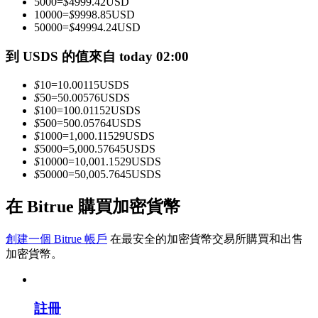
5000
=
$
4999.42
USD
10000
=
$
9998.85
USD
50000
=
$
49994.24
USD
成為跟單交易員
到 USDS 的值來自 today 02:00
坐享盈利分成和跟單分傭
$
10
=
10.00115
USDS
$
50
=
50.00576
USDS
$
100
=
100.01152
USDS
$
500
=
500.05764
USDS
$
1000
=
1,000.11529
USDS
$
5000
=
5,000.57645
USDS
$
10000
=
10,001.1529
USDS
$
50000
=
50,005.7645
USDS
在 Bitrue 購買加密貨幣
合約資訊
創建一個 Bitrue 帳戶
在最安全的加密貨幣交易所購買和出售
包含交易情況等的大數據分析
加密貨幣。
註冊