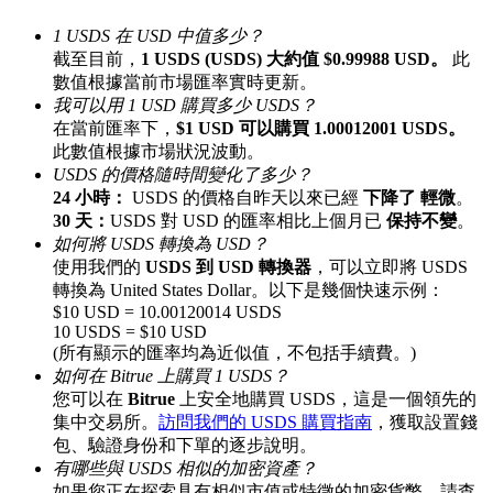
最高達65%佣金！
1 USDS 在 USD 中值多少？
截至目前，
1 USDS (USDS) 大約值 $0.99988 USD。
此
數值根據當前市場匯率實時更新。
我可以用 1 USD 購買多少 USDS？
在當前匯率下，
$1 USD 可以購買 1.00012001 USDS。
此數值根據市場狀況波動。
USDS 的價格隨時間變化了多少？
24 小時：
USDS 的價格自昨天以來已經
下降了 輕微
。
30 天：
USDS 對 USD 的匯率相比上個月已
保持不變
。
如何將 USDS 轉換為 USD？
邀请好友
使用我們的
USDS 到 USD 轉換器
，可以立即將 USDS
轉換為 United States Dollar。以下是幾個快速示例：
邀請朋友獲得現金獎勵
$10 USD = 10.00120014 USDS
10 USDS = $10 USD
(所有顯示的匯率均為近似值，不包括手續費。)
如何在 Bitrue 上購買 1 USDS？
您可以在
Bitrue
上安全地購買 USDS，這是一個領先的
集中交易所。
訪問我們的 USDS 購買指南
，獲取設置錢
包、驗證身份和下單的逐步說明。
有哪些與 USDS 相似的加密資產？
BTC 專享獎勵
如果您正在探索具有相似市值或特徵的加密貨幣，請查