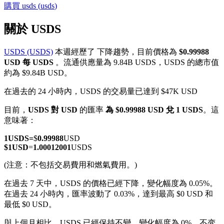
購買
usds
(
usds
)
關於 USDS
USDS (USDS)
本週經歷了 下降趨勢，目前價格為
$0.99988
幣本位永續
USD 每 USDS
。流通供應量為 9.84B USDS，USDS 的總市值
約為 $9.84B USD。
以數字貨幣為保證金的永續合約
在過去的 24 小時內，USDS 的交易量已達到 $47K USD
目前，
USDS 對 USD
的匯率
為 $0.99988 USD 兌 1 USDS
。這
TradFi
意味著：
美股、外匯、貴金屬及大宗商品衍生性商品
1
USDS
=
$
0.99988
USD
$
1
USD
=
1.00012001
USDS
(注意：不包括交易費用和燃氣費用。)
在過去 7 天中，USDS 的價格已經下降，變化幅度為 0.05%。
在過去 24 小時內，匯率波動了 0.03%，達到最高 $0 USD 和
最低 $0 USD。
與上個月相比，USDS 已經保持不變，變化幅度為 0%。不变