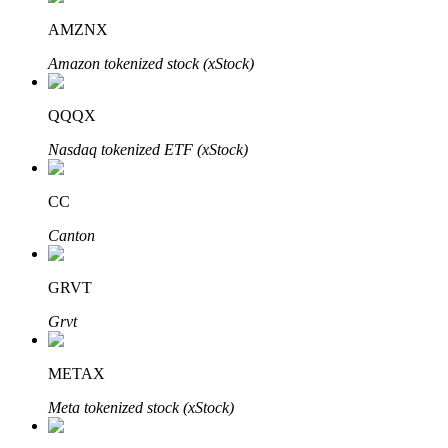
AMZNX
Amazon tokenized stock (xStock)
QQQX
Nasdaq tokenized ETF (xStock)
定投理财
CC
享受活期理財及長期收益
Canton
GRVT
Grvt
METAX
Meta tokenized stock (xStock)
學習理財