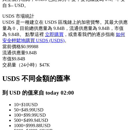
自 $-- USD。
USDC永續
USDS 市場統計
多種以USDC結算的永續合約
USDS 是一種建立在 USDS 區塊鏈上的加密貨幣。其最大供應
量為 0，目前總供應量為 9.84B，流通供應量為 9.84B，市值
為 9.84B。 點擊這裡
立即購買
，或查看我們的逐步指南
如何
安全輕鬆地購買 USDS (USDS)
。
當前價格
$
0.99988
流通供應量
9.84B
市值
$
9.84B
交易量（24小時）
$
47K
跟單
USDS 不同金額的匯率
與頂尖交易專家同行
到 USD 的值來自 today 02:00
10
=
$
10
USD
50
=
$
49.99
USD
100
=
$
99.99
USD
500
=
$
499.94
USD
1000
=
$
999.88
USD