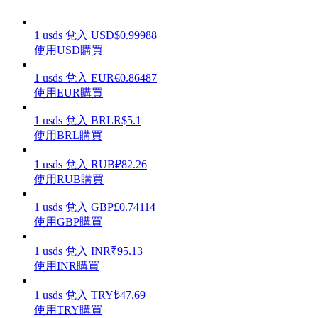
1
usds
兌入
USD
$
0.99988
使用USD購買
理財
1
usds
兌入
EUR
€
0.86487
使用EUR購買
1
usds
兌入
BRL
R$
5.1
使用BRL購買
1
usds
兌入
RUB
₽
82.26
使用RUB購買
1
usds
兌入
GBP
£
0.74114
使用GBP購買
增值寶
1
usds
兌入
INR
₹
95.13
使您的資產穩定增值
使用INR購買
1
usds
兌入
TRY
₺
47.69
使用TRY購買