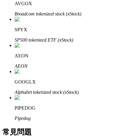
AVGOX
了解如何賺取穩定收入
Broadcom tokenized stock (xStock)
Bitrue
AI
SPYX
SP500 tokenized ETF (xStock)
AEON
AEON
合夥人計劃
GOOGLX
Alphabet tokenized stock (xStock)
PIPEDOG
Pipedog
常見問題
Bitrue渠道合伙人