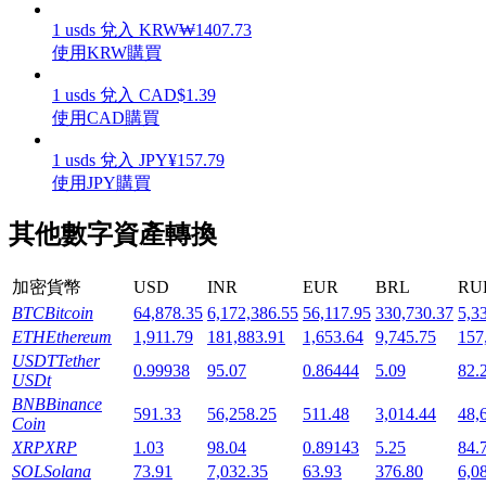
1
usds
兌入
KRW
₩
1407.73
使用KRW購買
1
usds
兌入
CAD
$
1.39
使用CAD購買
機槍池
1
usds
兌入
JPY
¥
157.79
一鍵質押鎖定高收益
使用JPY購買
其他數字資產轉換
加密貨幣
USD
INR
EUR
BRL
RU
BTC
Bitcoin
64,878.35
6,172,386.55
56,117.95
330,730.37
5,3
ETH
Ethereum
1,911.79
181,883.91
1,653.64
9,745.75
157
USDT
Tether
0.99938
95.07
0.86444
5.09
82.
USDt
Launchpool
BNB
Binance
591.33
56,258.25
511.48
3,014.44
48,
Coin
活期質押獲得熱門資產
XRP
XRP
1.03
98.04
0.89143
5.25
84.
SOL
Solana
73.91
7,032.35
63.93
376.80
6,0