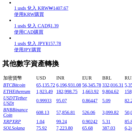
1
usds
兌入
KRW
₩
1407.67
使用KRW購買
1
usds
兌入
CAD
$
1.39
使用CAD購買
機槍池
1
usds
兌入
JPY
¥
157.78
一鍵質押鎖定高收益
使用JPY購買
其他數字資產轉換
加密貨幣
USD
INR
EUR
BRL
RU
BTC
Bitcoin
65,135.72
6,196,931.08
56,345.78
332,016.31
5,3
ETH
Ethereum
1,923.49
182,998.75
1,663.92
9,804.62
158
USDT
Tether
0.99933
95.07
0.86447
5.09
82.
USDt
Launchpool
BNB
Binance
608.13
57,856.81
526.06
3,099.82
50,
Coin
活期質押獲得熱門資產
XRP
XRP
1.04
99.24
0.90242
5.31
85.
SOL
Solana
75.92
7,223.80
65.68
387.03
6,2