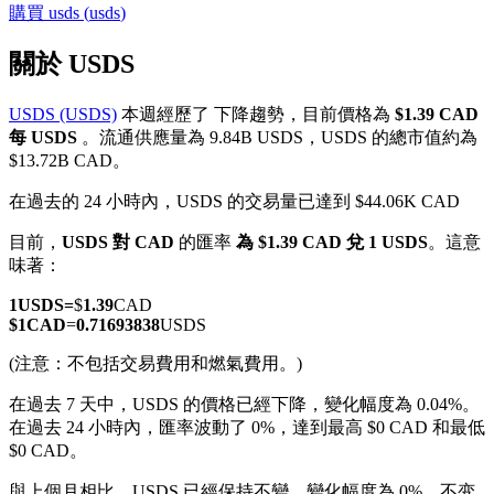
購買
usds
(
usds
)
關於 USDS
USDS (USDS)
本週經歷了 下降趨勢，目前價格為
$1.39 CAD
幣本位永續
每 USDS
。流通供應量為 9.84B USDS，USDS 的總市值約為
$13.72B CAD。
以數字貨幣為保證金的永續合約
在過去的 24 小時內，USDS 的交易量已達到 $44.06K CAD
目前，
USDS 對 CAD
的匯率
為 $1.39 CAD 兌 1 USDS
。這意
TradFi
味著：
美股、外匯、貴金屬及大宗商品衍生性商品
1
USDS
=
$
1.39
CAD
$
1
CAD
=
0.71693838
USDS
(注意：不包括交易費用和燃氣費用。)
在過去 7 天中，USDS 的價格已經下降，變化幅度為 0.04%。
在過去 24 小時內，匯率波動了 0%，達到最高 $0 CAD 和最低
$0 CAD。
與上個月相比，USDS 已經保持不變，變化幅度為 0%。不变