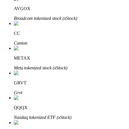
AVGOX
Broadcom tokenized stock (xStock)
CC
Canton
定投理财
METAX
享受活期理財及長期收益
Meta tokenized stock (xStock)
GRVT
Grvt
QQQX
Nasdaq tokenized ETF (xStock)
學習理財