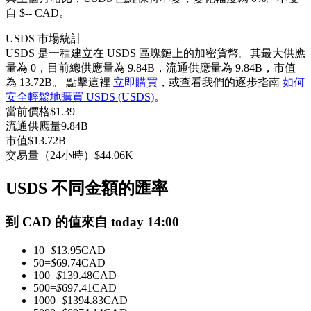
自 $-- CAD。
USDC永續
USDS 市場統計
多種以USDC結算的永續合約
USDS 是一種建立在 USDS 區塊鏈上的加密貨幣。其最大供應
量為 0，目前總供應量為 9.84B，流通供應量為 9.84B，市值
為 13.72B。 點擊這裡
立即購買
，或查看我們的逐步指南
如何
安全輕鬆地購買 USDS (USDS)
。
當前價格
$
1.39
流通供應量
9.84B
市值
$
13.72B
交易量（24小時）
$
44.06K
跟單
USDS 不同金額的匯率
與頂尖交易專家同行
到 CAD 的值來自 today 14:00
10
=
$
13.95
CAD
50
=
$
69.74
CAD
100
=
$
139.48
CAD
500
=
$
697.41
CAD
1000
=
$
1394.83
CAD