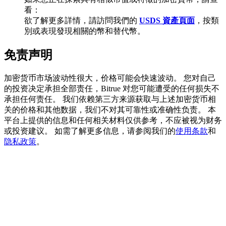
看：
欲了解更多詳情，請訪問我們的
USDS 資產頁面
，按類
別或表現發現相關的幣和替代幣。
BTC 專享獎勵
免责声明
充值並交易BTC瓜分 25,000 USDT 獎池！
加密货币市场波动性很大，价格可能会快速波动。 您对自己
的投资决定承担全部责任，Bitrue 对您可能遭受的任何损失不
承担任何责任。 我们依赖第三方来源获取与上述加密货币相
充值CASHCAT & 赢取
关的价格和其他数据，我们不对其可靠性或准确性负责。 本
平台上提供的信息和任何相关材料仅供参考，不应被视为财务
瓜分 500000 CASHCAT 獎池
或投资建议。 如需了解更多信息，请参阅我们的
使用条款
和
隐私政策
。
BitMart 用戶遷移專享
註冊&交易贏 500,000 USDT