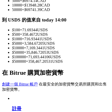
5000
=
$
6974.14
CAD
10000
=
$
13948.28
CAD
50000
=
$
69741.39
CAD
成為跟單交易員
到 USDS 的值來自 today 14:00
坐享盈利分成和跟單分傭
$
100
=
71.69344
USDS
$
500
=
358.4672
USDS
$
1000
=
716.93441
USDS
$
5000
=
3,584.67205
USDS
$
10000
=
7,169.3441
USDS
$
50000
=
35,846.72053
USDS
$
100000
=
71,693.44106
USDS
$
500000
=
358,467.20531
USDS
在 Bitrue 購買加密貨幣
合約資訊
創建一個 Bitrue 帳戶
在最安全的加密貨幣交易所購買和出售
包含交易情況等的大數據分析
加密貨幣。
註冊