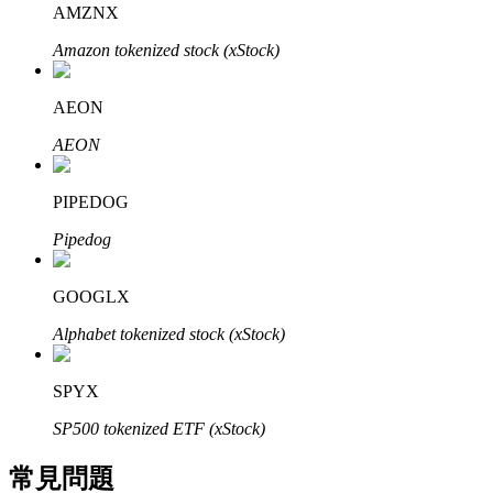
AMZNX
了解如何賺取穩定收入
Amazon tokenized stock (xStock)
Bitrue
AI
AEON
AEON
PIPEDOG
Pipedog
合夥人計劃
GOOGLX
Alphabet tokenized stock (xStock)
SPYX
SP500 tokenized ETF (xStock)
常見問題
Bitrue渠道合伙人