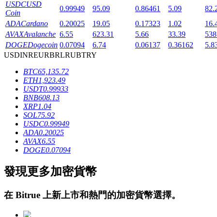
USDC
USD
0.99949
95.09
0.86461
5.09
82.
Coin
ADA
Cardano
0.20025
19.05
0.17323
1.02
16.
AVAX
Avalanche
6.55
623.31
5.66
33.39
538
DOGE
Dogecoin
0.07094
6.74
0.06137
0.36162
5.8
USD
INR
EUR
BRL
RUB
TRY
BTC
65,135.72
鎖倉BTR
ETH
1,923.49
USDT
0.99933
輕鬆獲得多重福利
BNB
608.13
XRP
1.04
SOL
75.92
USDC
0.99949
ADA
0.20025
AVAX
6.55
DOGE
0.07094
發現更多加密貨幣
借貸寶
在
Bitrue
上新上市和熱門的加密貨幣選擇。
借貸數字貨幣，及時且安全的服務