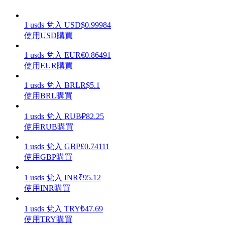
1
usds
兌入
USD
$
0.99984
使用USD購買
理財
1
usds
兌入
EUR
€
0.86491
使用EUR購買
1
usds
兌入
BRL
R$
5.1
使用BRL購買
1
usds
兌入
RUB
₽
82.25
使用RUB購買
1
usds
兌入
GBP
£
0.74111
使用GBP購買
增值寶
1
usds
兌入
INR
₹
95.12
使您的資產穩定增值
使用INR購買
1
usds
兌入
TRY
₺
47.69
使用TRY購買