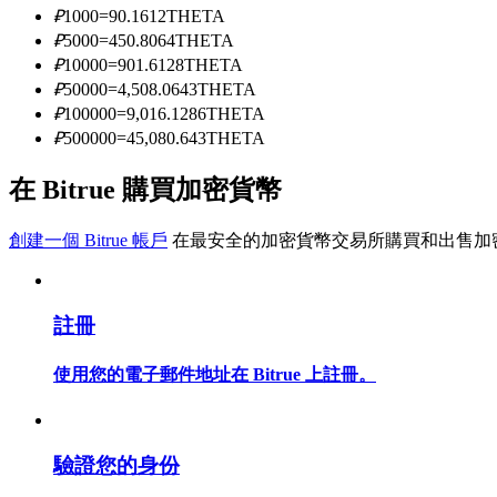
₽
1000
=
90.1612
THETA
₽
5000
=
450.8064
THETA
₽
10000
=
901.6128
THETA
成為跟單交易員
₽
50000
=
4,508.0643
THETA
坐享盈利分成和跟單分傭
₽
100000
=
9,016.1286
THETA
₽
500000
=
45,080.643
THETA
在 Bitrue 購買加密貨幣
創建一個 Bitrue 帳戶
在最安全的加密貨幣交易所購買和出售加
註冊
合約資訊
使用您的電子郵件地址在 Bitrue 上註冊。
包含交易情況等的大數據分析
驗證您的身份