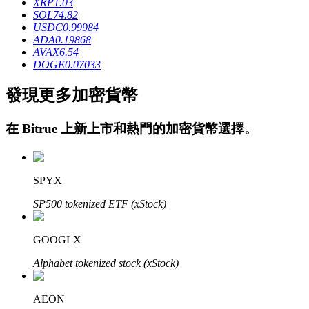
XRP
1.03
SOL
74.82
USDC
0.99984
ADA
0.19868
AVAX
6.54
DOGE
0.07033
發現更多加密貨幣
鎖倉BTR
在
Bitrue
上新上市和熱門的加密貨幣選擇。
輕鬆獲得多重福利
SPYX
SP500 tokenized ETF (xStock)
GOOGLX
Alphabet tokenized stock (xStock)
借貸寶
借貸數字貨幣，及時且安全的服務
AEON