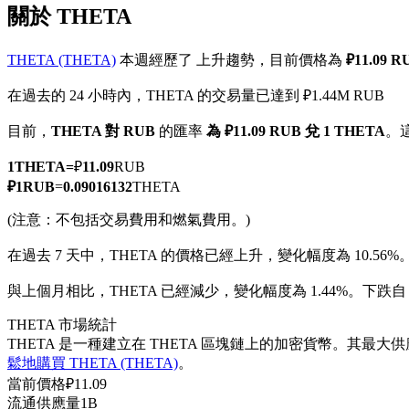
關於 THETA
THETA (THETA)
本週經歷了 上升趨勢，目前價格為
₽11.09 
在過去的 24 小時內，THETA 的交易量已達到 ₽1.44M RUB
幣本位永續
目前，
THETA 對 RUB
的匯率
為 ₽11.09 RUB 兌 1 THETA
。
以數字貨幣為保證金的永續合約
1
THETA
=
₽
11.09
RUB
₽
1
RUB
=
0.09016132
THETA
TradFi
(注意：不包括交易費用和燃氣費用。)
美股、外匯、貴金屬及大宗商品衍生性商品
在過去 7 天中，THETA 的價格已經上升，變化幅度為 10.56%
與上個月相比，THETA 已經減少，變化幅度為 1.44%。下跌自 ₽
THETA 市場統計
THETA 是一種建立在 THETA 區塊鏈上的加密貨幣。其最大供應
鬆地購買 THETA (THETA)
。
當前價格
₽
11.09
流通供應量
1B