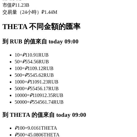
市值
₽
11.23B
USDC永續
交易量（24小時）
₽
1.44M
多種以USDC結算的永續合約
THETA 不同金額的匯率
到 RUB 的值來自 today 09:00
10
=
₽
110.91
RUB
50
=
₽
554.56
RUB
100
=
₽
1109.12
RUB
500
=
₽
5545.62
RUB
跟單
1000
=
₽
11091.23
RUB
5000
=
₽
55456.17
RUB
與頂尖交易專家同行
10000
=
₽
110912.35
RUB
50000
=
₽
554561.74
RUB
到 THETA 的值來自 today 09:00
₽
100
=
9.0161
THETA
₽
500
=
45.0806
THETA