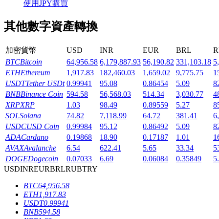
使用JPY購買
其他數字資產轉換
加密貨幣
USD
INR
EUR
BRL
R
機槍池
BTC
Bitcoin
64,956.58
6,179,887.93
56,190.82
331,103.18
5
ETH
Ethereum
1,917.83
182,460.03
1,659.02
9,775.75
1
一鍵質押鎖定高收益
USDT
Tether USDt
0.99941
95.08
0.86454
5.09
8
BNB
Binance Coin
594.58
56,568.03
514.34
3,030.77
4
XRP
XRP
1.03
98.49
0.89559
5.27
8
SOL
Solana
74.82
7,118.99
64.72
381.41
6
USDC
USD Coin
0.99984
95.12
0.86492
5.09
8
ADA
Cardano
0.19868
18.90
0.17187
1.01
1
AVAX
Avalanche
6.54
622.41
5.65
33.34
5
DOGE
Dogecoin
0.07033
6.69
0.06084
0.35849
5
USD
INR
EUR
BRL
RUB
TRY
Launchpool
BTC
64,956.58
活期質押獲得熱門資產
ETH
1,917.83
USDT
0.99941
BNB
594.58