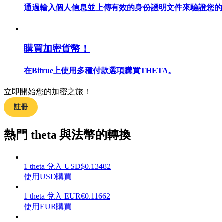
通過輸入個人信息並上傳有效的身份證明文件來驗證您的
購買加密貨幣！
合約指南
合約功能使用指南
在Bitrue上使用多種付款選項購買THETA。
立即開始您的加密之旅！
註冊
熱門 theta 與法幣的轉換
1
theta
兌入
USD
$
0.13482
交易策略
使用USD購買
學習如何保持盈利
1
theta
兌入
EUR
€
0.11662
使用EUR購買