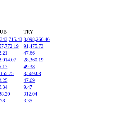
UB
TRY
,343,715.43
3,098,266.46
57,772.19
91,475.73
2.21
47.66
8,914.07
28,360.19
5.17
49.38
,155.75
3,569.08
2.25
47.69
6.34
9.47
38.20
312.04
.78
3.35