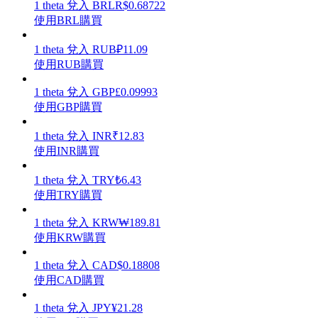
1
theta
兌入
BRL
R$
0.68722
使用BRL購買
1
theta
兌入
RUB
₽
11.09
使用RUB購買
理財
1
theta
兌入
GBP
£
0.09993
使用GBP購買
1
theta
兌入
INR
₹
12.83
使用INR購買
1
theta
兌入
TRY
₺
6.43
使用TRY購買
1
theta
兌入
KRW
₩
189.81
增值寶
使用KRW購買
使您的資產穩定增值
1
theta
兌入
CAD
$
0.18808
使用CAD購買
1
theta
兌入
JPY
¥
21.28