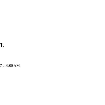
RL
at 6:00 AM