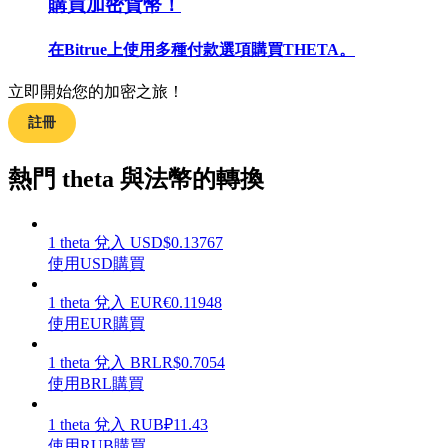
購買加密貨幣！
在Bitrue上使用多種付款選項購買THETA。
立即開始您的加密之旅！
合約指南
註冊
合約功能使用指南
熱門 theta 與法幣的轉換
1
theta
兌入
USD
$
0.13767
使用USD購買
1
theta
兌入
EUR
€
0.11948
使用EUR購買
交易策略
1
theta
兌入
BRL
R$
0.7054
使用BRL購買
學習如何保持盈利
1
theta
兌入
RUB
₽
11.43
使用RUB購買