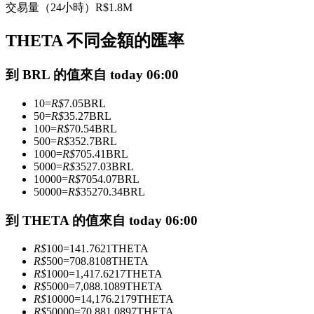
交易量（24小時）
R$
1.8M
USDC永續
THETA 不同金額的匯率
多種以USDC結算的永續合約
到 BRL 的值來自 today 06:00
10
=
R$
7.05
BRL
50
=
R$
35.27
BRL
100
=
R$
70.54
BRL
500
=
R$
352.7
BRL
1000
=
R$
705.41
BRL
5000
=
R$
3527.03
BRL
10000
=
R$
7054.07
BRL
跟單
50000
=
R$
35270.34
BRL
與頂尖交易專家同行
到 THETA 的值來自 today 06:00
R$
100
=
141.7621
THETA
R$
500
=
708.8108
THETA
R$
1000
=
1,417.6217
THETA
R$
5000
=
7,088.1089
THETA
R$
10000
=
14,176.2179
THETA
R$
50000
=
70,881.0897
THETA