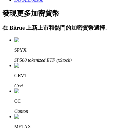
DOGE
0.06936
發現更多加密貨幣
在
Bitrue
上新上市和熱門的加密貨幣選擇。
鎖倉BTR
SPYX
輕鬆獲得多重福利
SP500 tokenized ETF (xStock)
GRVT
Grvt
CC
Canton
借貸寶
METAX
借貸數字貨幣，及時且安全的服務