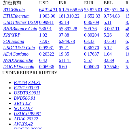
加密貨幣
USD
INR
EUR
BRL
R
BTC
Bitcoin
64,324.31
6,125,658.65
55,825.01
329,572.04
5
ETH
Ethereum
1,903.90
181,310.22
1,652.33
9,754.83
1
USDT
Tether USDt
0.99911
95.14
0.86709
5.11
8
BNB
Binance Coin
586.91
55,892.28
509.36
3,007.11
4
機槍池
XRP
XRP
1.02
97.88
0.89204
5.26
8
SOL
Solana
72.97
6,949.78
63.33
373.91
6
一鍵質押鎖定高收益
USDC
USD Coin
0.99981
95.21
0.86770
5.12
8
ADA
Cardano
0.20322
19.35
0.17637
1.04
1
AVAX
Avalanche
6.42
611.41
5.57
32.89
5
DOGE
Dogecoin
0.06936
6.60
0.06020
0.35540
5
USD
INR
EUR
BRL
RUB
TRY
BTC
64,324.31
ETH
1,903.90
USDT
0.99911
BNB
586.91
Launchpool
XRP
1.02
SOL
72.97
活期質押獲得熱門資產
USDC
0.99981
ADA
0.20322
AVAX
6.42