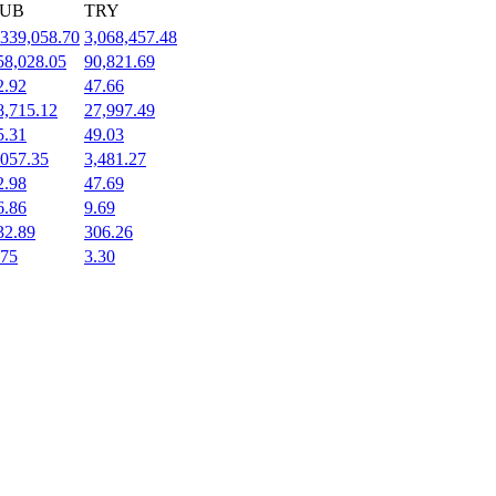
UB
TRY
,339,058.70
3,068,457.48
58,028.05
90,821.69
2.92
47.66
8,715.12
27,997.49
5.31
49.03
,057.35
3,481.27
2.98
47.69
6.86
9.69
32.89
306.26
.75
3.30