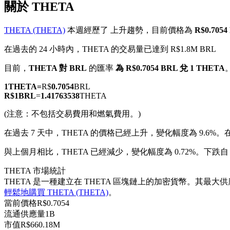
關於 THETA
THETA (THETA)
本週經歷了 上升趨勢，目前價格為
R$0.705
在過去的 24 小時內，THETA 的交易量已達到 R$1.8M BRL
幣本位永續
目前，
THETA 對 BRL
的匯率
為 R$0.7054 BRL 兌 1 THETA
以數字貨幣為保證金的永續合約
1
THETA
=
R$
0.7054
BRL
R$
1
BRL
=
1.41763538
THETA
(注意：不包括交易費用和燃氣費用。)
TradFi
在過去 7 天中，THETA 的價格已經上升，變化幅度為 9.6%。
美股、外匯、貴金屬及大宗商品衍生性商品
與上個月相比，THETA 已經減少，變化幅度為 0.72%。下跌自 R$
THETA 市場統計
THETA 是一種建立在 THETA 區塊鏈上的加密貨幣。其最大供應
輕鬆地購買 THETA (THETA)
。
當前價格
R$
0.7054
流通供應量
1B
市值
R$
660.18M