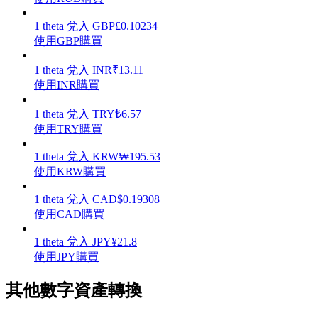
1
theta
兌入
GBP
£
0.10234
使用GBP購買
1
theta
兌入
INR
₹
13.11
理財
使用INR購買
1
theta
兌入
TRY
₺
6.57
使用TRY購買
1
theta
兌入
KRW
₩
195.53
使用KRW購買
1
theta
兌入
CAD
$
0.19308
使用CAD購買
增值寶
1
theta
兌入
JPY
¥
21.8
使您的資產穩定增值
使用JPY購買
其他數字資產轉換