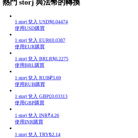
熱門 storj 與法幣的轉換
1
storj
兌入
USD
$
0.04474
使用USD購買
理財
1
storj
兌入
EUR
€
0.0387
使用EUR購買
1
storj
兌入
BRL
R$
0.2275
使用BRL購買
1
storj
兌入
RUB
₽
3.69
使用RUB購買
1
storj
兌入
GBP
£
0.03313
增值寶
使用GBP購買
使您的資產穩定增值
1
storj
兌入
INR
₹
4.26
使用INR購買
1
storj
兌入
TRY
₺
2.14