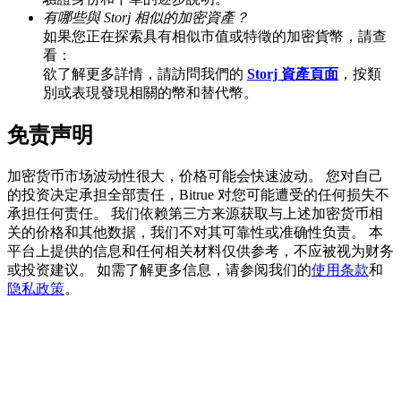
有哪些與 Storj 相似的加密資產？
如果您正在探索具有相似市值或特徵的加密貨幣，請查
看：
欲了解更多詳情，請訪問我們的
Storj 資產頁面
，按類
BTC 專享獎勵
別或表現發現相關的幣和替代幣。
充值並交易BTC瓜分 25,000 USDT 獎池！
免责声明
加密货币市场波动性很大，价格可能会快速波动。 您对自己
充值CASHCAT & 赢取
的投资决定承担全部责任，Bitrue 对您可能遭受的任何损失不
承担任何责任。 我们依赖第三方来源获取与上述加密货币相
瓜分 500000 CASHCAT 獎池
关的价格和其他数据，我们不对其可靠性或准确性负责。 本
平台上提供的信息和任何相关材料仅供参考，不应被视为财务
或投资建议。 如需了解更多信息，请参阅我们的
使用条款
和
隐私政策
。
BitMart 用戶遷移專享
註冊&交易贏 500,000 USDT