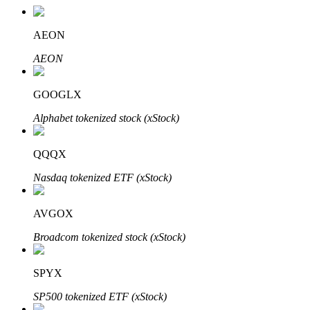
AEON
AEON
GOOGLX
Alphabet tokenized stock (xStock)
定投理财
QQQX
享受活期理財及長期收益
Nasdaq tokenized ETF (xStock)
AVGOX
Broadcom tokenized stock (xStock)
SPYX
SP500 tokenized ETF (xStock)
學習理財