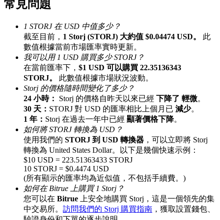
常見問題
最高達65%佣金！
1 STORJ 在 USD 中值多少？
截至目前，
1 Storj (STORJ) 大約值 $0.04474 USD。
此
數值根據當前市場匯率實時更新。
我可以用 1 USD 購買多少 STORJ？
在當前匯率下，
$1 USD 可以購買 22.35136343
STORJ。
此數值根據市場狀況波動。
Storj 的價格隨時間變化了多少？
24 小時：
Storj 的價格自昨天以來已經
下降了 輕微
。
30 天：
STORJ 對 USD 的匯率相比上個月已
減少
。
邀请好友
1 年：
Storj 在過去一年中已經
顯著價格下降
。
如何將 STORJ 轉換為 USD？
邀請朋友獲得現金獎勵
使用我們的
STORJ 到 USD 轉換器
，可以立即將 Storj
轉換為 United States Dollar。以下是幾個快速示例：
$10 USD = 223.51363433 STORJ
10 STORJ = $0.4474 USD
(所有顯示的匯率均為近似值，不包括手續費。)
如何在 Bitrue 上購買 1 Storj？
您可以在
Bitrue
上安全地購買 Storj，這是一個領先的集
中交易所。
訪問我們的 Storj 購買指南
，獲取設置錢包、
BTC 專享獎勵
驗證身份和下單的逐步說明。