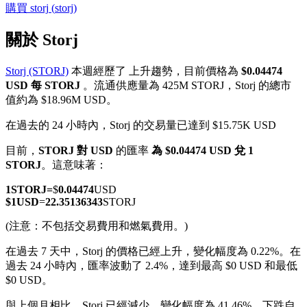
購買
storj
(
storj
)
關於 Storj
Storj (STORJ)
本週經歷了 上升趨勢，目前價格為
$0.04474
幣本位永續
USD 每 STORJ
。流通供應量為 425M STORJ，Storj 的總市
值約為 $18.96M USD。
以數字貨幣為保證金的永續合約
在過去的 24 小時內，Storj 的交易量已達到 $15.75K USD
目前，
STORJ 對 USD
的匯率
為 $0.04474 USD 兌 1
TradFi
STORJ
。這意味著：
美股、外匯、貴金屬及大宗商品衍生性商品
1
STORJ
=
$
0.04474
USD
$
1
USD
=
22.35136343
STORJ
(注意：不包括交易費用和燃氣費用。)
在過去 7 天中，Storj 的價格已經上升，變化幅度為 0.22%。
在
過去 24 小時內，匯率波動了 2.4%，達到最高 $0 USD 和最低
$0 USD。
與上個月相比，Storj 已經減少，變化幅度為 41.46%。下跌自