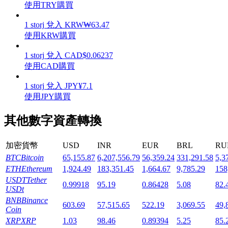
使用TRY購買
1
storj
兌入
KRW
₩
63.47
使用KRW購買
1
storj
兌入
CAD
$
0.06237
機槍池
使用CAD購買
一鍵質押鎖定高收益
1
storj
兌入
JPY
¥
7.1
使用JPY購買
其他數字資產轉換
加密貨幣
USD
INR
EUR
BRL
RU
BTC
Bitcoin
65,155.87
6,207,556.79
56,359.24
331,291.58
5,3
ETH
Ethereum
1,924.49
183,351.45
1,664.67
9,785.29
158
USDT
Tether
Launchpool
0.99918
95.19
0.86428
5.08
82.
USDt
活期質押獲得熱門資產
BNB
Binance
603.69
57,515.65
522.19
3,069.55
49,
Coin
XRP
XRP
1.03
98.46
0.89394
5.25
85.