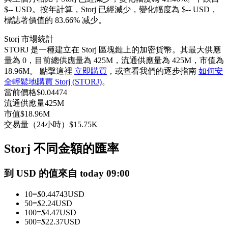
$-- USD。
按年計算，Storj 已經減少，變化幅度為 $-- USD，
USDC永續
標誌著價值的 83.66% 减少。
多種以USDC結算的永續合約
Storj 市場統計
STORJ 是一種建立在 Storj 區塊鏈上的加密貨幣。其最大供應
量為 0，目前總供應量為 425M，流通供應量為 425M，市值為
18.96M。 點擊這裡
立即購買
，或查看我們的逐步指南
如何安
全輕鬆地購買 Storj (STORJ)
。
當前價格
$
0.04474
流通供應量
425M
市值
$
18.96M
交易量（24小時）
$
15.75K
跟單
Storj 不同金額的匯率
與頂尖交易專家同行
到 USD 的值來自 today 09:00
10
=
$
0.44743
USD
50
=
$
2.24
USD
100
=
$
4.47
USD
500
=
$
22.37
USD