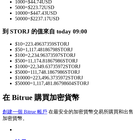
1000
=
$
44.74
USD
5000
=
$
223.72
USD
10000
=
$
447.43
USD
50000
=
$
2237.17
USD
成為跟單交易員
到 STORJ 的值來自 today 09:00
坐享盈利分成和跟單分傭
$
10
=
223.49637359
STORJ
$
50
=
1,117.48186798
STORJ
$
100
=
2,234.96373597
STORJ
$
500
=
11,174.81867986
STORJ
$
1000
=
22,349.63735972
STORJ
$
5000
=
111,748.1867986
STORJ
$
10000
=
223,496.3735972
STORJ
$
50000
=
1,117,481.86798604
STORJ
合約資訊
在 Bitrue 購買加密貨幣
包含交易情況等的大數據分析
創建一個 Bitrue 帳戶
在最安全的加密貨幣交易所購買和出售
加密貨幣。