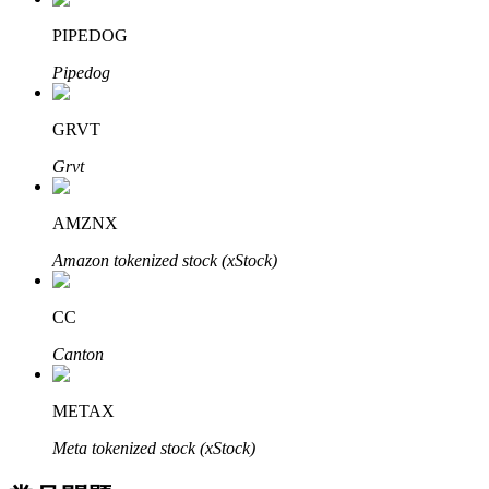
了解如何賺取穩定收入
PIPEDOG
Bitrue
AI
Pipedog
GRVT
Grvt
AMZNX
合夥人計劃
Amazon tokenized stock (xStock)
CC
Canton
METAX
Meta tokenized stock (xStock)
Bitrue渠道合伙人