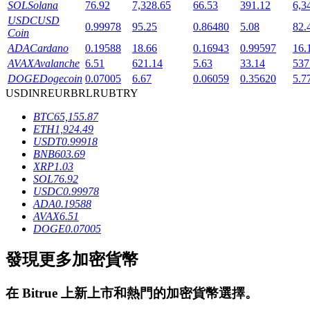
SOL
Solana
76.92
7,328.65
66.53
391.12
6,3
USDC
USD
0.99978
95.25
0.86480
5.08
82.
Coin
ADA
Cardano
0.19588
18.66
0.16943
0.99597
16.
AVAX
Avalanche
6.51
621.14
5.63
33.14
537
DOGE
Dogecoin
0.07005
6.67
0.06059
0.35620
5.7
USD
INR
EUR
BRL
RUB
TRY
鎖倉BTR
BTC
65,155.87
ETH
1,924.49
輕鬆獲得多重福利
USDT
0.99918
BNB
603.69
XRP
1.03
SOL
76.92
USDC
0.99978
ADA
0.19588
AVAX
6.51
DOGE
0.07005
發現更多加密貨幣
借貸寶
在
Bitrue
上新上市和熱門的加密貨幣選擇。
借貸數字貨幣，及時且安全的服務