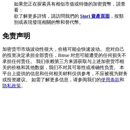
如果您正在探索具有相似市值或特徵的加密貨幣，請查
看：
欲了解更多詳情，請訪問我們的
Storj 資產頁面
，按類
別或表現發現相關的幣和替代幣。
充值CASHCAT & 赢取
免责声明
瓜分 500000 CASHCAT 獎池
加密货币市场波动性很大，价格可能会快速波动。 您对自己
的投资决定承担全部责任，Bitrue 对您可能遭受的任何损失不
承担任何责任。 我们依赖第三方来源获取与上述加密货币相
BitMart 用戶遷移專享
关的价格和其他数据，我们不对其可靠性或准确性负责。 本
平台上提供的信息和任何相关材料仅供参考，不应被视为财务
註冊&交易贏 500,000 USDT
或投资建议。 如需了解更多信息，请参阅我们的
使用条款
和
隐私政策
。
貴金屬財富季 · 交易巔峰賽
抽獎衝榜 · 贏33,333 USDT