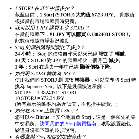
最高達65%佣金！
1 STORJ 在 JPY 中值多少？
截至目前，
1 Storj (STORJ) 大約值 ¥7.23 JPY。
此數值
根據當前市場匯率實時更新。
我可以用 1 JPY 購買多少 STORJ？
在當前匯率下，
¥1 JPY 可以購買 0.13824031 STORJ。
此數值根據市場狀況波動。
Storj 的價格隨時間變化了多少？
24 小時：
Storj 的價格自昨天以來已經
增加了 輕微
。
30 天：
STORJ 對 JPY 的匯率相比上個月已
減少
。
1 年：
Storj 在過去一年中已經
顯著價格下降
。
邀请好友
如何將 STORJ 轉換為 JPY？
使用我們的
STORJ 到 JPY 轉換器
，可以立即將 Storj 轉
邀請朋友獲得現金獎勵
換為 Japanese Yen。以下是幾個快速示例：
¥10 JPY = 1.38240311 STORJ
充值CASHCAT & 赢取
10 STORJ = ¥72.34 JPY
(所有顯示的匯率均為近似值，不包括手續費。)
如何在 Bitrue 上購買 1 Storj？
您可以在
Bitrue
上安全地購買 Storj，這是一個領先的集
中交易所。
訪問我們的 Storj 購買指南
，獲取設置錢包、
驗證身份和下單的逐步說明。
有哪些與 Storj 相似的加密資產？