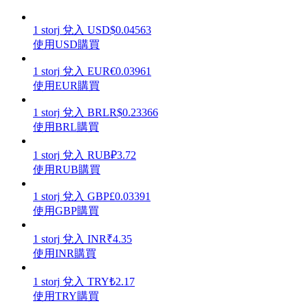
1
storj
兌入
USD
$
0.04563
使用USD購買
1
storj
兌入
EUR
€
0.03961
理財
使用EUR購買
1
storj
兌入
BRL
R$
0.23366
使用BRL購買
1
storj
兌入
RUB
₽
3.72
使用RUB購買
1
storj
兌入
GBP
£
0.03391
使用GBP購買
增值寶
1
storj
兌入
INR
₹
4.35
使您的資產穩定增值
使用INR購買
1
storj
兌入
TRY
₺
2.17
使用TRY購買