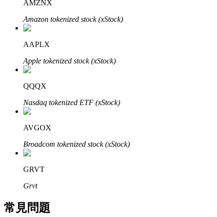
AMZNX
了解如何賺取穩定收入
Amazon tokenized stock (xStock)
Bitrue
AI
AAPLX
Apple tokenized stock (xStock)
QQQX
Nasdaq tokenized ETF (xStock)
合夥人計劃
AVGOX
Broadcom tokenized stock (xStock)
GRVT
Grvt
常見問題
Bitrue渠道合伙人