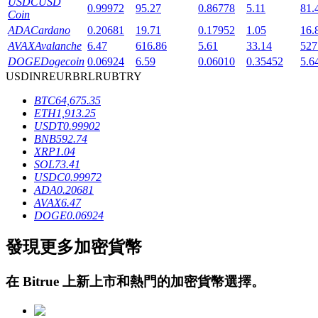
USDC
USD
0.99972
95.27
0.86778
5.11
81.
Coin
ADA
Cardano
0.20681
19.71
0.17952
1.05
16.
AVAX
Avalanche
6.47
616.86
5.61
33.14
527
DOGE
Dogecoin
0.06924
6.59
0.06010
0.35452
5.6
USD
INR
EUR
BRL
RUB
TRY
BTC
64,675.35
鎖倉BTR
ETH
1,913.25
USDT
0.99902
輕鬆獲得多重福利
BNB
592.74
XRP
1.04
SOL
73.41
USDC
0.99972
ADA
0.20681
AVAX
6.47
DOGE
0.06924
發現更多加密貨幣
借貸寶
在
Bitrue
上新上市和熱門的加密貨幣選擇。
借貸數字貨幣，及時且安全的服務