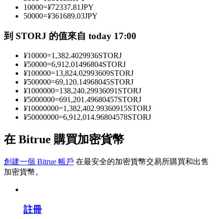
10000
=
¥
72337.81
JPY
50000
=
¥
361689.03
JPY
成為跟單交易員
到 STORJ 的值來自 today 17:00
坐享盈利分成和跟單分傭
¥
10000
=
1,382.4029936
STORJ
¥
50000
=
6,912.01496804
STORJ
¥
100000
=
13,824.02993609
STORJ
¥
500000
=
69,120.14968045
STORJ
¥
1000000
=
138,240.29936091
STORJ
¥
5000000
=
691,201.49680457
STORJ
¥
10000000
=
1,382,402.99360915
STORJ
¥
50000000
=
6,912,014.96804578
STORJ
在 Bitrue 購買加密貨幣
合約資訊
創建一個 Bitrue 帳戶
在最安全的加密貨幣交易所購買和出售
包含交易情況等的大數據分析
加密貨幣。
註冊