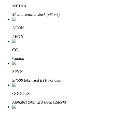
METAX
Meta tokenized stock (xStock)
AEON
AEON
定投理财
CC
享受活期理財及長期收益
Canton
SPYX
SP500 tokenized ETF (xStock)
GOOGLX
Alphabet tokenized stock (xStock)
學習理財