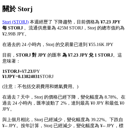
關於 Storj
Storj (STORJ)
本週經歷了 下降趨勢，目前價格為
¥7.23 JPY
每 STORJ
。流通供應量為 425M STORJ，Storj 的總市值約為
幣本位永續
¥2.99B JPY。
以數字貨幣為保證金的永續合約
在過去的 24 小時內，Storj 的交易量已達到 ¥55.16K JPY
目前，
STORJ 對 JPY
的匯率
為 ¥7.23 JPY 兌 1 STORJ
。這
意味著：
TradFi
1
STORJ
=
¥
7.23
JPY
美股、外匯、貴金屬及大宗商品衍生性商品
¥
1
JPY
=
0.13824031
STORJ
(注意：不包括交易費用和燃氣費用。)
在過去 7 天中，Storj 的價格已經下降，變化幅度為 8.78%。
在
過去 24 小時內，匯率波動了 2%，達到最高 ¥0 JPY 和最低 ¥0
JPY。
與上個月相比，Storj 已經減少，變化幅度為 39.22%。下跌自
¥-- JPY。
按年計算，Storj 已經減少，變化幅度為 ¥-- JPY，標