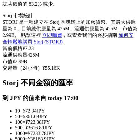
誌著價值的 83.2% 减少。
USDC永續
Storj 市場統計
多種以USDC結算的永續合約
STORJ 是一種建立在 Storj 區塊鏈上的加密貨幣。其最大供應
量為 0，目前總供應量為 425M，流通供應量為 425M，市值為
2.99B。 點擊這裡
立即購買
，或查看我們的逐步指南
如何安
全輕鬆地購買 Storj (STORJ)
。
當前價格
¥
7.23
流通供應量
425M
市值
¥
2.99B
交易量（24小時）
¥
55.16K
Storj 不同金額的匯率
跟單
與頂尖交易專家同行
到 JPY 的值來自 today 17:00
10
=
¥
72.34
JPY
50
=
¥
361.69
JPY
100
=
¥
723.38
JPY
500
=
¥
3616.89
JPY
1000
=
¥
7233.78
JPY
5000
=
¥
36168.9
JPY