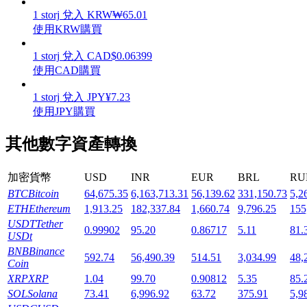
1
storj
兌入
KRW
₩
65.01
使用KRW購買
1
storj
兌入
CAD
$
0.06399
使用CAD購買
機槍池
1
storj
兌入
JPY
¥
7.23
一鍵質押鎖定高收益
使用JPY購買
其他數字資產轉換
加密貨幣
USD
INR
EUR
BRL
RU
BTC
Bitcoin
64,675.35
6,163,713.31
56,139.62
331,150.73
5,2
ETH
Ethereum
1,913.25
182,337.84
1,660.74
9,796.25
155
USDT
Tether
0.99902
95.20
0.86717
5.11
81.
USDt
Launchpool
BNB
Binance
592.74
56,490.39
514.51
3,034.99
48,
Coin
活期質押獲得熱門資產
XRP
XRP
1.04
99.70
0.90812
5.35
85.
SOL
Solana
73.41
6,996.92
63.72
375.91
5,9