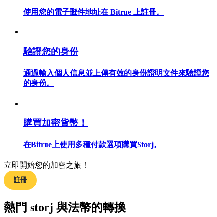
使用您的電子郵件地址在 Bitrue 上註冊。
合約指南
驗證您的身份
合約功能使用指南
通過輸入個人信息並上傳有效的身份證明文件來驗證您
的身份。
購買加密貨幣！
在Bitrue上使用多種付款選項購買Storj。
立即開始您的加密之旅！
交易策略
註冊
學習如何保持盈利
熱門 storj 與法幣的轉換