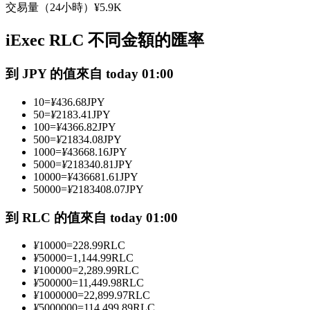
交易量（24小時）
¥
5.9K
USDC永續
iExec RLC 不同金額的匯率
多種以USDC結算的永續合約
到 JPY 的值來自 today 01:00
10
=
¥
436.68
JPY
50
=
¥
2183.41
JPY
100
=
¥
4366.82
JPY
500
=
¥
21834.08
JPY
1000
=
¥
43668.16
JPY
5000
=
¥
218340.81
JPY
10000
=
¥
436681.61
JPY
跟單
50000
=
¥
2183408.07
JPY
與頂尖交易專家同行
到 RLC 的值來自 today 01:00
¥
10000
=
228.99
RLC
¥
50000
=
1,144.99
RLC
¥
100000
=
2,289.99
RLC
¥
500000
=
11,449.98
RLC
¥
1000000
=
22,899.97
RLC
¥
5000000
=
114,499.89
RLC