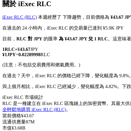
關於 iExec RLC
iExec RLC (RLC)
本週經歷了 下降趨勢，目前價格為
¥43.67 J
在過去的 24 小時內，iExec RLC 的交易量已達到 ¥5.9K JPY
幣本位永續
目前，
RLC 對 JPY
的匯率
為 ¥43.67 JPY 兌 1 RLC
。這意味
以數字貨幣為保證金的永續合約
1
RLC
=
¥
43.67
JPY
¥
1
JPY
=
0.02289998
RLC
(注意：不包括交易費用和燃氣費用。)
TradFi
在過去 7 天中，iExec RLC 的價格已經下降，變化幅度為 9.8%
美股、外匯、貴金屬及大宗商品衍生性商品
與上個月相比，iExec RLC 已經減少，變化幅度為 4.82%。下跌自 
iExec RLC 市場統計
RLC 是一種建立在 iExec RLC 區塊鏈上的加密貨幣。其最大
全輕鬆地購買 iExec RLC (RLC)
。
當前價格
¥
43.67
流通供應量
87M
市值
¥
3.68B