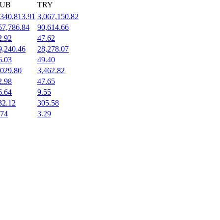
UB
TRY
,340,813.91
3,067,150.82
57,786.84
90,614.66
2.92
47.62
9,240.46
28,278.07
6.03
49.40
,029.80
3,462.82
2.98
47.65
6.64
9.55
32.12
305.58
.74
3.29