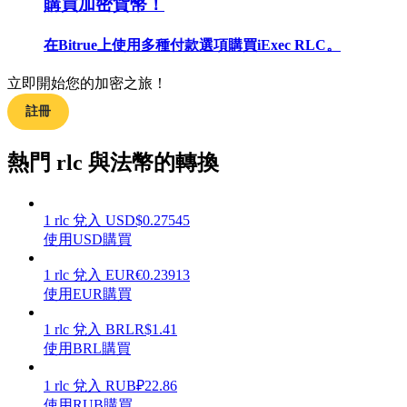
購買加密貨幣！
在Bitrue上使用多種付款選項購買iExec RLC。
立即開始您的加密之旅！
合約指南
註冊
合約功能使用指南
熱門 rlc 與法幣的轉換
1
rlc
兌入
USD
$
0.27545
使用USD購買
1
rlc
兌入
EUR
€
0.23913
使用EUR購買
交易策略
1
rlc
兌入
BRL
R$
1.41
使用BRL購買
學習如何保持盈利
1
rlc
兌入
RUB
₽
22.86
使用RUB購買