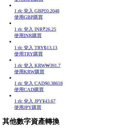
1
rlc
兌入
GBP
£
0.2048
使用GBP購買
1
rlc
兌入
INR
₹
26.25
理財
使用INR購買
1
rlc
兌入
TRY
₺
13.13
使用TRY購買
1
rlc
兌入
KRW
₩
391.7
使用KRW購買
1
rlc
兌入
CAD
$
0.38618
使用CAD購買
增值寶
1
rlc
兌入
JPY
¥
43.67
使您的資產穩定增值
使用JPY購買
其他數字資產轉換