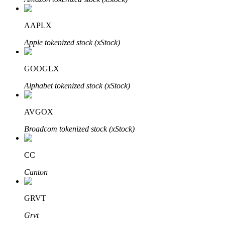
了解如何賺取穩定收入
AAPLX
Bitrue
AI
Apple tokenized stock (xStock)
GOOGLX
Alphabet tokenized stock (xStock)
AVGOX
合夥人計劃
Broadcom tokenized stock (xStock)
CC
Canton
GRVT
Grvt
Bitrue渠道合伙人