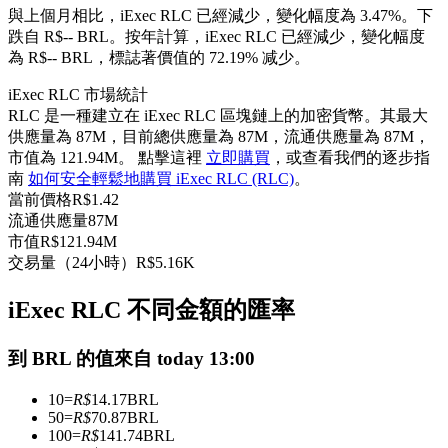
與上個月相比，iExec RLC 已經減少，變化幅度為 3.47%。下
USDC永續
跌自 R$-- BRL。
按年計算，iExec RLC 已經減少，變化幅度
為 R$-- BRL，標誌著價值的 72.19% 减少。
多種以USDC結算的永續合約
iExec RLC 市場統計
RLC 是一種建立在 iExec RLC 區塊鏈上的加密貨幣。其最大
供應量為 87M，目前總供應量為 87M，流通供應量為 87M，
市值為 121.94M。 點擊這裡
立即購買
，或查看我們的逐步指
南
如何安全輕鬆地購買 iExec RLC (RLC)
。
當前價格
R$
1.42
流通供應量
87M
市值
R$
121.94M
交易量（24小時）
R$
5.16K
跟單
與頂尖交易專家同行
iExec RLC 不同金額的匯率
到 BRL 的值來自 today 13:00
10
=
R$
14.17
BRL
50
=
R$
70.87
BRL
100
=
R$
141.74
BRL