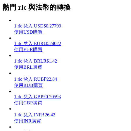
熱門 rlc 與法幣的轉換
1
rlc
兌入
USD
$
0.27799
理財
使用USD購買
1
rlc
兌入
EUR
€
0.24022
使用EUR購買
1
rlc
兌入
BRL
R$
1.42
使用BRL購買
1
rlc
兌入
RUB
₽
22.84
使用RUB購買
增值寶
1
rlc
兌入
GBP
£
0.20593
使用GBP購買
使您的資產穩定增值
1
rlc
兌入
INR
₹
26.42
使用INR購買