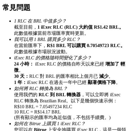
常見問題
最高達65%佣金！
1 RLC 在 BRL 中值多少？
截至目前，
1 iExec RLC (RLC) 大約值 R$1.42 BRL。
此數值根據當前市場匯率實時更新。
我可以用 1 BRL 購買多少 RLC？
在當前匯率下，
R$1 BRL 可以購買 0.70549723 RLC。
此數值根據市場狀況波動。
iExec RLC 的價格隨時間變化了多少？
24 小時：
iExec RLC 的價格自昨天以來已經
增加了 輕
邀请好友
微
。
30 天：
RLC 對 BRL 的匯率相比上個月已
減少
。
邀請朋友獲得現金獎勵
1 年：
iExec RLC 在過去一年中已經
顯著價格下降
。
如何將 RLC 轉換為 BRL？
使用我們的
RLC 到 BRL 轉換器
，可以立即將 iExec
RLC 轉換為 Brazilian Real。以下是幾個快速示例：
R$10 BRL = 7.05497234 RLC
10 RLC = R$14.17 BRL
(所有顯示的匯率均為近似值，不包括手續費。)
如何在 Bitrue 上購買 1 iExec RLC？
BTC 專享獎勵
您可以在
Bitrue
上安全地購買 iExec RLC，這是一個領