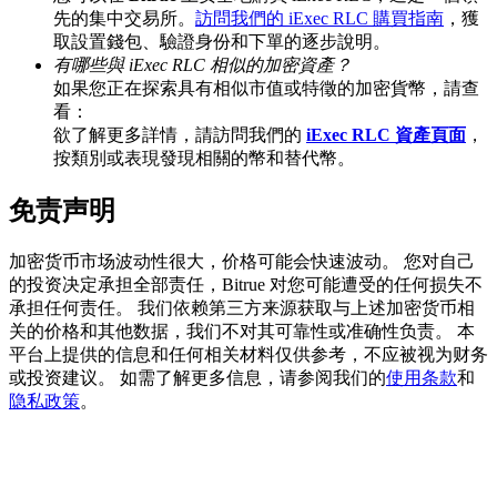
先的集中交易所。
訪問我們的 iExec RLC 購買指南
，獲
取設置錢包、驗證身份和下單的逐步說明。
有哪些與 iExec RLC 相似的加密資產？
如果您正在探索具有相似市值或特徵的加密貨幣，請查
BTC 專享獎勵
看：
充值並交易BTC瓜分 25,000 USDT 獎池！
欲了解更多詳情，請訪問我們的
iExec RLC 資產頁面
，
按類別或表現發現相關的幣和替代幣。
免责声明
充值CASHCAT & 赢取
加密货币市场波动性很大，价格可能会快速波动。 您对自己
瓜分 500000 CASHCAT 獎池
的投资决定承担全部责任，Bitrue 对您可能遭受的任何损失不
承担任何责任。 我们依赖第三方来源获取与上述加密货币相
关的价格和其他数据，我们不对其可靠性或准确性负责。 本
平台上提供的信息和任何相关材料仅供参考，不应被视为财务
BitMart 用戶遷移專享
或投资建议。 如需了解更多信息，请参阅我们的
使用条款
和
隐私政策
。
註冊&交易贏 500,000 USDT