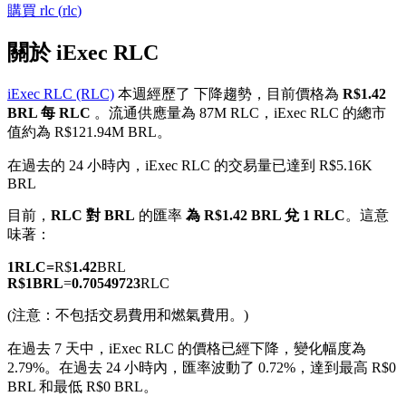
購買
rlc
(
rlc
)
關於 iExec RLC
iExec RLC (RLC)
本週經歷了 下降趨勢，目前價格為
R$1.42
幣本位永續
BRL 每 RLC
。流通供應量為 87M RLC，iExec RLC 的總市
值約為 R$121.94M BRL。
以數字貨幣為保證金的永續合約
在過去的 24 小時內，iExec RLC 的交易量已達到 R$5.16K
BRL
TradFi
目前，
RLC 對 BRL
的匯率
為 R$1.42 BRL 兌 1 RLC
。這意
味著：
美股、外匯、貴金屬及大宗商品衍生性商品
1
RLC
=
R$
1.42
BRL
R$
1
BRL
=
0.70549723
RLC
(注意：不包括交易費用和燃氣費用。)
在過去 7 天中，iExec RLC 的價格已經下降，變化幅度為
2.79%。
在過去 24 小時內，匯率波動了 0.72%，達到最高 R$0
BRL 和最低 R$0 BRL。