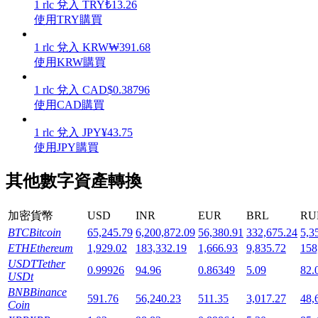
1
rlc
兌入
TRY
₺
13.26
使用TRY購買
1
rlc
兌入
KRW
₩
391.68
使用KRW購買
機槍池
1
rlc
兌入
CAD
$
0.38796
使用CAD購買
一鍵質押鎖定高收益
1
rlc
兌入
JPY
¥
43.75
使用JPY購買
其他數字資產轉換
加密貨幣
USD
INR
EUR
BRL
RU
BTC
Bitcoin
65,245.79
6,200,872.09
56,380.91
332,675.24
5,3
ETH
Ethereum
1,929.02
183,332.19
1,666.93
9,835.72
158
Launchpool
USDT
Tether
0.99926
94.96
0.86349
5.09
82.
USDt
活期質押獲得熱門資產
BNB
Binance
591.76
56,240.23
511.35
3,017.27
48,
Coin