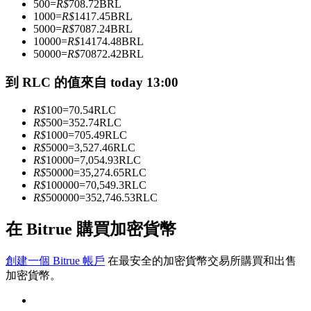
500
=
R$
708.72
BRL
1000
=
R$
1417.45
BRL
5000
=
R$
7087.24
BRL
10000
=
R$
14174.48
BRL
成為跟單交易員
50000
=
R$
70872.42
BRL
坐享盈利分成和跟單分傭
到 RLC 的值來自 today 13:00
R$
100
=
70.54
RLC
R$
500
=
352.74
RLC
R$
1000
=
705.49
RLC
R$
5000
=
3,527.46
RLC
R$
10000
=
7,054.93
RLC
R$
50000
=
35,274.65
RLC
R$
100000
=
70,549.3
RLC
R$
500000
=
352,746.53
RLC
合約資訊
在 Bitrue 購買加密貨幣
包含交易情況等的大數據分析
創建一個 Bitrue 帳戶
在最安全的加密貨幣交易所購買和出售
加密貨幣。