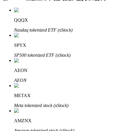
QQQX
Nasdaq tokenized ETF (xStock)
SPYX
SP500 tokenized ETF (xStock)
定投理财
享受活期理財及長期收益
AEON
AEON
METAX
Meta tokenized stock (xStock)
AMZNX
學習理財
Amazon tokenized stock (xStock)