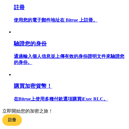
註冊
使用您的電子郵件地址在 Bitrue 上註冊。
合約指南
合約功能使用指南
驗證您的身份
通過輸入個人信息並上傳有效的身份證明文件來驗證您
的身份。
購買加密貨幣！
在Bitrue上使用多種付款選項購買iExec RLC。
交易策略
學習如何保持盈利
立即開始您的加密之旅！
註冊