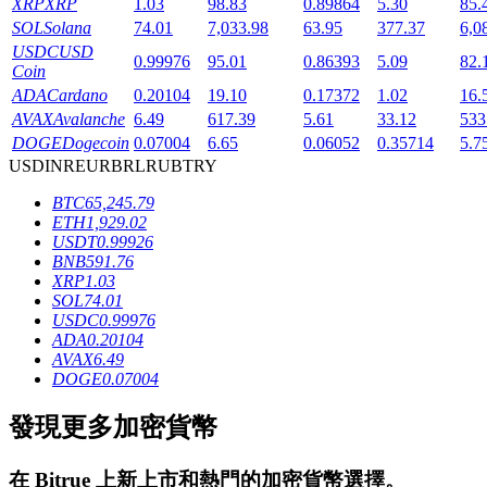
XRP
XRP
1.03
98.83
0.89864
5.30
85.
SOL
Solana
74.01
7,033.98
63.95
377.37
6,0
USDC
USD
0.99976
95.01
0.86393
5.09
82.
Coin
ADA
Cardano
0.20104
19.10
0.17372
1.02
16.
AVAX
Avalanche
6.49
617.39
5.61
33.12
533
DOGE
Dogecoin
0.07004
6.65
0.06052
0.35714
5.7
鎖倉BTR
USD
INR
EUR
BRL
RUB
TRY
BTC
65,245.79
輕鬆獲得多重福利
ETH
1,929.02
USDT
0.99926
BNB
591.76
XRP
1.03
SOL
74.01
USDC
0.99976
ADA
0.20104
AVAX
6.49
DOGE
0.07004
發現更多加密貨幣
借貸寶
借貸數字貨幣，及時且安全的服務
在
Bitrue
上新上市和熱門的加密貨幣選擇。