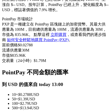
涨自 $-- USD。
按年計算，PointPay 已經上升，變化幅度為 $--
USDC永續
USD，標誌著價值的 7.9% 增长。
多種以USDC結算的永續合約
PointPay 市場統計
PXP 是一種建立在 PointPay 區塊鏈上的加密貨幣。其最大供
應量為 100M，目前總供應量為 100M，流通供應量為 30M，
市值為 835.96K。 點擊這裡
立即購買
，或查看我們的逐步指
南
如何安全輕鬆地購買 PointPay (PXP)
。
當前價格
$
0.02788
流通供應量
30M
市值
$
835.96K
交易量（24小時）
$
1.79M
跟單
PointPay 不同金額的匯率
與頂尖交易專家同行
到 USD 的值來自 today 13:00
10
=
$
0.2788
USD
50
=
$
1.39
USD
100
=
$
2.79
USD
500
=
$
13.94
USD