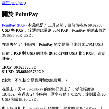
購買
pxp
(
pxp
)
關於 PointPay
PointPay (PXP)
本週經歷了 上升趨勢，目前價格為
$0.02788
幣本位永續
USD 每 PXP
。流通供應量為 30M PXP，PointPay 的總市值約
為 $835.96K USD。
以數字貨幣為保證金的永續合約
在過去的 24 小時內，PointPay 的交易量已達到 $1.79M USD
目前，
PXP 對 USD
的匯率
為 $0.02788 USD 兌 1 PXP
。這意
TradFi
味著：
美股、外匯、貴金屬及大宗商品衍生性商品
1
PXP
=
$
0.02788
USD
$
1
USD
=
35.86800573
PXP
(注意：不包括交易費用和燃氣費用。)
在過去 7 天中，PointPay 的價格已經上升，變化幅度為
18.41%。
在過去 24 小時內，匯率波動了 0.15%，達到最高 $0
USD 和最低 $0 USD。
與上個月相比，PointPay 已經增加，變化幅度為 14.85%。上