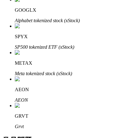
了解如何賺取穩定收入
GOOGLX
Bitrue
AI
Alphabet tokenized stock (xStock)
SPYX
SP500 tokenized ETF (xStock)
METAX
合夥人計劃
Meta tokenized stock (xStock)
AEON
AEON
GRVT
Grvt
Bitrue渠道合伙人