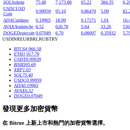
SOL
Solana
75.40
7,173.86
65.22
384.35
6,2
USDC
USD
0.99959
95.10
0.86470
5.09
82.
Coin
ADA
Cardano
0.19965
18.99
0.17271
1.01
16.
AVAX
Avalanche
6.52
620.78
5.64
33.26
536
DOGE
Dogecoin
0.07049
6.70
0.06097
0.35932
5.7
USD
INR
EUR
BRL
RUB
TRY
鎖倉BTR
BTC
64,966.58
ETH
1,917.79
輕鬆獲得多重福利
USDT
0.99939
BNB
595.69
XRP
1.03
SOL
75.40
USDC
0.99959
ADA
0.19965
AVAX
6.52
DOGE
0.07049
發現更多加密貨幣
借貸寶
在
Bitrue
上新上市和熱門的加密貨幣選擇。
借貸數字貨幣，及時且安全的服務