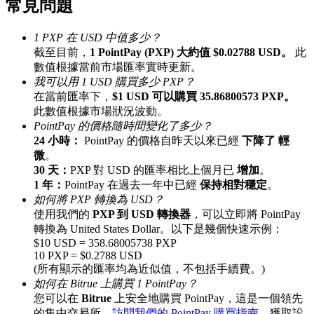
常見問題
最高達65%佣金！
1 PXP 在 USD 中值多少？
截至目前，
1 PointPay (PXP) 大約值 $0.02788 USD。
此
數值根據當前市場匯率實時更新。
我可以用 1 USD 購買多少 PXP？
在當前匯率下，
$1 USD 可以購買 35.86800573 PXP。
此數值根據市場狀況波動。
PointPay 的價格隨時間變化了多少？
24 小時：
PointPay 的價格自昨天以來已經
下降了 輕
微
。
邀请好友
30 天：
PXP 對 USD 的匯率相比上個月已
增加
。
1 年：
PointPay 在過去一年中已經
保持相對穩定
。
邀請朋友獲得現金獎勵
如何將 PXP 轉換為 USD？
使用我們的
PXP 到 USD 轉換器
，可以立即將 PointPay
轉換為 United States Dollar。以下是幾個快速示例：
$10 USD = 358.68005738 PXP
10 PXP = $0.2788 USD
(所有顯示的匯率均為近似值，不包括手續費。)
如何在 Bitrue 上購買 1 PointPay？
您可以在
Bitrue
上安全地購買 PointPay，這是一個領先
BTC 專享獎勵
的集中交易所。
訪問我們的 PointPay 購買指南
，獲取設