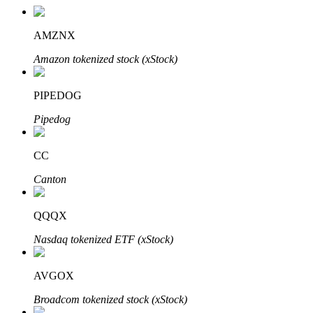
AMZNX
Amazon tokenized stock (xStock)
PIPEDOG
Pipedog
定投理财
CC
享受活期理財及長期收益
Canton
QQQX
Nasdaq tokenized ETF (xStock)
AVGOX
Broadcom tokenized stock (xStock)
學習理財