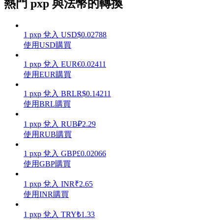
熱門 pxp 與法幣的轉換
1
pxp
兌入
USD
$
0.02788
使用USD購買
理財
1
pxp
兌入
EUR
€
0.02411
使用EUR購買
1
pxp
兌入
BRL
R$
0.14211
使用BRL購買
1
pxp
兌入
RUB
₽
2.29
使用RUB購買
1
pxp
兌入
GBP
£
0.02066
增值寶
使用GBP購買
使您的資產穩定增值
1
pxp
兌入
INR
₹
2.65
使用INR購買
1
pxp
兌入
TRY
₺
1.33