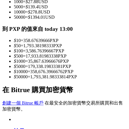
1000
=
$
27.88
USD
5000
=
$
139.4
USD
10000
=
$
278.8
USD
50000
=
$
1394.01
USD
成為跟單交易員
到 PXP 的值來自 today 13:00
坐享盈利分成和跟單分傭
$
10
=
358.67639666
PXP
$
50
=
1,793.38198333
PXP
$
100
=
3,586.76396667
PXP
$
500
=
17,933.81983338
PXP
$
1000
=
35,867.63966676
PXP
$
5000
=
179,338.19833381
PXP
$
10000
=
358,676.39666762
PXP
$
50000
=
1,793,381.98333814
PXP
合約資訊
在 Bitrue 購買加密貨幣
包含交易情況等的大數據分析
創建一個 Bitrue 帳戶
在最安全的加密貨幣交易所購買和出售
加密貨幣。