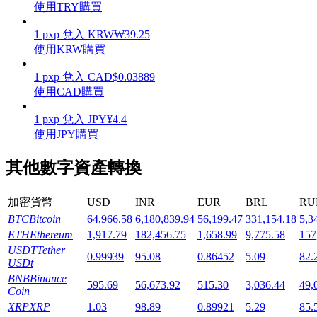
使用TRY購買
1
pxp
兌入
KRW
₩
39.25
使用KRW購買
1
pxp
兌入
CAD
$
0.03889
機槍池
使用CAD購買
一鍵質押鎖定高收益
1
pxp
兌入
JPY
¥
4.4
使用JPY購買
其他數字資產轉換
加密貨幣
USD
INR
EUR
BRL
RU
BTC
Bitcoin
64,966.58
6,180,839.94
56,199.47
331,154.18
5,3
ETH
Ethereum
1,917.79
182,456.75
1,658.99
9,775.58
157
USDT
Tether
Launchpool
0.99939
95.08
0.86452
5.09
82.
USDt
活期質押獲得熱門資產
BNB
Binance
595.69
56,673.92
515.30
3,036.44
49,
Coin
XRP
XRP
1.03
98.89
0.89921
5.29
85.