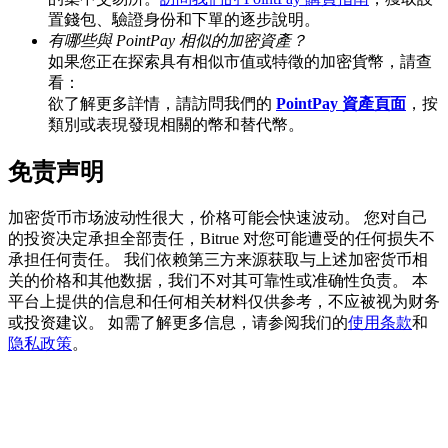
置錢包、驗證身份和下單的逐步說明。
有哪些與 PointPay 相似的加密資產？
如果您正在探索具有相似市值或特徵的加密貨幣，請查
看：
BTC 專享獎勵
欲了解更多詳情，請訪問我們的
PointPay 資產頁面
，按
充值並交易BTC瓜分 25,000 USDT 獎池！
類別或表現發現相關的幣和替代幣。
免责声明
充值CASHCAT & 赢取
加密货币市场波动性很大，价格可能会快速波动。 您对自己
的投资决定承担全部责任，Bitrue 对您可能遭受的任何损失不
瓜分 500000 CASHCAT 獎池
承担任何责任。 我们依赖第三方来源获取与上述加密货币相
关的价格和其他数据，我们不对其可靠性或准确性负责。 本
平台上提供的信息和任何相关材料仅供参考，不应被视为财务
或投资建议。 如需了解更多信息，请参阅我们的
使用条款
和
BitMart 用戶遷移專享
隐私政策
。
註冊&交易贏 500,000 USDT