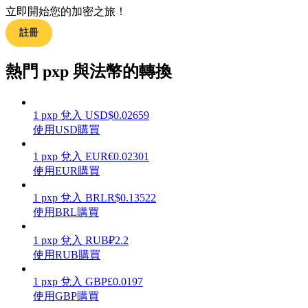
立即開始您的加密之旅！
註冊
熱門 pxp 與法幣的轉換
理財
1
pxp
兌入
USD
$
0.02659
使用USD購買
1
pxp
兌入
EUR
€
0.02301
使用EUR購買
1
pxp
兌入
BRL
R$
0.13522
使用BRL購買
增值寶
1
pxp
兌入
RUB
₽
2.2
使您的資產穩定增值
使用RUB購買
1
pxp
兌入
GBP
£
0.0197
使用GBP購買