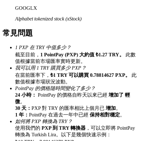
最高達65%佣金！
GOOGLX
Alphabet tokenized stock (xStock)
常見問題
1 PXP 在 TRY 中值多少？
截至目前，
1 PointPay (PXP) 大約值 ₺1.27 TRY。
此數
值根據當前市場匯率實時更新。
我可以用 1 TRY 購買多少 PXP？
邀请好友
在當前匯率下，
₺1 TRY 可以購買 0.78814627 PXP。
此
數值根據市場狀況波動。
邀請朋友獲得現金獎勵
PointPay 的價格隨時間變化了多少？
24 小時：
PointPay 的價格自昨天以來已經
增加了 輕
微
。
30 天：
PXP 對 TRY 的匯率相比上個月已
增加
。
1 年：
PointPay 在過去一年中已經
保持相對穩定
。
如何將 PXP 轉換為 TRY？
使用我們的
PXP 到 TRY 轉換器
，可以立即將 PointPay
轉換為 Turkish Lira。以下是幾個快速示例：
BTC 專享獎勵