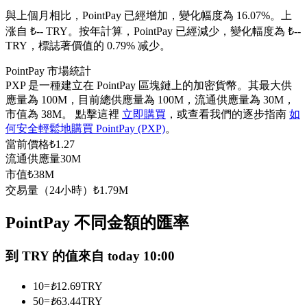
USDC永續
與上個月相比，PointPay 已經增加，變化幅度為 16.07%。上
涨自 ₺-- TRY。
按年計算，PointPay 已經減少，變化幅度為 ₺--
多種以USDC結算的永續合約
TRY，標誌著價值的 0.79% 减少。
PointPay 市場統計
PXP 是一種建立在 PointPay 區塊鏈上的加密貨幣。其最大供
應量為 100M，目前總供應量為 100M，流通供應量為 30M，
市值為 38M。 點擊這裡
立即購買
，或查看我們的逐步指南
如
何安全輕鬆地購買 PointPay (PXP)
。
當前價格
₺
1.27
流通供應量
30M
市值
₺
38M
跟單
交易量（24小時）
₺
1.79M
與頂尖交易專家同行
PointPay 不同金額的匯率
到 TRY 的值來自 today 10:00
10
=
₺
12.69
TRY
50
=
₺
63.44
TRY