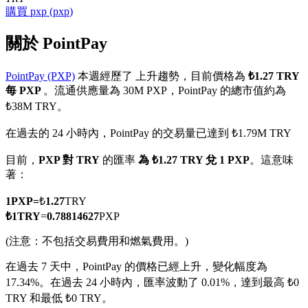
購買
pxp
(
pxp
)
關於 PointPay
PointPay (PXP)
本週經歷了 上升趨勢，目前價格為
₺1.27 TRY
幣本位永續
每 PXP
。流通供應量為 30M PXP，PointPay 的總市值約為
以數字貨幣為保證金的永續合約
₺38M TRY。
在過去的 24 小時內，PointPay 的交易量已達到 ₺1.79M TRY
TradFi
目前，
PXP 對 TRY
的匯率
為 ₺1.27 TRY 兌 1 PXP
。這意味
著：
美股、外匯、貴金屬及大宗商品衍生性商品
1
PXP
=
₺
1.27
TRY
₺
1
TRY
=
0.78814627
PXP
(注意：不包括交易費用和燃氣費用。)
在過去 7 天中，PointPay 的價格已經上升，變化幅度為
17.34%。
在過去 24 小時內，匯率波動了 0.01%，達到最高 ₺0
TRY 和最低 ₺0 TRY。