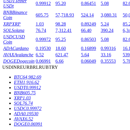
USDT
Tether
0.99912
95.20
0.86451
5.08
82.
USDt
BNB
Binance
605.75
57,718.93
524.14
3,080.31
50,
Coin
XRP
XRP
1.03
98.28
0.89249
5.24
85.
SOL
Solana
76.74
7,312.41
66.40
390.24
6,3
USDC
USD
0.99972
95.25
0.86503
5.08
82.
Coin
鎖倉BTR
ADA
Cardano
0.19530
18.60
0.16899
0.99316
16.
輕鬆獲得多重福利
AVAX
Avalanche
6.52
621.47
5.64
33.16
539
DOGE
Dogecoin
0.06991
6.66
0.06049
0.35553
5.7
USD
INR
EUR
BRL
RUB
TRY
BTC
64,982.69
ETH
1,916.62
USDT
0.99912
BNB
605.75
XRP
1.03
SOL
76.74
USDC
0.99972
ADA
0.19530
借貸寶
AVAX
6.52
DOGE
0.06991
借貸數字貨幣，及時且安全的服務