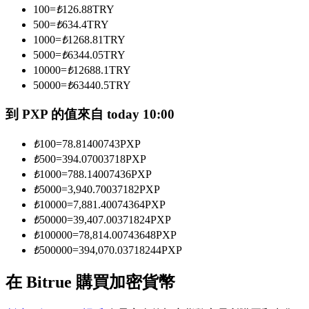
100
=
₺
126.88
TRY
500
=
₺
634.4
TRY
1000
=
₺
1268.81
TRY
成為跟單交易員
5000
=
₺
6344.05
TRY
坐享盈利分成和跟單分傭
10000
=
₺
12688.1
TRY
50000
=
₺
63440.5
TRY
到 PXP 的值來自 today 10:00
₺
100
=
78.81400743
PXP
₺
500
=
394.07003718
PXP
₺
1000
=
788.14007436
PXP
₺
5000
=
3,940.70037182
PXP
₺
10000
=
7,881.40074364
PXP
合約資訊
₺
50000
=
39,407.00371824
PXP
₺
100000
=
78,814.00743648
PXP
包含交易情況等的大數據分析
₺
500000
=
394,070.03718244
PXP
在 Bitrue 購買加密貨幣