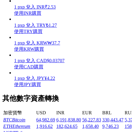
1
pxp
兌入
INR
₹
2.53
使用INR購買
1
pxp
兌入
TRY
₺
1.27
使用TRY購買
機槍池
1
pxp
兌入
KRW
₩
37.7
一鍵質押鎖定高收益
使用KRW購買
1
pxp
兌入
CAD
$
0.03707
使用CAD購買
1
pxp
兌入
JPY
¥
4.22
使用JPY購買
其他數字資產轉換
Launchpool
加密貨幣
USD
INR
EUR
BRL
RU
活期質押獲得熱門資產
BTC
Bitcoin
64,982.69
6,191,838.80
56,227.83
330,443.47
5,3
ETH
Ethereum
1,916.62
182,624.65
1,658.40
9,746.23
158