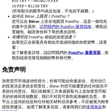
₺10 TRY = 7.88146279 PXP
10 PXP = ₺12.69 TRY
(所有顯示的匯率均為近似值，不包括手續費。)
如何在 Bitrue 上購買 1 PointPay？
BTC 專享獎勵
您可以在
Bitrue
上安全地購買 PointPay，這是一個領先
的集中交易所。
訪問我們的 PointPay 購買指南
，獲取設
充值並交易BTC瓜分 25,000 USDT 獎池！
置錢包、驗證身份和下單的逐步說明。
有哪些與 PointPay 相似的加密資產？
如果您正在探索具有相似市值或特徵的加密貨幣，請查
看：
充值CASHCAT & 赢取
欲了解更多詳情，請訪問我們的
PointPay 資產頁面
，按
類別或表現發現相關的幣和替代幣。
瓜分 500000 CASHCAT 獎池
免责声明
加密货币市场波动性很大，价格可能会快速波动。 您对自己
BitMart 用戶遷移專享
的投资决定承担全部责任，Bitrue 对您可能遭受的任何损失不
承担任何责任。 我们依赖第三方来源获取与上述加密货币相
註冊&交易贏 500,000 USDT
关的价格和其他数据，我们不对其可靠性或准确性负责。 本
平台上提供的信息和任何相关材料仅供参考，不应被视为财务
或投资建议。 如需了解更多信息，请参阅我们的
使用条款
和