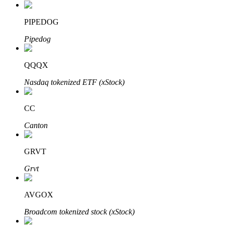
了解如何賺取穩定收入
PIPEDOG
Bitrue
AI
Pipedog
QQQX
Nasdaq tokenized ETF (xStock)
CC
合夥人計劃
Canton
GRVT
Grvt
AVGOX
Broadcom tokenized stock (xStock)
Bitrue渠道合伙人