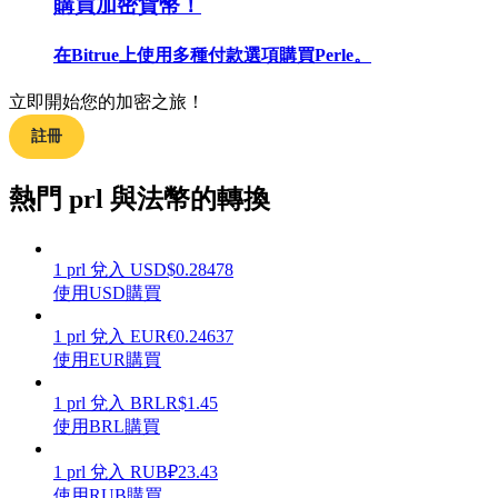
購買加密貨幣！
在Bitrue上使用多種付款選項購買Perle。
立即開始您的加密之旅！
合約指南
註冊
合約功能使用指南
熱門 prl 與法幣的轉換
1
prl
兌入
USD
$
0.28478
使用USD購買
1
prl
兌入
EUR
€
0.24637
使用EUR購買
交易策略
1
prl
兌入
BRL
R$
1.45
使用BRL購買
學習如何保持盈利
1
prl
兌入
RUB
₽
23.43
使用RUB購買