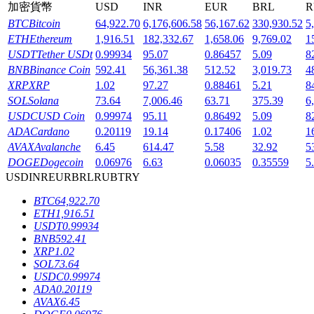
加密貨幣
USD
INR
EUR
BRL
R
BTC
Bitcoin
64,922.70
6,176,606.58
56,167.62
330,930.52
5
ETH
Ethereum
1,916.51
182,332.67
1,658.06
9,769.02
1
USDT
Tether USDt
0.99934
95.07
0.86457
5.09
8
BNB
Binance Coin
592.41
56,361.38
512.52
3,019.73
4
機槍池
XRP
XRP
1.02
97.27
0.88461
5.21
8
SOL
Solana
73.64
7,006.46
63.71
375.39
6
一鍵質押鎖定高收益
USDC
USD Coin
0.99974
95.11
0.86492
5.09
8
ADA
Cardano
0.20119
19.14
0.17406
1.02
1
AVAX
Avalanche
6.45
614.47
5.58
32.92
5
DOGE
Dogecoin
0.06976
6.63
0.06035
0.35559
5
USD
INR
EUR
BRL
RUB
TRY
BTC
64,922.70
ETH
1,916.51
USDT
0.99934
BNB
592.41
Launchpool
XRP
1.02
SOL
73.64
活期質押獲得熱門資產
USDC
0.99974
ADA
0.20119
AVAX
6.45