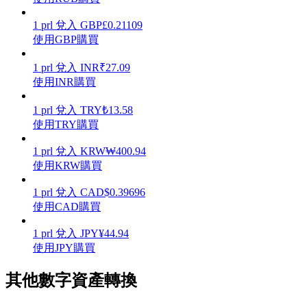
1
prl
兌入
GBP
£
0.21109
使用GBP購買
1
prl
兌入
INR
₹
27.09
理財
使用INR購買
1
prl
兌入
TRY
₺
13.58
使用TRY購買
1
prl
兌入
KRW
₩
400.94
使用KRW購買
1
prl
兌入
CAD
$
0.39696
使用CAD購買
增值寶
1
prl
兌入
JPY
¥
44.94
使您的資產穩定增值
使用JPY購買
其他數字資產轉換