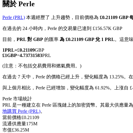
關於 Perle
Perle (PRL)
本週經歷了 上升趨勢，目前價格為
£0.21109 GBP
在過去的 24 小時內，Perle 的交易量已達到 £156.57K GBP
幣本位永續
目前，
PRL 對 GBP
的匯率
為 £0.21109 GBP 兌 1 PRL
。這意
以數字貨幣為保證金的永續合約
1
PRL
=
£
0.21109
GBP
£
1
GBP
=
4.73731583
PRL
(注意：不包括交易費用和燃氣費用。)
TradFi
在過去 7 天中，Perle 的價格已經上升，變化幅度為 13.25%。
在
美股、外匯、貴金屬及大宗商品衍生性商品
與上個月相比，Perle 已經增加，變化幅度為 61.92%。上涨自 £-
Perle 市場統計
PRL 是一種建立在 Perle 區塊鏈上的加密貨幣。其最大供應量為
地購買 Perle (PRL)
。
當前價格
£
0.21109
流通供應量
175M
市值
£
36.25M