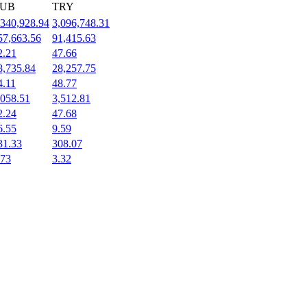
UB
TRY
,340,928.94
3,096,748.31
57,663.56
91,415.63
2.21
47.66
8,735.84
28,257.75
4.11
48.77
,058.51
3,512.81
2.24
47.68
6.55
9.59
31.33
308.07
.73
3.32