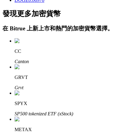
DOGE
0.06976
發現更多加密貨幣
在
Bitrue
上新上市和熱門的加密貨幣選擇。
鎖倉BTR
CC
輕鬆獲得多重福利
Canton
GRVT
Grvt
SPYX
SP500 tokenized ETF (xStock)
借貸寶
METAX
借貸數字貨幣，及時且安全的服務