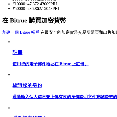
£
10000
=
47,372.43009
PRL
£
50000
=
236,862.15048
PRL
成為跟單交易員
在 Bitrue 購買加密貨幣
坐享盈利分成和跟單分傭
創建一個 Bitrue 帳戶
在最安全的加密貨幣交易所購買和出售加
註冊
使用您的電子郵件地址在 Bitrue 上註冊。
合約資訊
驗證您的身份
包含交易情況等的大數據分析
通過輸入個人信息並上傳有效的身份證明文件來驗證您的