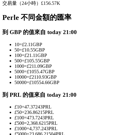
交易量（24小時）
£
156.57K
USDC永續
Perle 不同金額的匯率
多種以USDC結算的永續合約
到 GBP 的值來自 today 21:00
10
=
£
2.11
GBP
50
=
£
10.55
GBP
100
=
£
21.11
GBP
500
=
£
105.55
GBP
1000
=
£
211.09
GBP
5000
=
£
1055.47
GBP
10000
=
£
2110.93
GBP
跟單
50000
=
£
10554.66
GBP
與頂尖交易專家同行
到 PRL 的值來自 today 21:00
£
10
=
47.37243
PRL
£
50
=
236.86215
PRL
£
100
=
473.7243
PRL
£
500
=
2,368.6215
PRL
£
1000
=
4,737.243
PRL
£
5000
=
23,686.21504
PRL