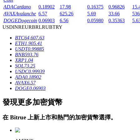
ADA
Cardano
0.18902
17.98
0.16375
0.96826
15.
AVAX
Avalanche
6.57
625.26
5.69
33.66
536
DOGE
Dogecoin
0.06903
6.56
0.05980
0.35363
5.6
USD
INR
EUR
BRL
RUB
TRY
BTC
64,607.63
ETH
1,905.41
鎖倉BTR
USDT
0.99885
BNB
593.76
輕鬆獲得多重福利
XRP
1.04
SOL
73.25
USDC
0.99939
ADA
0.18902
AVAX
6.57
DOGE
0.06903
發現更多加密貨幣
在
Bitrue
上新上市和熱門的加密貨幣選擇。
借貸寶
借貸數字貨幣，及時且安全的服務