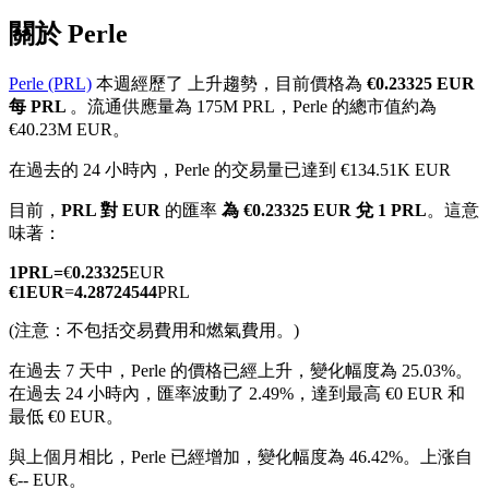
關於 Perle
Perle (PRL)
本週經歷了 上升趨勢，目前價格為
€0.23325 EUR
每 PRL
。流通供應量為 175M PRL，Perle 的總市值約為
幣本位永續
€40.23M EUR。
以數字貨幣為保證金的永續合約
在過去的 24 小時內，Perle 的交易量已達到 €134.51K EUR
目前，
PRL 對 EUR
的匯率
為 €0.23325 EUR 兌 1 PRL
。這意
味著：
TradFi
1
PRL
=
€
0.23325
EUR
美股、外匯、貴金屬及大宗商品衍生性商品
€
1
EUR
=
4.28724544
PRL
(注意：不包括交易費用和燃氣費用。)
在過去 7 天中，Perle 的價格已經上升，變化幅度為 25.03%。
在過去 24 小時內，匯率波動了 2.49%，達到最高 €0 EUR 和
最低 €0 EUR。
與上個月相比，Perle 已經增加，變化幅度為 46.42%。上涨自
€-- EUR。