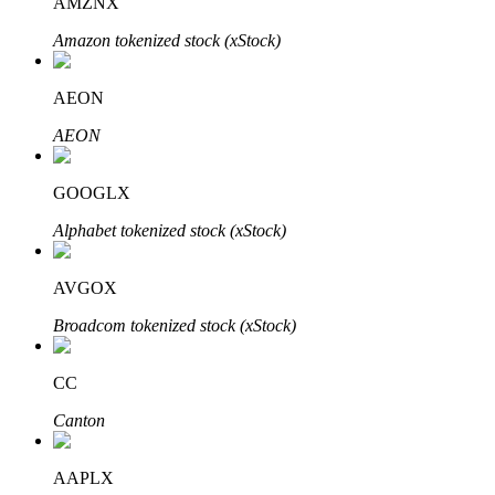
AMZNX
Amazon tokenized stock (xStock)
AEON
AEON
GOOGLX
定投理财
Alphabet tokenized stock (xStock)
享受活期理財及長期收益
AVGOX
Broadcom tokenized stock (xStock)
CC
Canton
AAPLX
學習理財