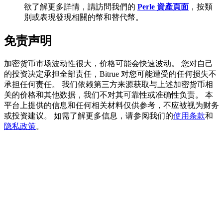
欲了解更多詳情，請訪問我們的
Perle 資產頁面
，按類
別或表現發現相關的幣和替代幣。
免责声明
充值CASHCAT & 赢取
加密货币市场波动性很大，价格可能会快速波动。 您对自己
瓜分 500000 CASHCAT 獎池
的投资决定承担全部责任，Bitrue 对您可能遭受的任何损失不
承担任何责任。 我们依赖第三方来源获取与上述加密货币相
关的价格和其他数据，我们不对其可靠性或准确性负责。 本
平台上提供的信息和任何相关材料仅供参考，不应被视为财务
BitMart 用戶遷移專享
或投资建议。 如需了解更多信息，请参阅我们的
使用条款
和
隐私政策
。
註冊&交易贏 500,000 USDT
貴金屬財富季 · 交易巔峰賽
抽獎衝榜 · 贏33,333 USDT