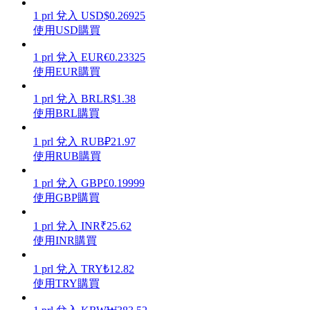
1
prl
兌入
USD
$
0.26925
使用USD購買
1
prl
兌入
EUR
€
0.23325
使用EUR購買
理財
1
prl
兌入
BRL
R$
1.38
使用BRL購買
1
prl
兌入
RUB
₽
21.97
使用RUB購買
1
prl
兌入
GBP
£
0.19999
使用GBP購買
增值寶
1
prl
兌入
INR
₹
25.62
使用INR購買
使您的資產穩定增值
1
prl
兌入
TRY
₺
12.82
使用TRY購買