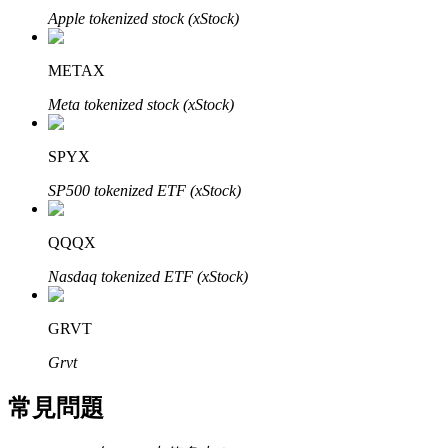
Apple tokenized stock (xStock)
了解如何賺取穩定收入
Bitrue
AI
METAX
Meta tokenized stock (xStock)
SPYX
SP500 tokenized ETF (xStock)
合夥人計劃
QQQX
Nasdaq tokenized ETF (xStock)
GRVT
Grvt
常見問題
Bitrue渠道合伙人