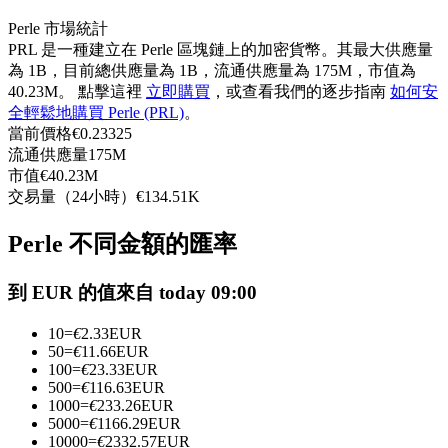
USDC永續
Perle 市場統計
PRL 是一種建立在 Perle 區塊鏈上的加密貨幣。其最大供應量
多種以USDC結算的永續合約
為 1B，目前總供應量為 1B，流通供應量為 175M，市值為
40.23M。 點擊這裡
立即購買
，或查看我們的逐步指南
如何安
全輕鬆地購買 Perle (PRL)
。
當前價格
€
0.23325
流通供應量
175M
市值
€
40.23M
交易量（24小時）
€
134.51K
Perle 不同金額的匯率
跟單
到 EUR 的值來自 today 09:00
與頂尖交易專家同行
10
=
€
2.33
EUR
50
=
€
11.66
EUR
100
=
€
23.33
EUR
500
=
€
116.63
EUR
1000
=
€
233.26
EUR
5000
=
€
1166.29
EUR
10000
=
€
2332.57
EUR