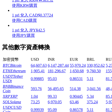
1
prl
兌入
KRW
₩
383.52
使用KRW購買
1
prl
兌入
CAD
$
0.37724
使用CAD購買
機槍池
1
prl
兌入
JPY
¥
42.5
使用JPY購買
一鍵質押鎖定高收益
其他數字資產轉換
加密貨幣
USD
INR
EUR
BRL
RU
BTC
Bitcoin
64,607.63
6,147,287.44
55,970.24
330,952.62
5,2
ETH
Ethereum
1,905.41
181,296.67
1,650.68
9,760.50
155
USDT
Tether
0.99885
95.03
0.86531
5.11
81.
USDt
BNB
Binance
593.76
56,495.65
514.38
3,041.56
48,
Launchpool
Coin
XRP
XRP
1.04
99.33
0.90445
5.34
85.
活期質押獲得熱門資產
SOL
Solana
73.25
6,970.05
63.46
375.24
5,9
USDC
USD
0.99939
95.09
0.86578
5.11
81.
Coin