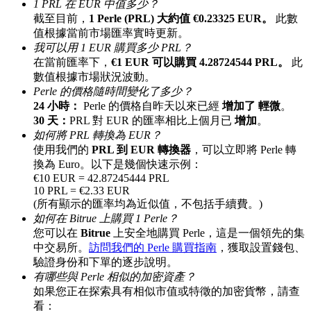
1 PRL 在 EUR 中值多少？
最高達65%佣金！
截至目前，
1 Perle (PRL) 大約值 €0.23325 EUR。
此數
值根據當前市場匯率實時更新。
我可以用 1 EUR 購買多少 PRL？
在當前匯率下，
€1 EUR 可以購買 4.28724544 PRL。
此
數值根據市場狀況波動。
Perle 的價格隨時間變化了多少？
24 小時：
Perle 的價格自昨天以來已經
增加了 輕微
。
30 天：
PRL 對 EUR 的匯率相比上個月已
增加
。
如何將 PRL 轉換為 EUR？
使用我們的
PRL 到 EUR 轉換器
，可以立即將 Perle 轉
邀请好友
換為 Euro。以下是幾個快速示例：
€10 EUR = 42.87245444 PRL
邀請朋友獲得現金獎勵
10 PRL = €2.33 EUR
(所有顯示的匯率均為近似值，不包括手續費。)
充值CASHCAT & 赢取
如何在 Bitrue 上購買 1 Perle？
您可以在
Bitrue
上安全地購買 Perle，這是一個領先的集
中交易所。
訪問我們的 Perle 購買指南
，獲取設置錢包、
驗證身份和下單的逐步說明。
有哪些與 Perle 相似的加密資產？
如果您正在探索具有相似市值或特徵的加密貨幣，請查
看：