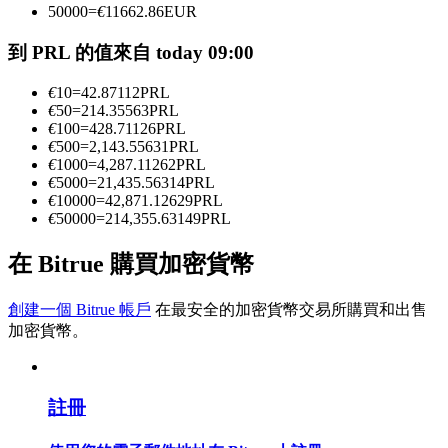
50000
=
€
11662.86
EUR
到 PRL 的值來自 today 09:00
成為跟單交易員
€
10
=
42.87112
PRL
坐享盈利分成和跟單分傭
€
50
=
214.35563
PRL
€
100
=
428.71126
PRL
€
500
=
2,143.55631
PRL
€
1000
=
4,287.11262
PRL
€
5000
=
21,435.56314
PRL
€
10000
=
42,871.12629
PRL
€
50000
=
214,355.63149
PRL
在 Bitrue 購買加密貨幣
合約資訊
創建一個 Bitrue 帳戶
在最安全的加密貨幣交易所購買和出售
加密貨幣。
包含交易情況等的大數據分析
註冊