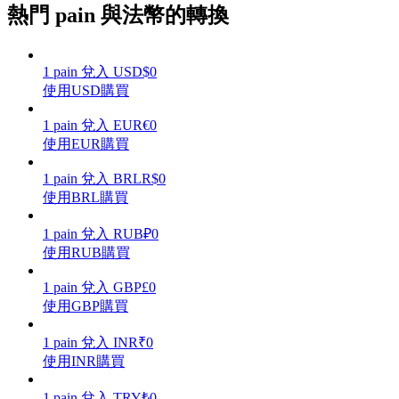
熱門 pain 與法幣的轉換
1
pain
兌入
USD
$
0
使用USD購買
理財
1
pain
兌入
EUR
€
0
使用EUR購買
1
pain
兌入
BRL
R$
0
使用BRL購買
1
pain
兌入
RUB
₽
0
使用RUB購買
增值寶
1
pain
兌入
GBP
£
0
使用GBP購買
使您的資產穩定增值
1
pain
兌入
INR
₹
0
使用INR購買
1
pain
兌入
TRY
₺
0