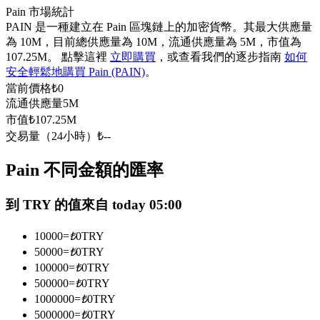
Pain 市場統計
USDC永續
PAIN 是一種建立在 Pain 區塊鏈上的加密貨幣。其最大供應量
為 10M，目前總供應量為 10M，流通供應量為 5M，市值為
多種以USDC結算的永續合約
107.25M。 點擊這裡
立即購買
，或查看我們的逐步指南
如何
安全輕鬆地購買 Pain (PAIN)
。
當前價格
₺
0
流通供應量
5M
市值
₺
107.25M
交易量（24小時）
₺
--
Pain 不同金額的匯率
跟單
到 TRY 的值來自 today 05:00
與頂尖交易專家同行
10000
=
₺
0
TRY
50000
=
₺
0
TRY
100000
=
₺
0
TRY
500000
=
₺
0
TRY
1000000
=
₺
0
TRY
5000000
=
₺
0
TRY