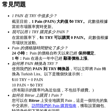
常見問題
最高達65%佣金！
1 PAIN 在 TRY 中值多少？
截至目前，
1 Pain (PAIN) 大約值 ₺0 TRY。
此數值根據
當前市場匯率實時更新。
我可以用 1 TRY 購買多少 PAIN？
在當前匯率下，
₺1 TRY 可以購買 0 PAIN。
此數值根據
市場狀況波動。
Pain 的價格隨時間變化了多少？
24 小時：
Pain 的價格自昨天以來已經
保持穩定
。
邀请好友
1 年：
Pain 在過去一年中已經
顯著價格上漲
。
如何將 PAIN 轉換為 TRY？
邀請朋友獲得現金獎勵
使用我們的
PAIN 到 TRY 轉換器
，可以立即將 Pain 轉
換為 Turkish Lira。以下是幾個快速示例：
₺10 TRY = 0 PAIN
10 PAIN = ₺0 TRY
(所有顯示的匯率均為近似值，不包括手續費。)
如何在 Bitrue 上購買 1 Pain？
您可以在
Bitrue
上安全地購買 Pain，這是一個領先的集
中交易所。
訪問我們的 Pain 購買指南
，獲取設置錢包、
BTC 專享獎勵
驗證身份和下單的逐步說明。