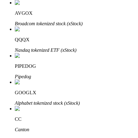
了解如何賺取穩定收入
AVGOX
Bitrue
AI
Broadcom tokenized stock (xStock)
QQQX
Nasdaq tokenized ETF (xStock)
PIPEDOG
合夥人計劃
Pipedog
GOOGLX
Alphabet tokenized stock (xStock)
CC
Canton
Bitrue渠道合伙人