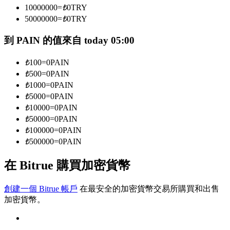
10000000
=
₺
0
TRY
50000000
=
₺
0
TRY
成為跟單交易員
到 PAIN 的值來自 today 05:00
坐享盈利分成和跟單分傭
₺
100
=
0
PAIN
₺
500
=
0
PAIN
₺
1000
=
0
PAIN
₺
5000
=
0
PAIN
₺
10000
=
0
PAIN
₺
50000
=
0
PAIN
₺
100000
=
0
PAIN
₺
500000
=
0
PAIN
合約資訊
在 Bitrue 購買加密貨幣
包含交易情況等的大數據分析
創建一個 Bitrue 帳戶
在最安全的加密貨幣交易所購買和出售
加密貨幣。