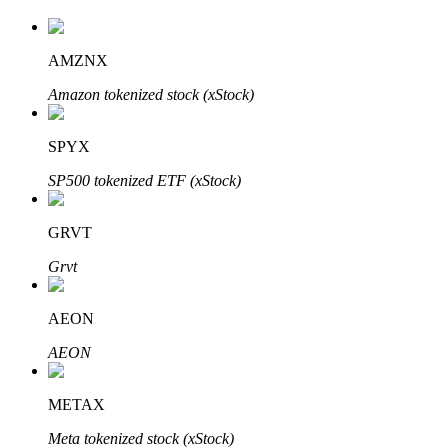
AMZNX
Amazon tokenized stock (xStock)
SPYX
SP500 tokenized ETF (xStock)
定投理财
享受活期理財及長期收益
GRVT
Grvt
AEON
AEON
METAX
學習理財
Meta tokenized stock (xStock)