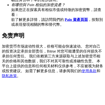
有哪些與 Pain 相似的加密資產？
如果您正在探索具有相似市值或特徵的加密貨幣，請查
看：
BTC 專享獎勵
欲了解更多詳情，請訪問我們的
Pain 資產頁面
，按類別
或表現發現相關的幣和替代幣。
充值並交易BTC瓜分 25,000 USDT 獎池！
免责声明
加密货币市场波动性很大，价格可能会快速波动。 您对自己
充值CASHCAT & 赢取
的投资决定承担全部责任，Bitrue 对您可能遭受的任何损失不
承担任何责任。 我们依赖第三方来源获取与上述加密货币相
瓜分 500000 CASHCAT 獎池
关的价格和其他数据，我们不对其可靠性或准确性负责。 本
平台上提供的信息和任何相关材料仅供参考，不应被视为财务
或投资建议。 如需了解更多信息，请参阅我们的
使用条款
和
隐私政策
。
BitMart 用戶遷移專享
註冊&交易贏 500,000 USDT