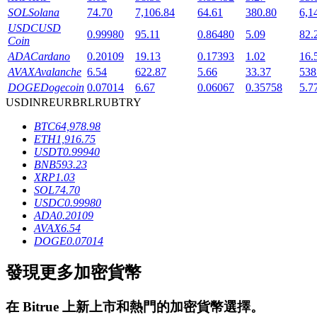
SOL
Solana
74.70
7,106.84
64.61
380.80
6,1
USDC
USD
0.99980
95.11
0.86480
5.09
82.
Coin
ADA
Cardano
0.20109
19.13
0.17393
1.02
16.
AVAX
Avalanche
6.54
622.87
5.66
33.37
538
DOGE
Dogecoin
0.07014
6.67
0.06067
0.35758
5.7
USD
INR
EUR
BRL
RUB
TRY
鎖倉BTR
BTC
64,978.98
輕鬆獲得多重福利
ETH
1,916.75
USDT
0.99940
BNB
593.23
XRP
1.03
SOL
74.70
USDC
0.99980
ADA
0.20109
AVAX
6.54
DOGE
0.07014
發現更多加密貨幣
借貸寶
借貸數字貨幣，及時且安全的服務
在
Bitrue
上新上市和熱門的加密貨幣選擇。