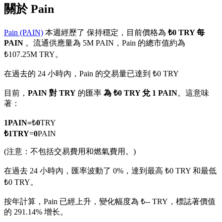
關於 Pain
Pain (PAIN)
本週經歷了 保持穩定，目前價格為
₺0 TRY 每
PAIN
。流通供應量為 5M PAIN，Pain 的總市值約為
₺107.25M TRY。
幣本位永續
在過去的 24 小時內，Pain 的交易量已達到 ₺0 TRY
以數字貨幣為保證金的永續合約
目前，
PAIN 對 TRY
的匯率
為 ₺0 TRY 兌 1 PAIN
。這意味
著：
TradFi
1
PAIN
=
₺
0
TRY
美股、外匯、貴金屬及大宗商品衍生性商品
₺
1
TRY
=
0
PAIN
(注意：不包括交易費用和燃氣費用。)
在過去 24 小時內，匯率波動了 0%，達到最高 ₺0 TRY 和最低
₺0 TRY。
按年計算，Pain 已經上升，變化幅度為 ₺-- TRY，標誌著價值
的 291.14% 增长。