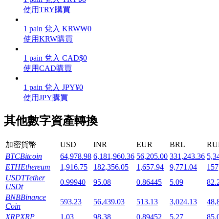
使用TRY購買
1
pain
兌入
KRW
₩
0
使用KRW購買
機槍池
1
pain
兌入
CAD
$
0
使用CAD購買
一鍵質押鎖定高收益
1
pain
兌入
JPY
¥
0
使用JPY購買
其他數字資產轉換
加密貨幣
USD
INR
EUR
BRL
RU
BTC
Bitcoin
64,978.98
6,181,960.36
56,205.00
331,243.36
5,3
ETH
Ethereum
1,916.75
182,356.05
1,657.94
9,771.04
157
Launchpool
USDT
Tether
0.99940
95.08
0.86445
5.09
82.
USDt
活期質押獲得熱門資產
BNB
Binance
593.23
56,439.03
513.13
3,024.13
48,
Coin
XRP
XRP
1.03
98.38
0.89452
5.27
85.