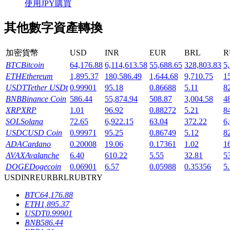
使用JPY購買
其他數字資產轉換
加密貨幣
USD
INR
EUR
BRL
R
機槍池
BTC
Bitcoin
64,176.88
6,114,613.58
55,688.65
328,803.83
5
ETH
Ethereum
1,895.37
180,586.49
1,644.68
9,710.75
1
一鍵質押鎖定高收益
USDT
Tether USDt
0.99901
95.18
0.86688
5.11
8
BNB
Binance Coin
586.44
55,874.94
508.87
3,004.58
4
XRP
XRP
1.01
96.92
0.88272
5.21
8
SOL
Solana
72.65
6,922.15
63.04
372.22
6
USDC
USD Coin
0.99971
95.25
0.86749
5.12
8
ADA
Cardano
0.20008
19.06
0.17361
1.02
1
AVAX
Avalanche
6.40
610.22
5.55
32.81
5
DOGE
Dogecoin
0.06901
6.57
0.05988
0.35356
5
USD
INR
EUR
BRL
RUB
TRY
Launchpool
BTC
64,176.88
活期質押獲得熱門資產
ETH
1,895.37
USDT
0.99901
BNB
586.44