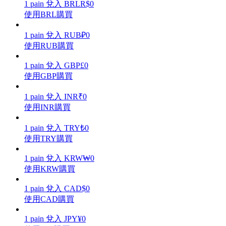
1
pain
兌入
BRL
R$
0
使用BRL購買
1
pain
兌入
RUB
₽
0
使用RUB購買
理財
1
pain
兌入
GBP
£
0
使用GBP購買
1
pain
兌入
INR
₹
0
使用INR購買
1
pain
兌入
TRY
₺
0
使用TRY購買
1
pain
兌入
KRW
₩
0
增值寶
使用KRW購買
使您的資產穩定增值
1
pain
兌入
CAD
$
0
使用CAD購買
1
pain
兌入
JPY
¥
0