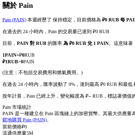
關於 Pain
Pain (PAIN)
本週經歷了 保持穩定，目前價格為
₽0 RUB 每 PA
在過去的 24 小時內，Pain 的交易量已達到 ₽0 RUB
幣本位永續
目前，
PAIN 對 RUB
的匯率
為 ₽0 RUB 兌 1 PAIN
。這意味著
以數字貨幣為保證金的永續合約
1
PAIN
=
₽
0
RUB
₽
1
RUB
=
0
PAIN
TradFi
(注意：不包括交易費用和燃氣費用。)
美股、外匯、貴金屬及大宗商品衍生性商品
在過去 24 小時內，匯率波動了 0%，達到最高 ₽0 RUB 和最低 ₽
按年計算，Pain 已經上升，變化幅度為 ₽-- RUB，標誌著價值的 2
Pain 市場統計
PAIN 是一種建立在 Pain 區塊鏈上的加密貨幣。其最大供應量為
鬆地購買 Pain (PAIN)
。
當前價格
₽
0
流通供應量
5M