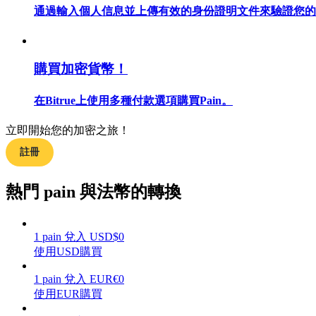
通過輸入個人信息並上傳有效的身份證明文件來驗證您的
購買加密貨幣！
合約指南
合約功能使用指南
在Bitrue上使用多種付款選項購買Pain。
立即開始您的加密之旅！
註冊
熱門 pain 與法幣的轉換
1
pain
兌入
USD
$
0
交易策略
使用USD購買
學習如何保持盈利
1
pain
兌入
EUR
€
0
使用EUR購買