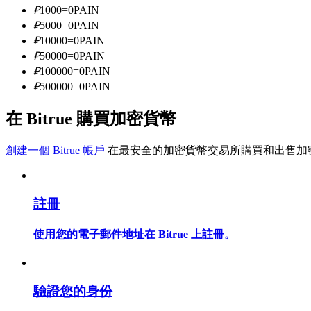
₽
1000
=
0
PAIN
₽
5000
=
0
PAIN
₽
10000
=
0
PAIN
成為跟單交易員
₽
50000
=
0
PAIN
坐享盈利分成和跟單分傭
₽
100000
=
0
PAIN
₽
500000
=
0
PAIN
在 Bitrue 購買加密貨幣
創建一個 Bitrue 帳戶
在最安全的加密貨幣交易所購買和出售加
註冊
合約資訊
使用您的電子郵件地址在 Bitrue 上註冊。
包含交易情況等的大數據分析
驗證您的身份