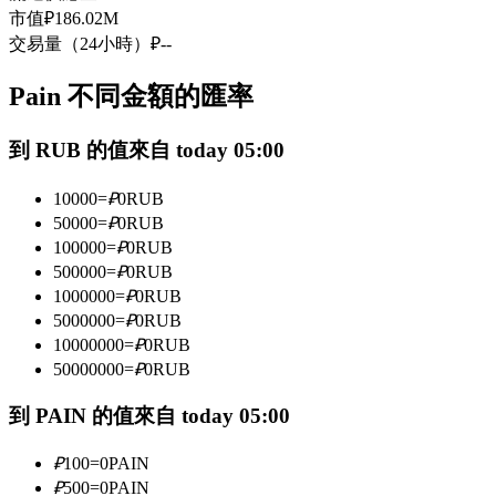
市值
₽
186.02M
USDC永續
交易量（24小時）
₽
--
多種以USDC結算的永續合約
Pain 不同金額的匯率
到 RUB 的值來自 today 05:00
10000
=
₽
0
RUB
50000
=
₽
0
RUB
100000
=
₽
0
RUB
500000
=
₽
0
RUB
跟單
1000000
=
₽
0
RUB
5000000
=
₽
0
RUB
與頂尖交易專家同行
10000000
=
₽
0
RUB
50000000
=
₽
0
RUB
到 PAIN 的值來自 today 05:00
₽
100
=
0
PAIN
₽
500
=
0
PAIN