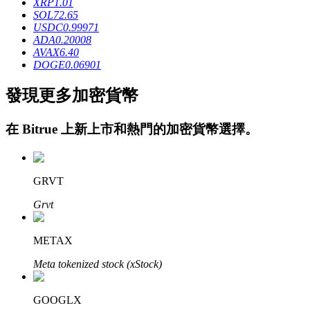
XRP
1.01
SOL
72.65
USDC
0.99971
ADA
0.20008
AVAX
6.40
DOGE
0.06901
發現更多加密貨幣
鎖倉BTR
在
Bitrue
上新上市和熱門的加密貨幣選擇。
輕鬆獲得多重福利
GRVT
Grvt
METAX
Meta tokenized stock (xStock)
借貸寶
借貸數字貨幣，及時且安全的服務
GOOGLX