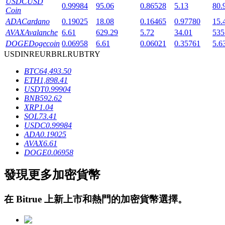
USDC
USD
0.99984
95.06
0.86528
5.13
80.
Coin
ADA
Cardano
0.19025
18.08
0.16465
0.97780
15.
AVAX
Avalanche
6.61
629.29
5.72
34.01
535
DOGE
Dogecoin
0.06958
6.61
0.06021
0.35761
5.6
USD
INR
EUR
BRL
RUB
TRY
BTC
64,493.50
鎖倉BTR
ETH
1,898.41
USDT
0.99904
輕鬆獲得多重福利
BNB
592.62
XRP
1.04
SOL
73.41
USDC
0.99984
ADA
0.19025
AVAX
6.61
DOGE
0.06958
發現更多加密貨幣
借貸寶
在
Bitrue
上新上市和熱門的加密貨幣選擇。
借貸數字貨幣，及時且安全的服務