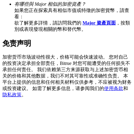
有哪些與 Major 相似的加密資產？
如果您正在探索具有相似市值或特徵的加密貨幣，請查
看：
欲了解更多詳情，請訪問我們的
Major 資產頁面
，按類
別或表現發現相關的幣和替代幣。
充值CASHCAT & 赢取
瓜分 500000 CASHCAT 獎池
免责声明
加密货币市场波动性很大，价格可能会快速波动。 您对自己
的投资决定承担全部责任，Bitrue 对您可能遭受的任何损失不
BitMart 用戶遷移專享
承担任何责任。 我们依赖第三方来源获取与上述加密货币相
关的价格和其他数据，我们不对其可靠性或准确性负责。 本
註冊&交易贏 500,000 USDT
平台上提供的信息和任何相关材料仅供参考，不应被视为财务
或投资建议。 如需了解更多信息，请参阅我们的
使用条款
和
隐私政策
。
貴金屬財富季 · 交易巔峰賽
抽獎衝榜 · 贏33,333 USDT