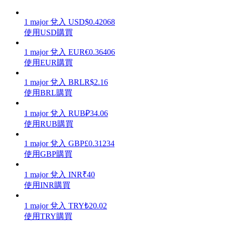
1
major
兌入
USD
$
0.42068
使用USD購買
1
major
兌入
EUR
€
0.36406
理財
使用EUR購買
1
major
兌入
BRL
R$
2.16
使用BRL購買
1
major
兌入
RUB
₽
34.06
使用RUB購買
1
major
兌入
GBP
£
0.31234
使用GBP購買
增值寶
1
major
兌入
INR
₹
40
使您的資產穩定增值
使用INR購買
1
major
兌入
TRY
₺
20.02
使用TRY購買