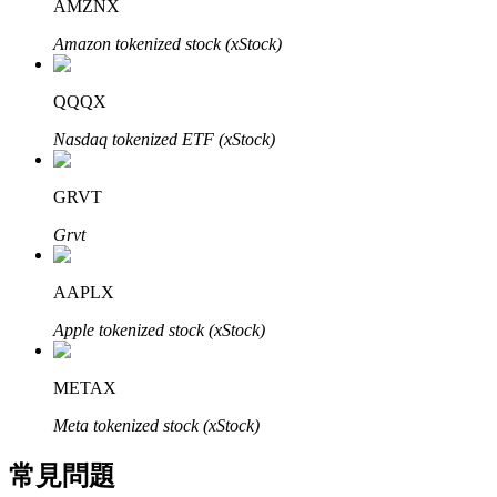
AMZNX
了解如何賺取穩定收入
Amazon tokenized stock (xStock)
Bitrue
AI
QQQX
Nasdaq tokenized ETF (xStock)
GRVT
Grvt
合夥人計劃
AAPLX
Apple tokenized stock (xStock)
METAX
Meta tokenized stock (xStock)
常見問題
Bitrue渠道合伙人