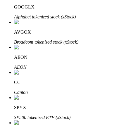
GOOGLX
Alphabet tokenized stock (xStock)
AVGOX
Broadcom tokenized stock (xStock)
定投理财
AEON
享受活期理財及長期收益
AEON
CC
Canton
SPYX
SP500 tokenized ETF (xStock)
學習理財