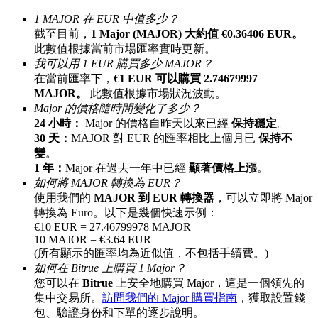
最高達65%佣金！
1 MAJOR 在 EUR 中值多少？
截至目前，
1 Major (MAJOR) 大約值 €0.36406 EUR。
此數值根據當前市場匯率實時更新。
我可以用 1 EUR 購買多少 MAJOR？
在當前匯率下，
€1 EUR 可以購買 2.74679997
MAJOR。
此數值根據市場狀況波動。
Major 的價格隨時間變化了多少？
24 小時：
Major 的價格自昨天以來已經
保持穩定
。
30 天：
MAJOR 對 EUR 的匯率相比上個月已
保持不
變
。
邀请好友
1 年：
Major 在過去一年中已經
顯著價格上漲
。
如何將 MAJOR 轉換為 EUR？
邀請朋友獲得現金獎勵
使用我們的
MAJOR 到 EUR 轉換器
，可以立即將 Major
轉換為 Euro。以下是幾個快速示例：
充值CASHCAT & 赢取
€10 EUR = 27.46799978 MAJOR
10 MAJOR = €3.64 EUR
(所有顯示的匯率均為近似值，不包括手續費。)
如何在 Bitrue 上購買 1 Major？
您可以在
Bitrue
上安全地購買 Major，這是一個領先的
集中交易所。
訪問我們的 Major 購買指南
，獲取設置錢
包、驗證身份和下單的逐步說明。