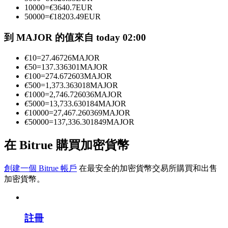
10000
=
€
3640.7
EUR
50000
=
€
18203.49
EUR
成為跟單交易員
到 MAJOR 的值來自 today 02:00
坐享盈利分成和跟單分傭
€
10
=
27.46726
MAJOR
€
50
=
137.336301
MAJOR
€
100
=
274.672603
MAJOR
€
500
=
1,373.363018
MAJOR
€
1000
=
2,746.726036
MAJOR
€
5000
=
13,733.630184
MAJOR
€
10000
=
27,467.260369
MAJOR
€
50000
=
137,336.301849
MAJOR
在 Bitrue 購買加密貨幣
合約資訊
創建一個 Bitrue 帳戶
在最安全的加密貨幣交易所購買和出售
包含交易情況等的大數據分析
加密貨幣。
註冊