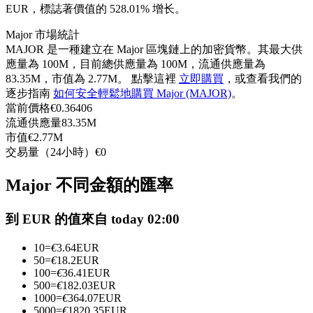
EUR，標誌著價值的 528.01% 增长。
USDC永續
Major 市場統計
多種以USDC結算的永續合約
MAJOR 是一種建立在 Major 區塊鏈上的加密貨幣。其最大供
應量為 100M，目前總供應量為 100M，流通供應量為
83.35M，市值為 2.77M。 點擊這裡
立即購買
，或查看我們的
逐步指南
如何安全輕鬆地購買 Major (MAJOR)
。
當前價格
€
0.36406
流通供應量
83.35M
市值
€
2.77M
交易量（24小時）
€
0
Major 不同金額的匯率
跟單
與頂尖交易專家同行
到 EUR 的值來自 today 02:00
10
=
€
3.64
EUR
50
=
€
18.2
EUR
100
=
€
36.41
EUR
500
=
€
182.03
EUR
1000
=
€
364.07
EUR
5000
=
€
1820.35
EUR