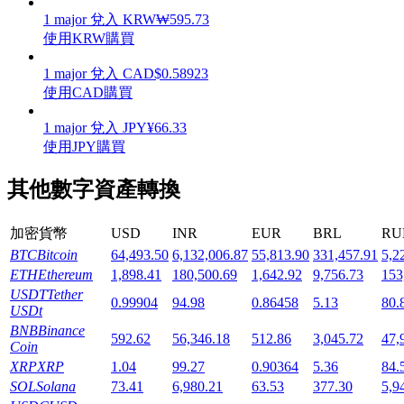
1
major
兌入
KRW
₩
595.73
使用KRW購買
1
major
兌入
CAD
$
0.58923
使用CAD購買
機槍池
1
major
兌入
JPY
¥
66.33
一鍵質押鎖定高收益
使用JPY購買
其他數字資產轉換
加密貨幣
USD
INR
EUR
BRL
RU
BTC
Bitcoin
64,493.50
6,132,006.87
55,813.90
331,457.91
5,2
ETH
Ethereum
1,898.41
180,500.69
1,642.92
9,756.73
153
USDT
Tether
0.99904
94.98
0.86458
5.13
80.
USDt
Launchpool
BNB
Binance
592.62
56,346.18
512.86
3,045.72
47,
Coin
活期質押獲得熱門資產
XRP
XRP
1.04
99.27
0.90364
5.36
84.
SOL
Solana
73.41
6,980.21
63.53
377.30
5,9