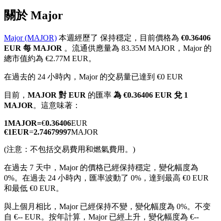
關於 Major
Major (MAJOR)
本週經歷了 保持穩定，目前價格為
€0.36406
EUR 每 MAJOR
。流通供應量為 83.35M MAJOR，Major 的
幣本位永續
總市值約為 €2.77M EUR。
以數字貨幣為保證金的永續合約
在過去的 24 小時內，Major 的交易量已達到 €0 EUR
目前，
MAJOR 對 EUR
的匯率
為 €0.36406 EUR 兌 1
MAJOR
。這意味著：
TradFi
1
MAJOR
=
€
0.36406
EUR
美股、外匯、貴金屬及大宗商品衍生性商品
€
1
EUR
=
2.74679997
MAJOR
(注意：不包括交易費用和燃氣費用。)
在過去 7 天中，Major 的價格已經保持穩定，變化幅度為
0%。
在過去 24 小時內，匯率波動了 0%，達到最高 €0 EUR
和最低 €0 EUR。
與上個月相比，Major 已經保持不變，變化幅度為 0%。不变
自 €-- EUR。
按年計算，Major 已經上升，變化幅度為 €--