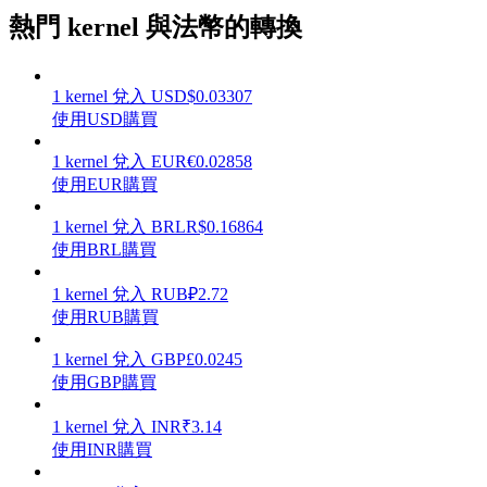
熱門 kernel 與法幣的轉換
1
kernel
兌入
USD
$
0.03307
理財
使用USD購買
1
kernel
兌入
EUR
€
0.02858
使用EUR購買
1
kernel
兌入
BRL
R$
0.16864
使用BRL購買
1
kernel
兌入
RUB
₽
2.72
使用RUB購買
增值寶
1
kernel
兌入
GBP
£
0.0245
使用GBP購買
使您的資產穩定增值
1
kernel
兌入
INR
₹
3.14
使用INR購買