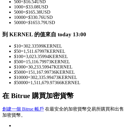
500
=
$
16.54
USD
1000
=
$
33.08
USD
5000
=
$
165.38
USD
10000
=
$
330.76
USD
成為跟單交易員
50000
=
$
1653.79
USD
坐享盈利分成和跟單分傭
到 KERNEL 的值來自 today 13:00
$
10
=
302.33599
KERNEL
$
50
=
1,511.67997
KERNEL
$
100
=
3,023.35994
KERNEL
$
500
=
15,116.79973
KERNEL
$
1000
=
30,233.59947
KERNEL
$
5000
=
151,167.99736
KERNEL
$
10000
=
302,335.99473
KERNEL
$
50000
=
1,511,679.97366
KERNEL
合約資訊
在 Bitrue 購買加密貨幣
包含交易情況等的大數據分析
創建一個 Bitrue 帳戶
在最安全的加密貨幣交易所購買和出售
加密貨幣。