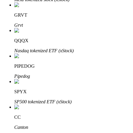
了解如何賺取穩定收入
GRVT
Bitrue
AI
Grvt
QQQX
Nasdaq tokenized ETF (xStock)
PIPEDOG
合夥人計劃
Pipedog
SPYX
SP500 tokenized ETF (xStock)
CC
Canton
Bitrue渠道合伙人