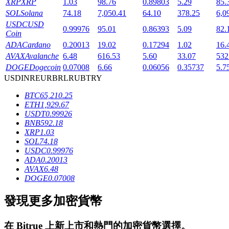
XRP
XRP
1.03
98.76
0.89803
5.29
85.
SOL
Solana
74.18
7,050.41
64.10
378.25
6,0
USDC
USD
0.99976
95.01
0.86393
5.09
82.
Coin
ADA
Cardano
0.20013
19.02
0.17294
1.02
16.
AVAX
Avalanche
6.48
616.53
5.60
33.07
532
DOGE
Dogecoin
0.07008
6.66
0.06056
0.35737
5.7
鎖倉BTR
USD
INR
EUR
BRL
RUB
TRY
BTC
65,210.25
輕鬆獲得多重福利
ETH
1,929.67
USDT
0.99926
BNB
592.18
XRP
1.03
SOL
74.18
USDC
0.99976
ADA
0.20013
AVAX
6.48
DOGE
0.07008
發現更多加密貨幣
借貸寶
借貸數字貨幣，及時且安全的服務
在
Bitrue
上新上市和熱門的加密貨幣選擇。