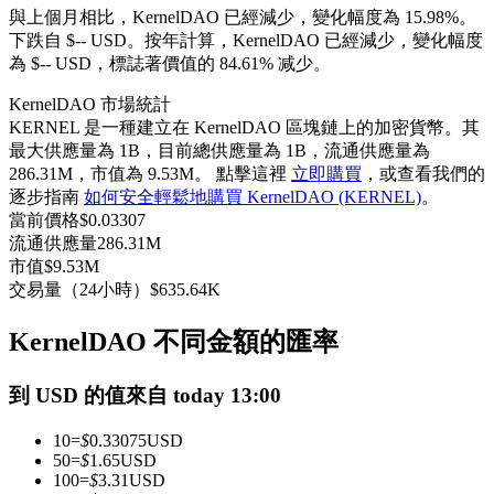
與上個月相比，KernelDAO 已經減少，變化幅度為 15.98%。
USDC永續
下跌自 $-- USD。
按年計算，KernelDAO 已經減少，變化幅度
為 $-- USD，標誌著價值的 84.61% 减少。
多種以USDC結算的永續合約
KernelDAO 市場統計
KERNEL 是一種建立在 KernelDAO 區塊鏈上的加密貨幣。其
最大供應量為 1B，目前總供應量為 1B，流通供應量為
286.31M，市值為 9.53M。 點擊這裡
立即購買
，或查看我們的
逐步指南
如何安全輕鬆地購買 KernelDAO (KERNEL)
。
當前價格
$
0.03307
流通供應量
286.31M
市值
$
9.53M
交易量（24小時）
$
635.64K
跟單
與頂尖交易專家同行
KernelDAO 不同金額的匯率
到 USD 的值來自 today 13:00
10
=
$
0.33075
USD
50
=
$
1.65
USD
100
=
$
3.31
USD