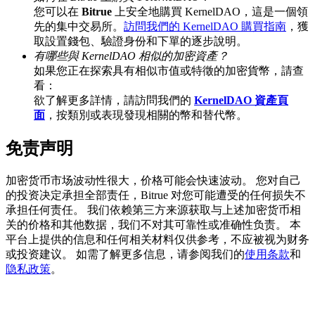
您可以在
Bitrue
上安全地購買 KernelDAO，這是一個領
先的集中交易所。
訪問我們的 KernelDAO 購買指南
，獲
取設置錢包、驗證身份和下單的逐步說明。
有哪些與 KernelDAO 相似的加密資產？
BTC 專享獎勵
如果您正在探索具有相似市值或特徵的加密貨幣，請查
充值並交易BTC瓜分 25,000 USDT 獎池！
看：
欲了解更多詳情，請訪問我們的
KernelDAO 資產頁
面
，按類別或表現發現相關的幣和替代幣。
免责声明
充值CASHCAT & 赢取
瓜分 500000 CASHCAT 獎池
加密货币市场波动性很大，价格可能会快速波动。 您对自己
的投资决定承担全部责任，Bitrue 对您可能遭受的任何损失不
承担任何责任。 我们依赖第三方来源获取与上述加密货币相
关的价格和其他数据，我们不对其可靠性或准确性负责。 本
BitMart 用戶遷移專享
平台上提供的信息和任何相关材料仅供参考，不应被视为财务
或投资建议。 如需了解更多信息，请参阅我们的
使用条款
和
註冊&交易贏 500,000 USDT
隐私政策
。