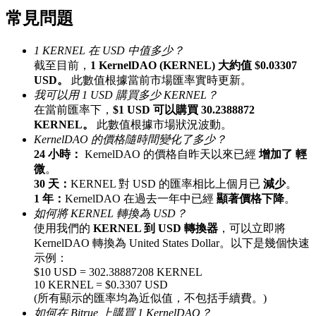
常見問題
最高達65%佣金！
1 KERNEL 在 USD 中值多少？
截至目前，
1 KernelDAO (KERNEL) 大約值 $0.03307
USD。
此數值根據當前市場匯率實時更新。
我可以用 1 USD 購買多少 KERNEL？
在當前匯率下，
$1 USD 可以購買 30.2388872
KERNEL。
此數值根據市場狀況波動。
KernelDAO 的價格隨時間變化了多少？
24 小時：
KernelDAO 的價格自昨天以來已經
增加了 輕
邀请好友
微
。
30 天：
KERNEL 對 USD 的匯率相比上個月已
減少
。
邀請朋友獲得現金獎勵
1 年：
KernelDAO 在過去一年中已經
顯著價格下降
。
如何將 KERNEL 轉換為 USD？
使用我們的
KERNEL 到 USD 轉換器
，可以立即將
KernelDAO 轉換為 United States Dollar。以下是幾個快速
示例：
$10 USD = 302.38887208 KERNEL
10 KERNEL = $0.3307 USD
(所有顯示的匯率均為近似值，不包括手續費。)
BTC 專享獎勵
如何在 Bitrue 上購買 1 KernelDAO？