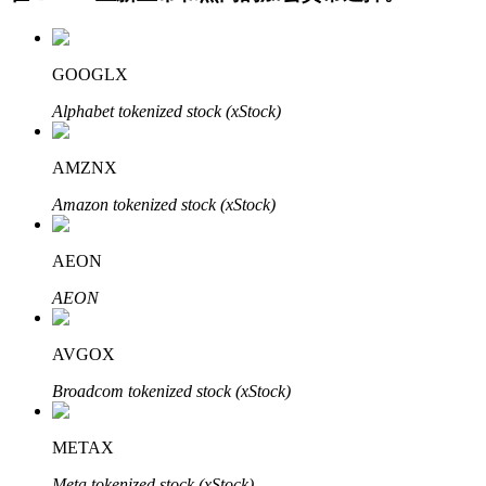
GOOGLX
Alphabet tokenized stock (xStock)
AMZNX
Amazon tokenized stock (xStock)
定投理财
享受活期理財及長期收益
AEON
AEON
AVGOX
Broadcom tokenized stock (xStock)
METAX
學習理財
Meta tokenized stock (xStock)