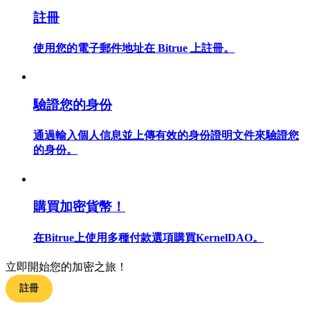
註冊
使用您的電子郵件地址在 Bitrue 上註冊。
合約指南
合約功能使用指南
驗證您的身份
通過輸入個人信息並上傳有效的身份證明文件來驗證您
的身份。
購買加密貨幣！
在Bitrue上使用多種付款選項購買KernelDAO。
交易策略
學習如何保持盈利
立即開始您的加密之旅！
註冊