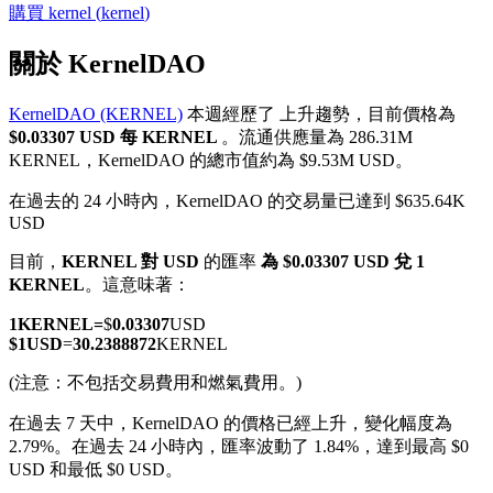
購買
kernel
(
kernel
)
關於 KernelDAO
KernelDAO (KERNEL)
本週經歷了 上升趨勢，目前價格為
幣本位永續
$0.03307 USD 每 KERNEL
。流通供應量為 286.31M
KERNEL，KernelDAO 的總市值約為 $9.53M USD。
以數字貨幣為保證金的永續合約
在過去的 24 小時內，KernelDAO 的交易量已達到 $635.64K
USD
TradFi
目前，
KERNEL 對 USD
的匯率
為 $0.03307 USD 兌 1
KERNEL
。這意味著：
美股、外匯、貴金屬及大宗商品衍生性商品
1
KERNEL
=
$
0.03307
USD
$
1
USD
=
30.2388872
KERNEL
(注意：不包括交易費用和燃氣費用。)
在過去 7 天中，KernelDAO 的價格已經上升，變化幅度為
2.79%。
在過去 24 小時內，匯率波動了 1.84%，達到最高 $0
USD 和最低 $0 USD。