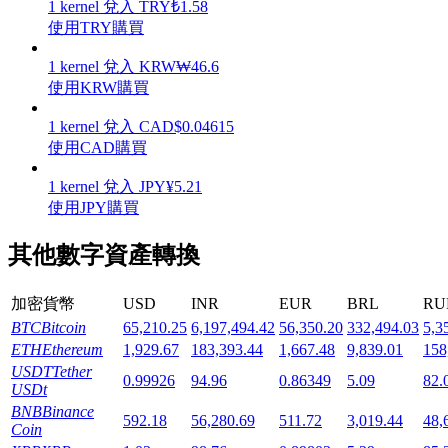
1
kernel
兌入
TRY
₺
1.58
使用TRY購買
1
kernel
兌入
KRW
₩
46.6
使用KRW購買
機槍池
1
kernel
兌入
CAD
$
0.04615
使用CAD購買
一鍵質押鎖定高收益
1
kernel
兌入
JPY
¥
5.21
使用JPY購買
其他數字資產轉換
加密貨幣
USD
INR
EUR
BRL
RU
BTC
Bitcoin
65,210.25
6,197,494.42
56,350.20
332,494.03
5,3
ETH
Ethereum
1,929.67
183,393.44
1,667.48
9,839.01
158
Launchpool
USDT
Tether
0.99926
94.96
0.86349
5.09
82.
USDt
活期質押獲得熱門資產
BNB
Binance
592.18
56,280.69
511.72
3,019.44
48,
Coin