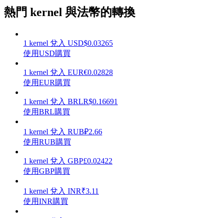
熱門 kernel 與法幣的轉換
1
kernel
兌入
USD
$
0.03265
理財
使用USD購買
1
kernel
兌入
EUR
€
0.02828
使用EUR購買
1
kernel
兌入
BRL
R$
0.16691
使用BRL購買
1
kernel
兌入
RUB
₽
2.66
使用RUB購買
增值寶
1
kernel
兌入
GBP
£
0.02422
使用GBP購買
使您的資產穩定增值
1
kernel
兌入
INR
₹
3.11
使用INR購買