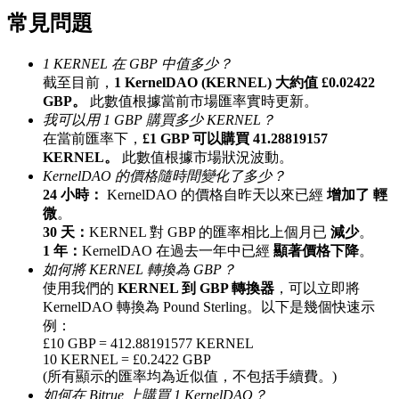
常見問題
最高達65%佣金！
1 KERNEL 在 GBP 中值多少？
截至目前，
1 KernelDAO (KERNEL) 大約值 £0.02422
GBP。
此數值根據當前市場匯率實時更新。
我可以用 1 GBP 購買多少 KERNEL？
在當前匯率下，
£1 GBP 可以購買 41.28819157
KERNEL。
此數值根據市場狀況波動。
KernelDAO 的價格隨時間變化了多少？
24 小時：
KernelDAO 的價格自昨天以來已經
增加了 輕
邀请好友
微
。
30 天：
KERNEL 對 GBP 的匯率相比上個月已
減少
。
邀請朋友獲得現金獎勵
1 年：
KernelDAO 在過去一年中已經
顯著價格下降
。
如何將 KERNEL 轉換為 GBP？
充值CASHCAT & 赢取
使用我們的
KERNEL 到 GBP 轉換器
，可以立即將
KernelDAO 轉換為 Pound Sterling。以下是幾個快速示
例：
£10 GBP = 412.88191577 KERNEL
10 KERNEL = £0.2422 GBP
(所有顯示的匯率均為近似值，不包括手續費。)
如何在 Bitrue 上購買 1 KernelDAO？