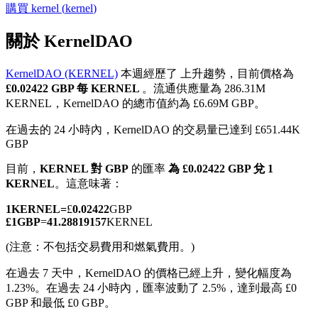
購買
kernel
(
kernel
)
關於 KernelDAO
KernelDAO (KERNEL)
本週經歷了 上升趨勢，目前價格為
幣本位永續
£0.02422 GBP 每 KERNEL
。流通供應量為 286.31M
KERNEL，KernelDAO 的總市值約為 £6.69M GBP。
以數字貨幣為保證金的永續合約
在過去的 24 小時內，KernelDAO 的交易量已達到 £651.44K
GBP
TradFi
目前，
KERNEL 對 GBP
的匯率
為 £0.02422 GBP 兌 1
KERNEL
。這意味著：
美股、外匯、貴金屬及大宗商品衍生性商品
1
KERNEL
=
£
0.02422
GBP
£
1
GBP
=
41.28819157
KERNEL
(注意：不包括交易費用和燃氣費用。)
在過去 7 天中，KernelDAO 的價格已經上升，變化幅度為
1.23%。
在過去 24 小時內，匯率波動了 2.5%，達到最高 £0
GBP 和最低 £0 GBP。