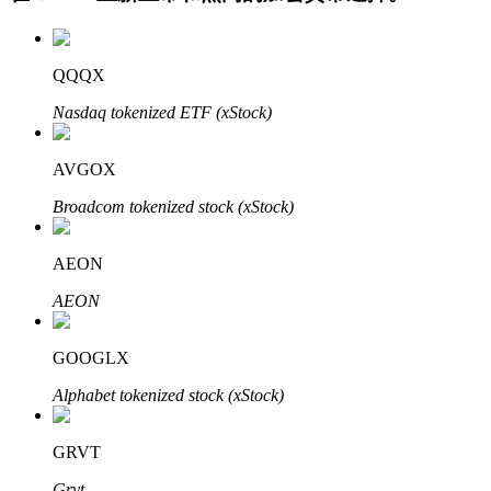
QQQX
Nasdaq tokenized ETF (xStock)
AVGOX
Broadcom tokenized stock (xStock)
定投理财
享受活期理財及長期收益
AEON
AEON
GOOGLX
Alphabet tokenized stock (xStock)
GRVT
學習理財
Grvt