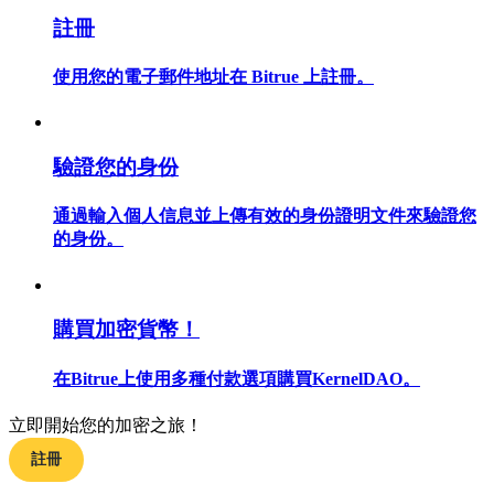
註冊
使用您的電子郵件地址在 Bitrue 上註冊。
合約指南
合約功能使用指南
驗證您的身份
通過輸入個人信息並上傳有效的身份證明文件來驗證您
的身份。
購買加密貨幣！
在Bitrue上使用多種付款選項購買KernelDAO。
交易策略
學習如何保持盈利
立即開始您的加密之旅！
註冊