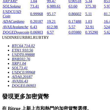
XRP
XRP
1.04
99.47
0.90518
5.34
85.
SOL
Solana
73.41
6,989.61
63.60
375.30
5,9
USDC
USD
0.99968
95.17
0.86602
5.11
81.
Coin
ADA
Cardano
0.20187
19.21
0.17488
1.03
16.
AVAX
Avalanche
6.43
612.98
5.57
32.91
524
DOGE
Dogecoin
0.06903
6.57
0.05980
0.35290
5.6
鎖倉BTR
USD
INR
EUR
BRL
RUB
TRY
BTC
64,714.02
輕鬆獲得多重福利
ETH
1,910.56
USDT
0.99888
BNB
592.76
XRP
1.04
SOL
73.41
USDC
0.99968
ADA
0.20187
AVAX
6.43
DOGE
0.06903
發現更多加密貨幣
借貸寶
借貸數字貨幣，及時且安全的服務
在
Bitrue
上新上市和熱門的加密貨幣選擇。