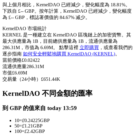
與上個月相比，KernelDAO 已經減少，變化幅度為 18.81%。
USDC永續
下跌自 £-- GBP。
按年計算，KernelDAO 已經減少，變化幅度
為 £-- GBP，標誌著價值的 84.67% 减少。
多種以USDC結算的永續合約
KernelDAO 市場統計
KERNEL 是一種建立在 KernelDAO 區塊鏈上的加密貨幣。其
最大供應量為 1B，目前總供應量為 1B，流通供應量為
286.31M，市值為 6.69M。 點擊這裡
立即購買
，或查看我們的
逐步指南
如何安全輕鬆地購買 KernelDAO (KERNEL)
。
當前價格
£
0.02422
流通供應量
286.31M
市值
£
6.69M
交易量（24小時）
£
651.44K
跟單
與頂尖交易專家同行
KernelDAO 不同金額的匯率
到 GBP 的值來自 today 13:59
10
=
£
0.24225
GBP
50
=
£
1.21
GBP
100
=
£
2.42
GBP