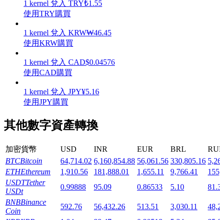
1
kernel
兌入
TRY
₺
1.55
使用TRY購買
1
kernel
兌入
KRW
₩
46.45
使用KRW購買
機槍池
1
kernel
兌入
CAD
$
0.04576
使用CAD購買
一鍵質押鎖定高收益
1
kernel
兌入
JPY
¥
5.16
使用JPY購買
其他數字資產轉換
加密貨幣
USD
INR
EUR
BRL
RU
BTC
Bitcoin
64,714.02
6,160,854.88
56,061.56
330,805.16
5,2
ETH
Ethereum
1,910.56
181,888.01
1,655.11
9,766.41
155
Launchpool
USDT
Tether
0.99888
95.09
0.86533
5.10
81.
USDt
活期質押獲得熱門資產
BNB
Binance
592.76
56,432.26
513.51
3,030.11
48,
Coin