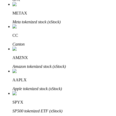
了解如何賺取穩定收入
METAX
Bitrue
AI
Meta tokenized stock (xStock)
CC
Canton
AMZNX
合夥人計劃
Amazon tokenized stock (xStock)
AAPLX
Apple tokenized stock (xStock)
SPYX
SP500 tokenized ETF (xStock)
Bitrue渠道合伙人