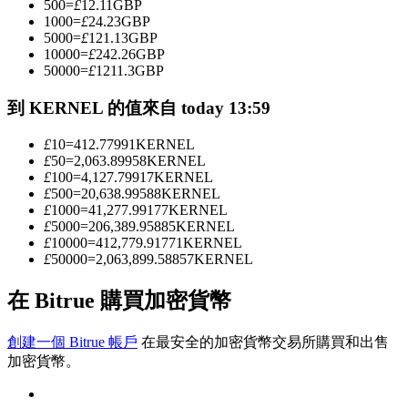
500
=
£
12.11
GBP
1000
=
£
24.23
GBP
5000
=
£
121.13
GBP
10000
=
£
242.26
GBP
成為跟單交易員
50000
=
£
1211.3
GBP
坐享盈利分成和跟單分傭
到 KERNEL 的值來自 today 13:59
£
10
=
412.77991
KERNEL
£
50
=
2,063.89958
KERNEL
£
100
=
4,127.79917
KERNEL
£
500
=
20,638.99588
KERNEL
£
1000
=
41,277.99177
KERNEL
£
5000
=
206,389.95885
KERNEL
£
10000
=
412,779.91771
KERNEL
£
50000
=
2,063,899.58857
KERNEL
合約資訊
在 Bitrue 購買加密貨幣
包含交易情況等的大數據分析
創建一個 Bitrue 帳戶
在最安全的加密貨幣交易所購買和出售
加密貨幣。