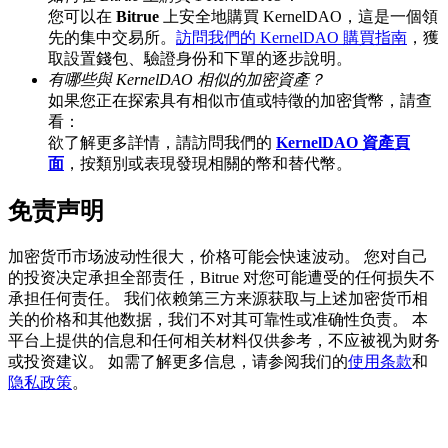
您可以在
Bitrue
上安全地購買 KernelDAO，這是一個領
先的集中交易所。
訪問我們的 KernelDAO 購買指南
，獲
取設置錢包、驗證身份和下單的逐步說明。
有哪些與 KernelDAO 相似的加密資產？
如果您正在探索具有相似市值或特徵的加密貨幣，請查
充值CASHCAT & 赢取
看：
瓜分 500000 CASHCAT 獎池
欲了解更多詳情，請訪問我們的
KernelDAO 資產頁
面
，按類別或表現發現相關的幣和替代幣。
免责声明
BitMart 用戶遷移專享
加密货币市场波动性很大，价格可能会快速波动。 您对自己
註冊&交易贏 500,000 USDT
的投资决定承担全部责任，Bitrue 对您可能遭受的任何损失不
承担任何责任。 我们依赖第三方来源获取与上述加密货币相
关的价格和其他数据，我们不对其可靠性或准确性负责。 本
平台上提供的信息和任何相关材料仅供参考，不应被视为财务
貴金屬財富季 · 交易巔峰賽
或投资建议。 如需了解更多信息，请参阅我们的
使用条款
和
隐私政策
。
抽獎衝榜 · 贏33,333 USDT