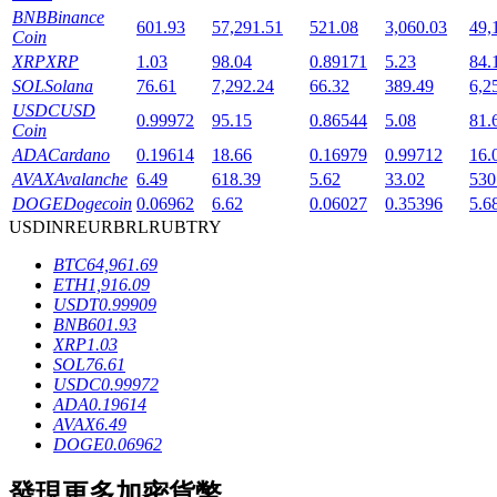
BNB
Binance
601.93
57,291.51
521.08
3,060.03
49,
Coin
XRP
XRP
1.03
98.04
0.89171
5.23
84.
SOL
Solana
76.61
7,292.24
66.32
389.49
6,2
USDC
USD
0.99972
95.15
0.86544
5.08
81.
Coin
ADA
Cardano
0.19614
18.66
0.16979
0.99712
16.
鎖倉BTR
AVAX
Avalanche
6.49
618.39
5.62
33.02
530
DOGE
Dogecoin
0.06962
6.62
0.06027
0.35396
5.6
輕鬆獲得多重福利
USD
INR
EUR
BRL
RUB
TRY
BTC
64,961.69
ETH
1,916.09
USDT
0.99909
BNB
601.93
XRP
1.03
SOL
76.61
USDC
0.99972
ADA
0.19614
AVAX
6.49
借貸寶
DOGE
0.06962
借貸數字貨幣，及時且安全的服務
發現更多加密貨幣