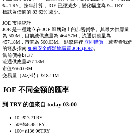
₺-- TRY。
按年計算，JOE 已經減少，變化幅度為 ₺-- TRY，
USDC永續
標誌著價值的 83.62% 减少。
多種以USDC結算的永續合約
JOE 市場統計
JOE 是一種建立在 JOE 區塊鏈上的加密貨幣。其最大供應量
為 500M，目前總供應量為 464.57M，流通供應量為
457.18M，市值為 560.03M。 點擊這裡
立即購買
，或查看我們
的逐步指南
如何安全輕鬆地購買 JOE (JOE)
。
當前價格
₺
1.37
流通供應量
457.18M
市值
₺
560.03M
交易量（24小時）
₺
18.11M
跟單
JOE 不同金額的匯率
與頂尖交易專家同行
到 TRY 的值來自 today 03:00
10
=
₺
13.7
TRY
50
=
₺
68.48
TRY
100
=
₺
136.96
TRY