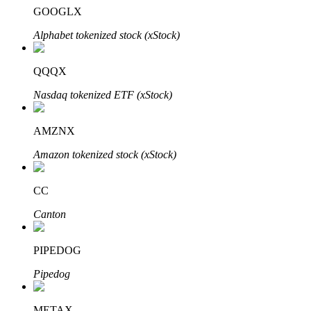
GOOGLX
了解如何賺取穩定收入
Alphabet tokenized stock (xStock)
Bitrue
AI
QQQX
Nasdaq tokenized ETF (xStock)
AMZNX
Amazon tokenized stock (xStock)
合夥人計劃
CC
Canton
PIPEDOG
Pipedog
Bitrue渠道合伙人
METAX