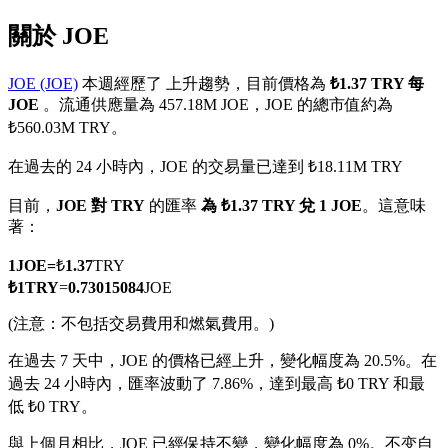
關於 JOE
JOE (JOE)
本週經歷了 上升趨勢，目前價格為
₺1.37 TRY 每
JOE
。流通供應量為 457.18M JOE，JOE 的總市值約為
幣本位永續
₺560.03M TRY。
以數字貨幣為保證金的永續合約
在過去的 24 小時內，JOE 的交易量已達到 ₺18.11M TRY
目前，
JOE 對 TRY
的匯率
為 ₺1.37 TRY 兌 1 JOE
。這意味
著：
TradFi
美股、外匯、貴金屬及大宗商品衍生性商品
1
JOE
=
₺
1.37
TRY
₺
1
TRY
=
0.73015084
JOE
(注意：不包括交易費用和燃氣費用。)
在過去 7 天中，JOE 的價格已經上升，變化幅度為 20.5%。
在
過去 24 小時內，匯率波動了 7.86%，達到最高 ₺0 TRY 和最
低 ₺0 TRY。
與上個月相比，JOE 已經保持不變，變化幅度為 0%。不变自