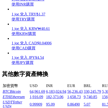
使用INR購買
1
joe
兌入
TRY
₺
1.37
使用TRY購買
機槍池
1
joe
兌入
KRW
₩
40.61
使用KRW購買
一鍵質押鎖定高收益
1
joe
兌入
CAD
$
0.04006
使用CAD購買
1
joe
兌入
JPY
¥
4.54
使用JPY購買
其他數字資產轉換
加密貨幣
USD
INR
EUR
BRL
RU
Launchpool
BTC
Bitcoin
64,961.69
6,183,024.94
56,236.43
330,245.79
5,3
活期質押獲得熱門資產
ETH
Ethereum
1,916.09
182,373.06
1,658.73
9,740.85
156
USDT
Tether
0.99909
95.09
0.86490
5.07
81.
USDt