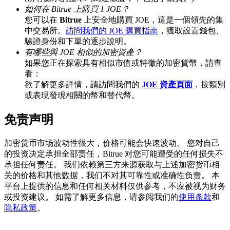
如何在 Bitrue 上購買 1 JOE？
您可以在
Bitrue
上安全地購買 JOE，這是一個領先的集
中交易所。
訪問我們的 JOE 購買指南
，獲取設置錢包、
驗證身份和下單的逐步說明。
BTC 專享獎勵
有哪些與 JOE 相似的加密資產？
充值並交易BTC瓜分 25,000 USDT 獎池！
如果您正在探索具有相似市值或特徵的加密貨幣，請查
看：
欲了解更多詳情，請訪問我們的
JOE 資產頁面
，按類別
或表現發現相關的幣和替代幣。
充值CASHCAT & 赢取
免责声明
瓜分 500000 CASHCAT 獎池
加密货币市场波动性很大，价格可能会快速波动。 您对自己
的投资决定承担全部责任，Bitrue 对您可能遭受的任何损失不
承担任何责任。 我们依赖第三方来源获取与上述加密货币相
BitMart 用戶遷移專享
关的价格和其他数据，我们不对其可靠性或准确性负责。 本
平台上提供的信息和任何相关材料仅供参考，不应被视为财务
註冊&交易贏 500,000 USDT
或投资建议。 如需了解更多信息，请参阅我们的
使用条款
和
隐私政策
。