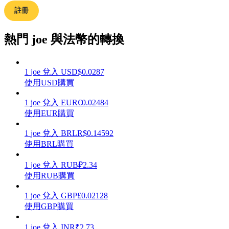
註冊
熱門 joe 與法幣的轉換
理財
1
joe
兌入
USD
$
0.0287
使用USD購買
1
joe
兌入
EUR
€
0.02484
使用EUR購買
1
joe
兌入
BRL
R$
0.14592
使用BRL購買
增值寶
1
joe
兌入
RUB
₽
2.34
使用RUB購買
使您的資產穩定增值
1
joe
兌入
GBP
£
0.02128
使用GBP購買
1
joe
兌入
INR
₹
2.73