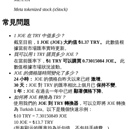
最高達65%佣金！
Meta tokenized stock (xStock)
常見問題
1 JOE 在 TRY 中值多少？
截至目前，
1 JOE (JOE) 大約值 ₺1.37 TRY。
此數值根
據當前市場匯率實時更新。
我可以用 1 TRY 購買多少 JOE？
在當前匯率下，
₺1 TRY 可以購買 0.73015084 JOE。
此
數值根據市場狀況波動。
邀请好友
JOE 的價格隨時間變化了多少？
邀請朋友獲得現金獎勵
24 小時：
JOE 的價格自昨天以來已經
激增
。
30 天：
JOE 對 TRY 的匯率相比上個月已
保持不變
。
1 年：
JOE 在過去一年中已經
顯著價格下降
。
如何將 JOE 轉換為 TRY？
使用我們的
JOE 到 TRY 轉換器
，可以立即將 JOE 轉換
為 Turkish Lira。以下是幾個快速示例：
₺10 TRY = 7.30150849 JOE
10 JOE = ₺13.7 TRY
BTC 專享獎勵
(所有顯示的匯率均為近似值，不包括手續費。)