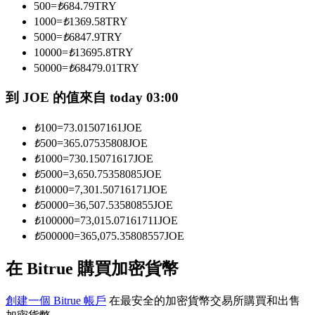
500
=
₺
684.79
TRY
1000
=
₺
1369.58
TRY
5000
=
₺
6847.9
TRY
成為跟單交易員
10000
=
₺
13695.8
TRY
50000
=
₺
68479.01
TRY
坐享盈利分成和跟單分傭
到 JOE 的值來自 today 03:00
₺
100
=
73.01507161
JOE
₺
500
=
365.07535808
JOE
₺
1000
=
730.15071617
JOE
₺
5000
=
3,650.75358085
JOE
₺
10000
=
7,301.50716171
JOE
₺
50000
=
36,507.53580855
JOE
合約資訊
₺
100000
=
73,015.07161711
JOE
₺
500000
=
365,075.35808557
JOE
包含交易情況等的大數據分析
在 Bitrue 購買加密貨幣
創建一個 Bitrue 帳戶
在最安全的加密貨幣交易所購買和出售