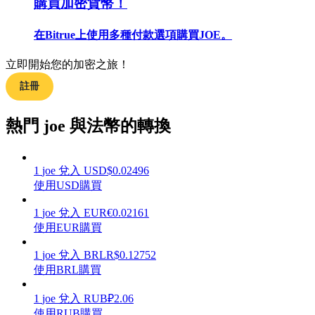
購買加密貨幣！
在Bitrue上使用多種付款選項購買JOE。
立即開始您的加密之旅！
合約指南
註冊
合約功能使用指南
熱門 joe 與法幣的轉換
1
joe
兌入
USD
$
0.02496
使用USD購買
1
joe
兌入
EUR
€
0.02161
使用EUR購買
交易策略
1
joe
兌入
BRL
R$
0.12752
使用BRL購買
學習如何保持盈利
1
joe
兌入
RUB
₽
2.06
使用RUB購買