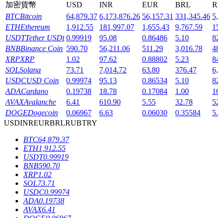
加密貨幣
USD
INR
EUR
BRL
R
BTC
Bitcoin
64,879.37
6,173,876.26
56,157.31
331,345.46
5
ETH
Ethereum
1,912.55
181,997.07
1,655.43
9,767.59
1
USDT
Tether USDt
0.99919
95.08
0.86486
5.10
8
BNB
Binance Coin
590.70
56,211.06
511.29
3,016.78
4
機槍池
XRP
XRP
1.02
97.62
0.88802
5.23
8
SOL
Solana
73.71
7,014.72
63.80
376.47
6
一鍵質押鎖定高收益
USDC
USD Coin
0.99974
95.13
0.86534
5.10
8
ADA
Cardano
0.19738
18.78
0.17084
1.00
1
AVAX
Avalanche
6.41
610.90
5.55
32.78
5
DOGE
Dogecoin
0.06967
6.63
0.06030
0.35584
5
USD
INR
EUR
BRL
RUB
TRY
BTC
64,879.37
ETH
1,912.55
USDT
0.99919
BNB
590.70
Launchpool
XRP
1.02
SOL
73.71
活期質押獲得熱門資產
USDC
0.99974
ADA
0.19738
AVAX
6.41