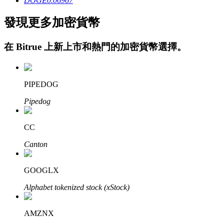
DOGE
0.06967
發現更多加密貨幣
在
Bitrue
上新上市和熱門的加密貨幣選擇。
鎖倉BTR
PIPEDOG
輕鬆獲得多重福利
Pipedog
CC
Canton
GOOGLX
Alphabet tokenized stock (xStock)
借貸寶
AMZNX
借貸數字貨幣，及時且安全的服務