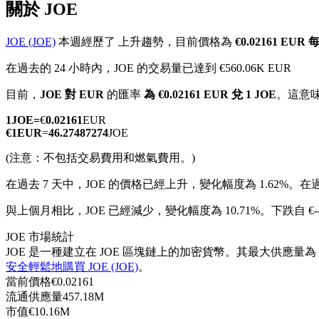
關於 JOE
JOE (JOE)
本週經歷了 上升趨勢，目前價格為
€0.02161 EUR 
在過去的 24 小時內，JOE 的交易量已達到 €560.06K EUR
幣本位永續
目前，
JOE 對 EUR
的匯率
為 €0.02161 EUR 兌 1 JOE
。這意
以數字貨幣為保證金的永續合約
1
JOE
=
€
0.02161
EUR
€
1
EUR
=
46.27487274
JOE
(注意：不包括交易費用和燃氣費用。)
TradFi
在過去 7 天中，JOE 的價格已經上升，變化幅度為 1.62%。
在過
美股、外匯、貴金屬及大宗商品衍生性商品
與上個月相比，JOE 已經減少，變化幅度為 10.71%。下跌自 €--
JOE 市場統計
JOE 是一種建立在 JOE 區塊鏈上的加密貨幣。其最大供應量為 50
安全輕鬆地購買 JOE (JOE)
。
當前價格
€
0.02161
流通供應量
457.18M
市值
€
10.16M