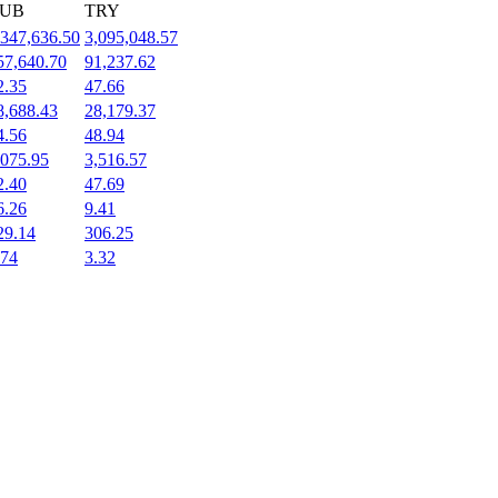
UB
TRY
,347,636.50
3,095,048.57
57,640.70
91,237.62
2.35
47.66
8,688.43
28,179.37
4.56
48.94
,075.95
3,516.57
2.40
47.69
6.26
9.41
29.14
306.25
.74
3.32