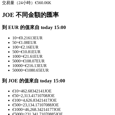
交易量（24小時）
€
560.06K
USDC永續
JOE 不同金額的匯率
多種以USDC結算的永續合約
到 EUR 的值來自 today 15:00
10
=
€
0.21613
EUR
50
=
€
1.08
EUR
100
=
€
2.16
EUR
500
=
€
10.81
EUR
1000
=
€
21.61
EUR
5000
=
€
108.07
EUR
10000
=
€
216.13
EUR
跟單
50000
=
€
1080.65
EUR
與頂尖交易專家同行
到 JOE 的值來自 today 15:00
€
10
=
462.68342141
JOE
€
50
=
2,313.41710708
JOE
€
100
=
4,626.83421417
JOE
€
500
=
23,134.17107088
JOE
€
1000
=
46,268.34214177
JOE
€
5000
=
231,341.71070885
JOE