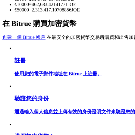
€
10000
=
462,683.42141771
JOE
€
50000
=
2,313,417.10708856
JOE
成為跟單交易員
在 Bitrue 購買加密貨幣
坐享盈利分成和跟單分傭
創建一個 Bitrue 帳戶
在最安全的加密貨幣交易所購買和出售加
註冊
使用您的電子郵件地址在 Bitrue 上註冊。
合約資訊
驗證您的身份
包含交易情況等的大數據分析
通過輸入個人信息並上傳有效的身份證明文件來驗證您的