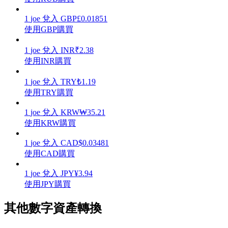
1
joe
兌入
GBP
£
0.01851
使用GBP購買
1
joe
兌入
INR
₹
2.38
理財
使用INR購買
1
joe
兌入
TRY
₺
1.19
使用TRY購買
1
joe
兌入
KRW
₩
35.21
使用KRW購買
1
joe
兌入
CAD
$
0.03481
使用CAD購買
增值寶
1
joe
兌入
JPY
¥
3.94
使您的資產穩定增值
使用JPY購買
其他數字資產轉換