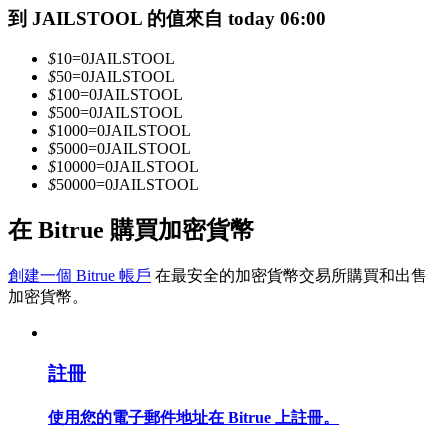
到 JAILSTOOL 的值來自 today 06:00
$
10
=
0
JAILSTOOL
成為跟單交易員
$
50
=
0
JAILSTOOL
$
100
=
0
JAILSTOOL
坐享盈利分成和跟單分傭
$
500
=
0
JAILSTOOL
$
1000
=
0
JAILSTOOL
$
5000
=
0
JAILSTOOL
$
10000
=
0
JAILSTOOL
$
50000
=
0
JAILSTOOL
在 Bitrue 購買加密貨幣
創建一個 Bitrue 帳戶
在最安全的加密貨幣交易所購買和出售
加密貨幣。
合約資訊
包含交易情況等的大數據分析
註冊
使用您的電子郵件地址在 Bitrue 上註冊。