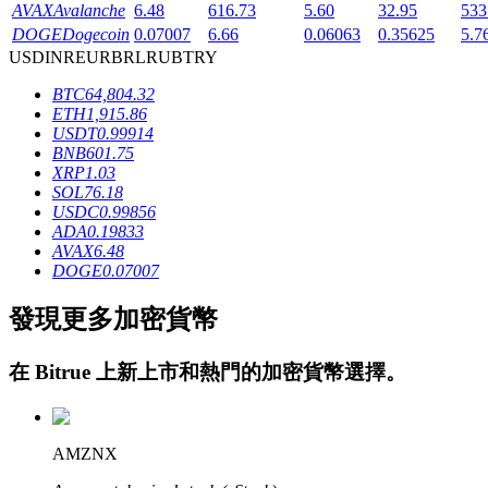
AVAX
Avalanche
6.48
616.73
5.60
32.95
533
DOGE
Dogecoin
0.07007
6.66
0.06063
0.35625
5.7
USD
INR
EUR
BRL
RUB
TRY
BTC
64,804.32
ETH
1,915.86
USDT
0.99914
BNB
601.75
鎖倉BTR
XRP
1.03
SOL
76.18
輕鬆獲得多重福利
USDC
0.99856
ADA
0.19833
AVAX
6.48
DOGE
0.07007
發現更多加密貨幣
在
Bitrue
上新上市和熱門的加密貨幣選擇。
借貸寶
AMZNX
借貸數字貨幣，及時且安全的服務