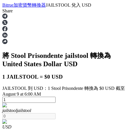
Bitrue
加密貨幣轉換器
JAILSTOOL
兌入
USD
Share
合約
將 Stool Prisondente
jailstool
轉換為
United States Dollar
USD
1 JAILSTOOL = $0 USD
JAILSTOOL 到 USD：1 Stool Prisondente 轉換為 $0 USD 截至
USDT永續
August 9 at 6:00 AM
多種以USDT結算的永續合約
jailstool
jailstool
USD