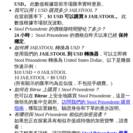
USD。
此數值根據當前市場匯率實時更新。
最高達65%佣金！
我可以用 1 USD 購買多少 JAILSTOOL？
在當前匯率下，
$1 USD 可以購買 0 JAILSTOOL。
此
數值根據市場狀況波動。
Stool Prisondente 的價格隨時間變化了多少？
24 小時：
Stool Prisondente 的價格自昨天以來已經
保持
穩定
。
如何將 JAILSTOOL 轉換為 USD？
使用我們的
JAILSTOOL 到 USD 轉換器
，可以立即將
Stool Prisondente 轉換為 United States Dollar。以下是幾個
快速示例：
邀请好友
$10 USD = 0 JAILSTOOL
10 JAILSTOOL = $0 USD
邀請朋友獲得現金獎勵
(所有顯示的匯率均為近似值，不包括手續費。)
如何在 Bitrue 上購買 1 Stool Prisondente？
您可以在
Bitrue
上安全地購買 Stool Prisondente，這是一
個領先的集中交易所。
訪問我們的 Stool Prisondente 購買
指南
，獲取設置錢包、驗證身份和下單的逐步說明。
有哪些與 Stool Prisondente 相似的加密資產？
如果您正在探索具有相似市值或特徵的加密貨幣，請查
看：
BTC 專享獎勵