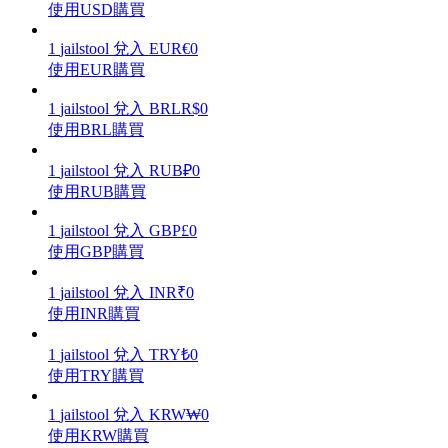
使用USD購買
1
jailstool
兌入
EUR
€
0
使用EUR購買
理財
1
jailstool
兌入
BRL
R$
0
使用BRL購買
1
jailstool
兌入
RUB
₽
0
使用RUB購買
1
jailstool
兌入
GBP
£
0
使用GBP購買
1
jailstool
兌入
INR
₹
0
使用INR購買
增值寶
1
jailstool
兌入
TRY
₺
0
使您的資產穩定增值
使用TRY購買
1
jailstool
兌入
KRW
₩
0
使用KRW購買