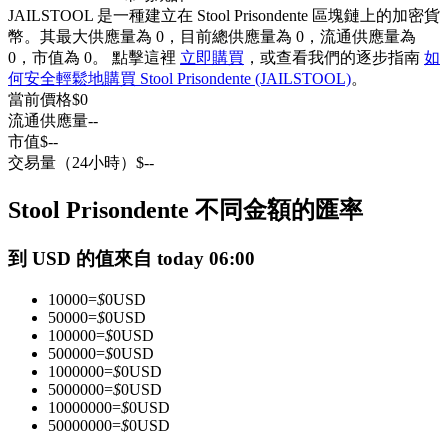
JAILSTOOL 是一種建立在 Stool Prisondente 區塊鏈上的加密貨
USDC永續
幣。其最大供應量為 0，目前總供應量為 0，流通供應量為
0，市值為 0。 點擊這裡
立即購買
，或查看我們的逐步指南
如
多種以USDC結算的永續合約
何安全輕鬆地購買 Stool Prisondente (JAILSTOOL)
。
當前價格
$
0
流通供應量
--
市值
$
--
交易量（24小時）
$
--
Stool Prisondente 不同金額的匯率
到 USD 的值來自 today 06:00
跟單
10000
=
$
0
USD
與頂尖交易專家同行
50000
=
$
0
USD
100000
=
$
0
USD
500000
=
$
0
USD
1000000
=
$
0
USD
5000000
=
$
0
USD
10000000
=
$
0
USD
50000000
=
$
0
USD