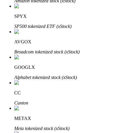
Amazon tokenized stock (xStock)
SPYX
SP500 tokenized ETF (xStock)
AVGOX
Broadcom tokenized stock (xStock)
定投理财
GOOGLX
享受活期理財及長期收益
Alphabet tokenized stock (xStock)
CC
Canton
METAX
Meta tokenized stock (xStock)
學習理財