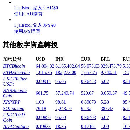
1
jailstool
兌入
CAD
$
0
使用CAD購買
1
jailstool
兌入
JPY
¥
0
使用JPY購買
機槍池
其他數字資產轉換
一鍵質押鎖定高收益
加密貨幣
USD
INR
EUR
BRL
RU
BTC
Bitcoin
64,804.32
6,165,402.84
56,073.63
329,473.79
5,3
ETH
Ethereum
1,915.86
182,273.00
1,657.75
9,740.51
157
USDT
Tether
0.99914
95.05
0.86453
5.07
82.
USDt
BNB
Binance
601.75
57,249.74
520.67
3,059.37
49,
Coin
XRP
XRP
1.03
98.81
0.89873
5.28
85.
Launchpool
SOL
Solana
76.18
7,248.10
65.92
387.33
6,2
活期質押獲得熱門資產
USDC
USD
0.99856
95.00
0.86403
5.07
82.
Coin
ADA
Cardano
0.19833
18.86
0.17161
1.00
16.