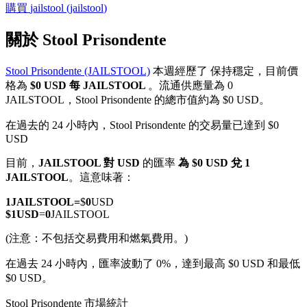
購買
jailstool
(
jailstool
)
關於 Stool Prisondente
Stool Prisondente (JAILSTOOL)
本週經歷了 保持穩定，目前價
幣本位永續
格為
$0 USD 每 JAILSTOOL
。流通供應量為 0
JAILSTOOL，Stool Prisondente 的總市值約為 $0 USD。
以數字貨幣為保證金的永續合約
在過去的 24 小時內，Stool Prisondente 的交易量已達到 $0
USD
TradFi
目前，
JAILSTOOL 對 USD
的匯率
為 $0 USD 兌 1
JAILSTOOL
。這意味著：
美股、外匯、貴金屬及大宗商品衍生性商品
1
JAILSTOOL
=
$
0
USD
$
1
USD
=
0
JAILSTOOL
(注意：不包括交易費用和燃氣費用。)
在過去 24 小時內，匯率波動了 0%，達到最高 $0 USD 和最低
$0 USD。
Stool Prisondente 市場統計