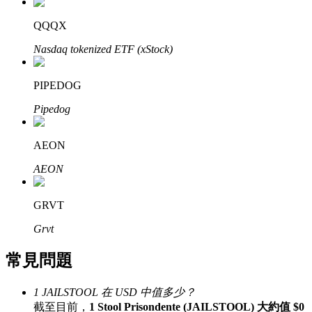
了解如何賺取穩定收入
QQQX
Bitrue
AI
Nasdaq tokenized ETF (xStock)
PIPEDOG
Pipedog
AEON
合夥人計劃
AEON
GRVT
Grvt
常見問題
1 JAILSTOOL 在 USD 中值多少？
Bitrue渠道合伙人
截至目前，
1 Stool Prisondente (JAILSTOOL) 大約值 $0