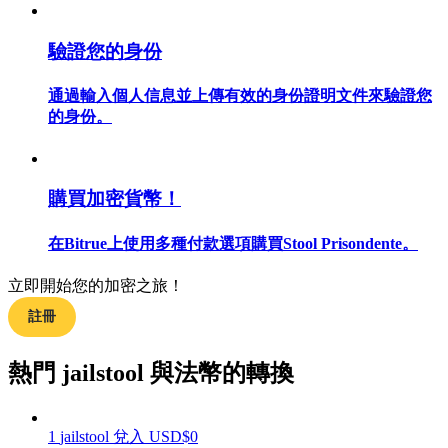
驗證您的身份
通過輸入個人信息並上傳有效的身份證明文件來驗證您
合約指南
的身份。
合約功能使用指南
購買加密貨幣！
在Bitrue上使用多種付款選項購買Stool Prisondente。
立即開始您的加密之旅！
註冊
交易策略
熱門 jailstool 與法幣的轉換
學習如何保持盈利
1
jailstool
兌入
USD
$
0