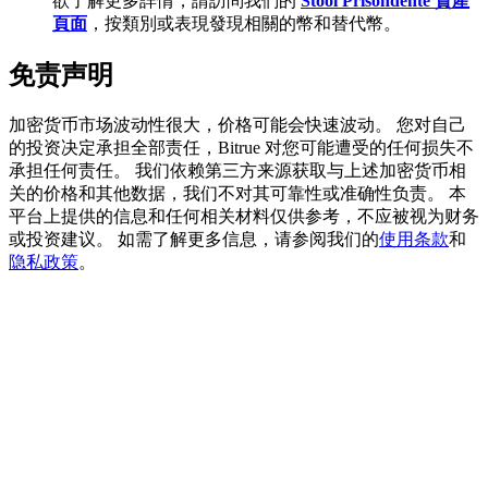
欲了解更多詳情，請訪問我們的
Stool Prisondente 資產
頁面
，按類別或表現發現相關的幣和替代幣。
免责声明
BTC 專享獎勵
加密货币市场波动性很大，价格可能会快速波动。 您对自己
充值並交易BTC瓜分 25,000 USDT 獎池！
的投资决定承担全部责任，Bitrue 对您可能遭受的任何损失不
承担任何责任。 我们依赖第三方来源获取与上述加密货币相
关的价格和其他数据，我们不对其可靠性或准确性负责。 本
平台上提供的信息和任何相关材料仅供参考，不应被视为财务
充值CASHCAT & 赢取
或投资建议。 如需了解更多信息，请参阅我们的
使用条款
和
隐私政策
。
瓜分 500000 CASHCAT 獎池
BitMart 用戶遷移專享
註冊&交易贏 500,000 USDT