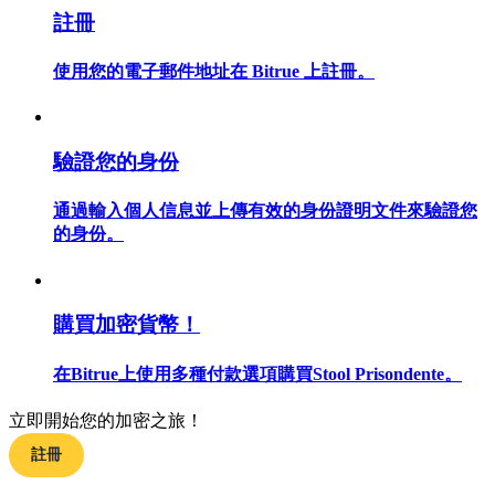
註冊
使用您的電子郵件地址在 Bitrue 上註冊。
合約指南
合約功能使用指南
驗證您的身份
通過輸入個人信息並上傳有效的身份證明文件來驗證您
的身份。
購買加密貨幣！
在Bitrue上使用多種付款選項購買Stool Prisondente。
交易策略
立即開始您的加密之旅！
學習如何保持盈利
註冊