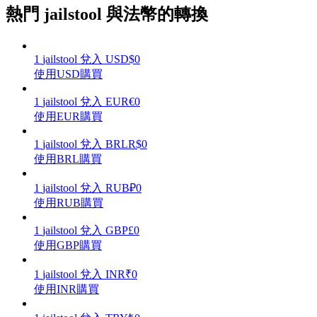
熱門 jailstool 與法幣的轉換
1
jailstool
兌入
USD
$
0
使用USD購買
理財
1
jailstool
兌入
EUR
€
0
使用EUR購買
1
jailstool
兌入
BRL
R$
0
使用BRL購買
1
jailstool
兌入
RUB
₽
0
使用RUB購買
增值寶
1
jailstool
兌入
GBP
£
0
使用GBP購買
使您的資產穩定增值
1
jailstool
兌入
INR
₹
0
使用INR購買