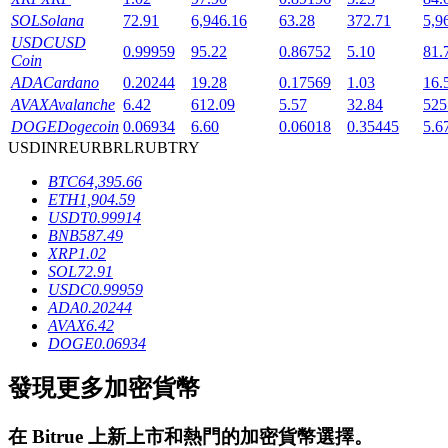
SOL
Solana
72.91
6,946.16
63.28
372.71
5,9
USDC
USD
0.99959
95.22
0.86752
5.10
81.
Coin
ADA
Cardano
0.20244
19.28
0.17569
1.03
16.
AVAX
Avalanche
6.42
612.09
5.57
32.84
525
DOGE
Dogecoin
0.06934
6.60
0.06018
0.35445
5.6
USD
INR
EUR
BRL
RUB
TRY
鎖倉BTR
BTC
64,395.66
輕鬆獲得多重福利
ETH
1,904.59
USDT
0.99914
BNB
587.49
XRP
1.02
SOL
72.91
USDC
0.99959
ADA
0.20244
AVAX
6.42
DOGE
0.06934
發現更多加密貨幣
借貸寶
借貸數字貨幣，及時且安全的服務
在
Bitrue
上新上市和熱門的加密貨幣選擇。