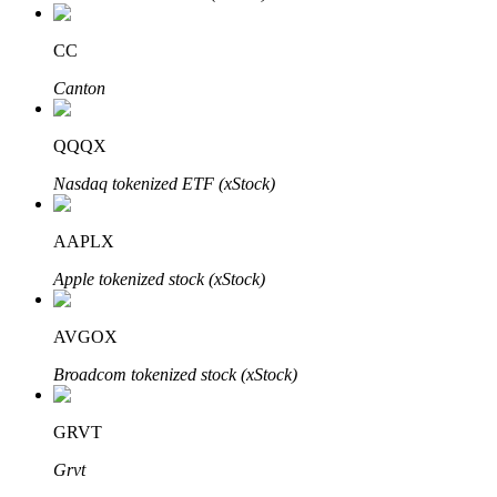
了解如何賺取穩定收入
CC
Bitrue
AI
Canton
QQQX
Nasdaq tokenized ETF (xStock)
AAPLX
合夥人計劃
Apple tokenized stock (xStock)
AVGOX
Broadcom tokenized stock (xStock)
GRVT
Grvt
Bitrue渠道合伙人