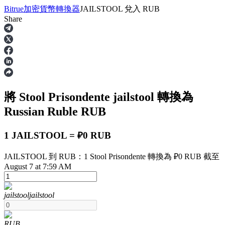
Bitrue
加密貨幣轉換器
JAILSTOOL
兌入
RUB
Share
合約
將 Stool Prisondente
jailstool
轉換為
Russian Ruble
RUB
1 JAILSTOOL = ₽0 RUB
JAILSTOOL 到 RUB：1 Stool Prisondente 轉換為 ₽0 RUB 截至
USDT永續
August 7 at 7:59 AM
多種以USDT結算的永續合約
jailstool
jailstool
RUB