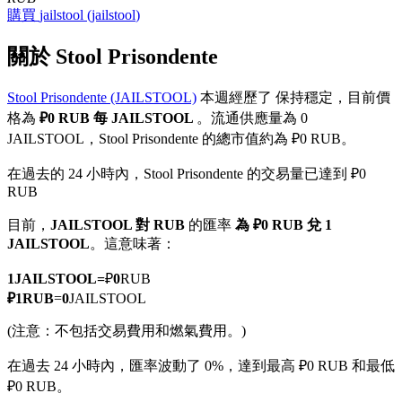
購買
jailstool
(
jailstool
)
關於 Stool Prisondente
Stool Prisondente (JAILSTOOL)
本週經歷了 保持穩定，目前價
幣本位永續
格為
₽0 RUB 每 JAILSTOOL
。流通供應量為 0
以數字貨幣為保證金的永續合約
JAILSTOOL，Stool Prisondente 的總市值約為 ₽0 RUB。
在過去的 24 小時內，Stool Prisondente 的交易量已達到 ₽0
RUB
TradFi
目前，
JAILSTOOL 對 RUB
的匯率
為 ₽0 RUB 兌 1
美股、外匯、貴金屬及大宗商品衍生性商品
JAILSTOOL
。這意味著：
1
JAILSTOOL
=
₽
0
RUB
₽
1
RUB
=
0
JAILSTOOL
(注意：不包括交易費用和燃氣費用。)
在過去 24 小時內，匯率波動了 0%，達到最高 ₽0 RUB 和最低
₽0 RUB。