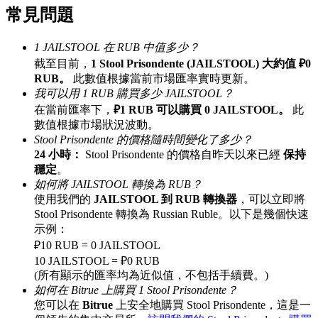
常見問題
最高達65%佣金！
1 JAILSTOOL 在 RUB 中值多少？
截至目前，
1 Stool Prisondente (JAILSTOOL) 大約值 ₽0
RUB。
此數值根據當前市場匯率實時更新。
我可以用 1 RUB 購買多少 JAILSTOOL？
在當前匯率下，
₽1 RUB 可以購買 0 JAILSTOOL。
此
數值根據市場狀況波動。
Stool Prisondente 的價格隨時間變化了多少？
24 小時：
Stool Prisondente 的價格自昨天以來已經
保持
邀请好友
穩定
。
如何將 JAILSTOOL 轉換為 RUB？
邀請朋友獲得現金獎勵
使用我們的
JAILSTOOL 到 RUB 轉換器
，可以立即將
Stool Prisondente 轉換為 Russian Ruble。以下是幾個快速
示例：
₽10 RUB = 0 JAILSTOOL
10 JAILSTOOL = ₽0 RUB
(所有顯示的匯率均為近似值，不包括手續費。)
如何在 Bitrue 上購買 1 Stool Prisondente？
您可以在
Bitrue
上安全地購買 Stool Prisondente，這是一
BTC 專享獎勵