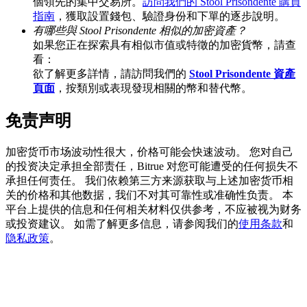
個領先的集中交易所。
訪問我們的 Stool Prisondente 購買
指南
，獲取設置錢包、驗證身份和下單的逐步說明。
有哪些與 Stool Prisondente 相似的加密資產？
如果您正在探索具有相似市值或特徵的加密貨幣，請查
BTC 專享獎勵
看：
欲了解更多詳情，請訪問我們的
Stool Prisondente 資產
充值並交易BTC瓜分 25,000 USDT 獎池！
頁面
，按類別或表現發現相關的幣和替代幣。
免责声明
充值CASHCAT & 赢取
加密货币市场波动性很大，价格可能会快速波动。 您对自己
的投资决定承担全部责任，Bitrue 对您可能遭受的任何损失不
瓜分 500000 CASHCAT 獎池
承担任何责任。 我们依赖第三方来源获取与上述加密货币相
关的价格和其他数据，我们不对其可靠性或准确性负责。 本
平台上提供的信息和任何相关材料仅供参考，不应被视为财务
或投资建议。 如需了解更多信息，请参阅我们的
使用条款
和
BitMart 用戶遷移專享
隐私政策
。
註冊&交易贏 500,000 USDT