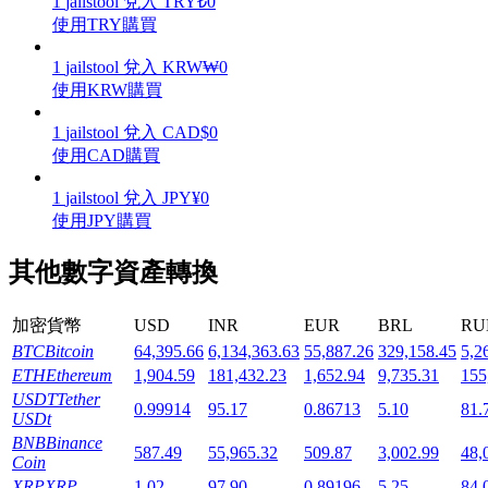
1
jailstool
兌入
TRY
₺
0
使用TRY購買
1
jailstool
兌入
KRW
₩
0
使用KRW購買
機槍池
1
jailstool
兌入
CAD
$
0
使用CAD購買
一鍵質押鎖定高收益
1
jailstool
兌入
JPY
¥
0
使用JPY購買
其他數字資產轉換
加密貨幣
USD
INR
EUR
BRL
RU
BTC
Bitcoin
64,395.66
6,134,363.63
55,887.26
329,158.45
5,2
ETH
Ethereum
1,904.59
181,432.23
1,652.94
9,735.31
155
Launchpool
USDT
Tether
0.99914
95.17
0.86713
5.10
81.
USDt
活期質押獲得熱門資產
BNB
Binance
587.49
55,965.32
509.87
3,002.99
48,
Coin
XRP
XRP
1.02
97.90
0.89196
5.25
84.