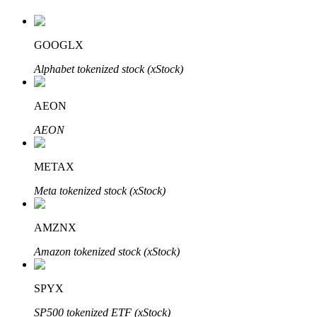
GOOGLX
Alphabet tokenized stock (xStock)
AEON
AEON
定投理财
享受活期理財及長期收益
METAX
Meta tokenized stock (xStock)
AMZNX
Amazon tokenized stock (xStock)
SPYX
學習理財
SP500 tokenized ETF (xStock)