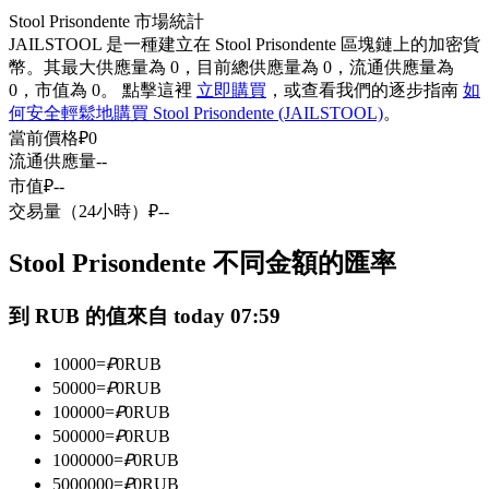
Stool Prisondente 市場統計
USDC永續
JAILSTOOL 是一種建立在 Stool Prisondente 區塊鏈上的加密貨
多種以USDC結算的永續合約
幣。其最大供應量為 0，目前總供應量為 0，流通供應量為
0，市值為 0。 點擊這裡
立即購買
，或查看我們的逐步指南
如
何安全輕鬆地購買 Stool Prisondente (JAILSTOOL)
。
當前價格
₽
0
流通供應量
--
市值
₽
--
交易量（24小時）
₽
--
Stool Prisondente 不同金額的匯率
跟單
到 RUB 的值來自 today 07:59
與頂尖交易專家同行
10000
=
₽
0
RUB
50000
=
₽
0
RUB
100000
=
₽
0
RUB
500000
=
₽
0
RUB
1000000
=
₽
0
RUB
5000000
=
₽
0
RUB