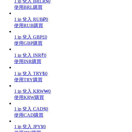
1
ip
兌入
BRL
R$
0
使用BRL購買
1
ip
兌入
RUB
₽
0
使用RUB購買
理財
1
ip
兌入
GBP
£
0
使用GBP購買
1
ip
兌入
INR
₹
0
使用INR購買
1
ip
兌入
TRY
₺
0
使用TRY購買
1
ip
兌入
KRW
₩
0
增值寶
使用KRW購買
使您的資產穩定增值
1
ip
兌入
CAD
$
0
使用CAD購買
1
ip
兌入
JPY
¥
0