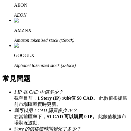
AEON
了解如何賺取穩定收入
AEON
Bitrue
AI
AMZNX
Amazon tokenized stock (xStock)
GOOGLX
Alphabet tokenized stock (xStock)
合夥人計劃
常見問題
1 IP 在 CAD 中值多少？
截至目前，
1 Story (IP) 大約值 $0 CAD。
此數值根據當
前市場匯率實時更新。
我可以用 1 CAD 購買多少 IP？
在當前匯率下，
$1 CAD 可以購買 0 IP。
此數值根據市
場狀況波動。
Bitrue渠道合伙人
Story 的價格隨時間變化了多少？