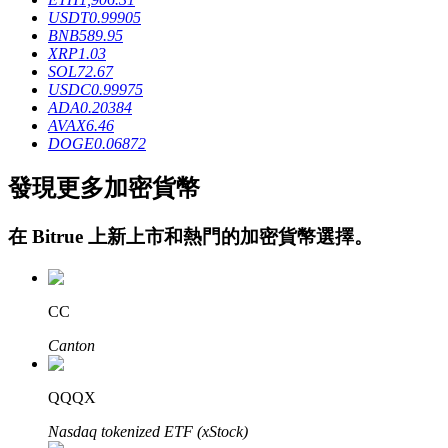
USDT
0.99905
BNB
589.95
XRP
1.03
SOL
72.67
USDC
0.99975
ADA
0.20384
AVAX
6.46
DOGE
0.06872
鎖倉BTR
發現更多加密貨幣
輕鬆獲得多重福利
在
Bitrue
上新上市和熱門的加密貨幣選擇。
CC
Canton
借貸寶
QQQX
借貸數字貨幣，及時且安全的服務
Nasdaq tokenized ETF (xStock)