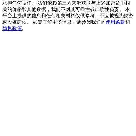
承担任何责任。 我们依赖第三方来源获取与上述加密货币相
关的价格和其他数据，我们不对其可靠性或准确性负责。 本
平台上提供的信息和任何相关材料仅供参考，不应被视为财务
或投资建议。 如需了解更多信息，请参阅我们的
使用条款
和
隐私政策
。
充值CASHCAT & 赢取
瓜分 500000 CASHCAT 獎池
BitMart 用戶遷移專享
註冊&交易贏 500,000 USDT
貴金屬財富季 · 交易巔峰賽
抽獎衝榜 · 贏33,333 USDT