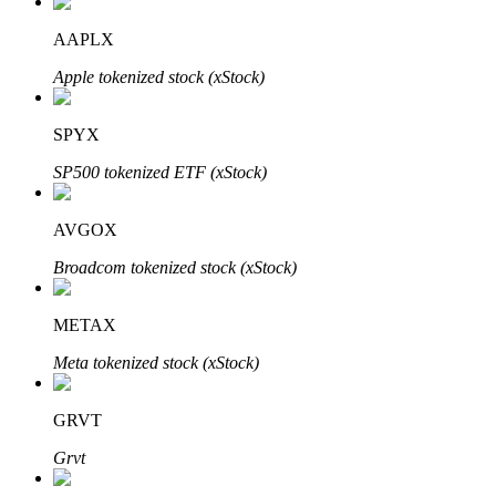
AAPLX
Apple tokenized stock (xStock)
SPYX
SP500 tokenized ETF (xStock)
定投理财
AVGOX
享受活期理財及長期收益
Broadcom tokenized stock (xStock)
METAX
Meta tokenized stock (xStock)
GRVT
Grvt
學習理財