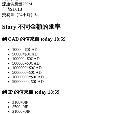
流通供應量
259M
USDC永續
市值
$
1.61B
交易量（24小時）
$
--
多種以USDC結算的永續合約
Story 不同金額的匯率
到 CAD 的值來自 today 18:59
10000
=
$
0
CAD
50000
=
$
0
CAD
100000
=
$
0
CAD
500000
=
$
0
CAD
1000000
=
$
0
CAD
跟單
5000000
=
$
0
CAD
10000000
=
$
0
CAD
與頂尖交易專家同行
50000000
=
$
0
CAD
到 IP 的值來自 today 18:59
$
100
=
0
IP
$
500
=
0
IP
$
1000
=
0
IP