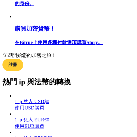
的身份。
購買加密貨幣！
合約指南
在Bitrue上使用多種付款選項購買Story。
合約功能使用指南
立即開始您的加密之旅！
註冊
熱門 ip 與法幣的轉換
1
ip
兌入
USD
$
0
交易策略
使用USD購買
學習如何保持盈利
1
ip
兌入
EUR
€
0
使用EUR購買