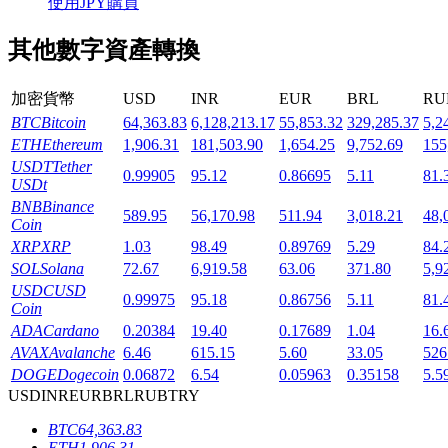
使用JPY購買
其他數字資產轉換
加密貨幣
USD
INR
EUR
BRL
RU
機槍池
BTC
Bitcoin
64,363.83
6,128,213.17
55,853.32
329,285.37
5,2
ETH
Ethereum
1,906.31
181,503.90
1,654.25
9,752.69
155
一鍵質押鎖定高收益
USDT
Tether
0.99905
95.12
0.86695
5.11
81.
USDt
BNB
Binance
589.95
56,170.98
511.94
3,018.21
48,
Coin
XRP
XRP
1.03
98.49
0.89769
5.29
84.
SOL
Solana
72.67
6,919.58
63.06
371.80
5,9
USDC
USD
0.99975
95.18
0.86756
5.11
81.
Coin
ADA
Cardano
0.20384
19.40
0.17689
1.04
16.
AVAX
Avalanche
6.46
615.15
5.60
33.05
526
Launchpool
DOGE
Dogecoin
0.06872
6.54
0.05963
0.35158
5.5
活期質押獲得熱門資產
USD
INR
EUR
BRL
RUB
TRY
BTC
64,363.83
ETH
1,906.31