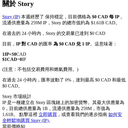
關於 Story
Story (IP)
本週經歷了 保持穩定，目前價格為
$0 CAD 每 IP
。
流通供應量為 259M IP，Story 的總市值約為 $1.61B CAD。
在過去的 24 小時內，Story 的交易量已達到 $0 CAD
幣本位永續
目前，
IP 對 CAD
的匯率
為 $0 CAD 兌 1 IP
。這意味著：
以數字貨幣為保證金的永續合約
1
IP
=
$
0
CAD
$
1
CAD
=
0
IP
TradFi
(注意：不包括交易費用和燃氣費用。)
美股、外匯、貴金屬及大宗商品衍生性商品
在過去 24 小時內，匯率波動了 0%，達到最高 $0 CAD 和最低
$0 CAD。
Story 市場統計
IP 是一種建立在 Story 區塊鏈上的加密貨幣。其最大供應量為
0，目前總供應量為 1B，流通供應量為 259M，市值為
1.61B。 點擊這裡
立即購買
，或查看我們的逐步指南
如何安
全輕鬆地購買 Story (IP)
。
當前價格
$
0