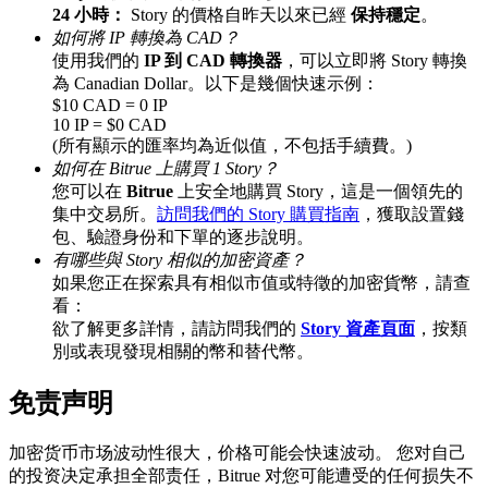
24 小時：
Story 的價格自昨天以來已經
保持穩定
。
最高達65%佣金！
如何將 IP 轉換為 CAD？
使用我們的
IP 到 CAD 轉換器
，可以立即將 Story 轉換
為 Canadian Dollar。以下是幾個快速示例：
$10 CAD = 0 IP
10 IP = $0 CAD
(所有顯示的匯率均為近似值，不包括手續費。)
如何在 Bitrue 上購買 1 Story？
您可以在
Bitrue
上安全地購買 Story，這是一個領先的
集中交易所。
訪問我們的 Story 購買指南
，獲取設置錢
包、驗證身份和下單的逐步說明。
邀请好友
有哪些與 Story 相似的加密資產？
如果您正在探索具有相似市值或特徵的加密貨幣，請查
邀請朋友獲得現金獎勵
看：
欲了解更多詳情，請訪問我們的
Story 資產頁面
，按類
充值CASHCAT & 赢取
別或表現發現相關的幣和替代幣。
免责声明
加密货币市场波动性很大，价格可能会快速波动。 您对自己
的投资决定承担全部责任，Bitrue 对您可能遭受的任何损失不