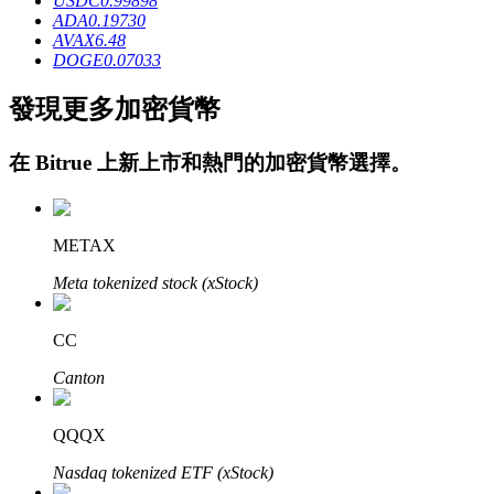
USDC
0.99898
ADA
0.19730
AVAX
6.48
DOGE
0.07033
發現更多加密貨幣
在
Bitrue
上新上市和熱門的加密貨幣選擇。
鎖倉BTR
輕鬆獲得多重福利
METAX
Meta tokenized stock (xStock)
CC
Canton
借貸寶
QQQX
Nasdaq tokenized ETF (xStock)
借貸數字貨幣，及時且安全的服務