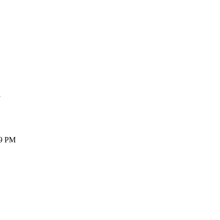
B
9 PM