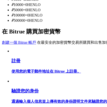
₽
10000
=
0
HENLO
₽
50000
=
0
HENLO
成為跟單交易員
₽
100000
=
0
HENLO
₽
500000
=
0
HENLO
坐享盈利分成和跟單分傭
在 Bitrue 購買加密貨幣
創建一個 Bitrue 帳戶
在最安全的加密貨幣交易所購買和出售加
註冊
使用您的電子郵件地址在 Bitrue 上註冊。
合約資訊
包含交易情況等的大數據分析
驗證您的身份
通過輸入個人信息並上傳有效的身份證明文件來驗證您的