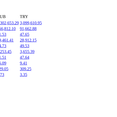
UB
TRY
,302,653.29
3,099,610.95
56,812.10
91,662.88
1.53
47.65
9,461.41
28,912.15
4.73
49.53
,253.45
3,655.39
1.51
47.64
6.09
9.41
29.05
309.25
.73
3.35