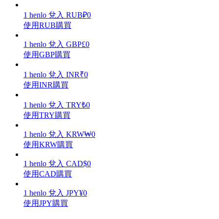
1
henlo
兌入
RUB
₽
0
使用RUB購買
1
henlo
兌入
GBP
£
0
理財
使用GBP購買
1
henlo
兌入
INR
₹
0
使用INR購買
1
henlo
兌入
TRY
₺
0
使用TRY購買
1
henlo
兌入
KRW
₩
0
使用KRW購買
增值寶
1
henlo
兌入
CAD
$
0
使您的資產穩定增值
使用CAD購買
1
henlo
兌入
JPY
¥
0
使用JPY購買