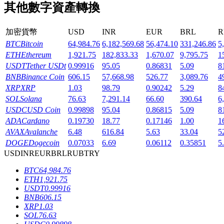
其他數字資產轉換
加密貨幣
USD
INR
EUR
BRL
R
BTC
Bitcoin
64,984.76
6,182,569.68
56,474.10
331,246.86
5
ETH
Ethereum
1,921.75
182,833.33
1,670.07
9,795.75
1
機槍池
USDT
Tether USDt
0.99916
95.05
0.86831
5.09
8
一鍵質押鎖定高收益
BNB
Binance Coin
606.15
57,668.98
526.77
3,089.76
4
XRP
XRP
1.03
98.79
0.90242
5.29
8
SOL
Solana
76.63
7,291.14
66.60
390.64
6
USDC
USD Coin
0.99898
95.04
0.86815
5.09
8
ADA
Cardano
0.19730
18.77
0.17146
1.00
1
AVAX
Avalanche
6.48
616.84
5.63
33.04
5
DOGE
Dogecoin
0.07033
6.69
0.06112
0.35851
5
USD
INR
EUR
BRL
RUB
TRY
BTC
64,984.76
Launchpool
ETH
1,921.75
USDT
0.99916
活期質押獲得熱門資產
BNB
606.15
XRP
1.03
SOL
76.63