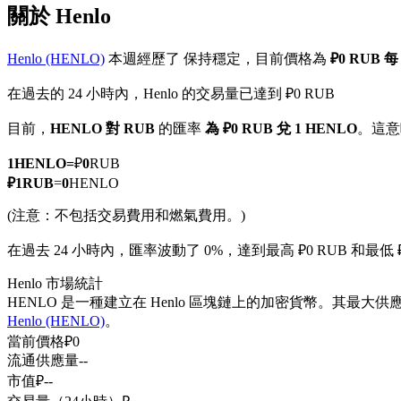
關於 Henlo
Henlo (HENLO)
本週經歷了 保持穩定，目前價格為
₽0 RUB 
在過去的 24 小時內，Henlo 的交易量已達到 ₽0 RUB
幣本位永續
目前，
HENLO 對 RUB
的匯率
為 ₽0 RUB 兌 1 HENLO
。這意
以數字貨幣為保證金的永續合約
1
HENLO
=
₽
0
RUB
₽
1
RUB
=
0
HENLO
TradFi
(注意：不包括交易費用和燃氣費用。)
美股、外匯、貴金屬及大宗商品衍生性商品
在過去 24 小時內，匯率波動了 0%，達到最高 ₽0 RUB 和最低 ₽
Henlo 市場統計
HENLO 是一種建立在 Henlo 區塊鏈上的加密貨幣。其最大供
Henlo (HENLO)
。
當前價格
₽
0
流通供應量
--
市值
₽
--