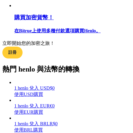
購買加密貨幣！
合約指南
在Bitrue上使用多種付款選項購買Henlo。
合約功能使用指南
立即開始您的加密之旅！
註冊
熱門 henlo 與法幣的轉換
1
henlo
兌入
USD
$
0
使用USD購買
交易策略
1
henlo
兌入
EUR
€
0
使用EUR購買
學習如何保持盈利
1
henlo
兌入
BRL
R$
0
使用BRL購買