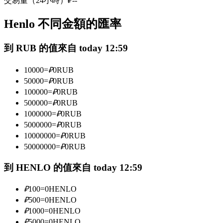
交易量（24小時）
₽
--
USDC永續
Henlo 不同金額的匯率
多種以USDC結算的永續合約
到 RUB 的值來自 today 12:59
10000
=
₽
0
RUB
50000
=
₽
0
RUB
100000
=
₽
0
RUB
500000
=
₽
0
RUB
1000000
=
₽
0
RUB
5000000
=
₽
0
RUB
跟單
10000000
=
₽
0
RUB
50000000
=
₽
0
RUB
與頂尖交易專家同行
到 HENLO 的值來自 today 12:59
₽
100
=
0
HENLO
₽
500
=
0
HENLO
₽
1000
=
0
HENLO
₽
5000
=
0
HENLO