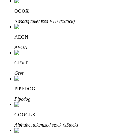
QQQX
Nasdaq tokenized ETF (xStock)
AEON
AEON
定投理财
GRVT
享受活期理財及長期收益
Grvt
PIPEDOG
Pipedog
GOOGLX
Alphabet tokenized stock (xStock)
學習理財