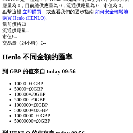
應量為 0，目前總供應量為 0，流通供應量為 0，市值為 0。
USDC永續
點擊這裡
立即購買
，或查看我們的逐步指南
如何安全輕鬆地
多種以USDC結算的永續合約
購買 Henlo (HENLO)
。
當前價格
£
0
流通供應量
--
市值
£
--
交易量（24小時）
£
--
Henlo 不同金額的匯率
到 GBP 的值來自 today 09:56
跟單
10000
=
£
0
GBP
50000
=
£
0
GBP
與頂尖交易專家同行
100000
=
£
0
GBP
500000
=
£
0
GBP
1000000
=
£
0
GBP
5000000
=
£
0
GBP
10000000
=
£
0
GBP
50000000
=
£
0
GBP