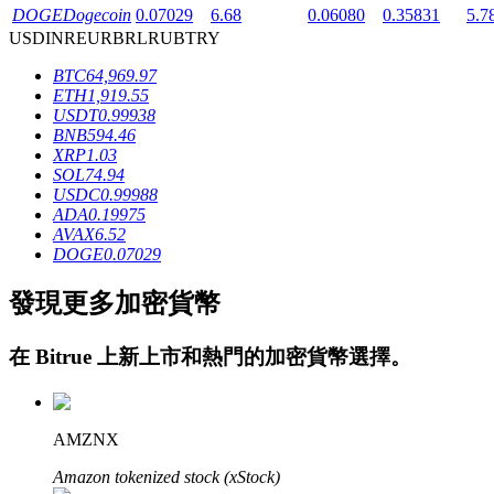
DOGE
Dogecoin
0.07029
6.68
0.06080
0.35831
5.7
USD
INR
EUR
BRL
RUB
TRY
BTC
64,969.97
ETH
1,919.55
USDT
0.99938
BNB
594.46
XRP
1.03
鎖倉BTR
SOL
74.94
USDC
0.99988
輕鬆獲得多重福利
ADA
0.19975
AVAX
6.52
DOGE
0.07029
發現更多加密貨幣
在
Bitrue
上新上市和熱門的加密貨幣選擇。
借貸寶
AMZNX
借貸數字貨幣，及時且安全的服務
Amazon tokenized stock (xStock)