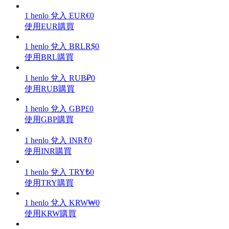
1
henlo
兌入
EUR
€
0
使用EUR購買
1
henlo
兌入
BRL
R$
0
理財
使用BRL購買
1
henlo
兌入
RUB
₽
0
使用RUB購買
1
henlo
兌入
GBP
£
0
使用GBP購買
1
henlo
兌入
INR
₹
0
使用INR購買
增值寶
1
henlo
兌入
TRY
₺
0
使您的資產穩定增值
使用TRY購買
1
henlo
兌入
KRW
₩
0
使用KRW購買