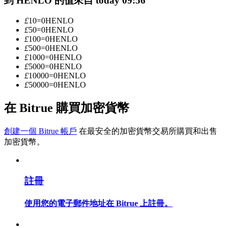
到 HENLO 的值來自 today 09:56
£
10
=
0
HENLO
£
50
=
0
HENLO
成為跟單交易員
£
100
=
0
HENLO
£
500
=
0
HENLO
坐享盈利分成和跟單分傭
£
1000
=
0
HENLO
£
5000
=
0
HENLO
£
10000
=
0
HENLO
£
50000
=
0
HENLO
在 Bitrue 購買加密貨幣
創建一個 Bitrue 帳戶
在最安全的加密貨幣交易所購買和出售
加密貨幣。
合約資訊
包含交易情況等的大數據分析
註冊
使用您的電子郵件地址在 Bitrue 上註冊。