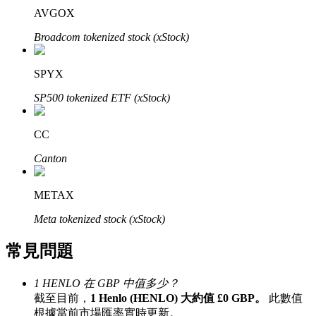
AVGOX
了解如何賺取穩定收入
Broadcom tokenized stock (xStock)
Bitrue
AI
SPYX
SP500 tokenized ETF (xStock)
CC
Canton
合夥人計劃
METAX
Meta tokenized stock (xStock)
常見問題
1 HENLO 在 GBP 中值多少？
截至目前，
1 Henlo (HENLO) 大約值 £0 GBP。
此數值
Bitrue渠道合伙人
根據當前市場匯率實時更新。