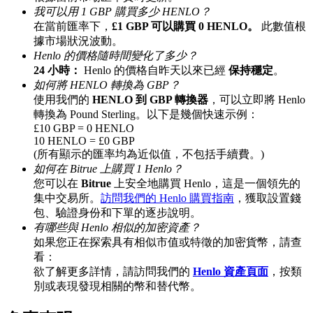
我可以用 1 GBP 購買多少 HENLO？
最高達65%佣金！
在當前匯率下，
£1 GBP 可以購買 0 HENLO。
此數值根
據市場狀況波動。
Henlo 的價格隨時間變化了多少？
24 小時：
Henlo 的價格自昨天以來已經
保持穩定
。
如何將 HENLO 轉換為 GBP？
使用我們的
HENLO 到 GBP 轉換器
，可以立即將 Henlo
轉換為 Pound Sterling。以下是幾個快速示例：
£10 GBP = 0 HENLO
10 HENLO = £0 GBP
(所有顯示的匯率均為近似值，不包括手續費。)
邀请好友
如何在 Bitrue 上購買 1 Henlo？
您可以在
Bitrue
上安全地購買 Henlo，這是一個領先的
邀請朋友獲得現金獎勵
集中交易所。
訪問我們的 Henlo 購買指南
，獲取設置錢
包、驗證身份和下單的逐步說明。
有哪些與 Henlo 相似的加密資產？
如果您正在探索具有相似市值或特徵的加密貨幣，請查
看：
欲了解更多詳情，請訪問我們的
Henlo 資產頁面
，按類
別或表現發現相關的幣和替代幣。
BTC 專享獎勵