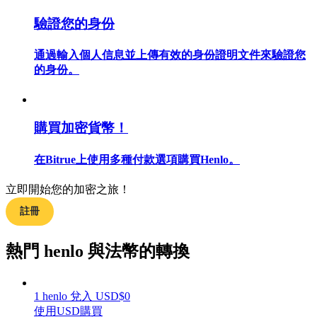
驗證您的身份
通過輸入個人信息並上傳有效的身份證明文件來驗證您
的身份。
合約指南
合約功能使用指南
購買加密貨幣！
在Bitrue上使用多種付款選項購買Henlo。
立即開始您的加密之旅！
註冊
交易策略
熱門 henlo 與法幣的轉換
學習如何保持盈利
1
henlo
兌入
USD
$
0
使用USD購買