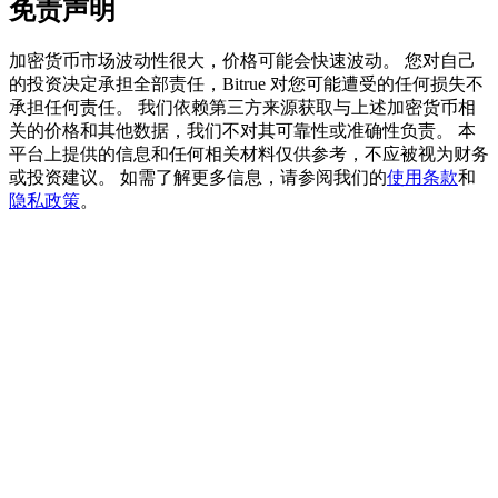
免责声明
加密货币市场波动性很大，价格可能会快速波动。 您对自己
的投资决定承担全部责任，Bitrue 对您可能遭受的任何损失不
BTC 專享獎勵
承担任何责任。 我们依赖第三方来源获取与上述加密货币相
关的价格和其他数据，我们不对其可靠性或准确性负责。 本
充值並交易BTC瓜分 25,000 USDT 獎池！
平台上提供的信息和任何相关材料仅供参考，不应被视为财务
或投资建议。 如需了解更多信息，请参阅我们的
使用条款
和
隐私政策
。
充值CASHCAT & 赢取
瓜分 500000 CASHCAT 獎池
BitMart 用戶遷移專享
註冊&交易贏 500,000 USDT