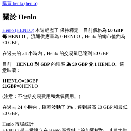
購買
henlo
(
henlo
)
關於 Henlo
Henlo (HENLO)
本週經歷了 保持穩定，目前價格為
£0 GBP
幣本位永續
每 HENLO
。流通供應量為 0 HENLO，Henlo 的總市值約為
£0 GBP。
以數字貨幣為保證金的永續合約
在過去的 24 小時內，Henlo 的交易量已達到 £0 GBP
目前，
HENLO 對 GBP
的匯率
為 £0 GBP 兌 1 HENLO
。這
TradFi
意味著：
美股、外匯、貴金屬及大宗商品衍生性商品
1
HENLO
=
£
0
GBP
£
1
GBP
=
0
HENLO
(注意：不包括交易費用和燃氣費用。)
在過去 24 小時內，匯率波動了 0%，達到最高 £0 GBP 和最低
£0 GBP。
Henlo 市場統計
HENLO 是一種建立在 Henlo 區塊鏈上的加密貨幣。其最大供