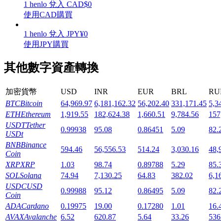
1
henlo
兌入
CAD
$
0
使用CAD購買
1
henlo
兌入
JPY
¥
0
使用JPY購買
機槍池
其他數字資產轉換
一鍵質押鎖定高收益
加密貨幣
USD
INR
EUR
BRL
RU
BTC
Bitcoin
64,969.97
6,181,162.32
56,202.40
331,171.45
5,3
ETH
Ethereum
1,919.55
182,624.38
1,660.51
9,784.56
157
USDT
Tether
0.99938
95.08
0.86451
5.09
82.
USDt
BNB
Binance
594.46
56,556.53
514.24
3,030.16
48,
Coin
XRP
XRP
1.03
98.74
0.89788
5.29
85.
SOL
Solana
74.94
7,130.25
64.83
382.02
6,1
Launchpool
USDC
USD
0.99988
95.12
0.86495
5.09
82.
活期質押獲得熱門資產
Coin
ADA
Cardano
0.19975
19.00
0.17280
1.01
16.
AVAX
Avalanche
6.52
620.87
5.64
33.26
536