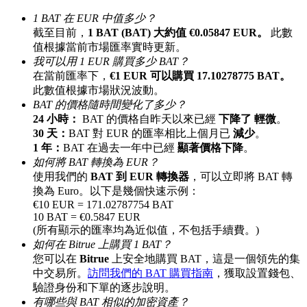
最高達65%佣金！
1 BAT 在 EUR 中值多少？
截至目前，
1 BAT (BAT) 大約值 €0.05847 EUR。
此數
值根據當前市場匯率實時更新。
我可以用 1 EUR 購買多少 BAT？
在當前匯率下，
€1 EUR 可以購買 17.10278775 BAT。
此數值根據市場狀況波動。
BAT 的價格隨時間變化了多少？
24 小時：
BAT 的價格自昨天以來已經
下降了 輕微
。
30 天：
BAT 對 EUR 的匯率相比上個月已
減少
。
1 年：
BAT 在過去一年中已經
顯著價格下降
。
邀请好友
如何將 BAT 轉換為 EUR？
使用我們的
BAT 到 EUR 轉換器
，可以立即將 BAT 轉
邀請朋友獲得現金獎勵
換為 Euro。以下是幾個快速示例：
€10 EUR = 171.02787754 BAT
充值CASHCAT & 赢取
10 BAT = €0.5847 EUR
(所有顯示的匯率均為近似值，不包括手續費。)
如何在 Bitrue 上購買 1 BAT？
您可以在
Bitrue
上安全地購買 BAT，這是一個領先的集
中交易所。
訪問我們的 BAT 購買指南
，獲取設置錢包、
驗證身份和下單的逐步說明。
有哪些與 BAT 相似的加密資產？