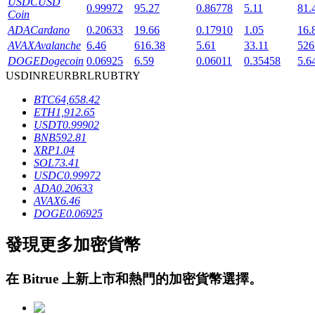
USDC
USD
0.99972
95.27
0.86778
5.11
81.
Coin
ADA
Cardano
0.20633
19.66
0.17910
1.05
16.
AVAX
Avalanche
6.46
616.38
5.61
33.11
526
DOGE
Dogecoin
0.06925
6.59
0.06011
0.35458
5.6
USD
INR
EUR
BRL
RUB
TRY
BTC
64,658.42
鎖倉BTR
ETH
1,912.65
USDT
0.99902
輕鬆獲得多重福利
BNB
592.81
XRP
1.04
SOL
73.41
USDC
0.99972
ADA
0.20633
AVAX
6.46
DOGE
0.06925
發現更多加密貨幣
借貸寶
在
Bitrue
上新上市和熱門的加密貨幣選擇。
借貸數字貨幣，及時且安全的服務