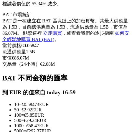
標誌著價值的 55.34% 减少。
USDC永續
BAT 市場統計
多種以USDC結算的永續合約
BAT 是一種建立在 BAT 區塊鏈上的加密貨幣。其最大供應量
為 1.5B，目前總供應量為 1.5B，流通供應量為 1.5B，市值為
86.07M。 點擊這裡
立即購買
，或查看我們的逐步指南
如何安
全輕鬆地購買 BAT (BAT)
。
當前價格
€
0.05847
流通供應量
1.5B
市值
€
86.07M
交易量（24小時）
€
2.08M
BAT 不同金額的匯率
跟單
與頂尖交易專家同行
到 EUR 的值來自 today 16:59
10
=
€
0.58473
EUR
50
=
€
2.92
EUR
100
=
€
5.85
EUR
500
=
€
29.24
EUR
1000
=
€
58.47
EUR
5000
=
€
292.37
EUR