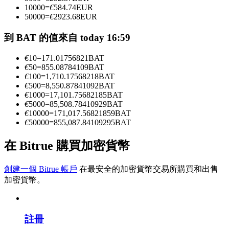
10000
=
€
584.74
EUR
50000
=
€
2923.68
EUR
成為跟單交易員
到 BAT 的值來自 today 16:59
坐享盈利分成和跟單分傭
€
10
=
171.01756821
BAT
€
50
=
855.08784109
BAT
€
100
=
1,710.17568218
BAT
€
500
=
8,550.87841092
BAT
€
1000
=
17,101.75682185
BAT
€
5000
=
85,508.78410929
BAT
€
10000
=
171,017.56821859
BAT
€
50000
=
855,087.84109295
BAT
在 Bitrue 購買加密貨幣
合約資訊
創建一個 Bitrue 帳戶
在最安全的加密貨幣交易所購買和出售
包含交易情況等的大數據分析
加密貨幣。
註冊