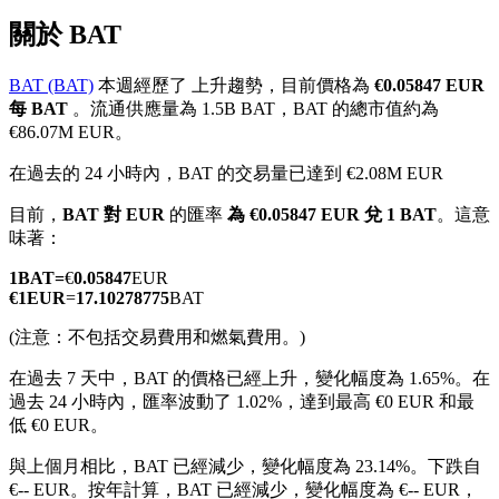
關於 BAT
BAT (BAT)
本週經歷了 上升趨勢，目前價格為
€0.05847 EUR
每 BAT
。流通供應量為 1.5B BAT，BAT 的總市值約為
幣本位永續
€86.07M EUR。
以數字貨幣為保證金的永續合約
在過去的 24 小時內，BAT 的交易量已達到 €2.08M EUR
目前，
BAT 對 EUR
的匯率
為 €0.05847 EUR 兌 1 BAT
。這意
味著：
TradFi
1
BAT
=
€
0.05847
EUR
美股、外匯、貴金屬及大宗商品衍生性商品
€
1
EUR
=
17.10278775
BAT
(注意：不包括交易費用和燃氣費用。)
在過去 7 天中，BAT 的價格已經上升，變化幅度為 1.65%。
在
過去 24 小時內，匯率波動了 1.02%，達到最高 €0 EUR 和最
低 €0 EUR。
與上個月相比，BAT 已經減少，變化幅度為 23.14%。下跌自
€-- EUR。
按年計算，BAT 已經減少，變化幅度為 €-- EUR，