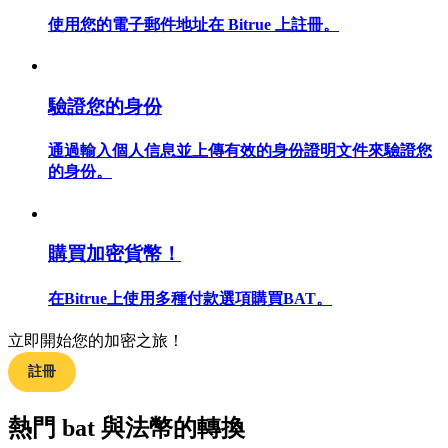
使用您的電子郵件地址在 Bitrue 上註冊。
合約指南
驗證您的身份
合約功能使用指南
通過輸入個人信息並上傳有效的身份證明文件來驗證您
的身份。
購買加密貨幣！
在Bitrue上使用多種付款選項購買BAT。
立即開始您的加密之旅！
交易策略
註冊
學習如何保持盈利
熱門 bat 與法幣的轉換