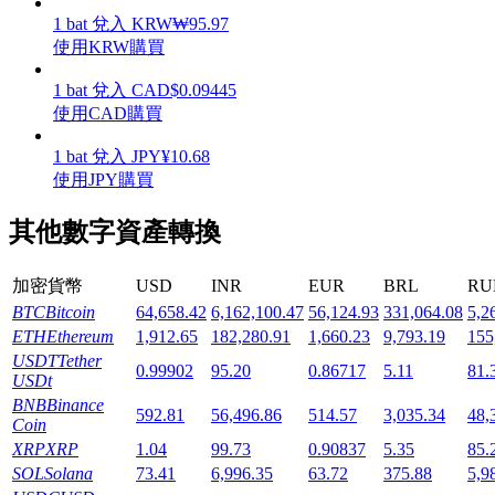
1
bat
兌入
KRW
₩
95.97
使用KRW購買
1
bat
兌入
CAD
$
0.09445
使用CAD購買
機槍池
1
bat
兌入
JPY
¥
10.68
一鍵質押鎖定高收益
使用JPY購買
其他數字資產轉換
加密貨幣
USD
INR
EUR
BRL
RU
BTC
Bitcoin
64,658.42
6,162,100.47
56,124.93
331,064.08
5,2
ETH
Ethereum
1,912.65
182,280.91
1,660.23
9,793.19
155
USDT
Tether
0.99902
95.20
0.86717
5.11
81.
USDt
Launchpool
BNB
Binance
592.81
56,496.86
514.57
3,035.34
48,
Coin
活期質押獲得熱門資產
XRP
XRP
1.04
99.73
0.90837
5.35
85.
SOL
Solana
73.41
6,996.35
63.72
375.88
5,9