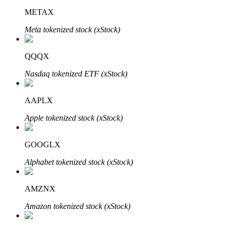
METAX
Meta tokenized stock (xStock)
QQQX
Nasdaq tokenized ETF (xStock)
定投理财
AAPLX
享受活期理財及長期收益
Apple tokenized stock (xStock)
GOOGLX
Alphabet tokenized stock (xStock)
AMZNX
Amazon tokenized stock (xStock)
學習理財