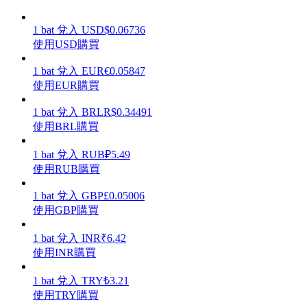
1
bat
兌入
USD
$
0.06736
使用USD購買
1
bat
兌入
EUR
€
0.05847
理財
使用EUR購買
1
bat
兌入
BRL
R$
0.34491
使用BRL購買
1
bat
兌入
RUB
₽
5.49
使用RUB購買
1
bat
兌入
GBP
£
0.05006
使用GBP購買
增值寶
1
bat
兌入
INR
₹
6.42
使您的資產穩定增值
使用INR購買
1
bat
兌入
TRY
₺
3.21
使用TRY購買