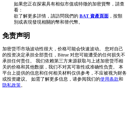
如果您正在探索具有相似市值或特徵的加密貨幣，請查
看：
欲了解更多詳情，請訪問我們的
BAT 資產頁面
，按類
別或表現發現相關的幣和替代幣。
充值CASHCAT & 赢取
免责声明
瓜分 500000 CASHCAT 獎池
加密货币市场波动性很大，价格可能会快速波动。 您对自己
的投资决定承担全部责任，Bitrue 对您可能遭受的任何损失不
承担任何责任。 我们依赖第三方来源获取与上述加密货币相
BitMart 用戶遷移專享
关的价格和其他数据，我们不对其可靠性或准确性负责。 本
平台上提供的信息和任何相关材料仅供参考，不应被视为财务
註冊&交易贏 500,000 USDT
或投资建议。 如需了解更多信息，请参阅我们的
使用条款
和
隐私政策
。
貴金屬財富季 · 交易巔峰賽
抽獎衝榜 · 贏33,333 USDT