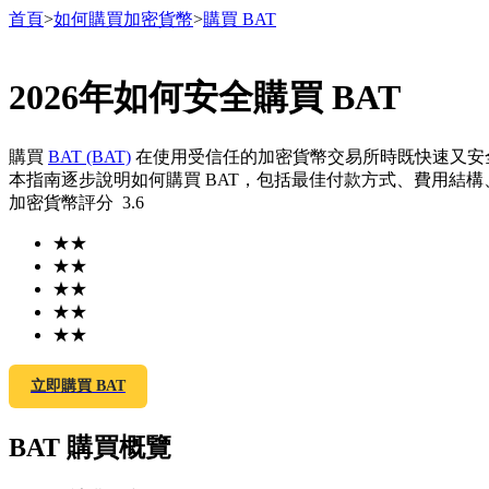
首頁
>
如何購買加密貨幣
>
購買 BAT
2026年如何安全購買 BAT
合約
購買
BAT (BAT)
在使用受信任的加密貨幣交易所時既快速又安
本指南逐步說明如何購買 BAT，包括最佳付款方式、費用結構
加密貨幣評分
3.6
★
★
★
★
★
★
★
★
★
★
USDT永續
立即購買 BAT
多種以USDT結算的永續合約
BAT 購買概覽