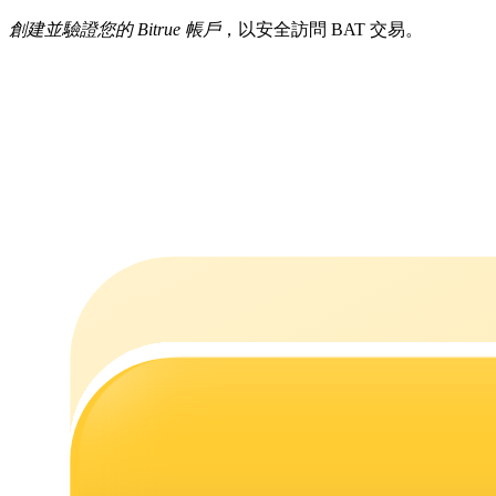
創建並驗證您的 Bitrue 帳戶
，以安全訪問 BAT 交易。
機槍池
一鍵質押鎖定高收益
Launchpool
活期質押獲得熱門資產