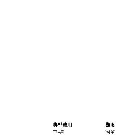
典型費用
難度
中–高
簡單