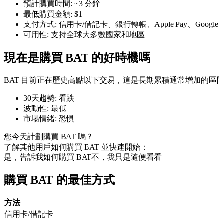
預計購買時間
:
~3 分鐘
最低購買金額
:
$1
支付方式
:
信用卡/借記卡、銀行轉帳、Apple Pay、Googl
可用性
:
支持全球大多數國家和地區
現在是購買 BAT 的好時機嗎
幣本位永續
以數字貨幣為保證金的永續合約
BAT 目前正在歷史高點以下交易，這是長期累積通常增加的區
30天趨勢
:
看跌
波動性
:
最低
TradFi
市場情緒
:
恐惧
美股、外匯、貴金屬及大宗商品衍生性商品
您今天計劃購買 BAT 嗎？
了解其他用戶如何購買 BAT 並快速開始：
是，告訴我如何購買 BAT
不，我只是隨便看看
購買 BAT 的最佳方式
方法
信用卡/借記卡