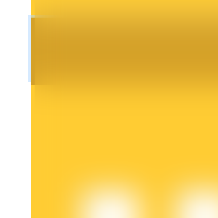
鎖倉BTR
輕鬆獲得多重福利
借貸寶
借貸數字貨幣，及時且安全的服務