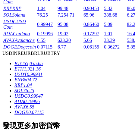
Coin
XRP
XRP
1.04
99.48
0.90453
5.32
86.
SOL
Solana
76.25
7,254.71
65.96
388.68
6,2
USDC
USD
0.99947
95.08
0.86460
5.09
82.
Coin
ADA
Cardano
0.19996
19.02
0.17297
1.01
16.
AVAX
Avalanche
6.55
623.20
5.66
33.39
538
鎖倉BTR
DOGE
Dogecoin
0.07115
6.77
0.06155
0.36272
5.8
USD
INR
EUR
BRL
RUB
TRY
輕鬆獲得多重福利
BTC
65,035.65
ETH
1,921.16
USDT
0.99931
BNB
604.72
XRP
1.04
SOL
76.25
USDC
0.99947
ADA
0.19996
AVAX
6.55
DOGE
0.07115
借貸寶
發現更多加密貨幣
借貸數字貨幣，及時且安全的服務