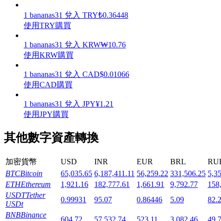
1
bananas31
兌入
TRY
₺
0.36448
使用TRY購買
1
bananas31
兌入
KRW
₩
10.76
使用KRW購買
機槍池
1
bananas31
兌入
CAD
$
0.01066
一鍵質押鎖定高收益
使用CAD購買
1
bananas31
兌入
JPY
¥
1.21
使用JPY購買
其他數字資產轉換
加密貨幣
USD
INR
EUR
BRL
RU
BTC
Bitcoin
65,035.65
6,187,411.11
56,259.22
331,506.25
5,3
Launchpool
ETH
Ethereum
1,921.16
182,777.61
1,661.91
9,792.77
158
活期質押獲得熱門資產
USDT
Tether
0.99931
95.07
0.86446
5.09
82.
USDt
BNB
Binance
604.72
57,532.74
523.11
3,082.46
49,