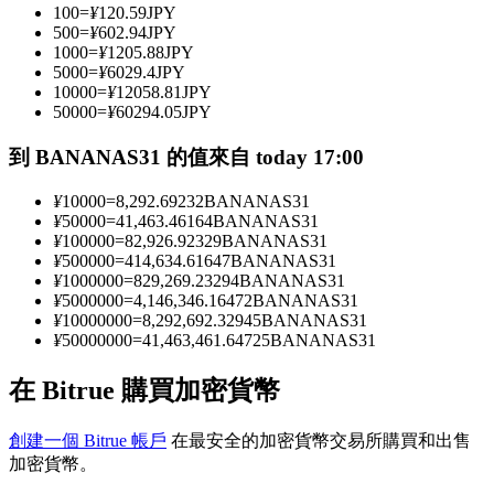
100
=
¥
120.59
JPY
500
=
¥
602.94
JPY
1000
=
¥
1205.88
JPY
成為跟單交易員
5000
=
¥
6029.4
JPY
10000
=
¥
12058.81
JPY
坐享盈利分成和跟單分傭
50000
=
¥
60294.05
JPY
到 BANANAS31 的值來自 today 17:00
¥
10000
=
8,292.69232
BANANAS31
¥
50000
=
41,463.46164
BANANAS31
¥
100000
=
82,926.92329
BANANAS31
¥
500000
=
414,634.61647
BANANAS31
¥
1000000
=
829,269.23294
BANANAS31
¥
5000000
=
4,146,346.16472
BANANAS31
¥
10000000
=
8,292,692.32945
BANANAS31
合約資訊
¥
50000000
=
41,463,461.64725
BANANAS31
包含交易情況等的大數據分析
在 Bitrue 購買加密貨幣
創建一個 Bitrue 帳戶
在最安全的加密貨幣交易所購買和出售
加密貨幣。