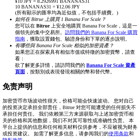
¥10 JPY = 8.2926991 BANANAS31
10 BANANAS31 = ¥12.06 JPY
(所有顯示的匯率均為近似值，不包括手續費。)
如何在 Bitrue 上購買 1 Banana For Scale？
您可以在
Bitrue
上安全地購買 Banana For Scale，這是一
BTC 專享獎勵
個領先的集中交易所。
訪問我們的 Banana For Scale 購買
充值並交易BTC瓜分 25,000 USDT 獎池！
指南
，獲取設置錢包、驗證身份和下單的逐步說明。
有哪些與 Banana For Scale 相似的加密資產？
如果您正在探索具有相似市值或特徵的加密貨幣，請查
看：
欲了解更多詳情，請訪問我們的
Banana For Scale 資產
充值CASHCAT & 赢取
頁面
，按類別或表現發現相關的幣和替代幣。
瓜分 500000 CASHCAT 獎池
免责声明
加密货币市场波动性很大，价格可能会快速波动。 您对自己
BitMart 用戶遷移專享
的投资决定承担全部责任，Bitrue 对您可能遭受的任何损失不
承担任何责任。 我们依赖第三方来源获取与上述加密货币相
註冊&交易贏 500,000 USDT
关的价格和其他数据，我们不对其可靠性或准确性负责。 本
平台上提供的信息和任何相关材料仅供参考，不应被视为财务
或投资建议。 如需了解更多信息，请参阅我们的
使用条款
和