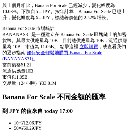
與上個月相比，Banana For Scale 已經減少，變化幅度為
USDC永續
10.03%。下跌自 ¥-- JPY。
按年計算，Banana For Scale 已經上
多種以USDC結算的永續合約
升，變化幅度為 ¥-- JPY，標誌著價值的 2.52% 增长。
Banana For Scale 市場統計
BANANAS31 是一種建立在 Banana For Scale 區塊鏈上的加密
貨幣。其最大供應量為 10B，目前總供應量為 10B，流通供應
量為 10B，市值為 11.05B。 點擊這裡
立即購買
，或查看我們
的逐步指南
如何安全輕鬆地購買 Banana For Scale
(BANANAS31)
。
當前價格
¥
1.21
流通供應量
10B
市值
¥
11.05B
跟單
交易量（24小時）
¥
33.81M
與頂尖交易專家同行
Banana For Scale 不同金額的匯率
到 JPY 的值來自 today 17:00
10
=
¥
12.06
JPY
50
=
¥
60.29
JPY