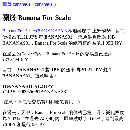
購買
bananas31
(
bananas31
)
關於 Banana For Scale
Banana For Scale (BANANAS31)
本週經歷了 上升趨勢，目前
幣本位永續
價格為
¥1.21 JPY 每 BANANAS31
。流通供應量為 10B
BANANAS31，Banana For Scale 的總市值約為 ¥11.05B JPY。
以數字貨幣為保證金的永續合約
在過去的 24 小時內，Banana For Scale 的交易量已達到
¥33.81M JPY
TradFi
目前，
BANANAS31 對 JPY
的匯率
為 ¥1.21 JPY 兌 1
BANANAS31
。這意味著：
美股、外匯、貴金屬及大宗商品衍生性商品
1
BANANAS31
=
¥
1.21
JPY
¥
1
JPY
=
0.82926991
BANANAS31
(注意：不包括交易費用和燃氣費用。)
在過去 7 天中，Banana For Scale 的價格已經上升，變化幅度
為 7.93%。
在過去 24 小時內，匯率波動了 6.65%，達到最高
¥0 JPY 和最低 ¥0 JPY。