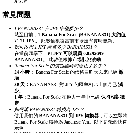
AEON
最高達65%佣金！
常見問題
1 BANANAS31 在 JPY 中值多少？
截至目前，
1 Banana For Scale (BANANAS31) 大約值
¥1.21 JPY。
此數值根據當前市場匯率實時更新。
我可以用 1 JPY 購買多少 BANANAS31？
在當前匯率下，
¥1 JPY 可以購買 0.82926991
BANANAS31。
此數值根據市場狀況波動。
Banana For Scale 的價格隨時間變化了多少？
邀请好友
24 小時：
Banana For Scale 的價格自昨天以來已經
激
增
。
邀請朋友獲得現金獎勵
30 天：
BANANAS31 對 JPY 的匯率相比上個月已
減
少
。
1 年：
Banana For Scale 在過去一年中已經
保持相對穩
定
。
如何將 BANANAS31 轉換為 JPY？
使用我們的
BANANAS31 到 JPY 轉換器
，可以立即將
Banana For Scale 轉換為 Japanese Yen。以下是幾個快速
示例：
BTC 專享獎勵