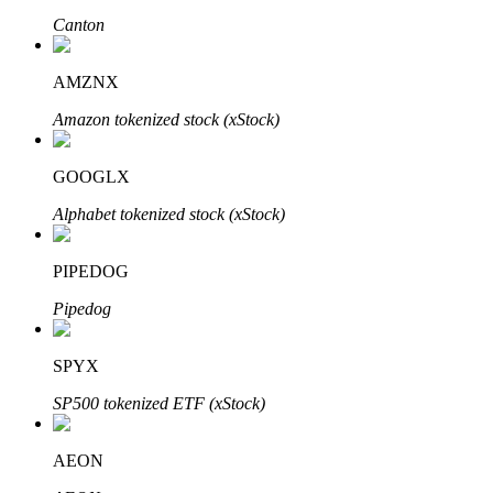
Canton
了解如何賺取穩定收入
Bitrue
AI
AMZNX
Amazon tokenized stock (xStock)
GOOGLX
Alphabet tokenized stock (xStock)
合夥人計劃
PIPEDOG
Pipedog
SPYX
SP500 tokenized ETF (xStock)
AEON
Bitrue渠道合伙人