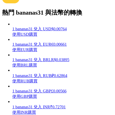
熱門 bananas31 與法幣的轉換
理財
1
bananas31
兌入
USD
$
0.00764
使用USD購買
1
bananas31
兌入
EUR
€
0.00661
使用EUR購買
1
bananas31
兌入
BRL
R$
0.03895
使用BRL購買
1
bananas31
兌入
RUB
₽
0.62864
使用RUB購買
增值寶
1
bananas31
兌入
GBP
£
0.00566
使您的資產穩定增值
使用GBP購買
1
bananas31
兌入
INR
₹
0.72701
使用INR購買