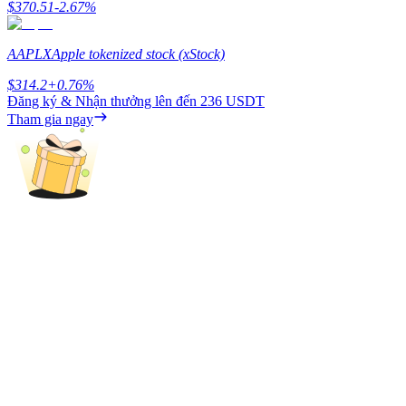
$
370.51
-2.67
%
Earn
AAPLX
Apple tokenized stock (xStock)
$
314.2
+
0.76
%
Đăng ký & Nhận thưởng lên đến
236 USDT
Tham gia ngay
Power Piggy
Làm cho tài sản của bạn tăng giá trị đều đặn