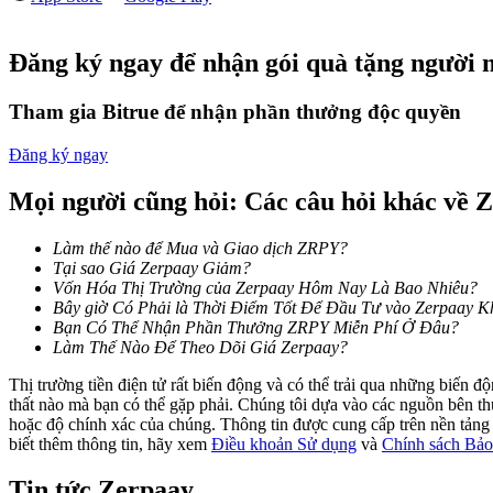
Futures sử dụng USDC làm tài sản thế chấp
Đăng ký ngay để nhận gói quà tặng người 
Tham gia Bitrue để nhận phần thưởng độc quyền
Đăng ký ngay
Mọi người cũng hỏi: Các câu hỏi khác về
Làm thế nào để Mua và Giao dịch ZRPY?
Sao chép Giao dịch
Tại sao Giá Zerpaay Giảm?
Tham gia cùng các nhà giao dịch hàng đầu
Vốn Hóa Thị Trường của Zerpaay Hôm Nay Là Bao Nhiêu?
Bây giờ Có Phải là Thời Điểm Tốt Để Đầu Tư vào Zerpaay 
Bạn Có Thể Nhận Phần Thưởng ZRPY Miễn Phí Ở Đâu?
Làm Thế Nào Để Theo Dõi Giá Zerpaay?
Thị trường tiền điện tử rất biến động và có thể trải qua những biến 
thất nào mà bạn có thể gặp phải. Chúng tôi dựa vào các nguồn bên thứ 
hoặc độ chính xác của chúng. Thông tin được cung cấp trên nền tảng n
biết thêm thông tin, hãy xem
Điều khoản Sử dụng
và
Chính sách Bảo
Tin tức Zerpaay