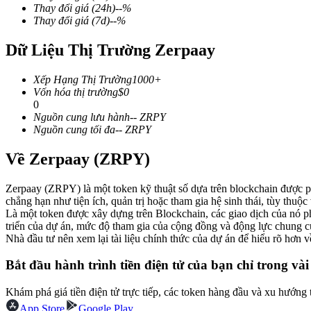
Thay đổi giá
(24h)
--
%
Thay đổi giá
(7d)
--
%
Dữ Liệu Thị Trường Zerpaay
COIN-M Futures
Xếp Hạng Thị Trường
1000+
Futures sử dụng token làm tài sản thế chấp
Vốn hóa thị trường
$
0
0
Nguồn cung lưu hành
--
ZRPY
Nguồn cung tối đa
--
ZRPY
TradFi
Về Zerpaay (ZRPY)
Phái sinh cổ phiếu, ngoại hối, kim loại quý và hàng hóa
Zerpaay (ZRPY) là một token kỹ thuật số dựa trên blockchain được p
chẳng hạn như tiện ích, quản trị hoặc tham gia hệ sinh thái, tùy thuộc 
Là một token được xây dựng trên Blockchain, các giao dịch của nó p
triển của dự án, mức độ tham gia của cộng đồng và động lực chung củ
Nhà đầu tư nên xem lại tài liệu chính thức của dự án để hiểu rõ hơn
Bắt đầu hành trình tiền điện tử của bạn chỉ trong vài
Khám phá giá tiền điện tử trực tiếp, các token hàng đầu và xu hướng 
USDC Futures vĩnh cửu
App Store
Google Play