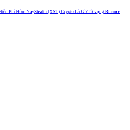
 Miễn Phí Hôm Nay
Stealth (XST) Crypto Là Gì?
Từ vựng Binance