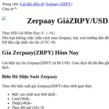
Trang chủ
>
Giá tiền điện tử
>
Zerpaay
(ZRPY)
Chia sẻ
Zerpaay
Giá
ZRPY
/USD
Hợp đồng tương lai
Thay Đổi Giá Hôm Nay
:
0
（
--
%）
Nếu bạn không chắc chắn cách mua Zerpaay, hãy xem hướng dẫn đầy
Dữ liệu cập nhật vào lúc (UTC+8)
Giá Zerpaay(ZRPY) Hôm Nay
Giá hiện tại của Zerpaay(ZRPY) là $0 USD. Giao dịch đã bắt đầu gần đ
dịch.
USDT Futures
Biểu Đồ Hiệu Suất Zerpaay
Futures sử dụng USDT làm tài sản thế chấp
Theo dõi hiệu suất giá Zerpaay(ZRPY) theo thời gian thực.
Mức cao nhất mọi thời đại
$
--
Cao
(24h)
$
--
Thấp
(24h)
$
--
Thay đổi giá
(1h)
--
%