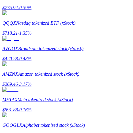
$
775.94
-0.39
%
Hướng dẫn
Hướng dẫn giao dịch Spot
QQQX
Nasdaq tokenized ETF (xStock)
$
718.21
-1.35
%
AVGOX
Broadcom tokenized stock (xStock)
$
420.28
-0.48
%
AMZNX
Amazon tokenized stock (xStock)
Chiến lược giao dịch
$
269.46
-3.17
%
Học cách duy trì lợi nhuận
METAX
Meta tokenized stock (xStock)
$
591.88
-0.16
%
GOOGLX
Alphabet tokenized stock (xStock)