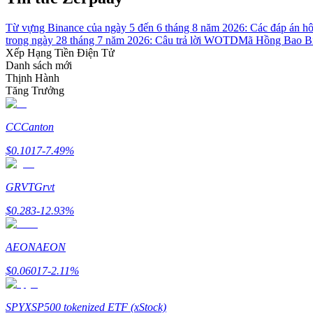
Trở thành Nhà giao dịch Sao chép
Từ vựng Binance của ngày 5 đến 6 tháng 8 năm 2026: Các đáp án h
Tận hưởng chia sẻ lợi nhuận và hoa hồng giao dịch sao chép
trong ngày 28 tháng 7 năm 2026: Câu trả lời WOTD
Mã Hồng Bao Bi
Xếp Hạng Tiền Điện Tử
Danh sách mới
Thịnh Hành
Tăng Trưởng
CC
Canton
$
0.1017
-7.49
%
Thông tin
GRVT
Grvt
Phân tích dữ liệu lớn bao gồm thông tin giao dịch, v.v.
$
0.283
-12.93
%
AEON
AEON
$
0.06017
-2.11
%
SPYX
SP500 tokenized ETF (xStock)