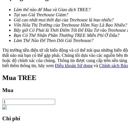
Làm thế nào để Mua và Giao dịch TREE?
Staking
Tại sao Giá Treehouse Giảm?
Giá cao nhất mọi thời đại của Treehouse là bao nhiêu?
Lợi nhuận cao và truy cập ngay lập tức
Vốn Hóa Thị Trường của Treehouse Hôm Nay Là Bao Nhiêu?
Bây giờ Có Phải là Thởi Điểm Tốt Để Đầu Tư vào Treehouse
Bạn Có Thể Nhận Phần Thưởng TREE Miễn Phí Ở Đâu?
Làm Thế Nào Để Theo Dõi Giá Treehouse?
Thị trường tiền điện tử rất biến động và có thể trải qua những biến 
thất nào mà bạn có thể gặp phải. Chúng tôi dựa vào các nguồn bên thứ 
hoặc độ chính xác của chúng. Thông tin được cung cấp trên nền tảng n
biết thêm thông tin, hãy xem
Điều khoản Sử dụng
và
Chính sách Bảo
Mua
TREE
Launchpool
Đặt cọc linh hoạt để kiếm được các token phổ biến.
Mua
Chi phí