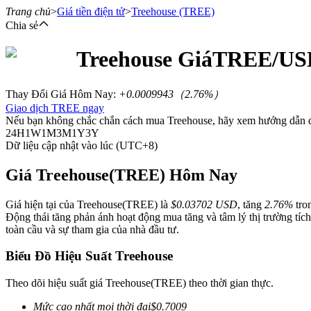
Trang chủ
>
Giá tiền điện tử
>
Treehouse
(TREE)
Chia sẻ
Treehouse
Giá
TREE
/US
Hợp đồng tương lai
Thay Đổi Giá Hôm Nay
:
+0.0009943
（
2.76
%）
Giao dịch TREE ngay
Nếu bạn không chắc chắn cách mua Treehouse, hãy xem hướng dẫn đ
24H
1W
1M
3M
1Y
3Y
Dữ liệu cập nhật vào lúc (UTC+8)
Giá Treehouse(TREE) Hôm Nay
Giá hiện tại của Treehouse(TREE) là
$0.03702 USD
, tăng
2.76%
tro
USDT Futures
Động thái tăng phản ánh hoạt động mua tăng và tâm lý thị trường tích
toàn cầu và sự tham gia của nhà đầu tư.
Futures sử dụng USDT làm tài sản thế chấp
Biểu Đồ Hiệu Suất Treehouse
Theo dõi hiệu suất giá Treehouse(TREE) theo thời gian thực.
Mức cao nhất mọi thời đại
$
0.7009