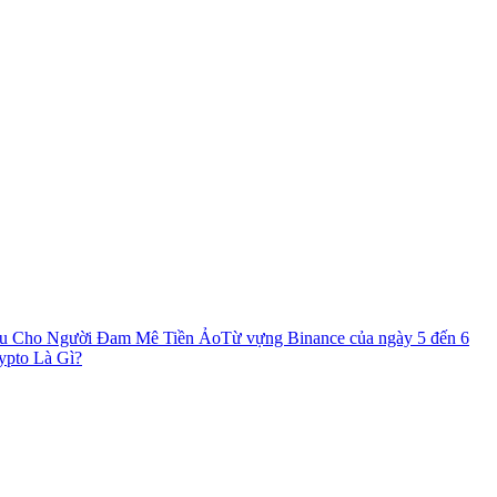
u Cho Người Đam Mê Tiền Ảo
Từ vựng Binance của ngày 5 đến 6
ypto Là Gì?