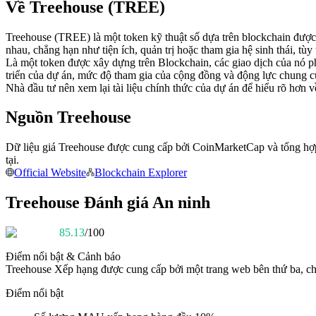
Về Treehouse (TREE)
Futures sử dụng USDC làm tài sản thế chấp
Treehouse (TREE) là một token kỹ thuật số dựa trên blockchain được
nhau, chẳng hạn như tiện ích, quản trị hoặc tham gia hệ sinh thái, tùy
Là một token được xây dựng trên Blockchain, các giao dịch của nó p
triển của dự án, mức độ tham gia của cộng đồng và động lực chung củ
Nhà đầu tư nên xem lại tài liệu chính thức của dự án để hiểu rõ hơn
Nguồn Treehouse
Dữ liệu giá Treehouse được cung cấp bởi CoinMarketCap và tổng hợp từ
Sao chép Giao dịch
tại.
Official Website
Blockchain Explorer
Tham gia cùng các nhà giao dịch hàng đầu
Treehouse Đánh giá An ninh
85.13
/100
Điểm nổi bật & Cảnh báo
Treehouse
Xếp hạng được cung cấp bởi một trang web bên thứ ba, cho
Điểm nổi bật