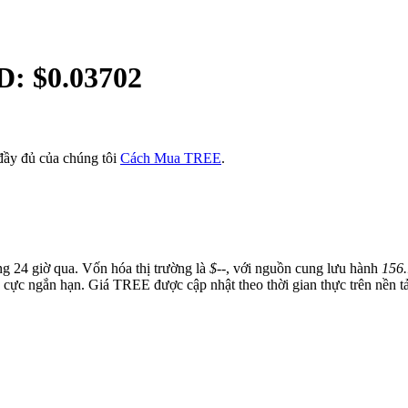
D: $
0.03702
ầy đủ của chúng tôi
Cách Mua TREE
.
ng 24 giờ qua. Vốn hóa thị trường là
$--
, với nguồn cung lưu hành
156.
 cực ngắn hạn. Giá TREE được cập nhật theo thời gian thực trên nền tả