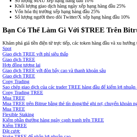
Số lượng MAU xếp hạng hàng đầu 10%
Trở thành Nhà giao dịch Sao chép
Khối lượng giao dịch hàng ngày xếp hạng hàng đầu 25%
Vốn hóa thị trường xếp hạng hàng đầu 25%
Tận hưởng chia sẻ lợi nhuận và hoa hồng giao dịch sao chép
Số lượng người theo dõi Twitter/X xếp hạng hàng đầu 10%
Bạn Có Thể Làm Gì Với $TREE Trên Bitr
Khám phá giá tiền điện tử trực tiếp, các token hàng đầu và xu hướng th
Spot
Giao dịch TREE với phí siêu thấp
Giao dịch TREE
Hợp đồng tương lai
Giao dịch TREE với đòn bẩy cao và thanh khoản sâu
Giao dịch TREE
Thông tin
Copy Trading
Sao chép giao dịch của các trader TREE hàng đầu để kiếm lợi nhuận 
Phân tích dữ liệu lớn bao gồm thông tin giao dịch, v.v.
Copy Trading TREE
Mua TREE
Mua TREE trên Bitrue bằng thẻ tín dụng/thẻ ghi nợ, chuyển khoản ng
Mua TREE
Flexible Staking
Kiếm phần thưởng hàng ngày cạnh tranh trên TREE
Kiếm TREE
Đặt cược
Stake TREE để nhận lợi nhuận cao