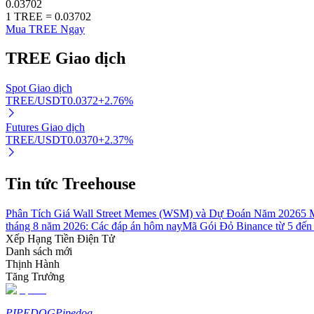
0.03702
1
TREE
=
0.03702
Mua TREE Ngay
Khóa BTR
TREE
Giao dịch
Đầu tư độc quyền cho người nắm giữ BTR
Spot Giao dịch
TREE/USDT
0.0372
+
2.76
%
Futures Giao dịch
TREE/USDT
0.0370
+
2.37
%
Tin tức Treehouse
Khoản vay
Phân Tích Giá Wall Street Memes (WSM) và Dự Đoán Năm 2026
5 
tháng 8 năm 2026: Các đáp án hôm nay
Mã Gói Đỏ Binance từ 5 đến
Dịch vụ vay được hỗ trợ bằng tiền điện tử
Xếp Hạng Tiền Điện Tử
Danh sách mới
Thịnh Hành
Tăng Trưởng
PIPEDOG
Pipedog