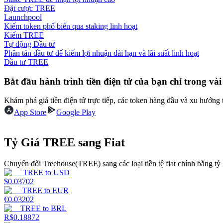
Đặt cược TREE
Launchpool
Hướng dẫn
Kiếm token phổ biến qua staking linh hoạt
Kiếm TREE
Hướng dẫn giao dịch Spot
Tự động Đầu tư
Phân tán đầu tư để kiếm lợi nhuận dài hạn và lãi suất linh hoạt
Đầu tư TREE
Bắt đầu hành trình tiền điện tử của bạn chỉ trong vài
Khám phá giá tiền điện tử trực tiếp, các token hàng đầu và xu hướng 
App Store
Google Play
Chiến lược giao dịch
Tỷ Giá TREE sang Fiat
Học cách duy trì lợi nhuận
Chuyển đổi Treehouse(TREE) sang các loại tiền tệ fiat chính bằng tỷ g
TREE
to
USD
$
0.03702
TREE
to
EUR
€
0.03202
TREE
to
BRL
R$
0.18872