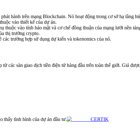
 phát hành trên mạng Blockchain. Nó hoạt động trong cơ sở hạ tầng hi
 thuộc vào thiết kế của dự án.
hụ thuộc vào tính bảo mật và cơ chế đồng thuận của mạng lưới nền tảng
a thị trường crypto.
 về các trường hợp sử dụng dự kiến và tokenomics của nó.
 các sàn giao dịch tiền điện tử hàng đầu trên toàn thế giới. Giá được 
 thấy tình hình của dự án đầu tư.
CERTIK