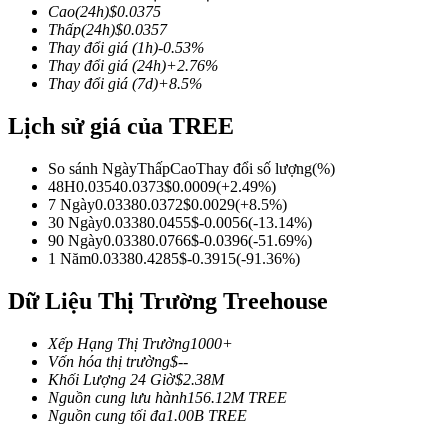
Cao
(24h)
$
0.0375
Thấp
(24h)
$
0.0357
Thay đổi giá
(1h)
-0.53
%
Thay đổi giá
(24h)
+
2.76
%
Thay đổi giá
(7d)
+
8.5
%
COIN-M Futures
Lịch sử giá của TREE
Futures sử dụng token làm tài sản thế chấp
So sánh Ngày
Thấp
Cao
Thay đổi số lượng
(%)
48H
0.0354
0.0373
$
0.0009
(
+
2.49
%)
TradFi
7 Ngày
0.0338
0.0372
$
0.0029
(
+
8.5
%)
30 Ngày
0.0338
0.0455
$
-0.0056
(
-13.14
%)
Phái sinh cổ phiếu, ngoại hối, kim loại quý và hàng hóa
90 Ngày
0.0338
0.0766
$
-0.0396
(
-51.69
%)
1 Năm
0.0338
0.4285
$
-0.3915
(
-91.36
%)
Dữ Liệu Thị Trường Treehouse
Xếp Hạng Thị Trường
1000+
Vốn hóa thị trường
$
--
Khối Lượng 24 Giờ
$
2.38M
Nguồn cung lưu hành
156.12M
TREE
Nguồn cung tối đa
1.00B
TREE
USDC Futures vĩnh cửu