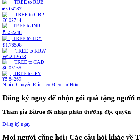
TREE
to
RUB
₽
3.04587
Earn
TREE
to
GBP
£
0.02744
TREE
to
INR
₹
3.52248
TREE
to
TRY
₺
1.76598
TREE
to
KRW
₩
52.12678
TREE
to
CAD
$
0.05165
TREE
to
JPY
Power Piggy
¥
5.84269
Nhiều Chuyển Đổi Tiền Điện Tử Hơn
Làm cho tài sản của bạn tăng giá trị đều đặn
Đăng ký ngay để nhận gói quà tặng người 
Tham gia Bitrue để nhận phần thưởng độc quyền
Đăng ký ngay
Mọi người cũng hỏi: Các câu hỏi khác về