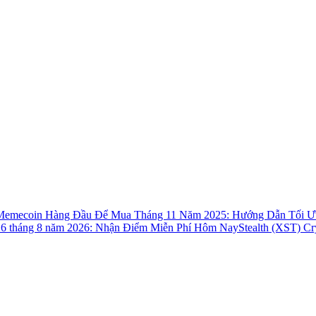
Memecoin Hàng Đầu Để Mua Tháng 11 Năm 2025: Hướng Dẫn Tối Ư
 6 tháng 8 năm 2026: Nhận Điểm Miễn Phí Hôm Nay
Stealth (XST) Cr