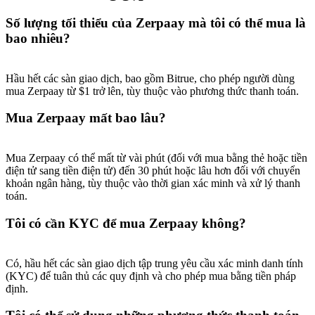
Số lượng tối thiểu của Zerpaay mà tôi có thể mua là
bao nhiêu?
Hầu hết các sàn giao dịch, bao gồm Bitrue, cho phép người dùng
Giới thiệu
mua Zerpaay từ $1 trở lên, tùy thuộc vào phương thức thanh toán.
Mời một người bạn để nhận phần thưởng tiền mặt
Mua Zerpaay mất bao lâu?
BTC Welcome Rewards
Mua Zerpaay có thể mất từ vài phút (đối với mua bằng thẻ hoặc tiền
điện tử sang tiền điện tử) đến 30 phút hoặc lâu hơn đối với chuyển
khoản ngân hàng, tùy thuộc vào thời gian xác minh và xử lý thanh
toán.
Tôi có cần KYC để mua Zerpaay không?
Có, hầu hết các sàn giao dịch tập trung yêu cầu xác minh danh tính
(KYC) để tuân thủ các quy định và cho phép mua bằng tiền pháp
định.
BTC Welcome Rewards