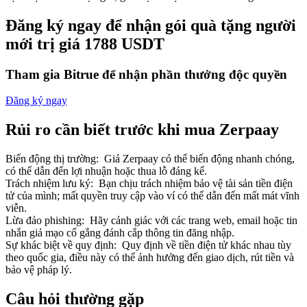
Đăng ký ngay để nhận gói quà tặng người
mới trị giá 1788 USDT
Tham gia Bitrue để nhận phần thưởng độc quyền
Đối tác Bitrue
Đăng ký ngay
Rủi ro cần biết trước khi mua Zerpaay
Biến động thị trường
:
Giá Zerpaay có thể biến động nhanh chóng,
có thể dẫn đến lợi nhuận hoặc thua lỗ đáng kể.
Trách nhiệm lưu ký
:
Bạn chịu trách nhiệm bảo vệ tài sản tiền điện
tử của mình; mất quyền truy cập vào ví có thể dẫn đến mất mát vĩnh
viễn.
Lừa đảo phishing
:
Hãy cảnh giác với các trang web, email hoặc tin
Đối tác Bitrue
nhắn giả mạo cố gắng đánh cắp thông tin đăng nhập.
Lên đến 65% hoa hồng!
Sự khác biệt về quy định
:
Quy định về tiền điện tử khác nhau tùy
theo quốc gia, điều này có thể ảnh hưởng đến giao dịch, rút tiền và
bảo vệ pháp lý.
Câu hỏi thường gặp