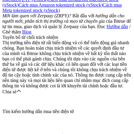
(xStock)
Cách mua Amazon tokenized stock (xStock)
Cách mua
Meta tokenized stock (xStock)
Mới làm quen với Zerpaay (ZRPY)?
Bắt đầu với
hướng dẫn cho
người mới, phân tích thị trường và mẹo từ chuyên gia
của Bitrue để
tự tin mua, giao dịch và quản lý Zerpaay của bạn. Đọc
Hướng dẫn
/
Ghé thăm
Blog
Việt
Tuyên bố từ chối trách nhiệm
Thị trường tiền điện tử rất biến động và có thể biến động giá nhanh
chóng. Bạn hoàn toàn chịu trách nhiệm về các quyết định đầu tư
của mình và Bitrue không chịu trách nhiệm về bất kỳ tổn thất nào
bạn có thể phải gánh chịu. Chúng tôi dựa vào các nguồn của bên
thứ ba về giá và các dữ liệu khác có liên quan đối với các loại tiền
điện tử được liệt kê ở trên và chúng tôi không chịu trách nhiệm về
độ tin cậy hoặc tính chính xác của nó. Thông tin được cung cấp trên
nền tảng này và mọi tài liệu liên quan chỉ nhằm mục đích cung cấp
thông tin và không được coi là lời khuyên tài chính hoặc đầu tư.
Chia sẻ
Tìm kiếm hướng dẫn mua tiền điện tử