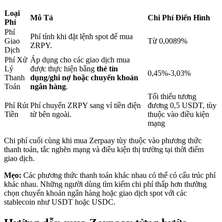
Loại
Mô Tả
Chi Phí Điển Hình
Phí
Khóa BTR
Phí
Phí tính khi đặt lệnh spot để mua
Giao
Từ 0,0089%
ZRPY.
Đầu tư độc quyền cho người nắm giữ BTR
Dịch
Phí Xử
Áp dụng cho các giao dịch mua
Lý
được thực hiện bằng
thẻ tín
0,45%-3,03%
Thanh
dụng/ghi nợ hoặc chuyển khoản
Toán
ngân hàng
.
Tối thiểu tương
Phí Rút
Phí chuyển ZRPY sang ví tiền điện
đương 0,5 USDT, tùy
Tiền
tử bên ngoài.
thuộc vào điều kiện
mạng
Chi phí cuối cùng khi mua Zerpaay tùy thuộc vào phương thức
Khoản vay
thanh toán, tắc nghẽn mạng và điều kiện thị trường tại thời điểm
giao dịch.
Dịch vụ vay được hỗ trợ bằng tiền điện tử
Mẹo:
Các phương thức thanh toán khác nhau có thể có cấu trúc phí
khác nhau. Những người dùng tìm kiếm chi phí thấp hơn thường
chọn chuyển khoản ngân hàng hoặc giao dịch spot với các
stablecoin như USDT hoặc USDC.