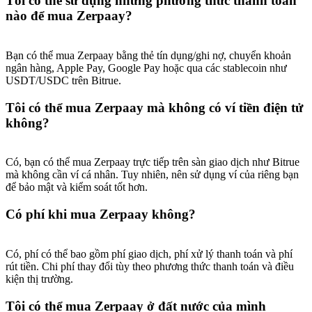
Tôi có thể sử dụng những phương thức thanh toán
Deposit & Trade BTC to Share 25000 USDT prize pool!
nào để mua Zerpaay?
Bạn có thể mua Zerpaay bằng thẻ tín dụng/ghi nợ, chuyển khoản
Deposit CASHCAT & Win
ngân hàng, Apple Pay, Google Pay hoặc qua các stablecoin như
USDT/USDC trên Bitrue.
Share 500000 CASHCAT prize pool
Tôi có thể mua Zerpaay mà không có ví tiền điện tử
không?
Exclusive for BitMart Users
Có, bạn có thể mua Zerpaay trực tiếp trên sàn giao dịch như Bitrue
Register & Trade to Win 500,000 USDT
mà không cần ví cá nhân. Tuy nhiên, nên sử dụng ví của riêng bạn
để bảo mật và kiểm soát tốt hơn.
Có phí khi mua Zerpaay không?
Precious Metals Trading Carnival
Có, phí có thể bao gồm phí giao dịch, phí xử lý thanh toán và phí
Trade Gold & Silver · 33,333 USDT Bonus
rút tiền. Chi phí thay đổi tùy theo phương thức thanh toán và điều
kiện thị trường.
Tôi có thể mua Zerpaay ở đất nước của mình