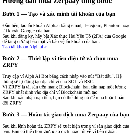
Hướng dẫn mua Zerpaay từng bước
Bước
1 —
Tạo và xác minh tài khoản của bạn
Đầu tiên, tạo tài khoản Alph.ai bằng email, Telegram, Phantom hoặc
Đầu tư cố định và quản lý tài chính
tài khoản Google của bạn.
Sau khi đăng ký, hãy bật Xác thực Hai Yếu Tố (2FA) của Google
Tận hưởng việc quản lý tài chính hiện tại và thu nhập lâu dài
để tăng cường bảo mật và bảo vệ tài khoản của bạn.
Tạo tài khoản Alph.ai
>
Bước
2 —
Thiết lập ví tiền điện tử và chọn mua
ZRPY
Truy cập ví Alph AI Bot bằng cách nhấp vào nút "Bắt đầu". Hệ
thống sẽ tự động tạo địa chỉ ví cho SOL và BSC.
Vì ZRPY là tài sản trên mạng Blockchain, bạn cần nạp một lượng
ZRPY nhất định vào địa chỉ ví Blockchain mới tạo.
Sau khi xác nhận nạp tiền, bạn có thể dùng nó để mua hoặc hoán
Staking 101
đổi ZRPY.
Tìm hiểu về kiếm thu nhập thụ động
Bước
3 —
Hoàn tất giao dịch mua Zerpaay của bạn
Bitrue
AI
Sau khi lệnh hoàn tất, ZRPY sẽ xuất hiện trong ví sàn giao dịch của
bạn. Bạn có thể chọn giữ, giao dịch hoặc rút về ví bên ngoài.