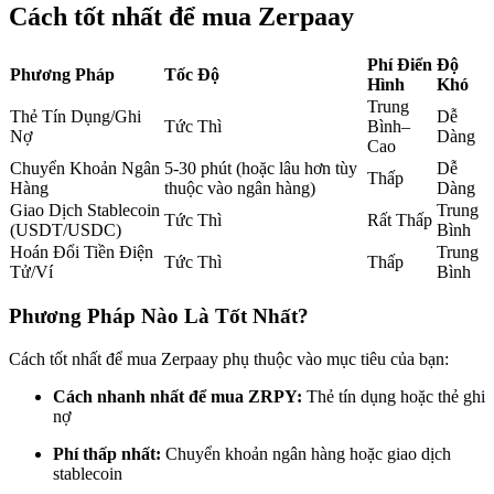
Cách tốt nhất để mua Zerpaay
Futures sử dụng USDC làm tài sản thế chấp
Phí Điển
Độ
Phương Pháp
Tốc Độ
Hình
Khó
Trung
Thẻ Tín Dụng/Ghi
Dễ
Tức Thì
Bình–
Nợ
Dàng
Cao
Chuyển Khoản Ngân
5-30 phút (hoặc lâu hơn tùy
Dễ
Thấp
Hàng
thuộc vào ngân hàng)
Dàng
Giao Dịch Stablecoin
Trung
Tức Thì
Rất Thấp
(USDT/USDC)
Bình
Sao chép Giao dịch
Hoán Đổi Tiền Điện
Trung
Tức Thì
Thấp
Tử/Ví
Bình
Tham gia cùng các nhà giao dịch hàng đầu
Phương Pháp Nào Là Tốt Nhất?
Cách tốt nhất để mua Zerpaay phụ thuộc vào mục tiêu của bạn:
Cách nhanh nhất để mua ZRPY:
Thẻ tín dụng hoặc thẻ ghi
nợ
Phí thấp nhất:
Chuyển khoản ngân hàng hoặc giao dịch
stablecoin