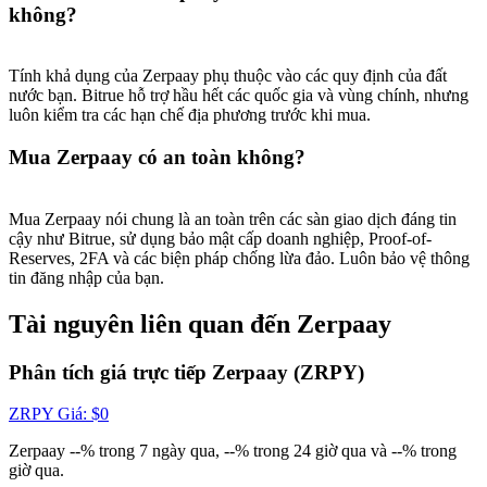
USDT New User Exclusive 10% APR
không?
USDT Flexible Staking | Daily Rewards
Tính khả dụng của Zerpaay phụ thuộc vào các quy định của đất
nước bạn. Bitrue hỗ trợ hầu hết các quốc gia và vùng chính, nhưng
luôn kiểm tra các hạn chế địa phương trước khi mua.
BTC New User Exclusive: 6.5% APR
Mua Zerpaay có an toàn không?
BTC Flexible Staking | Daily Rewards
Mua Zerpaay nói chung là an toàn trên các sàn giao dịch đáng tin
cậy như Bitrue, sử dụng bảo mật cấp doanh nghiệp, Proof-of-
Reserves, 2FA và các biện pháp chống lừa đảo. Luôn bảo vệ thông
tin đăng nhập của bạn.
Tài nguyên liên quan đến Zerpaay
Phân tích giá trực tiếp Zerpaay (ZRPY)
Thêm sự kiện
ZRPY
Giá
: $
0
Nhận giải thưởng và phần thưởng độc quyền
Zerpaay --% trong 7 ngày qua, --% trong 24 giờ qua và --% trong
Trung tâm phần thưởng
giờ qua.