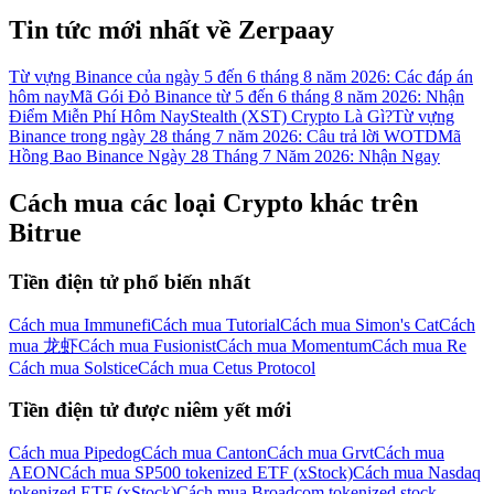
Đăng nhập
Đăng ký
Tin tức mới nhất về Zerpaay
Từ vựng Binance của ngày 5 đến 6 tháng 8 năm 2026: Các đáp án
hôm nay
Mã Gói Đỏ Binance từ 5 đến 6 tháng 8 năm 2026: Nhận
Điểm Miễn Phí Hôm Nay
Stealth (XST) Crypto Là Gì?
Từ vựng
Binance trong ngày 28 tháng 7 năm 2026: Câu trả lời WOTD
Mã
Hồng Bao Binance Ngày 28 Tháng 7 Năm 2026: Nhận Ngay
Cách mua các loại Crypto khác trên
Bitrue
Đăng nhập
Đăng ký
Tiền điện tử phổ biến nhất
Cách mua Immunefi
Cách mua Tutorial
Cách mua Simon's Cat
Cách
mua 龙虾
Cách mua Fusionist
Cách mua Momentum
Cách mua Re
Cách mua Solstice
Cách mua Cetus Protocol
Tiền điện tử được niêm yết mới
Tải ứng dụng
Bitrue
Cách mua Pipedog
Cách mua Canton
Cách mua Grvt
Cách mua
AEON
Cách mua SP500 tokenized ETF (xStock)
Cách mua Nasdaq
tokenized ETF (xStock)
Cách mua Broadcom tokenized stock