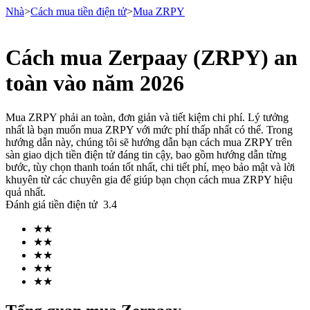
Nhà
>
Cách mua tiền điện tử
>
Mua ZRPY
Cách mua Zerpaay (ZRPY) an
Hợp đồng tương lai
toàn vào năm 2026
Mua ZRPY phải an toàn, đơn giản và tiết kiệm chi phí. Lý tưởng
nhất là bạn muốn mua ZRPY với mức phí thấp nhất có thể. Trong
hướng dẫn này, chúng tôi sẽ hướng dẫn bạn cách mua ZRPY trên
sàn giao dịch tiền điện tử đáng tin cậy, bao gồm hướng dẫn từng
bước, tùy chọn thanh toán tốt nhất, chi tiết phí, mẹo bảo mật và lời
khuyên từ các chuyên gia để giúp bạn chọn cách mua ZRPY hiệu
quả nhất.
Đánh giá tiền điện tử
3.4
USDT Futures
★
★
Futures sử dụng USDT làm tài sản thế chấp
★
★
★
★
★
★
★
★