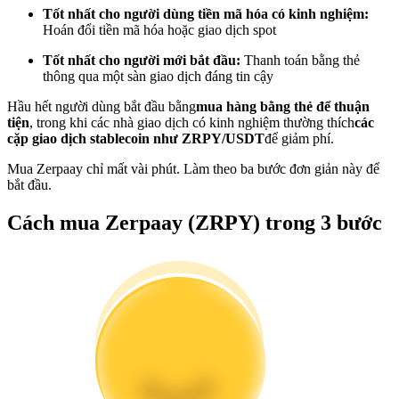
Tốt nhất cho người dùng tiền mã hóa có kinh nghiệm:
Trở thành Nhà giao dịch Sao chép
Hoán đổi tiền mã hóa hoặc giao dịch spot
Tận hưởng chia sẻ lợi nhuận và hoa hồng giao dịch sao chép
Tốt nhất cho người mới bắt đầu:
Thanh toán bằng thẻ
thông qua một sàn giao dịch đáng tin cậy
Hầu hết người dùng bắt đầu bằng
mua hàng bằng thẻ để thuận
tiện
, trong khi các nhà giao dịch có kinh nghiệm thường thích
các
cặp giao dịch stablecoin như ZRPY/USDT
để giảm phí.
Mua Zerpaay chỉ mất vài phút. Làm theo ba bước đơn giản này để
bắt đầu.
Cách mua Zerpaay (ZRPY) trong 3 bước
Thông tin
Phân tích dữ liệu lớn bao gồm thông tin giao dịch, v.v.