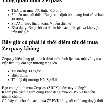
Tổng quan mua Zerpaay
Thời gian mua ước tính
:
~15 phút
Số tiền mua tối thiểu
:
Được xác định bởi mạng lưới và ví bạn
sử dụng.
COIN-M Futures
Phương thức thanh toán
:
Ví tiền điện tử
Khả dụng
:
Được hỗ trợ ở hầu hết các quốc gia và khu vực
Futures sử dụng token làm tài sản thế chấp
trên thế giới
Bây giờ có phải là thời điểm tốt để mua
TradFi
Zerpaay không
Phái sinh cổ phiếu, ngoại hối, kim loại quý và hàng hóa
Zerpaay hiện đang giao dịch dưới mức đỉnh lịch sử, một vùng mà
việc tích lũy dài hạn thường tăng lên.
Xu hướng 30 ngày
:
Biến động
:
Tâm lý thị trường
:
Nỗi Sợ Hãi
Bạn có dự định mua Zerpaay (ZRPY) hôm nay không?
Khám phá cách người dùng khác đang mua ZRPY và bắt đầu
nhanh chóng:
Có, hãy chỉ cho tôi cách mua ZRPY
Không, tôi chỉ đang duyệt thôi
USDC Futures vĩnh cửu