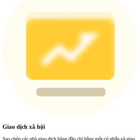
Share 500000 CASHCAT prize pool
Exclusive for BitMart Users
Register & Trade to Win 500,000 USDT
Precious Metals Trading Carnival
Trade Gold & Silver · 33,333 USDT Bonus
USDT New User Exclusive 10% APR
USDT Flexible Staking | Daily Rewards
Giao dịch xã hội
Sao chép các nhà giao dịch hàng đầu chỉ bằng một cú nhấp và giao