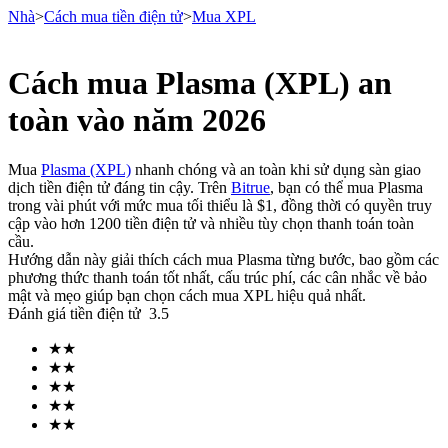
Nhà
>
Cách mua tiền điện tử
>
Mua XPL
Cách mua Plasma (XPL) an
Hợp đồng tương lai
toàn vào năm 2026
Mua
Plasma (XPL)
nhanh chóng và an toàn khi sử dụng sàn giao
dịch tiền điện tử đáng tin cậy. Trên
Bitrue
, bạn có thể mua Plasma
trong vài phút với mức mua tối thiểu là $1, đồng thời có quyền truy
cập vào hơn 1200 tiền điện tử và nhiều tùy chọn thanh toán toàn
cầu.
Hướng dẫn này giải thích cách mua Plasma từng bước, bao gồm các
phương thức thanh toán tốt nhất, cấu trúc phí, các cân nhắc về bảo
mật và mẹo giúp bạn chọn cách mua XPL hiệu quả nhất.
USDT Futures
Đánh giá tiền điện tử
3.5
Futures sử dụng USDT làm tài sản thế chấp
★
★
★
★
★
★
★
★
★
★