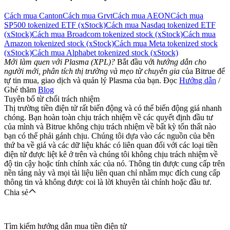
Cách mua Canton
Cách mua Grvt
Cách mua AEON
Cách mua
SP500 tokenized ETF (xStock)
Cách mua Nasdaq tokenized ETF
(xStock)
Cách mua Broadcom tokenized stock (xStock)
Cách mua
Amazon tokenized stock (xStock)
Cách mua Meta tokenized stock
(xStock)
Cách mua Alphabet tokenized stock (xStock)
Mới làm quen với Plasma (XPL)?
Bắt đầu với
hướng dẫn cho
người mới, phân tích thị trường và mẹo từ chuyên gia
của Bitrue để
tự tin mua, giao dịch và quản lý Plasma của bạn. Đọc
Hướng dẫn
/
Ghé thăm
Blog
Tuyên bố từ chối trách nhiệm
Thị trường tiền điện tử rất biến động và có thể biến động giá nhanh
chóng. Bạn hoàn toàn chịu trách nhiệm về các quyết định đầu tư
của mình và Bitrue không chịu trách nhiệm về bất kỳ tổn thất nào
bạn có thể phải gánh chịu. Chúng tôi dựa vào các nguồn của bên
thứ ba về giá và các dữ liệu khác có liên quan đối với các loại tiền
điện tử được liệt kê ở trên và chúng tôi không chịu trách nhiệm về
độ tin cậy hoặc tính chính xác của nó. Thông tin được cung cấp trên
nền tảng này và mọi tài liệu liên quan chỉ nhằm mục đích cung cấp
thông tin và không được coi là lời khuyên tài chính hoặc đầu tư.
Chia sẻ
Tìm kiếm hướng dẫn mua tiền điện tử