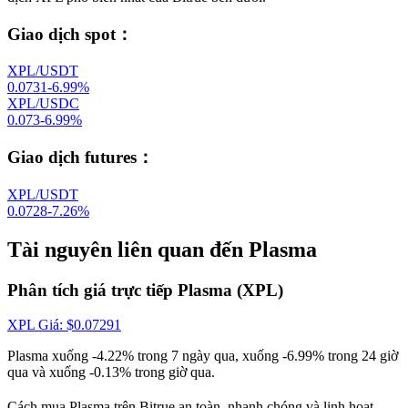
Giao dịch spot
：
XPL/USDT
0.0731
-6.99
%
XPL/USDC
0.073
-6.99
%
Giao dịch futures
：
XPL/USDT
0.0728
-7.26
%
Tài nguyên liên quan đến Plasma
Phân tích giá trực tiếp Plasma (XPL)
XPL
Giá
: $
0.07291
Plasma xuống -4.22% trong 7 ngày qua, xuống -6.99% trong 24 giờ
qua và xuống -0.13% trong giờ qua.
Cách mua Plasma trên Bitrue an toàn, nhanh chóng và linh hoạt.