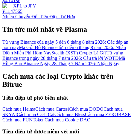
$
0.10186
XPL
to
JPY
¥
11.47565
Nhiều Chuyển Đổi Tiền Điện Tử Hơn
Tin tức mới nhất về Plasma
Từ vựng Binance của ngày 5 đến 6 tháng 8 năm 2026: Các đáp án
hôm nay
Mã Gói Đỏ Binance từ 5 đến 6 tháng 8 năm 2026: Nhận
Điểm Miễn Phí Hôm Nay
Stealth (XST) Crypto Là Gì?
Từ vựng
Binance trong ngày 28 tháng 7 năm 2026: Câu trả lời WOTD
Mã
Hồng Bao Binance Ngày 28 Tháng 7 Năm 2026: Nhận Ngay
Cách mua các loại Crypto khác trên
Bitrue
Tiền điện tử phổ biến nhất
Cách mua Heima
Cách mua Cartesi
Cách mua DODO
Cách mua
SKYAI
Cách mua Cash Cat
Cách mua Bless
Cách mua ZEROBASE
Cách mua FUNToken
Cách mua Cookie DAO
Tiền điện tử được niêm yết mới