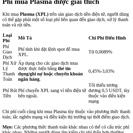
Phí mua Plasma được giải thích
Khi mua
Plasma (XPL)
trên sàn giao dịch tiền điện tử, người dùng
Khóa BTR
có thể gặp phải một số loại phí liên quan đến giao dịch, xử lý thanh
toán và rút tiền.
Đầu tư độc quyền cho người nắm giữ BTR
Loại
Mô Tả
Chi Phí Điển Hình
Phí
Phí
Phí tính khi đặt lệnh spot để mua
Giao
Từ 0,0089%
XPL.
Dịch
Phí Xử
Áp dụng cho các giao dịch mua
Lý
được thực hiện bằng
thẻ tín
0,45%-3,03%
Thanh
dụng/ghi nợ hoặc chuyển khoản
Toán
ngân hàng
.
Tối thiểu tương
Khoản vay
Phí Rút
Phí chuyển XPL sang ví tiền điện tử
đương 0,5 USDT, tùy
Tiền
bên ngoài.
thuộc vào điều kiện
Dịch vụ vay được hỗ trợ bằng tiền điện tử
mạng
Chi phí cuối cùng khi mua Plasma tùy thuộc vào phương thức thanh
toán, tắc nghẽn mạng và điều kiện thị trường tại thời điểm giao dịch.
Mẹo:
Các phương thức thanh toán khác nhau có thể có cấu trúc phí
khác nhau. Những người dùng tìm kiếm chi phí thấp hơn thường