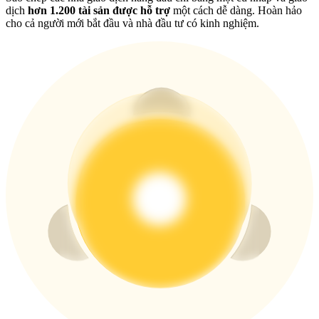
New Listing Futures Fest
dịch
hơn 1.200 tài sản được hỗ trợ
một cách dễ dàng. Hoàn hảo
cho cả người mới bắt đầu và nhà đầu tư có kinh nghiệm.
Trade New Futures, Win 200,000 USDT
Crypto World Cup 2026: Grand Finale
77,777+3k Rewards
Thêm sự kiện
Nhận giải thưởng và phần thưởng độc quyền
Đăng nhập
Đăng ký