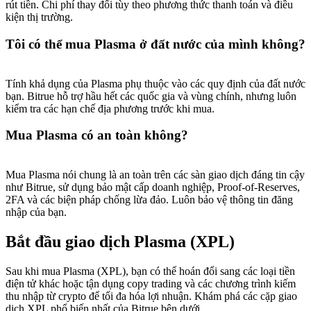
rút tiền. Chi phí thay đổi tùy theo phương thức thanh toán và điều
kiện thị trường.
Tôi có thể mua Plasma ở đất nước của mình không?
Tính khả dụng của Plasma phụ thuộc vào các quy định của đất nước
bạn. Bitrue hỗ trợ hầu hết các quốc gia và vùng chính, nhưng luôn
kiểm tra các hạn chế địa phương trước khi mua.
Mua Plasma có an toàn không?
Mua Plasma nói chung là an toàn trên các sàn giao dịch đáng tin cậy
như Bitrue, sử dụng bảo mật cấp doanh nghiệp, Proof-of-Reserves,
2FA và các biện pháp chống lừa đảo. Luôn bảo vệ thông tin đăng
nhập của bạn.
Bắt đầu giao dịch Plasma (XPL)
Sau khi mua Plasma (XPL), bạn có thể hoán đổi sang các loại tiền
điện tử khác hoặc tận dụng copy trading và các chương trình kiếm
thu nhập từ crypto để tối đa hóa lợi nhuận. Khám phá các cặp giao
dịch XPL phổ biến nhất của Bitrue bên dưới.