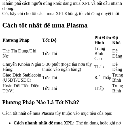
Khám phá cách người dùng khác đang mua XPL và bắt đầu nhanh
Futures sử dụng USDC làm tài sản thế chấp
chóng:
Có, hãy chỉ cho tôi cách mua XPL
Không, tôi chỉ đang duyệt thôi
Cách tốt nhất để mua Plasma
Phí Điển
Độ
Phương Pháp
Tốc Độ
Hình
Khó
Trung
Thẻ Tín Dụng/Ghi
Dễ
Tức Thì
Bình–
Nợ
Dàng
Cao
Sao chép Giao dịch
Chuyển Khoản Ngân
5-30 phút (hoặc lâu hơn tùy
Dễ
Thấp
Hàng
thuộc vào ngân hàng)
Dàng
Tham gia cùng các nhà giao dịch hàng đầu
Giao Dịch Stablecoin
Trung
Tức Thì
Rất Thấp
(USDT/USDC)
Bình
Hoán Đổi Tiền Điện
Trung
Tức Thì
Thấp
Tử/Ví
Bình
Phương Pháp Nào Là Tốt Nhất?
Cách tốt nhất để mua Plasma tùy thuộc vào mục tiêu của bạn:
Cách nhanh nhất để mua XPL:
Thẻ tín dụng hoặc ghi nợ