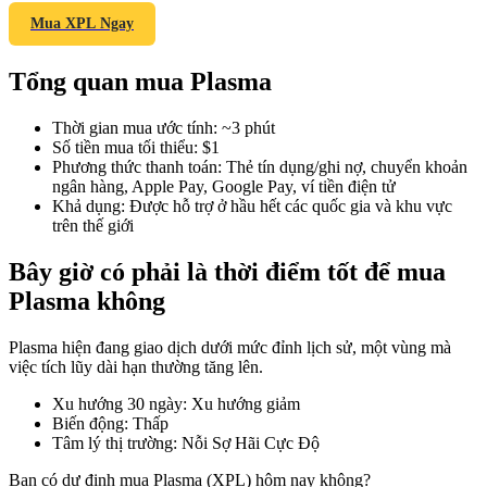
Mua XPL Ngay
Tổng quan mua Plasma
COIN-M Futures
Thời gian mua ước tính
:
~3 phút
Futures sử dụng token làm tài sản thế chấp
Số tiền mua tối thiểu
:
$1
Phương thức thanh toán
:
Thẻ tín dụng/ghi nợ, chuyển khoản
ngân hàng, Apple Pay, Google Pay, ví tiền điện tử
Khả dụng
:
Được hỗ trợ ở hầu hết các quốc gia và khu vực
TradFi
trên thế giới
Phái sinh cổ phiếu, ngoại hối, kim loại quý và hàng hóa
Bây giờ có phải là thời điểm tốt để mua
Plasma không
Plasma hiện đang giao dịch dưới mức đỉnh lịch sử, một vùng mà
việc tích lũy dài hạn thường tăng lên.
Xu hướng 30 ngày
:
Xu hướng giảm
Biến động
:
Thấp
Tâm lý thị trường
:
Nỗi Sợ Hãi Cực Độ
USDC Futures vĩnh cửu
Bạn có dự định mua Plasma (XPL) hôm nay không?