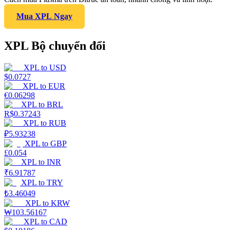
Mua XPL Ngay
XPL Bộ chuyển đổi
XPL
to
USD
$
0.0727
XPL
to
EUR
€
0.06298
XPL
to
BRL
R$
0.37243
XPL
to
RUB
₽
5.93238
XPL
to
GBP
£
0.054
XPL
to
INR
₹
6.91787
XPL
to
TRY
₺
3.46049
XPL
to
KRW
₩
103.56167
XPL
to
CAD