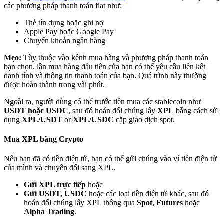
các phương pháp thanh toán fiat như:
Thẻ tín dụng hoặc ghi nợ
Apple Pay hoặc Google Pay
Chuyển khoản ngân hàng
Mẹo:
Tùy thuộc vào kênh mua hàng và phương pháp thanh toán
Đối tác Bitrue
bạn chọn, lần mua hàng đầu tiên của bạn có thể yêu cầu liên kết
danh tính và thông tin thanh toán của bạn. Quá trình này thường
được hoàn thành trong vài phút.
Ngoài ra, người dùng có thể trước tiên mua các stablecoin như
USDT hoặc USDC
, sau đó hoán đổi chúng lấy
XPL
bằng cách sử
dụng
XPL/USDT
or
XPL/USDC
cặp giao dịch spot.
Mua XPL bằng Crypto
Nếu bạn đã có tiền điện tử, bạn có thể gửi chúng vào ví tiền điện tử
Đối tác Bitrue
của mình và chuyển đổi sang XPL.
Lên đến 65% hoa hồng!
Gửi XPL trực tiếp
hoặc
Gửi USDT, USDC
hoặc các loại tiền điện tử khác, sau đó
hoán đổi chúng lấy XPL thông qua
Spot
,
Futures
hoặc
Alpha Trading
.