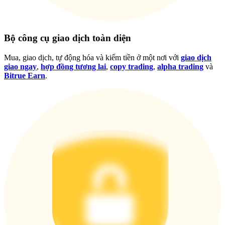
Bộ công cụ giao dịch toàn diện
Mua, giao dịch, tự động hóa và kiếm tiền ở một nơi với
giao dịch
giao ngay
,
hợp đồng tương lai
,
copy trading
,
alpha trading
và
Bitrue Earn
.
Đăng nhập
Đăng ký
Trung tâm phần
thưởng