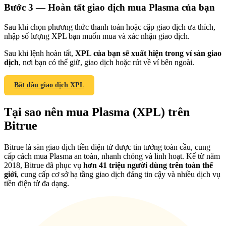
Bước
3 —
Hoàn tất giao dịch mua Plasma của bạn
Sau khi chọn phương thức thanh toán hoặc cặp giao dịch ưa thích,
nhập số lượng XPL bạn muốn mua và xác nhận giao dịch.
Sau khi lệnh hoàn tất,
XPL của bạn sẽ xuất hiện trong ví sàn giao
Giới thiệu
dịch
, nơi bạn có thể giữ, giao dịch hoặc rút về ví bên ngoài.
Mời một người bạn để nhận phần thưởng tiền mặt
Bắt đầu giao dịch XPL
Deposit CASHCAT & Win
Tại sao nên mua Plasma (XPL) trên
Bitrue
Bitrue là sàn giao dịch tiền điện tử được tin tưởng toàn cầu, cung
cấp cách mua Plasma an toàn, nhanh chóng và linh hoạt. Kể từ năm
2018, Bitrue đã phục vụ
hơn 41 triệu người dùng trên toàn thế
giới
, cung cấp cơ sở hạ tầng giao dịch đáng tin cậy và nhiều dịch vụ
tiền điện tử đa dạng.
Deposit CASHCAT & Win