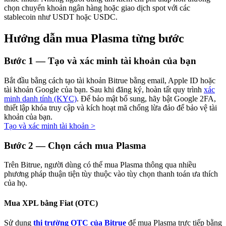
chọn chuyển khoản ngân hàng hoặc giao dịch spot với các
stablecoin như USDT hoặc USDC.
Hướng dẫn mua Plasma từng bước
Đầu tư cố định và quản lý tài chính
Bước
1 —
Tạo và xác minh tài khoản của bạn
Tận hưởng việc quản lý tài chính hiện tại và thu nhập lâu dài
Bắt đầu bằng cách tạo tài khoản Bitrue bằng email, Apple ID hoặc
tài khoản Google của bạn. Sau khi đăng ký, hoàn tất quy trình
xác
minh danh tính (KYC)
. Để bảo mật bổ sung, hãy bật Google 2FA,
thiết lập khóa truy cập và kích hoạt mã chống lừa đảo để bảo vệ tài
khoản của bạn.
Tạo và xác minh tài khoản
>
Bước
2 —
Chọn cách mua Plasma
Trên Bitrue, người dùng có thể mua Plasma thông qua nhiều
Staking 101
phương pháp thuận tiện tùy thuộc vào tùy chọn thanh toán ưa thích
của họ.
Tìm hiểu về kiếm thu nhập thụ động
Bitrue
AI
Mua XPL bằng Fiat (OTC)
Sử dụng
thị trường OTC của Bitrue
để mua Plasma trực tiếp bằng