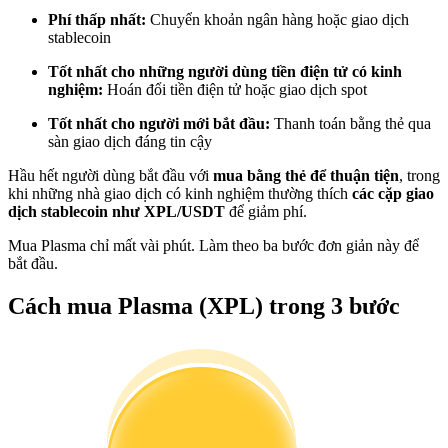
Trở thành Nhà giao dịch Sao chép
Phí thấp nhất:
Chuyển khoản ngân hàng hoặc giao dịch
stablecoin
Tận hưởng chia sẻ lợi nhuận và hoa hồng giao dịch sao chép
Tốt nhất cho những người dùng tiền điện tử có kinh
nghiệm:
Hoán đổi tiền điện tử hoặc giao dịch spot
Tốt nhất cho người mới bắt đầu:
Thanh toán bằng thẻ qua
sàn giao dịch đáng tin cậy
Hầu hết người dùng bắt đầu với
mua bằng thẻ để thuận tiện
, trong
khi những nhà giao dịch có kinh nghiệm thường thích
các cặp giao
dịch stablecoin như XPL/USDT
để giảm phí.
Mua Plasma chỉ mất vài phút. Làm theo ba bước đơn giản này để
Thông tin
bắt đầu.
Phân tích dữ liệu lớn bao gồm thông tin giao dịch, v.v.
Cách mua Plasma (XPL) trong 3 bước