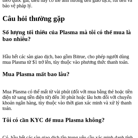
theo quốc gia, điều này có thể ảnh hưởng đến giao dịch, rút tiền và
bảo vệ pháp lý.
Câu hỏi thường gặp
Số lượng tối thiểu của Plasma mà tôi có thể mua là
bao nhiêu?
Hầu hết các sàn giao dịch, bao gồm Bitrue, cho phép người dùng
mua Plasma từ $1 trở lên, tùy thuộc vào phương thức thanh toán.
Mua Plasma mất bao lâu?
Mua Plasma có thể mất từ vài phút (đối với mua bằng thẻ hoặc tiền
điện tử sang tiền điện tử) đến 30 phút hoặc lâu hơn đối với chuyển
khoản ngân hàng, tùy thuộc vào thời gian xác minh và xử lý thanh
toán.
Tôi có cần KYC để mua Plasma không?
Có, hầu hết các sàn giao dịch tập trung yêu cầu xác minh danh tính