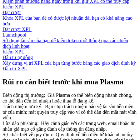
Kiếm phần thưởng hàng ngày trong khi giữ XPL có thể truy cập
Kiếm XPL
Đặt cược
Khóa XPL của bạn để có được lợi nhuận dài hạn có khả năng cao
hơn
Đặt cược XPL
Launchpool
Sử dụng tài sản của bạn để kiếm token mới thông qua các chiến
dịch linh hoạt
Kiếm XPL
Đầu tư tự động
Xây dựng vị trí XPL của bạn từng bước bằng các giao dịch định kỳ
Đầu tư XPL
Rủi ro cần biết trước khi mua Plasma
Biến động thị trường
:
Giá Plasma có thể biến động nhanh chóng,
có thể dẫn đến lợi nhuận hoặc thua lỗ đáng kể.
Trách nhiệm lưu ký
:
Bạn chịu trách nhiệm bảo vệ tài sản tiền điện
tử của mình; mất quyền truy cập vào ví có thể dẫn đến mất mát vĩnh
viễn.
Lừa đảo phishing
:
Hãy cảnh giác với các trang web, email hoặc tin
nhắn giả mạo cố gắng đánh cắp thông tin đăng nhập.
Sự khác biệt về quy định
:
Quy định về tiền điện tử khác nhau tùy