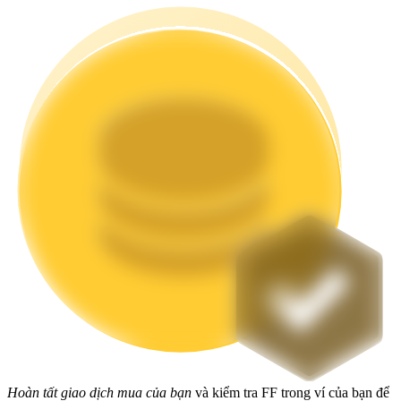
Staking
Lợi nhuận cao và truy cập ngay lập tức
Launchpool
Đặt cọc linh hoạt để kiếm được các token phổ biến.
Hoàn tất giao dịch mua của bạn
và kiểm tra FF trong ví của bạn để