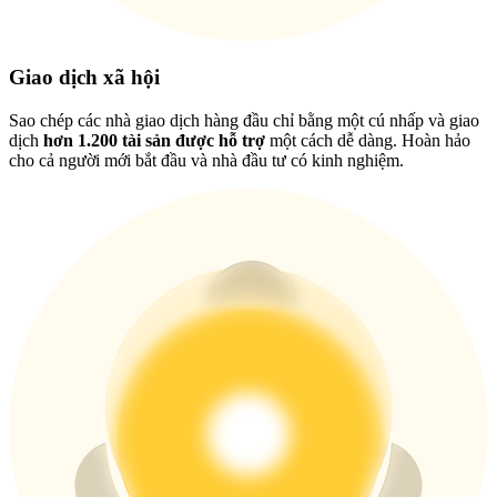
New Listing Futures Fest
Trade New Futures, Win 200,000 USDT
Giao dịch xã hội
Sao chép các nhà giao dịch hàng đầu chỉ bằng một cú nhấp và giao
Crypto World Cup 2026: Grand Finale
dịch
hơn 1.200 tài sản được hỗ trợ
một cách dễ dàng. Hoàn hảo
cho cả người mới bắt đầu và nhà đầu tư có kinh nghiệm.
77,777+3k Rewards
Thêm sự kiện
Nhận giải thưởng và phần thưởng độc quyền
Đăng nhập
Đăng ký