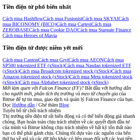
Tiền điện tử phổ biến nhất
Cách mua Hashflow
Cách mua Fusionist
Cách mua SKYAI
Cách
mua BICONOMY (BICO)
Cách mua Cartesi
Cách mua
ZEROBASE
Cách mua Cookie DAO
Cách mua Stargate Finance
Cách mua Heroes of Mavia
Tiền điện tử được niêm yết mới
Cách mua Canton
Cách mua Grvt
Cách mua AEON
Cách mua
SP500 tokenized ETF (xStock)
Cách mua Nasdaq tokenized ETF
(xStock)
Cách mua Broadcom tokenized stock (xStock)
Cách mua
Amazon tokenized stock (xStock)
Cách mua Meta tokenized stock
(xStock)
Cách mua Alphabet tokenized stock (xStock)
Mới làm quen với Falcon Finance (FF)?
Bắt đầu với
hướng dẫn
cho người mới, phân tích thị trường và mẹo từ chuyên gia
của
Bitrue để tự tin mua, giao dịch và quản lý Falcon Finance của bạn.
Đọc
Hướng dẫn
/ Ghé thăm
Blog
Tuyên bố từ chối trách nhiệm
Thị trường tiền điện tử rất biến động và có thể biến động giá nhanh
chóng. Bạn hoàn toàn chịu trách nhiệm về các quyết định đầu tư
của mình và Bitrue không chịu trách nhiệm về bất kỳ tổn thất nào
bạn có thể phải gánh chịu. Chúng tôi dựa vào các nguồn của bên
thứ ba về giá và các dữ liệu khác có liên quan đối với các loại tiền