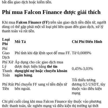
bắt đầu giao dịch hoặc kiếm tiền.
Phí mua Falcon Finance được giải thích
Khóa BTR
Khi mua
Falcon Finance (FF)
trên sàn giao dịch tiền điện tử, người
Đầu tư độc quyền cho người nắm giữ BTR
dùng có thể gặp phải một số loại phí liên quan đến giao dịch, xử lý
thanh toán và rút tiền.
Loại
Mô Tả
Chi Phí Điển Hình
Phí
Phí
Giao
Phí tính khi đặt lệnh spot để mua FF.
Từ 0,0089%
Dịch
Phí Xử
Áp dụng cho các giao dịch mua
Lý
được thực hiện bằng
thẻ tín
0,45%-3,03%
Thanh
dụng/ghi nợ hoặc chuyển khoản
Khoản vay
Toán
ngân hàng
.
Tối thiểu tương
Dịch vụ vay được hỗ trợ bằng tiền điện tử
Phí Rút
Phí chuyển FF sang ví tiền điện tử
đương 0,5 USDT, tùy
Tiền
bên ngoài.
thuộc vào điều kiện
mạng
Chi phí cuối cùng khi mua Falcon Finance tùy thuộc vào phương
thức thanh toán, tắc nghẽn mạng và điều kiện thị trường tại thời