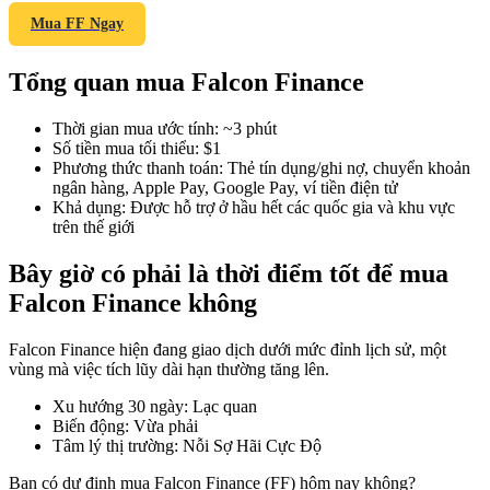
Mua FF Ngay
Tổng quan mua Falcon Finance
COIN-M Futures
Thời gian mua ước tính
:
~3 phút
Futures sử dụng token làm tài sản thế chấp
Số tiền mua tối thiểu
:
$1
Phương thức thanh toán
:
Thẻ tín dụng/ghi nợ, chuyển khoản
ngân hàng, Apple Pay, Google Pay, ví tiền điện tử
Khả dụng
:
Được hỗ trợ ở hầu hết các quốc gia và khu vực
TradFi
trên thế giới
Phái sinh cổ phiếu, ngoại hối, kim loại quý và hàng hóa
Bây giờ có phải là thời điểm tốt để mua
Falcon Finance không
Falcon Finance hiện đang giao dịch dưới mức đỉnh lịch sử, một
vùng mà việc tích lũy dài hạn thường tăng lên.
Xu hướng 30 ngày
:
Lạc quan
Biến động
:
Vừa phải
Tâm lý thị trường
:
Nỗi Sợ Hãi Cực Độ
USDC Futures vĩnh cửu
Bạn có dự định mua Falcon Finance (FF) hôm nay không?