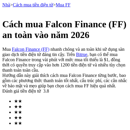
Nhà
>
Cách mua tiền điện tử
>
Mua FF
Cách mua Falcon Finance (FF)
Hợp đồng tương lai
an toàn vào năm 2026
Mua
Falcon Finance (FF)
nhanh chóng và an toàn khi sử dụng sàn
giao dịch tiền điện tử đáng tin cậy. Trên
Bitrue
, bạn có thể mua
Falcon Finance trong vài phút với mức mua tối thiểu là $1, đồng
thời có quyền truy cập vào hơn 1200 tiền điện tử và nhiều tùy chọn
thanh toán toàn cầu.
Hướng dẫn này giải thích cách mua Falcon Finance từng bước, bao
gồm các phương thức thanh toán tốt nhất, cấu trúc phí, các cân nhắc
về bảo mật và mẹo giúp bạn chọn cách mua FF hiệu quả nhất.
USDT Futures
Đánh giá tiền điện tử
3.8
Futures sử dụng USDT làm tài sản thế chấp
★
★
★
★
★
★
★
★
★
★