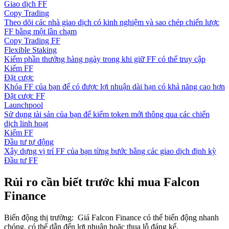
Giao dịch FF
Copy Trading
Theo dõi các nhà giao dịch có kinh nghiệm và sao chép chiến lược
FF bằng một lần chạm
Copy Trading FF
Flexible Staking
Kiếm phần thưởng hàng ngày trong khi giữ FF có thể truy cập
Kiếm FF
Đặt cược
Khóa FF của bạn để có được lợi nhuận dài hạn có khả năng cao hơn
Đặt cược FF
Launchpool
Sử dụng tài sản của bạn để kiếm token mới thông qua các chiến
dịch linh hoạt
Kiếm FF
Đầu tư tự động
Xây dựng vị trí FF của bạn từng bước bằng các giao dịch định kỳ
Đầu tư FF
Rủi ro cần biết trước khi mua Falcon
Finance
Biến động thị trường
:
Giá Falcon Finance có thể biến động nhanh
chóng, có thể dẫn đến lợi nhuận hoặc thua lỗ đáng kể.