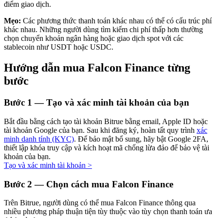
điểm giao dịch.
Mẹo:
Các phương thức thanh toán khác nhau có thể có cấu trúc phí
khác nhau. Những người dùng tìm kiếm chi phí thấp hơn thường
chọn chuyển khoản ngân hàng hoặc giao dịch spot với các
Đầu tư cố định và quản lý tài chính
stablecoin như USDT hoặc USDC.
Tận hưởng việc quản lý tài chính hiện tại và thu nhập lâu dài
Hướng dẫn mua Falcon Finance từng
bước
Bước
1 —
Tạo và xác minh tài khoản của bạn
Bắt đầu bằng cách tạo tài khoản Bitrue bằng email, Apple ID hoặc
tài khoản Google của bạn. Sau khi đăng ký, hoàn tất quy trình
xác
minh danh tính (KYC)
. Để bảo mật bổ sung, hãy bật Google 2FA,
thiết lập khóa truy cập và kích hoạt mã chống lừa đảo để bảo vệ tài
khoản của bạn.
Staking 101
Tạo và xác minh tài khoản
>
Tìm hiểu về kiếm thu nhập thụ động
Bước
2 —
Chọn cách mua Falcon Finance
Bitrue
AI
Trên Bitrue, người dùng có thể mua Falcon Finance thông qua
nhiều phương pháp thuận tiện tùy thuộc vào tùy chọn thanh toán ưa