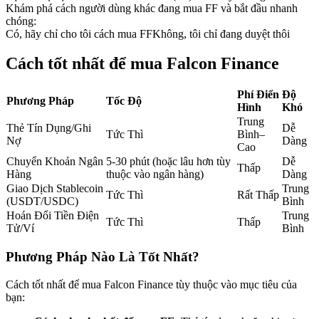
Khám phá cách người dùng khác đang mua FF và bắt đầu nhanh
Futures sử dụng USDC làm tài sản thế chấp
chóng:
Có, hãy chỉ cho tôi cách mua FF
Không, tôi chỉ đang duyệt thôi
Cách tốt nhất để mua Falcon Finance
Phí Điển
Độ
Phương Pháp
Tốc Độ
Hình
Khó
Trung
Thẻ Tín Dụng/Ghi
Dễ
Tức Thì
Bình–
Nợ
Dàng
Cao
Sao chép Giao dịch
Chuyển Khoản Ngân
5-30 phút (hoặc lâu hơn tùy
Dễ
Thấp
Hàng
thuộc vào ngân hàng)
Dàng
Tham gia cùng các nhà giao dịch hàng đầu
Giao Dịch Stablecoin
Trung
Tức Thì
Rất Thấp
(USDT/USDC)
Bình
Hoán Đổi Tiền Điện
Trung
Tức Thì
Thấp
Tử/Ví
Bình
Phương Pháp Nào Là Tốt Nhất?
Cách tốt nhất để mua Falcon Finance tùy thuộc vào mục tiêu của
bạn: