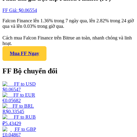
FF
Giá
: $
0.06554
Falcon Finance lên 1.36% trong 7 ngày qua, lên 2.82% trong 24 giờ
qua và lên 0.03% trong giờ qua.
Cách mua Falcon Finance trên Bitrue an toàn, nhanh chóng và linh
hoạt.
Mua FF Ngay
FF Bộ chuyển đổi
FF
to
USD
$
0.06547
FF
to
EUR
€
0.05682
FF
to
BRL
R$
0.33545
FF
to
RUB
₽
5.43429
FF
to
GBP
£
0.04867