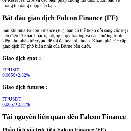
of-Reserves, 2FA và các biện pháp chống lừa đảo. Luôn bảo vệ
thông tin đăng nhập của bạn.
Bắt đầu giao dịch Falcon Finance (FF)
Sau khi mua Falcon Finance (FF), bạn có thể hoán đổi sang các loại
tiền điện tử khác hoặc tận dụng copy trading và các chương trình
kiếm thu nhập từ crypto để tối đa hóa lợi nhuận. Khám phá các cặp
giao dịch FF phổ biến nhất của Bitrue bên dưới.
Giao dịch spot
：
FF/USDT
0.0656
+
2.82
%
Giao dịch futures
：
FF/USDT
0.0657
+
2.81
%
Tài nguyên liên quan đến Falcon Finance
Phân tích giá trực tiếp Falcon Finance (FF)