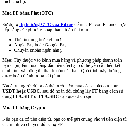
thích của họ.
Mua FF bằng Fiat (OTC)
Sử dụng
thị trường OTC của Bitrue
để mua Falcon Finance trực
tiếp bằng các phương pháp thanh toán fiat như:
Đối tác Bitrue
Thẻ tín dụng hoặc ghi nợ
Apple Pay hoặc Google Pay
Chuyển khoản ngân hàng
Mẹo:
Tùy thuộc vào kênh mua hàng và phương pháp thanh toán
bạn chọn, lần mua hàng đầu tiên của bạn có thể yêu cầu liên kết
danh tính và thông tin thanh toán của bạn. Quá trình này thường
được hoàn thành trong vài phút.
Ngoài ra, người dùng có thể trước tiên mua các stablecoin như
USDT hoặc USDC
, sau đó hoán đổi chúng lấy
FF
bằng cách sử
Đối tác Bitrue
dụng
FF/USDT
or
FF/USDC
cặp giao dịch spot.
Lên đến 65% hoa hồng!
Mua FF bằng Crypto
Nếu bạn đã có tiền điện tử, bạn có thể gửi chúng vào ví tiền điện tử
của mình và chuyển đổi sang FF.