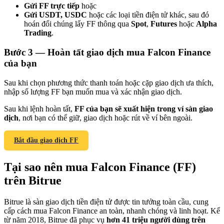
Gửi FF trực tiếp
hoặc
Gửi USDT, USDC
hoặc các loại tiền điện tử khác, sau đó
hoán đổi chúng lấy FF thông qua
Spot
,
Futures
hoặc
Alpha
Trading
.
Bước
3 —
Hoàn tất giao dịch mua Falcon Finance
Giới thiệu
của bạn
Mời một người bạn để nhận phần thưởng tiền mặt
Sau khi chọn phương thức thanh toán hoặc cặp giao dịch ưa thích,
Deposit CASHCAT & Win
nhập số lượng FF bạn muốn mua và xác nhận giao dịch.
Sau khi lệnh hoàn tất,
FF của bạn sẽ xuất hiện trong ví sàn giao
dịch
, nơi bạn có thể giữ, giao dịch hoặc rút về ví bên ngoài.
Bắt đầu giao dịch FF
Tại sao nên mua Falcon Finance (FF)
trên Bitrue
Bitrue là sàn giao dịch tiền điện tử được tin tưởng toàn cầu, cung
cấp cách mua Falcon Finance an toàn, nhanh chóng và linh hoạt. Kể
Deposit CASHCAT & Win
từ năm 2018, Bitrue đã phục vụ
hơn 41 triệu người dùng trên