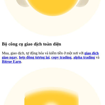
Đăng nhập
Đăng ký
Bộ công cụ giao dịch toàn diện
Mua, giao dịch, tự động hóa và kiếm tiền ở một nơi với
giao dịch
giao ngay
,
hợp đồng tương lai
,
copy trading
,
alpha trading
và
Bitrue Earn
.
Trung tâm phần
thưởng