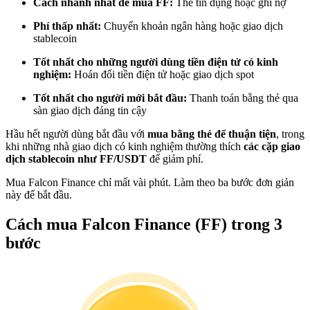
Cách nhanh nhất để mua FF:
Thẻ tín dụng hoặc ghi nợ
Trở thành Nhà giao dịch Sao chép
Phí thấp nhất:
Chuyển khoản ngân hàng hoặc giao dịch
Tận hưởng chia sẻ lợi nhuận và hoa hồng giao dịch sao chép
stablecoin
Tốt nhất cho những người dùng tiền điện tử có kinh
nghiệm:
Hoán đổi tiền điện tử hoặc giao dịch spot
Tốt nhất cho người mới bắt đầu:
Thanh toán bằng thẻ qua
sàn giao dịch đáng tin cậy
Hầu hết người dùng bắt đầu với
mua bằng thẻ để thuận tiện
, trong
khi những nhà giao dịch có kinh nghiệm thường thích
các cặp giao
dịch stablecoin như FF/USDT
để giảm phí.
Thông tin
Mua Falcon Finance chỉ mất vài phút. Làm theo ba bước đơn giản
này để bắt đầu.
Phân tích dữ liệu lớn bao gồm thông tin giao dịch, v.v.
Cách mua Falcon Finance (FF) trong 3
bước