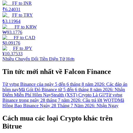
FF
to
INR
₹
6.24031
FF
to
TRY
₺
3.11964
FF
to
KRW
₩
93.1776
FF
to
CAD
$
0.09176
FF
to
JPY
¥
10.37533
Nhiều Chuyển Đổi Tiền Điện Tử Hơn
Tin tức mới nhất về Falcon Finance
Từ vựng Binance của ngày 5 đến 6 tháng 8 năm 2026: Các đáp án
hôm nay
Mã Gói Đỏ Binance từ 5 đến 6 tháng 8 năm 2026: Nhận
Điểm Miễn Phí Hôm Nay
Stealth (XST) Crypto Là Gì?
Từ vựng
Binance trong ngày 28 tháng 7 năm 2026: Câu trả lời WOTD
Mã
Hồng Bao Binance Ngày 28 Tháng 7 Năm 2026: Nhận Ngay
Cách mua các loại Crypto khác trên
Bitrue