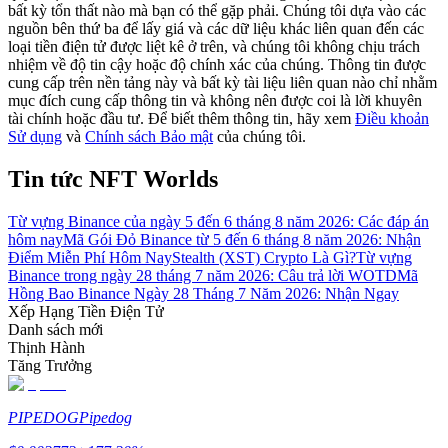
bất kỳ tổn thất nào mà bạn có thể gặp phải. Chúng tôi dựa vào các
nguồn bên thứ ba để lấy giá và các dữ liệu khác liên quan đến các
Hướng dẫn
loại tiền điện tử được liệt kê ở trên, và chúng tôi không chịu trách
nhiệm về độ tin cậy hoặc độ chính xác của chúng. Thông tin được
Hướng dẫn giao dịch Spot
cung cấp trên nền tảng này và bất kỳ tài liệu liên quan nào chỉ nhằm
mục đích cung cấp thông tin và không nên được coi là lời khuyên
tài chính hoặc đầu tư. Để biết thêm thông tin, hãy xem
Điều khoản
Sử dụng
và
Chính sách Bảo mật
của chúng tôi.
Tin tức NFT Worlds
Từ vựng Binance của ngày 5 đến 6 tháng 8 năm 2026: Các đáp án
hôm nay
Mã Gói Đỏ Binance từ 5 đến 6 tháng 8 năm 2026: Nhận
Điểm Miễn Phí Hôm Nay
Stealth (XST) Crypto Là Gì?
Từ vựng
Binance trong ngày 28 tháng 7 năm 2026: Câu trả lời WOTD
Mã
Chiến lược giao dịch
Hồng Bao Binance Ngày 28 Tháng 7 Năm 2026: Nhận Ngay
Xếp Hạng Tiền Điện Tử
Học cách duy trì lợi nhuận
Danh sách mới
Thịnh Hành
Tăng Trưởng
PIPEDOG
Pipedog