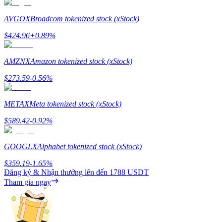
Staking
AVGOX
Broadcom tokenized stock (xStock)
Lợi nhuận cao và truy cập ngay lập tức
$
424.96
+
0.89
%
AMZNX
Amazon tokenized stock (xStock)
$
273.59
-0.56
%
METAX
Meta tokenized stock (xStock)
$
589.42
-0.92
%
Launchpool
GOOGLX
Alphabet tokenized stock (xStock)
Đặt cọc linh hoạt để kiếm được các token phổ biến.
$
359.19
-1.65
%
Đăng ký & Nhận thưởng lên đến
1788 USDT
Tham gia ngay