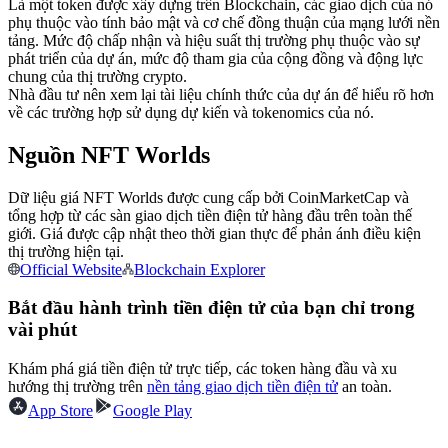
Là một token được xây dựng trên Blockchain, các giao dịch của nó
Futures sử dụng USDC làm tài sản thế chấp
phụ thuộc vào tính bảo mật và cơ chế đồng thuận của mạng lưới nền
tảng. Mức độ chấp nhận và hiệu suất thị trường phụ thuộc vào sự
phát triển của dự án, mức độ tham gia của cộng đồng và động lực
chung của thị trường crypto.
Nhà đầu tư nên xem lại tài liệu chính thức của dự án để hiểu rõ hơn
về các trường hợp sử dụng dự kiến và tokenomics của nó.
Nguồn NFT Worlds
Dữ liệu giá NFT Worlds được cung cấp bởi CoinMarketCap và
tổng hợp từ các sàn giao dịch tiền điện tử hàng đầu trên toàn thế
Sao chép Giao dịch
giới. Giá được cập nhật theo thời gian thực để phản ánh điều kiện
thị trường hiện tại.
Tham gia cùng các nhà giao dịch hàng đầu
Official Website
Blockchain Explorer
Bắt đầu hành trình tiền điện tử của bạn chỉ trong
vài phút
Khám phá giá tiền điện tử trực tiếp, các token hàng đầu và xu
hướng thị trường trên
nền tảng giao dịch tiền điện tử
an toàn.
App Store
Google Play