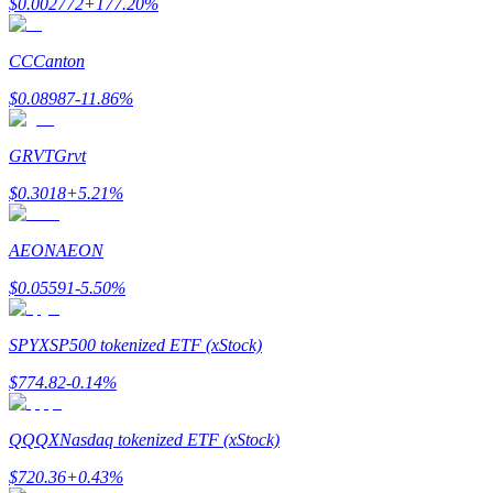
$
0.002772
+
177.20
%
Earn
CC
Canton
$
0.08987
-11.86
%
GRVT
Grvt
$
0.3018
+
5.21
%
AEON
AEON
Power Piggy
$
0.05591
-5.50
%
Làm cho tài sản của bạn tăng giá trị đều đặn
SPYX
SP500 tokenized ETF (xStock)
$
774.82
-0.14
%
QQQX
Nasdaq tokenized ETF (xStock)
$
720.36
+
0.43
%