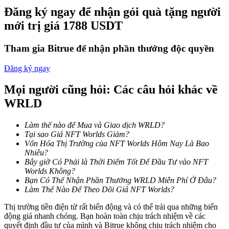
Trở thành Nhà giao dịch Sao chép
Đăng ký ngay để nhận gói quà tặng người
mới trị giá 1788 USDT
Tận hưởng chia sẻ lợi nhuận và hoa hồng giao dịch sao chép
Tham gia Bitrue để nhận phần thưởng độc quyền
Đăng ký ngay
Mọi người cũng hỏi: Các câu hỏi khác về
WRLD
Làm thế nào để Mua và Giao dịch WRLD?
Thông tin
Tại sao Giá NFT Worlds Giảm?
Vốn Hóa Thị Trường của NFT Worlds Hôm Nay Là Bao
Phân tích dữ liệu lớn bao gồm thông tin giao dịch, v.v.
Nhiêu?
Bây giờ Có Phải là Thời Điểm Tốt Để Đầu Tư vào NFT
Worlds Không?
Bạn Có Thể Nhận Phần Thưởng WRLD Miễn Phí Ở Đâu?
Làm Thế Nào Để Theo Dõi Giá NFT Worlds?
Thị trường tiền điện tử rất biến động và có thể trải qua những biến
động giá nhanh chóng. Bạn hoàn toàn chịu trách nhiệm về các
quyết định đầu tư của mình và Bitrue không chịu trách nhiệm cho