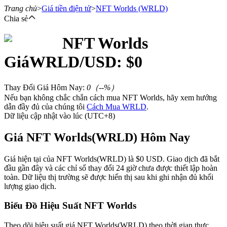
Trang chủ
>
Giá tiền điện tử
>
NFT Worlds
(WRLD)
Chia sẻ
NFT Worlds
Hợp đồng tương lai
Giá
WRLD
/USD: $
0
Thay Đổi Giá Hôm Nay
:
0
（
--
%）
Nếu bạn không chắc chắn cách mua NFT Worlds, hãy xem hướng
dẫn đầy đủ của chúng tôi
Cách Mua WRLD
.
Dữ liệu cập nhật vào lúc (UTC+8)
Giá NFT Worlds(WRLD) Hôm Nay
USDT Futures
Giá hiện tại của NFT Worlds(WRLD) là $0 USD. Giao dịch đã bắt
đầu gần đây và các chỉ số thay đổi 24 giờ chưa được thiết lập hoàn
Futures sử dụng USDT làm tài sản thế chấp
toàn. Dữ liệu thị trường sẽ được hiển thị sau khi ghi nhận đủ khối
lượng giao dịch.
Biểu Đồ Hiệu Suất NFT Worlds
Theo dõi hiệu suất giá NFT Worlds(WRLD) theo thời gian thực.