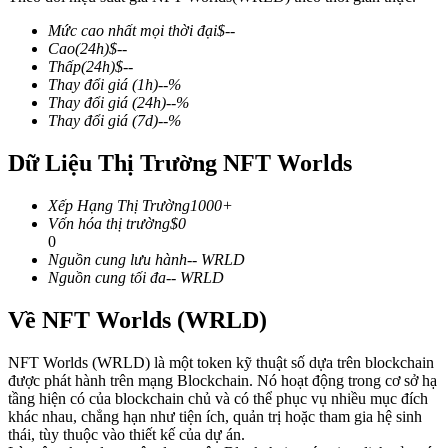
Mức cao nhất mọi thời đại
$
--
Cao
(24h)
$
--
Thấp
(24h)
$
--
Thay đổi giá
(1h)
--
%
COIN-M Futures
Thay đổi giá
(24h)
--
%
Thay đổi giá
(7d)
--
%
Futures sử dụng token làm tài sản thế chấp
Dữ Liệu Thị Trường NFT Worlds
TradFi
Xếp Hạng Thị Trường
1000+
Vốn hóa thị trường
$
0
Phái sinh cổ phiếu, ngoại hối, kim loại quý và hàng hóa
0
Nguồn cung lưu hành
--
WRLD
Nguồn cung tối đa
--
WRLD
Về NFT Worlds (WRLD)
NFT Worlds (WRLD) là một token kỹ thuật số dựa trên blockchain
được phát hành trên mạng Blockchain. Nó hoạt động trong cơ sở hạ
tầng hiện có của blockchain chủ và có thể phục vụ nhiều mục đích
khác nhau, chẳng hạn như tiện ích, quản trị hoặc tham gia hệ sinh
thái, tùy thuộc vào thiết kế của dự án.
USDC Futures vĩnh cửu