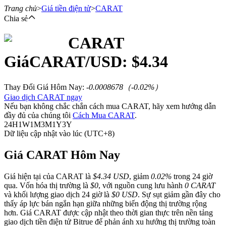
Trang chủ
>
Giá tiền điện tử
>
CARAT
Chia sẻ
CARAT
Hợp đồng tương lai
Giá
CARAT
/USD: $
4.34
Thay Đổi Giá Hôm Nay
:
-0.0008678
（
-0.02
%）
Giao dịch CARAT ngay
Nếu bạn không chắc chắn cách mua CARAT, hãy xem hướng dẫn
đầy đủ của chúng tôi
Cách Mua CARAT
.
24H
1W
1M
3M
1Y
3Y
Dữ liệu cập nhật vào lúc (UTC+8)
USDT Futures
Giá CARAT Hôm Nay
Futures sử dụng USDT làm tài sản thế chấp
Giá hiện tại của CARAT là
$4.34 USD
, giảm
0.02%
trong 24 giờ
qua. Vốn hóa thị trường là
$0
, với nguồn cung lưu hành
0 CARAT
và khối lượng giao dịch 24 giờ là
$0 USD
. Sự sụt giảm gần đây cho
thấy áp lực bán ngắn hạn giữa những biến động thị trường rộng
hơn. Giá CARAT được cập nhật theo thời gian thực trên nền tảng
giao dịch tiền điện tử Bitrue để phản ánh xu hướng thị trường toàn