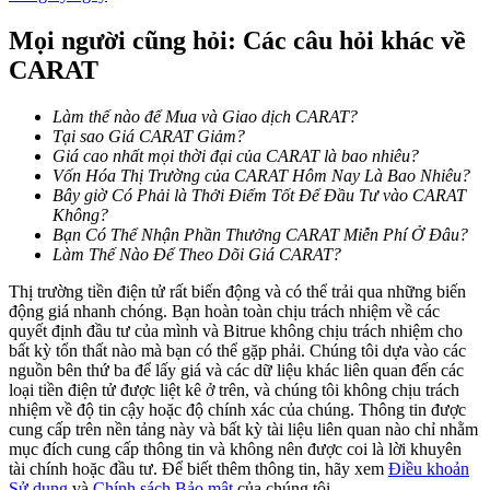
Mọi người cũng hỏi: Các câu hỏi khác về
Earn
CARAT
Làm thế nào để Mua và Giao dịch CARAT?
Tại sao Giá CARAT Giảm?
Giá cao nhất mọi thời đại của CARAT là bao nhiêu?
Vốn Hóa Thị Trường của CARAT Hôm Nay Là Bao Nhiêu?
Bây giờ Có Phải là Thởi Điểm Tốt Để Đầu Tư vào CARAT
Không?
Bạn Có Thể Nhận Phần Thưởng CARAT Miễn Phí Ở Đâu?
Làm Thế Nào Để Theo Dõi Giá CARAT?
Power Piggy
Thị trường tiền điện tử rất biến động và có thể trải qua những biến
Làm cho tài sản của bạn tăng giá trị đều đặn
động giá nhanh chóng. Bạn hoàn toàn chịu trách nhiệm về các
quyết định đầu tư của mình và Bitrue không chịu trách nhiệm cho
bất kỳ tổn thất nào mà bạn có thể gặp phải. Chúng tôi dựa vào các
nguồn bên thứ ba để lấy giá và các dữ liệu khác liên quan đến các
loại tiền điện tử được liệt kê ở trên, và chúng tôi không chịu trách
nhiệm về độ tin cậy hoặc độ chính xác của chúng. Thông tin được
cung cấp trên nền tảng này và bất kỳ tài liệu liên quan nào chỉ nhằm
mục đích cung cấp thông tin và không nên được coi là lời khuyên
tài chính hoặc đầu tư. Để biết thêm thông tin, hãy xem
Điều khoản
Sử dụng
và
Chính sách Bảo mật
của chúng tôi.