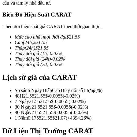
cầu và tâm lý nhà đầu tư.
Biểu Đồ Hiệu Suất CARAT
Theo dõi hiệu suất giá CARAT theo thời gian thực.
COIN-M Futures
Mức cao nhất mọi thời đại
$
21.55
Futures sử dụng token làm tài sản thế chấp
Cao
(24h)
$
21.55
Thấp
(24h)
$
21.55
Thay đổi giá
(1h)
-0.02
%
Thay đổi giá
(24h)
-0.02
%
TradFi
Thay đổi giá
(7d)
-0.02
%
Phái sinh cổ phiếu, ngoại hối, kim loại quý và hàng hóa
Lịch sử giá của CARAT
So sánh Ngày
Thấp
Cao
Thay đổi số lượng
(%)
48H
21.55
21.55
$
-0.0055
(
-0.02
%)
7 Ngày
21.55
21.55
$
-0.0055
(
-0.02
%)
30 Ngày
21.55
21.55
$
-0.0055
(
-0.02
%)
90 Ngày
21.55
21.55
$
-0.0055
(
-0.02
%)
1 Năm
0.1755
21.55
$
21.07
(
+
4394.26
%)
Dữ Liệu Thị Trường CARAT
USDC Futures vĩnh cửu