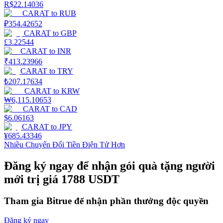
R$
22.14036
CARAT
to
RUB
Hướng dẫn
₽
354.42652
CARAT
to
GBP
Hướng dẫn giao dịch Spot
£
3.22544
CARAT
to
INR
₹
413.23966
CARAT
to
TRY
₺
207.17634
CARAT
to
KRW
₩
6,115.10653
CARAT
to
CAD
$
6.06163
CARAT
to
JPY
¥
685.43346
Chiến lược giao dịch
Nhiều Chuyển Đổi Tiền Điện Tử Hơn
Học cách duy trì lợi nhuận
Đăng ký ngay để nhận gói quà tặng người
mới trị giá 1788 USDT
Tham gia Bitrue để nhận phần thưởng độc quyền
Đăng ký ngay