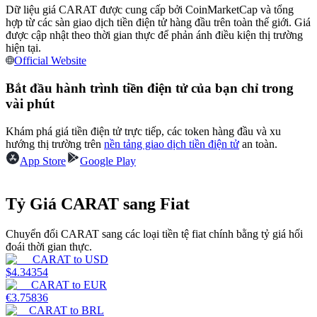
Dữ liệu giá CARAT được cung cấp bởi CoinMarketCap và tổng
Trở thành Nhà giao dịch Sao chép
hợp từ các sàn giao dịch tiền điện tử hàng đầu trên toàn thế giới. Giá
Tận hưởng chia sẻ lợi nhuận và hoa hồng giao dịch sao chép
được cập nhật theo thời gian thực để phản ánh điều kiện thị trường
hiện tại.
Official Website
Bắt đầu hành trình tiền điện tử của bạn chỉ trong
vài phút
Khám phá giá tiền điện tử trực tiếp, các token hàng đầu và xu
hướng thị trường trên
nền tảng giao dịch tiền điện tử
an toàn.
App Store
Google Play
Thông tin
Tỷ Giá CARAT sang Fiat
Phân tích dữ liệu lớn bao gồm thông tin giao dịch, v.v.
Chuyển đổi CARAT sang các loại tiền tệ fiat chính bằng tỷ giá hối
đoái thời gian thực.
CARAT
to
USD
$
4.34354
CARAT
to
EUR
€
3.75836
CARAT
to
BRL