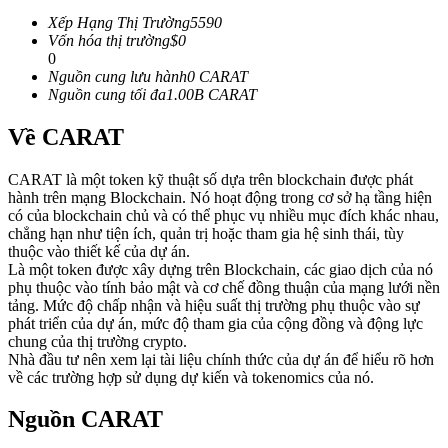
Futures sử dụng USDC làm tài sản thế chấp
Xếp Hạng Thị Trường
5590
Vốn hóa thị trường
$
0
0
Nguồn cung lưu hành
0
CARAT
Nguồn cung tối đa
1.00B
CARAT
Về CARAT
CARAT là một token kỹ thuật số dựa trên blockchain được phát
hành trên mạng Blockchain. Nó hoạt động trong cơ sở hạ tầng hiện
có của blockchain chủ và có thể phục vụ nhiều mục đích khác nhau,
Sao chép Giao dịch
chẳng hạn như tiện ích, quản trị hoặc tham gia hệ sinh thái, tùy
thuộc vào thiết kế của dự án.
Tham gia cùng các nhà giao dịch hàng đầu
Là một token được xây dựng trên Blockchain, các giao dịch của nó
phụ thuộc vào tính bảo mật và cơ chế đồng thuận của mạng lưới nền
tảng. Mức độ chấp nhận và hiệu suất thị trường phụ thuộc vào sự
phát triển của dự án, mức độ tham gia của cộng đồng và động lực
chung của thị trường crypto.
Nhà đầu tư nên xem lại tài liệu chính thức của dự án để hiểu rõ hơn
về các trường hợp sử dụng dự kiến và tokenomics của nó.
Nguồn CARAT