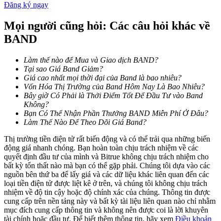
Đăng ký ngay
Mọi người cũng hỏi: Các câu hỏi khác về
Khóa BTR
BAND
Đầu tư độc quyền cho người nắm giữ BTR
Làm thế nào để Mua và Giao dịch BAND?
Tại sao Giá Band Giảm?
Giá cao nhất mọi thời đại của Band là bao nhiêu?
Vốn Hóa Thị Trường của Band Hôm Nay Là Bao Nhiêu?
Bây giờ Có Phải là Thởi Điểm Tốt Để Đầu Tư vào Band
Không?
Bạn Có Thể Nhận Phần Thưởng BAND Miễn Phí Ở Đâu?
Làm Thế Nào Để Theo Dõi Giá Band?
Thị trường tiền điện tử rất biến động và có thể trải qua những biến
động giá nhanh chóng. Bạn hoàn toàn chịu trách nhiệm về các
Khoản vay
quyết định đầu tư của mình và Bitrue không chịu trách nhiệm cho
bất kỳ tổn thất nào mà bạn có thể gặp phải. Chúng tôi dựa vào các
Dịch vụ vay được hỗ trợ bằng tiền điện tử
nguồn bên thứ ba để lấy giá và các dữ liệu khác liên quan đến các
loại tiền điện tử được liệt kê ở trên, và chúng tôi không chịu trách
nhiệm về độ tin cậy hoặc độ chính xác của chúng. Thông tin được
cung cấp trên nền tảng này và bất kỳ tài liệu liên quan nào chỉ nhằm
mục đích cung cấp thông tin và không nên được coi là lời khuyên
tài chính hoặc đầu tư. Để biết thêm thông tin, hãy xem
Điều khoản