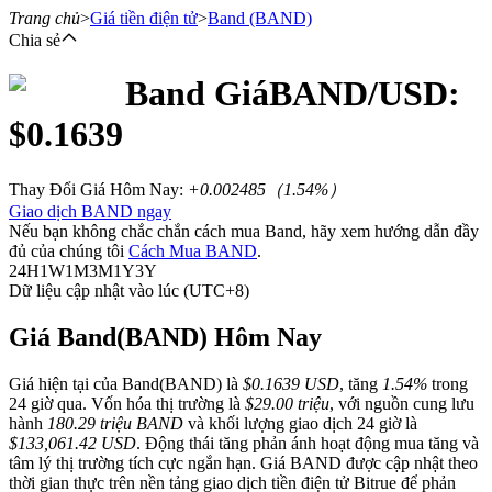
Trang chủ
>
Giá tiền điện tử
>
Band
(BAND)
Chia sẻ
Band
Giá
BAND
/USD:
Hợp đồng tương lai
$
0.1639
Thay Đổi Giá Hôm Nay
:
+0.002485
（
1.54
%）
Giao dịch BAND ngay
Nếu bạn không chắc chắn cách mua Band, hãy xem hướng dẫn đầy
đủ của chúng tôi
Cách Mua BAND
.
24H
1W
1M
3M
1Y
3Y
Dữ liệu cập nhật vào lúc (UTC+8)
USDT Futures
Giá Band(BAND) Hôm Nay
Futures sử dụng USDT làm tài sản thế chấp
Giá hiện tại của Band(BAND) là
$0.1639 USD
, tăng
1.54%
trong
24 giờ qua. Vốn hóa thị trường là
$29.00 triệu
, với nguồn cung lưu
hành
180.29 triệu BAND
và khối lượng giao dịch 24 giờ là
$133,061.42 USD
. Động thái tăng phản ánh hoạt động mua tăng và
tâm lý thị trường tích cực ngắn hạn. Giá BAND được cập nhật theo
thời gian thực trên nền tảng giao dịch tiền điện tử Bitrue để phản