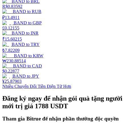
BAND
to
BRL
R$
0.83592
Staking
BAND
to
RUB
₽
13.4911
Lợi nhuận cao và truy cập ngay lập tức
BAND
to
GBP
£
0.12155
BAND
to
INR
₹
15.60215
BAND
to
TRY
₺
7.82209
BAND
to
KRW
₩
230.88514
BAND
to
CAD
$
0.22877
BAND
to
JPY
Launchpool
¥
25.87903
Nhiều Chuyển Đổi Tiền Điện Tử Hơn
Đặt cọc linh hoạt để kiếm được các token phổ biến.
Đăng ký ngay để nhận gói quà tặng người
mới trị giá 1788 USDT
Tham gia Bitrue để nhận phần thưởng độc quyền