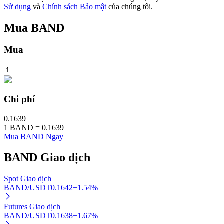
Sử dụng
và
Chính sách Bảo mật
của chúng tôi.
Mua
BAND
Đầu tư cố định và quản lý tài chính
Mua
Tận hưởng việc quản lý tài chính hiện tại và thu nhập lâu dài
Chi phí
0.1639
1
BAND
=
0.1639
Mua BAND Ngay
BAND
Giao dịch
Staking 101
Spot Giao dịch
Tìm hiểu về kiếm thu nhập thụ động
BAND/USDT
0.1642
+
1.54
%
Bitrue
AI
Futures Giao dịch
BAND/USDT
0.1638
+
1.67
%