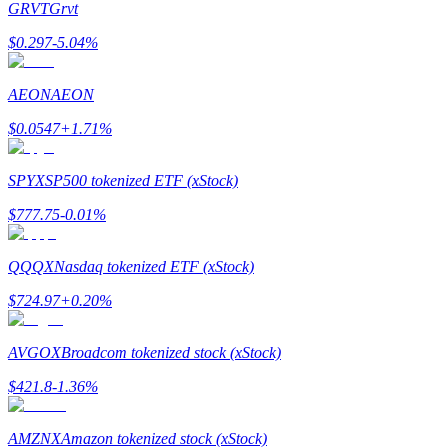
GRVT
Grvt
$
0.297
-5.04
%
AEON
AEON
Giới thiệu
$
0.0547
+
1.71
%
Mời một người bạn để nhận phần thưởng tiền mặt
SPYX
SP500 tokenized ETF (xStock)
BTC Welcome Rewards
$
777.75
-0.01
%
QQQX
Nasdaq tokenized ETF (xStock)
$
724.97
+
0.20
%
AVGOX
Broadcom tokenized stock (xStock)
$
421.8
-1.36
%
BTC Welcome Rewards
AMZNX
Amazon tokenized stock (xStock)