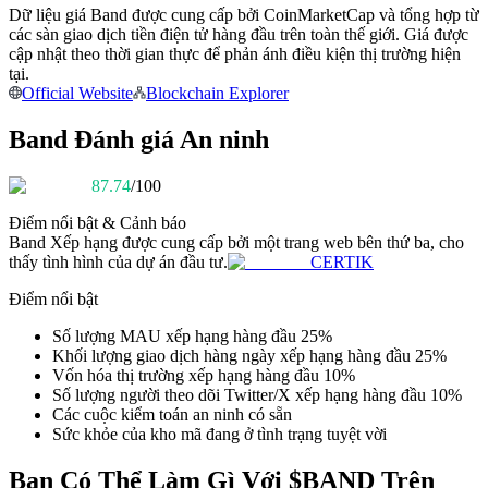
Dữ liệu giá Band được cung cấp bởi CoinMarketCap và tổng hợp từ
Trở thành Nhà giao dịch Sao chép
các sàn giao dịch tiền điện tử hàng đầu trên toàn thế giới. Giá được
Tận hưởng chia sẻ lợi nhuận và hoa hồng giao dịch sao chép
cập nhật theo thời gian thực để phản ánh điều kiện thị trường hiện
tại.
Official Website
Blockchain Explorer
Band Đánh giá An ninh
87.74
/100
Điểm nổi bật & Cảnh báo
Band
Xếp hạng được cung cấp bởi một trang web bên thứ ba, cho
thấy tình hình của dự án đầu tư.
CERTIK
Thông tin
Điểm nổi bật
Phân tích dữ liệu lớn bao gồm thông tin giao dịch, v.v.
Số lượng MAU xếp hạng hàng đầu 25%
Khối lượng giao dịch hàng ngày xếp hạng hàng đầu 25%
Vốn hóa thị trường xếp hạng hàng đầu 10%
Số lượng người theo dõi Twitter/X xếp hạng hàng đầu 10%
Các cuộc kiểm toán an ninh có sẵn
Sức khỏe của kho mã đang ở tình trạng tuyệt vời
Bạn Có Thể Làm Gì Với $BAND Trên