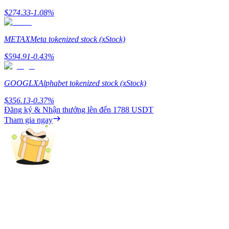
Deposit & Trade BTC to Share 25000 USDT prize pool!
$
274.33
-1.08
%
METAX
Meta tokenized stock (xStock)
Deposit CASHCAT & Win
$
594.91
-0.43
%
Share 500000 CASHCAT prize pool
GOOGLX
Alphabet tokenized stock (xStock)
$
356.13
-0.37
%
Exclusive for BitMart Users
Đăng ký & Nhận thưởng lên đến
1788 USDT
Tham gia ngay
Register & Trade to Win 500,000 USDT
Precious Metals Trading Carnival
Trade Gold & Silver · 33,333 USDT Bonus