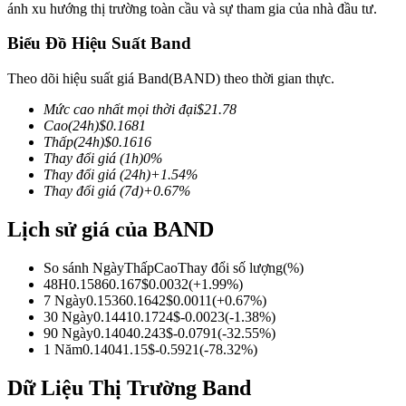
ánh xu hướng thị trường toàn cầu và sự tham gia của nhà đầu tư.
Biểu Đồ Hiệu Suất Band
Theo dõi hiệu suất giá Band(BAND) theo thời gian thực.
COIN-M Futures
Mức cao nhất mọi thời đại
$
21.78
Futures sử dụng token làm tài sản thế chấp
Cao
(24h)
$
0.1681
Thấp
(24h)
$
0.1616
Thay đổi giá
(1h)
0
%
Thay đổi giá
(24h)
+
1.54
%
TradFi
Thay đổi giá
(7d)
+
0.67
%
Phái sinh cổ phiếu, ngoại hối, kim loại quý và hàng hóa
Lịch sử giá của BAND
So sánh Ngày
Thấp
Cao
Thay đổi số lượng
(%)
48H
0.1586
0.167
$
0.0032
(
+
1.99
%)
7 Ngày
0.1536
0.1642
$
0.0011
(
+
0.67
%)
30 Ngày
0.1441
0.1724
$
-0.0023
(
-1.38
%)
90 Ngày
0.1404
0.243
$
-0.0791
(
-32.55
%)
1 Năm
0.1404
1.15
$
-0.5921
(
-78.32
%)
Dữ Liệu Thị Trường Band
USDC Futures vĩnh cửu