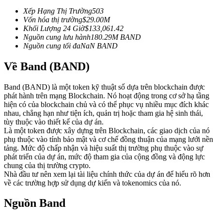
Futures sử dụng USDC làm tài sản thế chấp
Xếp Hạng Thị Trường
503
Vốn hóa thị trường
$
29.00M
Khối Lượng 24 Giờ
$
133,061.42
Nguồn cung lưu hành
180.29M
BAND
Nguồn cung tối đa
NaN
BAND
Về Band (BAND)
Band (BAND) là một token kỹ thuật số dựa trên blockchain được
phát hành trên mạng Blockchain. Nó hoạt động trong cơ sở hạ tầng
hiện có của blockchain chủ và có thể phục vụ nhiều mục đích khác
Sao chép Giao dịch
nhau, chẳng hạn như tiện ích, quản trị hoặc tham gia hệ sinh thái,
tùy thuộc vào thiết kế của dự án.
Tham gia cùng các nhà giao dịch hàng đầu
Là một token được xây dựng trên Blockchain, các giao dịch của nó
phụ thuộc vào tính bảo mật và cơ chế đồng thuận của mạng lưới nền
tảng. Mức độ chấp nhận và hiệu suất thị trường phụ thuộc vào sự
phát triển của dự án, mức độ tham gia của cộng đồng và động lực
chung của thị trường crypto.
Nhà đầu tư nên xem lại tài liệu chính thức của dự án để hiểu rõ hơn
về các trường hợp sử dụng dự kiến và tokenomics của nó.
Nguồn Band