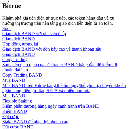
Bitrue
Hướng dẫn
Khám phá giá tiền điện tử trực tiếp, các token hàng đầu và xu
Hướng dẫn giao dịch Spot
hướng thị trường trên nền tảng giao dịch tiền điện tử an toàn.
Spot
Giao dịch BAND với phí siêu thấp
Giao dịch BAND
Hợp đồng tương lai
Giao dịch BAND với đòn bẩy cao và thanh khoản sâu
Giao dịch BAND
Copy Trading
Sao chép giao dịch của các trader BAND hàng đầu để kiếm lợi
nhuận dài hạn
Copy Trading BAND
Mua BAND
Chiến lược giao dịch
Mua BAND trên Bitrue bằng thẻ tín dụng/thẻ ghi nợ, chuyển khoản
ngân hàng, tiền gửi fiat, SEPA và nhiều hơn nữa
Học cách duy trì lợi nhuận
Mua BAND
Flexible Staking
Kiếm phần thưởng hàng ngày cạnh tranh trên BAND
Kiếm BAND
Đặt cược
Stake BAND để nhận lợi nhuận cao
Đặt cược BAND