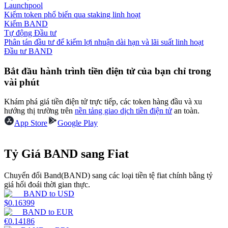
Launchpool
Kiếm token phổ biến qua staking linh hoạt
Earn
Kiếm BAND
Tự động Đầu tư
Phân tán đầu tư để kiếm lợi nhuận dài hạn và lãi suất linh hoạt
Đầu tư BAND
Bắt đầu hành trình tiền điện tử của bạn chỉ trong
vài phút
Khám phá giá tiền điện tử trực tiếp, các token hàng đầu và xu
hướng thị trường trên
nền tảng giao dịch tiền điện tử
an toàn.
App Store
Google Play
Power Piggy
Làm cho tài sản của bạn tăng giá trị đều đặn
Tỷ Giá BAND sang Fiat
Chuyển đổi Band(BAND) sang các loại tiền tệ fiat chính bằng tỷ
giá hối đoái thời gian thực.
BAND
to
USD
$
0.16399
BAND
to
EUR
€
0.14186