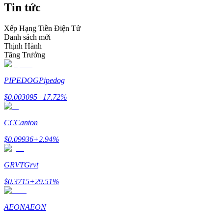
Tin tức
Trở thành Nhà giao dịch Sao chép
Tận hưởng chia sẻ lợi nhuận và hoa hồng giao dịch sao chép
Xếp Hạng Tiền Điện Tử
Danh sách mới
Thịnh Hành
Tăng Trưởng
PIPEDOG
Pipedog
$
0.003095
+
17.72
%
CC
Canton
Thông tin
$
0.09936
+
2.94
%
Phân tích dữ liệu lớn bao gồm thông tin giao dịch, v.v.
GRVT
Grvt
$
0.3715
+
29.51
%
AEON
AEON