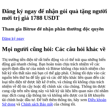
Futures sử dụng USDC làm tài sản thế chấp
Đăng ký ngay để nhận gói quà tặng người
mới trị giá 1788 USDT
Tham gia Bitrue để nhận phần thưởng độc quyền
Đăng ký ngay
Mọi người cũng hỏi: Các câu hỏi khác về
Sao chép Giao dịch
Thị trường tiền điện tử rất biến động và có thể trải qua những biến
động giá nhanh chóng. Bạn hoàn toàn chịu trách nhiệm về các
Tham gia cùng các nhà giao dịch hàng đầu
quyết định đầu tư của mình và Bitrue không chịu trách nhiệm cho
bất kỳ tổn thất nào mà bạn có thể gặp phải. Chúng tôi dựa vào các
nguồn bên thứ ba để lấy giá và các dữ liệu khác liên quan đến các
loại tiền điện tử được liệt kê ở trên, và chúng tôi không chịu trách
nhiệm về độ tin cậy hoặc độ chính xác của chúng. Thông tin được
cung cấp trên nền tảng này và bất kỳ tài liệu liên quan nào chỉ nhằm
mục đích cung cấp thông tin và không nên được coi là lời khuyên
tài chính hoặc đầu tư. Để biết thêm thông tin, hãy xem
Điều khoản
Sử dụng
và
Chính sách Bảo mật
của chúng tôi.