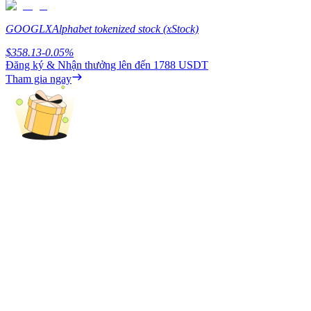
Earn
GOOGLX
Alphabet tokenized stock (xStock)
$
358.13
-0.05
%
Đăng ký & Nhận thưởng lên đến
1788 USDT
Tham gia ngay
Power Piggy
Làm cho tài sản của bạn tăng giá trị đều đặn