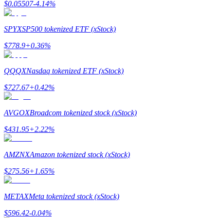
$
0.05507
-4.14
%
Hướng dẫn
SPYX
SP500 tokenized ETF (xStock)
Hướng dẫn giao dịch Spot
$
778.9
+
0.36
%
QQQX
Nasdaq tokenized ETF (xStock)
$
727.67
+
0.42
%
AVGOX
Broadcom tokenized stock (xStock)
$
431.95
+
2.22
%
Chiến lược giao dịch
Học cách duy trì lợi nhuận
AMZNX
Amazon tokenized stock (xStock)
$
275.56
+
1.65
%
METAX
Meta tokenized stock (xStock)
$
596.42
-0.04
%