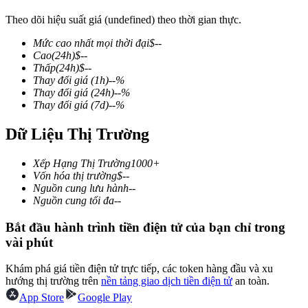
Theo dõi hiệu suất giá (undefined) theo thời gian thực.
Mức cao nhất mọi thời đại
$
--
Cao
(24h)
$
--
COIN-M Futures
Thấp
(24h)
$
--
Thay đổi giá
(1h)
--
%
Futures sử dụng token làm tài sản thế chấp
Thay đổi giá
(24h)
--
%
Thay đổi giá
(7d)
--
%
Dữ Liệu Thị Trường
TradFi
Phái sinh cổ phiếu, ngoại hối, kim loại quý và hàng hóa
Xếp Hạng Thị Trường
1000+
Vốn hóa thị trường
$
--
Nguồn cung lưu hành
--
Nguồn cung tối đa
--
Bắt đầu hành trình tiền điện tử của bạn chỉ trong
vài phút
Khám phá giá tiền điện tử trực tiếp, các token hàng đầu và xu
hướng thị trường trên
nền tảng giao dịch tiền điện tử
an toàn.
App Store
Google Play
USDC Futures vĩnh cửu