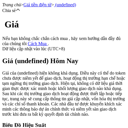
Trang chủ
>
Giá tiền điện tử
>
(undefined)
Chia sẻ
Giá
Hợp đồng tương lai
Nếu bạn không chắc chắn cách mua , hãy xem hướng dẫn đầy đủ
của chúng tôi
Cách Mua
.
Dữ liệu cập nhật vào lúc (UTC+8)
Giá (undefined) Hôm Nay
Giá của (undefined) hiện không khả dụng. Điều này có thể do token
chưa được niêm yết để giao dịch, hoạt động thị trường hạn chế hoặc
tạm ngừng thị trường giao dịch. Hiện tại, không có dữ liệu giá thời
USDT Futures
gian thực được xác minh hoặc khối lượng giao dịch nào khả dụng.
Sau khi các thị trường giao dịch hoạt động được thiết lập hoặc tiếp
Futures sử dụng USDT làm tài sản thế chấp
tục, trang này sẽ cung cấp thông tin giá cập nhật, vốn hóa thị trường
và các chỉ số thanh khoản. Các nhà đầu tư được khuyến khích xác
minh các thông báo dự án chính thức và niêm yết sàn giao dịch
trước khi đưa ra bất kỳ quyết định tài chính nào.
Biểu Đồ Hiệu Suất