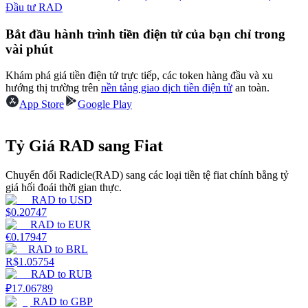
Đầu tư RAD
Earn
Bắt đầu hành trình tiền điện tử của bạn chỉ trong
vài phút
Khám phá giá tiền điện tử trực tiếp, các token hàng đầu và xu
hướng thị trường trên
nền tảng giao dịch tiền điện tử
an toàn.
App Store
Google Play
Tỷ Giá RAD sang Fiat
Power Piggy
Chuyển đổi Radicle(RAD) sang các loại tiền tệ fiat chính bằng tỷ
giá hối đoái thời gian thực.
Làm cho tài sản của bạn tăng giá trị đều đặn
RAD
to
USD
$
0.20747
RAD
to
EUR
€
0.17947
RAD
to
BRL
R$
1.05754
RAD
to
RUB
₽
17.06789
RAD
to
GBP