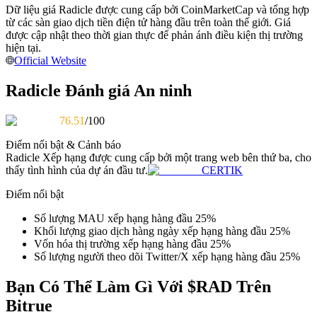
Dữ liệu giá Radicle được cung cấp bởi CoinMarketCap và tổng hợp
Trở thành Nhà giao dịch Sao chép
từ các sàn giao dịch tiền điện tử hàng đầu trên toàn thế giới. Giá
Tận hưởng chia sẻ lợi nhuận và hoa hồng giao dịch sao chép
được cập nhật theo thời gian thực để phản ánh điều kiện thị trường
hiện tại.
Official Website
Radicle Đánh giá An ninh
76.51
/100
Điểm nổi bật & Cảnh báo
Radicle
Xếp hạng được cung cấp bởi một trang web bên thứ ba, cho
thấy tình hình của dự án đầu tư.
CERTIK
Thông tin
Điểm nổi bật
Phân tích dữ liệu lớn bao gồm thông tin giao dịch, v.v.
Số lượng MAU xếp hạng hàng đầu 25%
Khối lượng giao dịch hàng ngày xếp hạng hàng đầu 25%
Vốn hóa thị trường xếp hạng hàng đầu 25%
Số lượng người theo dõi Twitter/X xếp hạng hàng đầu 25%
Bạn Có Thể Làm Gì Với $RAD Trên
Bitrue