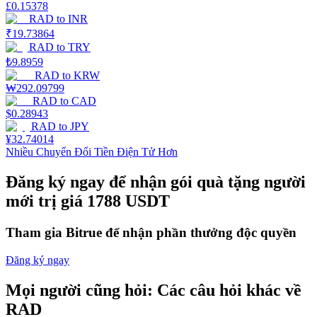
£
0.15378
RAD
to
INR
Staking
₹
19.73864
RAD
to
TRY
Lợi nhuận cao và truy cập ngay lập tức
₺
9.8959
RAD
to
KRW
₩
292.09799
RAD
to
CAD
$
0.28943
RAD
to
JPY
¥
32.74014
Nhiều Chuyển Đổi Tiền Điện Tử Hơn
Đăng ký ngay để nhận gói quà tặng người
Launchpool
mới trị giá 1788 USDT
Đặt cọc linh hoạt để kiếm được các token phổ biến.
Tham gia Bitrue để nhận phần thưởng độc quyền
Đăng ký ngay
Mọi người cũng hỏi: Các câu hỏi khác về
RAD