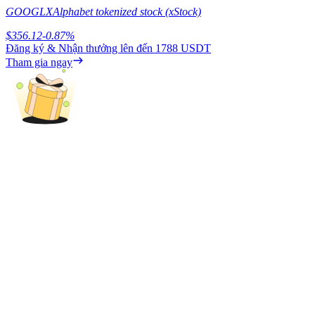
Deposit & Trade BTC to Share 25000 USDT prize pool!
GOOGLX
Alphabet tokenized stock (xStock)
$
356.12
-0.87
%
Đăng ký & Nhận thưởng lên đến
1788 USDT
Tham gia ngay
Deposit CASHCAT & Win
Share 500000 CASHCAT prize pool
Exclusive for BitMart Users
Register & Trade to Win 500,000 USDT
Precious Metals Trading Carnival
Trade Gold & Silver · 33,333 USDT Bonus