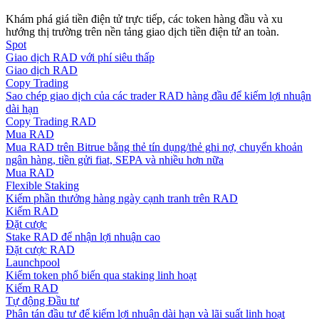
Khám phá giá tiền điện tử trực tiếp, các token hàng đầu và xu
Hướng dẫn
hướng thị trường trên nền tảng giao dịch tiền điện tử an toàn.
Spot
Hướng dẫn giao dịch Spot
Giao dịch RAD với phí siêu thấp
Giao dịch RAD
Copy Trading
Sao chép giao dịch của các trader RAD hàng đầu để kiếm lợi nhuận
dài hạn
Copy Trading RAD
Mua RAD
Mua RAD trên Bitrue bằng thẻ tín dụng/thẻ ghi nợ, chuyển khoản
ngân hàng, tiền gửi fiat, SEPA và nhiều hơn nữa
Mua RAD
Flexible Staking
Kiếm phần thưởng hàng ngày cạnh tranh trên RAD
Chiến lược giao dịch
Kiếm RAD
Đặt cược
Học cách duy trì lợi nhuận
Stake RAD để nhận lợi nhuận cao
Đặt cược RAD
Launchpool
Kiếm token phổ biến qua staking linh hoạt
Kiếm RAD
Tự động Đầu tư
Phân tán đầu tư để kiếm lợi nhuận dài hạn và lãi suất linh hoạt