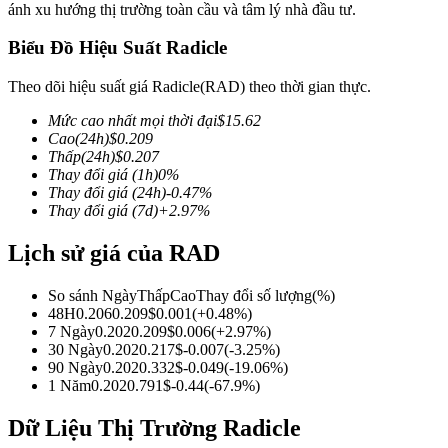
ánh xu hướng thị trường toàn cầu và tâm lý nhà đầu tư.
Biểu Đồ Hiệu Suất Radicle
Theo dõi hiệu suất giá Radicle(RAD) theo thời gian thực.
COIN-M Futures
Mức cao nhất mọi thời đại
$
15.62
Futures sử dụng token làm tài sản thế chấp
Cao
(24h)
$
0.209
Thấp
(24h)
$
0.207
Thay đổi giá
(1h)
0
%
Thay đổi giá
(24h)
-0.47
%
TradFi
Thay đổi giá
(7d)
+
2.97
%
Phái sinh cổ phiếu, ngoại hối, kim loại quý và hàng hóa
Lịch sử giá của RAD
So sánh Ngày
Thấp
Cao
Thay đổi số lượng
(%)
48H
0.206
0.209
$
0.001
(
+
0.48
%)
7 Ngày
0.202
0.209
$
0.006
(
+
2.97
%)
30 Ngày
0.202
0.217
$
-0.007
(
-3.25
%)
90 Ngày
0.202
0.332
$
-0.049
(
-19.06
%)
1 Năm
0.202
0.791
$
-0.44
(
-67.9
%)
Dữ Liệu Thị Trường Radicle
USDC Futures vĩnh cửu