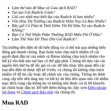
Làm thế nào để Mua và Giao dịch RAD?
Tại sao Giá Radicle Giảm?
Khóa BTR
Giá cao nhất mọi thời đại của Radicle là bao nhiêu?
Vốn Hóa Thị Trường của Radicle Hôm Nay Là Bao Nhiêu?
Đầu tư độc quyền cho người nắm giữ BTR
Bây giờ Có Phải là Thởi Điểm Tốt Để Đầu Tư vào Radicle
Không?
Bạn Có Thể Nhận Phần Thưởng RAD Miễn Phí Ở Đâu?
Làm Thế Nào Để Theo Dõi Giá Radicle?
Thị trường tiền điện tử rất biến động và có thể trải qua những biến
động giá nhanh chóng. Bạn hoàn toàn chịu trách nhiệm về các
quyết định đầu tư của mình và Bitrue không chịu trách nhiệm cho
bất kỳ tổn thất nào mà bạn có thể gặp phải. Chúng tôi dựa vào các
nguồn bên thứ ba để lấy giá và các dữ liệu khác liên quan đến các
loại tiền điện tử được liệt kê ở trên, và chúng tôi không chịu trách
nhiệm về độ tin cậy hoặc độ chính xác của chúng. Thông tin được
Khoản vay
cung cấp trên nền tảng này và bất kỳ tài liệu liên quan nào chỉ nhằm
mục đích cung cấp thông tin và không nên được coi là lời khuyên
Dịch vụ vay được hỗ trợ bằng tiền điện tử
tài chính hoặc đầu tư. Để biết thêm thông tin, hãy xem
Điều khoản
Sử dụng
và
Chính sách Bảo mật
của chúng tôi.
Mua
RAD