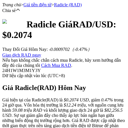
Trang chủ
>
Giá tiền điện tử
>
Radicle
(RAD)
Chia sẻ
Radicle
Giá
RAD
/USD:
Hợp đồng tương lai
$
0.2074
Thay Đổi Giá Hôm Nay
:
-0.0009702
（
-0.47
%）
Giao dịch RAD ngay
Nếu bạn không chắc chắn cách mua Radicle, hãy xem hướng dẫn
đầy đủ của chúng tôi
Cách Mua RAD
.
24H
1W
1M
3M
1Y
3Y
Dữ liệu cập nhật vào lúc (UTC+8)
USDT Futures
Giá Radicle(RAD) Hôm Nay
Futures sử dụng USDT làm tài sản thế chấp
Giá hiện tại của Radicle(RAD) là
$0.2074 USD
, giảm
0.47%
trong
24 giờ qua. Vốn hóa thị trường là
$12.24 triệu
, với nguồn cung lưu
hành
59.08 triệu RAD
và khối lượng giao dịch 24 giờ là
$82,256.5
USD
. Sự sụt giảm gần đây cho thấy áp lực bán ngắn hạn giữa
những biến động thị trường rộng hơn. Giá RAD được cập nhật theo
thời gian thực trên nền tảng giao dịch tiền điện tử Bitrue để phản