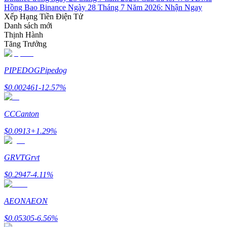
Hồng Bao Binance Ngày 28 Tháng 7 Năm 2026: Nhận Ngay
Xếp Hạng Tiền Điện Tử
Danh sách mới
Thịnh Hành
Tăng Trưởng
Đối tác Bitrue
PIPEDOG
Pipedog
$
0.002461
-12.57
%
CC
Canton
$
0.0913
+
1.29
%
GRVT
Grvt
Đối tác Bitrue
$
0.2947
-4.11
%
Lên đến 65% hoa hồng!
AEON
AEON
$
0.05305
-6.56
%