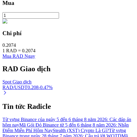
Mua
Đầu tư cố định và quản lý tài chính
Chi phí
Tận hưởng việc quản lý tài chính hiện tại và thu nhập lâu dài
0.2074
1
RAD
=
0.2074
Mua RAD Ngay
RAD
Giao dịch
Spot Giao dịch
RAD/USDT
0.208
-0.47
%
Staking 101
Tin tức Radicle
Tìm hiểu về kiếm thu nhập thụ động
Từ vựng Binance của ngày 5 đến 6 tháng 8 năm 2026: Các đáp án
Bitrue
AI
hôm nay
Mã Gói Đỏ Binance từ 5 đến 6 tháng 8 năm 2026: Nhận
Điểm Miễn Phí Hôm Nay
Stealth (XST) Crypto Là Gì?
Từ vựng
Binance trong ngày 28 tháng 7 năm 2026: Câu trả lời WOTD
Mã