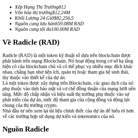
Futures sử dụng USDC làm tài sản thế chấp
Xếp Hạng Thị Trường
812
Vốn hóa thị trường
$
12.24M
Khối Lượng 24 Giờ
$
82,256.5
Nguồn cung lưu hành
59.08M
RAD
Nguồn cung tối đa
100.00M
RAD
Về Radicle (RAD)
Radicle (RAD) là một token kỹ thuật số dựa trên blockchain được
phát hành trên mạng Blockchain. Nó hoạt động trong cơ sở hạ tầng
hiện có của blockchain chủ và có thể phục vụ nhiều mục đích khác
Sao chép Giao dịch
nhau, chẳng hạn như tiện ích, quản trị hoặc tham gia hệ sinh thái,
tùy thuộc vào thiết kế của dự án.
Tham gia cùng các nhà giao dịch hàng đầu
Là một token được xây dựng trên Blockchain, các giao dịch của nó
phụ thuộc vào tính bảo mật và cơ chế đồng thuận của mạng lưới nền
tảng. Mức độ chấp nhận và hiệu suất thị trường phụ thuộc vào sự
phát triển của dự án, mức độ tham gia của cộng đồng và động lực
chung của thị trường crypto.
Nhà đầu tư nên xem lại tài liệu chính thức của dự án để hiểu rõ hơn
về các trường hợp sử dụng dự kiến và tokenomics của nó.
Nguồn Radicle