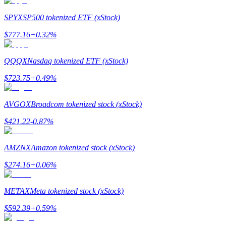
SPYX
SP500 tokenized ETF (xStock)
$
777.16
+
0.32
%
Giới thiệu
QQQX
Nasdaq tokenized ETF (xStock)
Mời một người bạn để nhận phần thưởng tiền mặt
$
723.75
+
0.49
%
BTC Welcome Rewards
AVGOX
Broadcom tokenized stock (xStock)
$
421.22
-0.87
%
AMZNX
Amazon tokenized stock (xStock)
$
274.16
+
0.06
%
METAX
Meta tokenized stock (xStock)
$
592.39
+
0.59
%
BTC Welcome Rewards