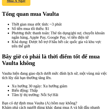
Mua A Ngay
Tổng quan mua Vaulta
COIN-M Futures
Thời gian mua ước tính
:
~3 phút
Số tiền mua tối thiểu
:
$1
Futures sử dụng token làm tài sản thế chấp
Phương thức thanh toán
:
Thẻ tín dụng/ghi nợ, chuyển khoản
ngân hàng, Apple Pay, Google Pay, ví tiền điện tử
Khả dụng
:
Được hỗ trợ ở hầu hết các quốc gia và khu vực
trên thế giới
TradFi
Bây giờ có phải là thời điểm tốt để mua
Phái sinh cổ phiếu, ngoại hối, kim loại quý và hàng hóa
Vaulta không
Vaulta hiện đang giao dịch dưới mức đỉnh lịch sử, một vùng mà việc
tích lũy dài hạn thường tăng lên.
Xu hướng 30 ngày
:
Xu hướng giảm
Biến động
:
Thấp
Tâm lý thị trường
:
Nỗi Sợ Hãi
Bạn có dự định mua Vaulta (A) hôm nay không?
USDC Futures vĩnh cửu
Khám phá cách người dùng khác đang mua A và bắt đầu nhanh