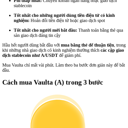
Phí thấp nhất:
Chuyển khoản ngân hàng hoặc giao dịch
Trở thành Nhà giao dịch Sao chép
stablecoin
Tận hưởng chia sẻ lợi nhuận và hoa hồng giao dịch sao chép
Tốt nhất cho những người dùng tiền điện tử có kinh
nghiệm:
Hoán đổi tiền điện tử hoặc giao dịch spot
Tốt nhất cho người mới bắt đầu:
Thanh toán bằng thẻ qua
sàn giao dịch đáng tin cậy
Hầu hết người dùng bắt đầu với
mua bằng thẻ để thuận tiện
, trong
khi những nhà giao dịch có kinh nghiệm thường thích
các cặp giao
dịch stablecoin như A/USDT
để giảm phí.
Mua Vaulta chỉ mất vài phút. Làm theo ba bước đơn giản này để bắt
đầu.
Thông tin
Cách mua Vaulta (A) trong 3 bước
Phân tích dữ liệu lớn bao gồm thông tin giao dịch, v.v.