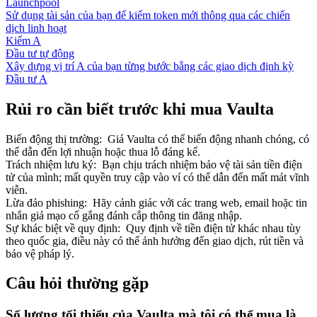
Launchpool
Sử dụng tài sản của bạn để kiếm token mới thông qua các chiến
dịch linh hoạt
Kiếm A
Đầu tư tự động
Xây dựng vị trí A của bạn từng bước bằng các giao dịch định kỳ
Đầu tư A
Rủi ro cần biết trước khi mua Vaulta
Biến động thị trường
:
Giá Vaulta có thể biến động nhanh chóng, có
thể dẫn đến lợi nhuận hoặc thua lỗ đáng kể.
Trách nhiệm lưu ký
:
Bạn chịu trách nhiệm bảo vệ tài sản tiền điện
tử của mình; mất quyền truy cập vào ví có thể dẫn đến mất mát vĩnh
viễn.
Lừa đảo phishing
:
Hãy cảnh giác với các trang web, email hoặc tin
nhắn giả mạo cố gắng đánh cắp thông tin đăng nhập.
Sự khác biệt về quy định
:
Quy định về tiền điện tử khác nhau tùy
theo quốc gia, điều này có thể ảnh hưởng đến giao dịch, rút tiền và
bảo vệ pháp lý.
Câu hỏi thường gặp
Số lượng tối thiểu của Vaulta mà tôi có thể mua là