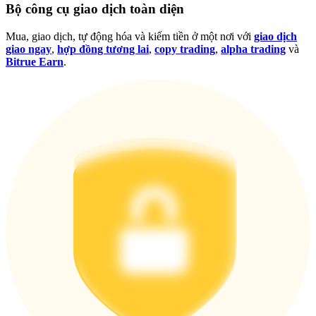
Bộ công cụ giao dịch toàn diện
Đăng nhập
Đăng ký
Mua, giao dịch, tự động hóa và kiếm tiền ở một nơi với
giao dịch
giao ngay
,
hợp đồng tương lai
,
copy trading
,
alpha trading
và
Bitrue Earn
.
Đăng nhập
Đăng ký
Tải ứng dụng
Bitrue