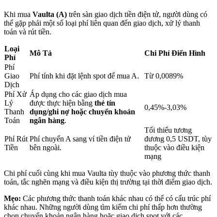
Khi mua
Vaulta (A)
trên sàn giao dịch tiền điện tử, người dùng có
thể gặp phải một số loại phí liên quan đến giao dịch, xử lý thanh
Khóa BTR
toán và rút tiền.
Đầu tư độc quyền cho người nắm giữ BTR
Loại
Mô Tả
Chi Phí Điển Hình
Phí
Phí
Giao
Phí tính khi đặt lệnh spot để mua A.
Từ 0,0089%
Dịch
Phí Xử
Áp dụng cho các giao dịch mua
Lý
được thực hiện bằng
thẻ tín
0,45%-3,03%
Thanh
dụng/ghi nợ hoặc chuyển khoản
Toán
ngân hàng
.
Tối thiểu tương
Phí Rút
Phí chuyển A sang ví tiền điện tử
đương 0,5 USDT, tùy
Khoản vay
Tiền
bên ngoài.
thuộc vào điều kiện
mạng
Dịch vụ vay được hỗ trợ bằng tiền điện tử
Chi phí cuối cùng khi mua Vaulta tùy thuộc vào phương thức thanh
toán, tắc nghẽn mạng và điều kiện thị trường tại thời điểm giao dịch.
Mẹo:
Các phương thức thanh toán khác nhau có thể có cấu trúc phí
khác nhau. Những người dùng tìm kiếm chi phí thấp hơn thường
chọn chuyển khoản ngân hàng hoặc giao dịch spot với các