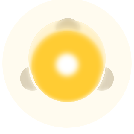
USDT New User Exclusive 10% APR
USDT Flexible Staking | Daily Rewards
BTC New User Exclusive: 6.5% APR
BTC Flexible Staking | Daily Rewards
Thêm sự kiện
Nhận giải thưởng và phần thưởng độc quyền
Trung tâm phần thưởng