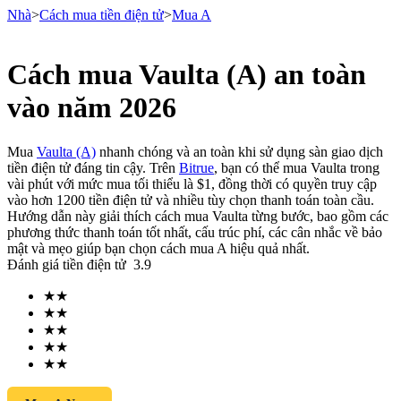
Nhà
>
Cách mua tiền điện tử
>
Mua A
Cách mua Vaulta (A) an toàn
Hợp đồng tương lai
vào năm 2026
Mua
Vaulta (A)
nhanh chóng và an toàn khi sử dụng sàn giao dịch
tiền điện tử đáng tin cậy. Trên
Bitrue
, bạn có thể mua Vaulta trong
vài phút với mức mua tối thiểu là $1, đồng thời có quyền truy cập
vào hơn 1200 tiền điện tử và nhiều tùy chọn thanh toán toàn cầu.
Hướng dẫn này giải thích cách mua Vaulta từng bước, bao gồm các
phương thức thanh toán tốt nhất, cấu trúc phí, các cân nhắc về bảo
mật và mẹo giúp bạn chọn cách mua A hiệu quả nhất.
Đánh giá tiền điện tử
3.9
USDT Futures
★
★
Futures sử dụng USDT làm tài sản thế chấp
★
★
★
★
★
★
★
★