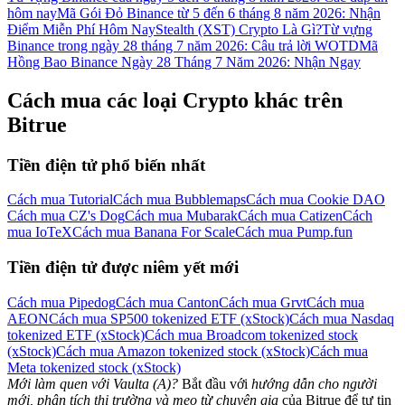
hôm nay
Mã Gói Đỏ Binance từ 5 đến 6 tháng 8 năm 2026: Nhận
Điểm Miễn Phí Hôm Nay
Stealth (XST) Crypto Là Gì?
Từ vựng
Binance trong ngày 28 tháng 7 năm 2026: Câu trả lời WOTD
Mã
Hồng Bao Binance Ngày 28 Tháng 7 Năm 2026: Nhận Ngay
Cách mua các loại Crypto khác trên
Bitrue
Tiền điện tử phổ biến nhất
Cách mua Tutorial
Cách mua Bubblemaps
Cách mua Cookie DAO
Cách mua CZ's Dog
Cách mua Mubarak
Cách mua Catizen
Cách
mua IoTeX
Cách mua Banana For Scale
Cách mua Pump.fun
Tiền điện tử được niêm yết mới
Cách mua Pipedog
Cách mua Canton
Cách mua Grvt
Cách mua
AEON
Cách mua SP500 tokenized ETF (xStock)
Cách mua Nasdaq
tokenized ETF (xStock)
Cách mua Broadcom tokenized stock
(xStock)
Cách mua Amazon tokenized stock (xStock)
Cách mua
Meta tokenized stock (xStock)
Mới làm quen với Vaulta (A)?
Bắt đầu với
hướng dẫn cho người
mới, phân tích thị trường và mẹo từ chuyên gia
của Bitrue để tự tin