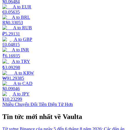
$
0.06484
A
to
EUR
€
0.05635
A
to
BRL
R$
0.33053
A
to
RUB
₽
5.29131
A
to
GBP
£
0.04815
A
to
INR
₹
6.16935
A
to
TRY
₺
3.09298
A
to
KRW
₩
91.29385
A
to
CAD
$
0.09046
A
to
JPY
¥
10.23299
Nhiều Chuyển Đổi Tiền Điện Tử Hơn
Tin tức mới nhất về Vaulta
Từ vựng Binance của ngày 5 đến 6 tháng 8 năm 2026: Các đáp án