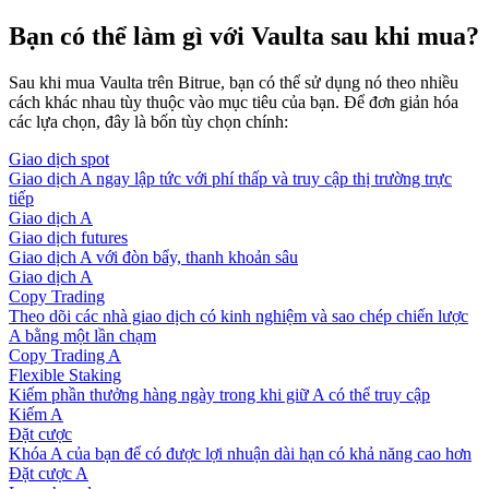
Bạn có thể làm gì với Vaulta sau khi mua?
Sau khi mua Vaulta trên Bitrue, bạn có thể sử dụng nó theo nhiều
cách khác nhau tùy thuộc vào mục tiêu của bạn. Để đơn giản hóa
các lựa chọn, đây là bốn tùy chọn chính:
Giao dịch spot
Giao dịch A ngay lập tức với phí thấp và truy cập thị trường trực
tiếp
Giao dịch A
Giao dịch futures
Giao dịch A với đòn bẩy, thanh khoản sâu
Giao dịch A
Copy Trading
Theo dõi các nhà giao dịch có kinh nghiệm và sao chép chiến lược
A bằng một lần chạm
Copy Trading A
Flexible Staking
Kiếm phần thưởng hàng ngày trong khi giữ A có thể truy cập
Kiếm A
Đặt cược
Khóa A của bạn để có được lợi nhuận dài hạn có khả năng cao hơn
Đặt cược A