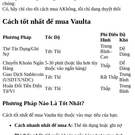
chóng:
Futures sử dụng USDC làm tài sản thế chấp
Có, hãy chỉ cho tôi cách mua A
Không, tôi chỉ đang duyệt thôi
Cách tốt nhất để mua Vaulta
Phí Điển
Độ
Phương Pháp
Tốc Độ
Hình
Khó
Trung
Thẻ Tín Dụng/Ghi
Dễ
Tức Thì
Bình–
Nợ
Dàng
Cao
Chuyển Khoản Ngân
5-30 phút (hoặc lâu hơn tùy
Dễ
Thấp
Sao chép Giao dịch
Hàng
thuộc vào ngân hàng)
Dàng
Giao Dịch Stablecoin
Trung
Tức Thì
Rất Thấp
Tham gia cùng các nhà giao dịch hàng đầu
(USDT/USDC)
Bình
Hoán Đổi Tiền Điện
Trung
Tức Thì
Thấp
Tử/Ví
Bình
Phương Pháp Nào Là Tốt Nhất?
Cách tốt nhất để mua Vaulta tùy thuộc vào mục tiêu của bạn:
Cách nhanh nhất để mua A:
Thẻ tín dụng hoặc ghi nợ