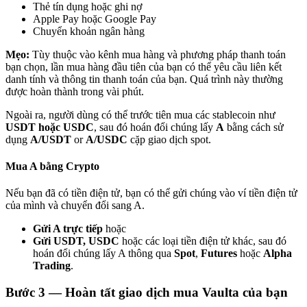
Thẻ tín dụng hoặc ghi nợ
Apple Pay hoặc Google Pay
Chuyển khoản ngân hàng
Mẹo:
Tùy thuộc vào kênh mua hàng và phương pháp thanh toán
bạn chọn, lần mua hàng đầu tiên của bạn có thể yêu cầu liên kết
danh tính và thông tin thanh toán của bạn. Quá trình này thường
Đối tác Bitrue
được hoàn thành trong vài phút.
Ngoài ra, người dùng có thể trước tiên mua các stablecoin như
USDT hoặc USDC
, sau đó hoán đổi chúng lấy
A
bằng cách sử
dụng
A/USDT
or
A/USDC
cặp giao dịch spot.
Mua A bằng Crypto
Nếu bạn đã có tiền điện tử, bạn có thể gửi chúng vào ví tiền điện tử
của mình và chuyển đổi sang A.
Đối tác Bitrue
Gửi A trực tiếp
hoặc
Gửi USDT, USDC
hoặc các loại tiền điện tử khác, sau đó
Lên đến 65% hoa hồng!
hoán đổi chúng lấy A thông qua
Spot
,
Futures
hoặc
Alpha
Trading
.
Bước
3 —
Hoàn tất giao dịch mua Vaulta của bạn