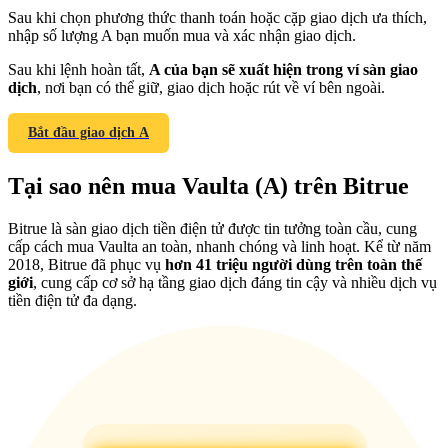
Sau khi chọn phương thức thanh toán hoặc cặp giao dịch ưa thích,
nhập số lượng A bạn muốn mua và xác nhận giao dịch.
Sau khi lệnh hoàn tất,
A của bạn sẽ xuất hiện trong ví sàn giao
dịch
, nơi bạn có thể giữ, giao dịch hoặc rút về ví bên ngoài.
Giới thiệu
Bắt đầu giao dịch A
Mời một người bạn để nhận phần thưởng tiền mặt
Tại sao nên mua Vaulta (A) trên Bitrue
BTC Welcome Rewards
Bitrue là sàn giao dịch tiền điện tử được tin tưởng toàn cầu, cung
cấp cách mua Vaulta an toàn, nhanh chóng và linh hoạt. Kể từ năm
2018, Bitrue đã phục vụ
hơn 41 triệu người dùng trên toàn thế
giới
, cung cấp cơ sở hạ tầng giao dịch đáng tin cậy và nhiều dịch vụ
tiền điện tử đa dạng.
BTC Welcome Rewards