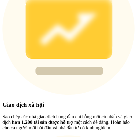
Deposit & Trade BTC to Share 25000 USDT prize pool!
Deposit CASHCAT & Win
Share 500000 CASHCAT prize pool
Exclusive for BitMart Users
Register & Trade to Win 500,000 USDT
Precious Metals Trading Carnival
Giao dịch xã hội
Trade Gold & Silver · 33,333 USDT Bonus
Sao chép các nhà giao dịch hàng đầu chỉ bằng một cú nhấp và giao
dịch
hơn 1.200 tài sản được hỗ trợ
một cách dễ dàng. Hoàn hảo
cho cả người mới bắt đầu và nhà đầu tư có kinh nghiệm.