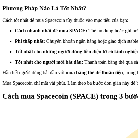
Futures sử dụng USDC làm tài sản thế chấp
Phương Pháp Nào Là Tốt Nhất?
Cách tốt nhất để mua Spacecoin tùy thuộc vào mục tiêu của bạn:
Cách nhanh nhất để mua SPACE:
Thẻ tín dụng hoặc ghi nợ
Phí thấp nhất:
Chuyển khoản ngân hàng hoặc giao dịch stabl
Tốt nhất cho những người dùng tiền điện tử có kinh nghi
Tốt nhất cho người mới bắt đầu:
Thanh toán bằng thẻ qua sà
Sao chép Giao dịch
Hầu hết người dùng bắt đầu với
mua bằng thẻ để thuận tiện
, trong
Tham gia cùng các nhà giao dịch hàng đầu
Mua Spacecoin chỉ mất vài phút. Làm theo ba bước đơn giản này để b
Cách mua Spacecoin (SPACE) trong 3 bướ