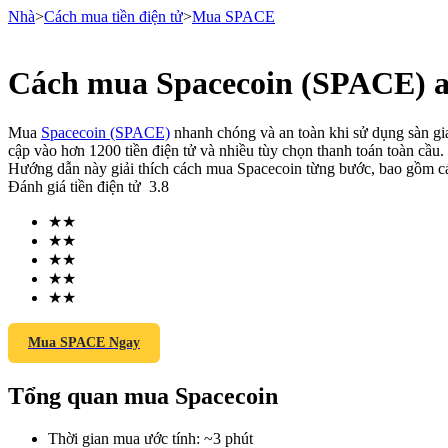
Nhà
>
Cách mua tiền điện tử
>
Mua SPACE
Cách mua Spacecoin (SPACE) a
Hợp đồng tương lai
Mua
Spacecoin (SPACE)
nhanh chóng và an toàn khi sử dụng sàn giao
cập vào hơn 1200 tiền điện tử và nhiều tùy chọn thanh toán toàn cầu.
Hướng dẫn này giải thích cách mua Spacecoin từng bước, bao gồm cá
Đánh giá tiền điện tử
3.8
★
★
★
★
★
★
★
★
★
★
USDT Futures
Futures sử dụng USDT làm tài sản thế chấp
Mua SPACE Ngay
Tổng quan mua Spacecoin
Thời gian mua ước tính
:
~3 phút