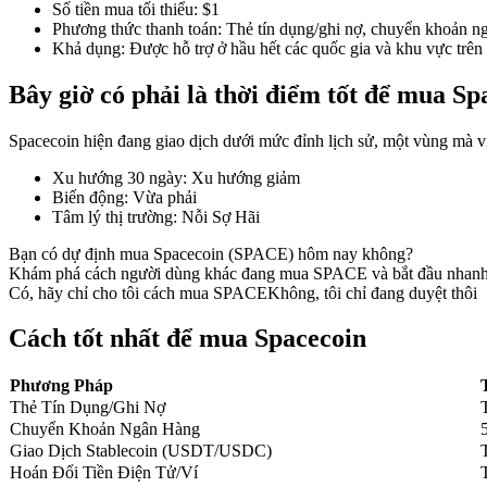
Số tiền mua tối thiểu
:
$1
Phương thức thanh toán
:
Thẻ tín dụng/ghi nợ, chuyển khoản ng
Khả dụng
:
Được hỗ trợ ở hầu hết các quốc gia và khu vực trên 
Bây giờ có phải là thời điểm tốt để mua S
COIN-M Futures
Futures sử dụng token làm tài sản thế chấp
Spacecoin hiện đang giao dịch dưới mức đỉnh lịch sử, một vùng mà việ
Xu hướng 30 ngày
:
Xu hướng giảm
Biến động
:
Vừa phải
TradFi
Tâm lý thị trường
:
Nỗi Sợ Hãi
Phái sinh cổ phiếu, ngoại hối, kim loại quý và hàng hóa
Bạn có dự định mua Spacecoin (SPACE) hôm nay không?
Khám phá cách người dùng khác đang mua SPACE và bắt đầu nhanh
Có, hãy chỉ cho tôi cách mua SPACE
Không, tôi chỉ đang duyệt thôi
Cách tốt nhất để mua Spacecoin
Phương Pháp
Thẻ Tín Dụng/Ghi Nợ
Chuyển Khoản Ngân Hàng
Giao Dịch Stablecoin (USDT/USDC)
Hoán Đổi Tiền Điện Tử/Ví
USDC Futures vĩnh cửu