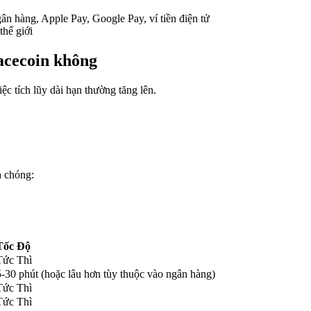
ân hàng, Apple Pay, Google Pay, ví tiền điện tử
thế giới
pacecoin không
c tích lũy dài hạn thường tăng lên.
 chóng:
Tốc Độ
Tức Thì
5-30 phút (hoặc lâu hơn tùy thuộc vào ngân hàng)
Tức Thì
Tức Thì