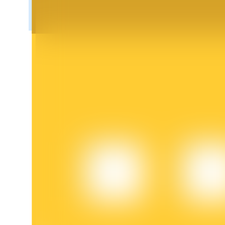
Khóa BTR
Đầu tư độc quyền cho người nắm giữ BTR
Khoản vay
Dịch vụ vay được hỗ trợ bằng tiền điện tử