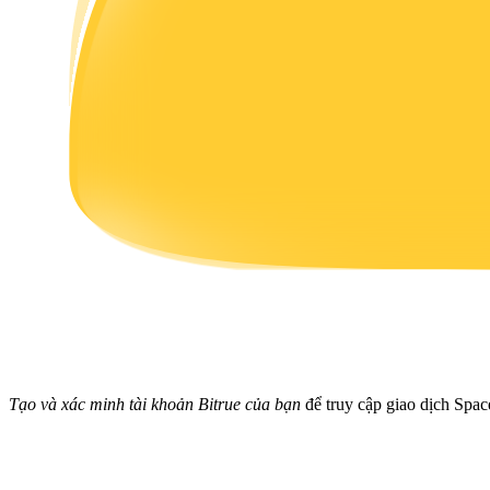
Earn
Power Piggy
Làm cho tài sản của bạn tăng giá trị đều đặn
Tạo và xác minh tài khoản Bitrue của bạn
để truy cập giao dịch Spac