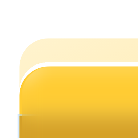
Staking
Lợi nhuận cao và truy cập ngay lập tức
Launchpool
Đặt cọc linh hoạt để kiếm được các token phổ biến.