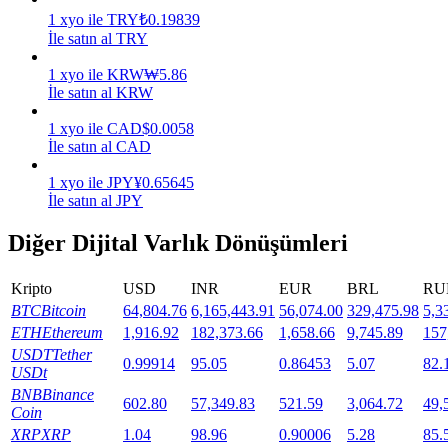
1
xyo
ile
TRY
₺
0.19839
Staking
İle satın al TRY
Yüksek getiri ve anında erişim
1
xyo
ile
KRW
₩
5.86
İle satın al KRW
1
xyo
ile
CAD
$
0.0058
İle satın al CAD
1
xyo
ile
JPY
¥
0.65645
İle satın al JPY
Diğer Dijital Varlık Dönüşümleri
Launchpool
Kripto
USD
INR
EUR
BRL
RU
Popüler token'lar kazanmak için esnek staking
BTC
Bitcoin
64,804.76
6,165,443.91
56,074.00
329,475.98
5,3
ETH
Ethereum
1,916.92
182,373.66
1,658.66
9,745.89
157
USDT
Tether
0.99914
95.05
0.86453
5.07
82.
USDt
BNB
Binance
602.80
57,349.83
521.59
3,064.72
49,
Coin
XRP
XRP
1.04
98.96
0.90006
5.28
85.