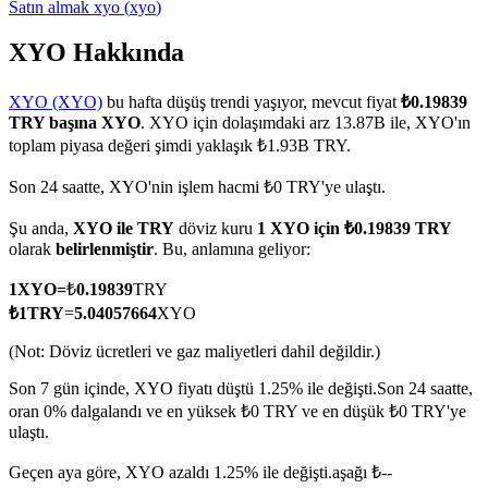
Satın almak
xyo
(
xyo
)
XYO Hakkında
COIN-M Vadeli İşlemleri
XYO (XYO)
bu hafta düşüş trendi yaşıyor, mevcut fiyat
₺0.19839
TRY başına XYO
. XYO için dolaşımdaki arz 13.87B ile, XYO'ın
Kripto Para Vadeli İşlemleri
toplam piyasa değeri şimdi yaklaşık ₺1.93B TRY.
Son 24 saatte, XYO'nin işlem hacmi ₺0 TRY'ye ulaştı.
TradFi
Şu anda,
XYO ile TRY
döviz kuru
1 XYO için ₺0.19839 TRY
olarak
belirlenmiştir
. Bu, anlamına geliyor:
Hisse senetleri, döviz, değerli metaller ve emtia türevleri
1
XYO
=
₺
0.19839
TRY
₺
1
TRY
=
5.04057664
XYO
(Not: Döviz ücretleri ve gaz maliyetleri dahil değildir.)
Son 7 gün içinde, XYO fiyatı düştü 1.25% ile değişti.
Son 24 saatte,
oran 0% dalgalandı ve en yüksek ₺0 TRY ve en düşük ₺0 TRY'ye
ulaştı.
Geçen aya göre, XYO azaldı 1.25% ile değişti.aşağı ₺--
USDC Vadeli İşlemleri