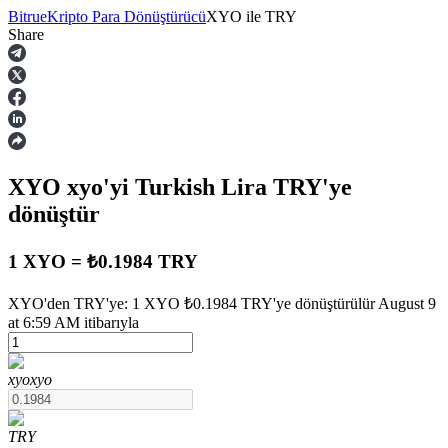
Bitrue
Kripto Para Dönüştürücü
XYO
ile
TRY
Share
Vadeli İşlemler
XYO
xyo
'yi Turkish Lira
TRY
'ye
dönüştür
1 XYO = ₺0.1984 TRY
USDT Vadeli İşlemleri
XYO'den TRY'ye: 1 XYO ₺0.1984 TRY'ye dönüştürülür August 9
at 6:59 AM itibarıyla
Teminat olarak USDT kullanan vadeli işlemler
xyo
xyo
TRY