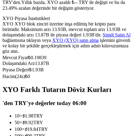
TRY'den.
Yıllık bazda, XYO azaldı ₺-- TRY ile değişti ve bu da
USDC'yi teminat olarak kullanan vadeli işlemler
23.49% azalan değerinde bir değişim gösteriyor.
XYO Piyasa İstatistikleri
XYO XYO blok zinciri üzerine inşa edilmiş bir kripto para
birimidir. Maksimum arzı 13.93B, mevcut toplam arzı 13.93B ve
dolaşımdaki arzı 13.87B ile piyasa değeri 1.93B'dir.
Şimdi Satın Al
bağlantısına tıklayın veya
XYO (XYO) satın alma
işlemini güvenli
ve kolay bir şekilde gerçekleştirmek için adım adım kılavuzumuza
göz atın.
Mevcut Fiyat
₺
0.19839
Dolaşımdaki Arz
13.87B
Kopya Ticaret
Piyasa Değeri
₺
1.93B
Hacim(24s)
₺
0
En iyi traderlarla güçlerinizi birleştirin
XYO Farklı Tutarın Döviz Kurları
'den TRY'ye değerler today 06:00
10
=
₺
1.98
TRY
50
=
₺
9.92
TRY
100
=
₺
19.84
TRY
500
=
₺
99.2
TRY