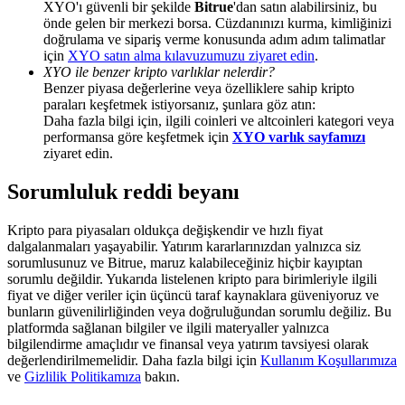
XYO'ı güvenli bir şekilde
Bitrue
'dan satın alabilirsiniz, bu
Deposit & Trade BTC to Share 25000 USDT prize pool!
önde gelen bir merkezi borsa. Cüzdanınızı kurma, kimliğinizi
doğrulama ve sipariş verme konusunda adım adım talimatlar
için
XYO satın alma kılavuzumuzu ziyaret edin
.
XYO ile benzer kripto varlıklar nelerdir?
Deposit CASHCAT & Win
Benzer piyasa değerlerine veya özelliklere sahip kripto
paraları keşfetmek istiyorsanız, şunlara göz atın:
Share 500000 CASHCAT prize pool
Daha fazla bilgi için, ilgili coinleri ve altcoinleri kategori veya
performansa göre keşfetmek için
XYO varlık sayfamızı
ziyaret edin.
Sorumluluk reddi beyanı
Exclusive for BitMart Users
Register & Trade to Win 500,000 USDT
Kripto para piyasaları oldukça değişkendir ve hızlı fiyat
dalgalanmaları yaşayabilir. Yatırım kararlarınızdan yalnızca siz
sorumlusunuz ve Bitrue, maruz kalabileceğiniz hiçbir kayıptan
sorumlu değildir. Yukarıda listelenen kripto para birimleriyle ilgili
fiyat ve diğer veriler için üçüncü taraf kaynaklara güveniyoruz ve
Precious Metals Trading Carnival
bunların güvenilirliğinden veya doğruluğundan sorumlu değiliz. Bu
platformda sağlanan bilgiler ve ilgili materyaller yalnızca
Trade Gold & Silver · 33,333 USDT Bonus
bilgilendirme amaçlıdır ve finansal veya yatırım tavsiyesi olarak
değerlendirilmemelidir. Daha fazla bilgi için
Kullanım Koşullarımıza
ve
Gizlilik Politikamıza
bakın.