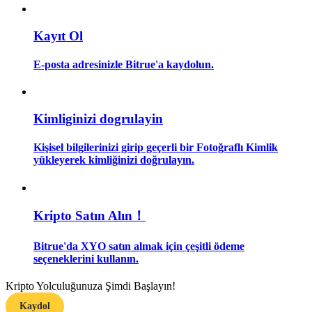
Rehber
Kayıt Ol
Vadeli İşlemler Başlangıç Kılavuzu
E-posta adresinizle Bitrue'a kaydolun.
Kimliginizi dogrulayin
Kişisel bilgilerinizi girip geçerli bir Fotoğraflı Kimlik
yükleyerek kimliğinizi doğrulayın.
Ticaret stratejileri
Kripto Satın Alın！
Nasıl kârlı kalabileceğinizi öğrenin
Bitrue'da XYO satın almak için çeşitli ödeme
seçeneklerini kullanın.
Kripto Yolculuğunuza Şimdi Başlayın!
Kaydol