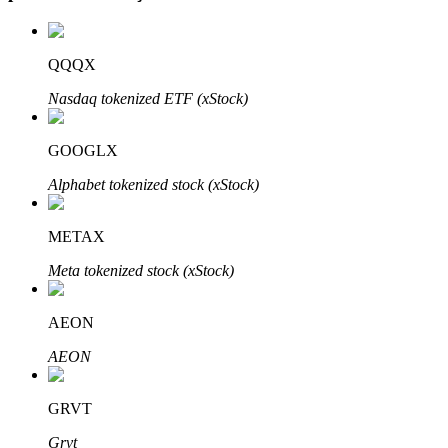
QQQX
Otomatik Yatırım
Nasdaq tokenized ETF (xStock)
Uzun vadeli kâr ve esnek çıkarlar elde edin
GOOGLX
Alphabet tokenized stock (xStock)
METAX
Meta tokenized stock (xStock)
AEON
Stake Etmeyi Öğrenin
AEON
Pasif gelir kazanma hakkında bilgi edinin
Bitrue
AI
GRVT
Grvt