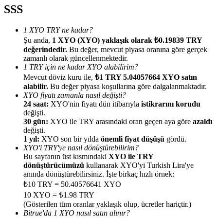
SSS
1 XYO TRY ne kadar?
Şu anda,
1 XYO (XYO) yaklaşık olarak ₺0.19839 TRY
değerindedir.
Bu değer, mevcut piyasa oranına göre gerçek
Yönlendirme
zamanlı olarak güncellenmektedir.
1 TRY için ne kadar XYO alabilirim?
Arkadaşını davet et, nakit ödüller kazan
Mevcut döviz kuru ile,
₺1 TRY 5.04057664 XYO satın
alabilir.
Bu değer piyasa koşullarına göre dalgalanmaktadır.
BTC Welcome Rewards
XYO fiyatı zamanla nasıl değişti?
24 saat:
XYO'nin fiyatı dün itibarıyla
istikrarını korudu
değişti.
30 gün:
XYO ile TRY arasındaki oran geçen aya göre
azaldı
değişti.
1 yıl:
XYO son bir yılda
önemli fiyat düşüşü
gördü.
XYO'i TRY'ye nasıl dönüştürebilirim?
Bu sayfanın üst kısmındaki
XYO ile TRY
dönüştürücümüzü
kullanarak XYO'yi Turkish Lira'ye
anında dönüştürebilirsiniz. İşte birkaç hızlı örnek:
₺10 TRY = 50.40576641 XYO
10 XYO = ₺1.98 TRY
(Gösterilen tüm oranlar yaklaşık olup, ücretler hariçtir.)
BTC Welcome Rewards
Bitrue'da 1 XYO nasıl satın alınır?