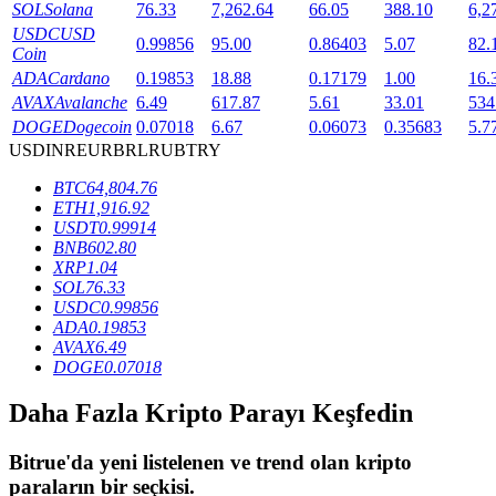
SOL
Solana
76.33
7,262.64
66.05
388.10
6,2
USDC
USD
0.99856
95.00
0.86403
5.07
82.
Coin
BTR Kilitleme
ADA
Cardano
0.19853
18.88
0.17179
1.00
16.
AVAX
Avalanche
6.49
617.87
5.61
33.01
534
BTR sahiplerine özel yatırımlar
DOGE
Dogecoin
0.07018
6.67
0.06073
0.35683
5.7
USD
INR
EUR
BRL
RUB
TRY
BTC
64,804.76
ETH
1,916.92
USDT
0.99914
BNB
602.80
XRP
1.04
SOL
76.33
USDC
0.99856
ADA
0.19853
Krediler
AVAX
6.49
DOGE
0.07018
Kripto destekli borçlanma hizmeti
Daha Fazla Kripto Parayı Keşfedin
Bitrue
'da yeni listelenen ve trend olan kripto
paraların bir seçkisi.