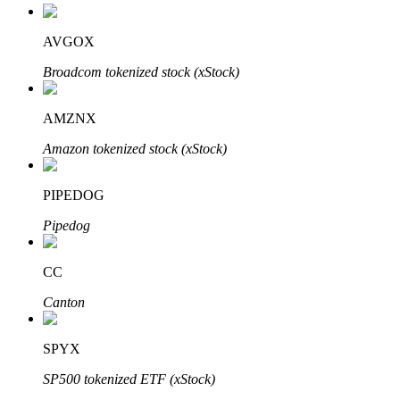
AVGOX
Broadcom tokenized stock (xStock)
Bitrue Ortakları
AMZNX
Amazon tokenized stock (xStock)
PIPEDOG
Pipedog
CC
Bitrue İş Ortağı
Canton
Kullanıcı başına %65'e kadar komisyon!
SPYX
SP500 tokenized ETF (xStock)