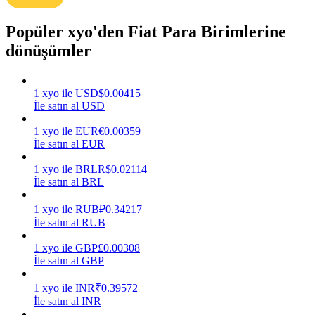
Kazan
Popüler xyo'den Fiat Para Birimlerine
dönüşümler
1
xyo
ile
USD
$
0.00415
İle satın al USD
1
xyo
ile
EUR
€
0.00359
İle satın al EUR
1
xyo
ile
BRL
R$
0.02114
Power Piggy
İle satın al BRL
Günlük rekabetçi ödüller kazanın
1
xyo
ile
RUB
₽
0.34217
İle satın al RUB
1
xyo
ile
GBP
£
0.00308
İle satın al GBP
1
xyo
ile
INR
₹
0.39572
İle satın al INR