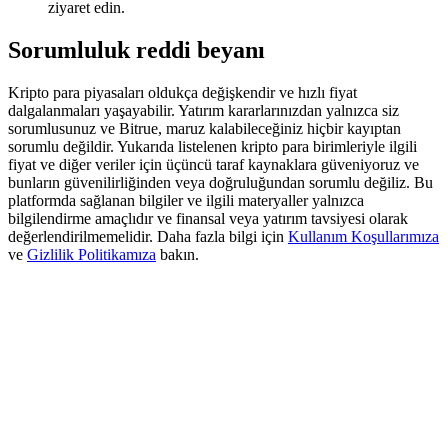
ziyaret edin.
Deposit & Trade BTC to Share 25000 USDT prize pool!
Sorumluluk reddi beyanı
Kripto para piyasaları oldukça değişkendir ve hızlı fiyat
Deposit CASHCAT & Win
dalgalanmaları yaşayabilir. Yatırım kararlarınızdan yalnızca siz
Share 500000 CASHCAT prize pool
sorumlusunuz ve Bitrue, maruz kalabileceğiniz hiçbir kayıptan
sorumlu değildir. Yukarıda listelenen kripto para birimleriyle ilgili
fiyat ve diğer veriler için üçüncü taraf kaynaklara güveniyoruz ve
bunların güvenilirliğinden veya doğruluğundan sorumlu değiliz. Bu
platformda sağlanan bilgiler ve ilgili materyaller yalnızca
Exclusive for BitMart Users
bilgilendirme amaçlıdır ve finansal veya yatırım tavsiyesi olarak
değerlendirilmemelidir. Daha fazla bilgi için
Kullanım Koşullarımıza
Register & Trade to Win 500,000 USDT
ve
Gizlilik Politikamıza
bakın.
Precious Metals Trading Carnival
Trade Gold & Silver · 33,333 USDT Bonus