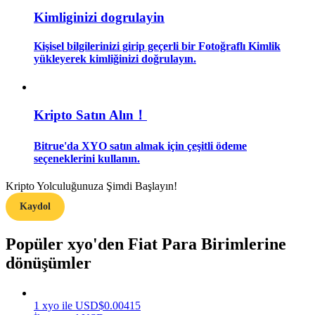
Kimliginizi dogrulayin
Rehber
Kişisel bilgilerinizi girip geçerli bir Fotoğraflı Kimlik
Vadeli İşlemler Başlangıç Kılavuzu
yükleyerek kimliğinizi doğrulayın.
Kripto Satın Alın！
Bitrue'da XYO satın almak için çeşitli ödeme
seçeneklerini kullanın.
Kripto Yolculuğunuza Şimdi Başlayın!
Ticaret stratejileri
Kaydol
Nasıl kârlı kalabileceğinizi öğrenin
Popüler xyo'den Fiat Para Birimlerine
dönüşümler
1
xyo
ile
USD
$
0.00415