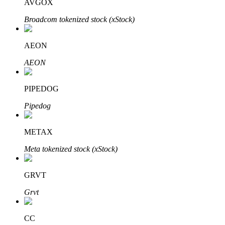
AVGOX
Broadcom tokenized stock (xStock)
AEON
Otomatik Yatırım
AEON
Uzun vadeli kâr ve esnek çıkarlar elde edin
PIPEDOG
Pipedog
METAX
Meta tokenized stock (xStock)
Stake Etmeyi Öğrenin
GRVT
Pasif gelir kazanma hakkında bilgi edinin
Grvt
Bitrue
AI
CC