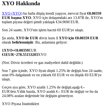
XYO Hakkında
XYO (XYO)
bu hafta düşüş trendi yaşıyor, mevcut fiyat
€0.00359
EUR başına XYO
. XYO için dolaşımdaki arz 13.87B ile, XYO'ın
COIN-M Vadeli İşlemleri
toplam piyasa değeri şimdi yaklaşık €34.96M EUR.
Kripto Para Vadeli İşlemleri
Son 24 saatte, XYO'nin işlem hacmi €0 EUR'ye ulaştı.
Şu anda,
XYO ile EUR
döviz kuru
1 XYO için €0.00359 EUR
olarak
belirlenmiştir
. Bu, anlamına geliyor:
TradFi
1
XYO
=
€
0.00359
EUR
€
1
EUR
=
278.55153203
XYO
Hisse senetleri, döviz, değerli metaller ve emtia türevleri
(Not: Döviz ücretleri ve gaz maliyetleri dahil değildir.)
Son 7 gün içinde, XYO fiyatı düştü 1.25% ile değişti.
Son 24 saatte,
oran 0% dalgalandı ve en yüksek €0 EUR ve en düşük €0 EUR'ye
ulaştı.
Geçen aya göre, XYO azaldı 1.25% ile değişti.aşağı €--
EUR'den.
Yıllık bazda, XYO azaldı €-- EUR ile değişti ve bu da
24.08% azalan değerinde bir değişim gösteriyor.
USDC Vadeli İşlemleri
XYO Piyasa İstatistikleri