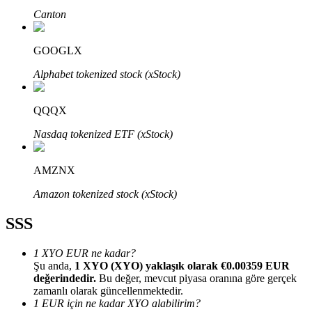
Canton
GOOGLX
Alphabet tokenized stock (xStock)
Bitrue Ortakları
QQQX
Nasdaq tokenized ETF (xStock)
AMZNX
Amazon tokenized stock (xStock)
SSS
Bitrue İş Ortağı
Kullanıcı başına %65'e kadar komisyon!
1 XYO EUR ne kadar?
Şu anda,
1 XYO (XYO) yaklaşık olarak €0.00359 EUR
değerindedir.
Bu değer, mevcut piyasa oranına göre gerçek
zamanlı olarak güncellenmektedir.
1 EUR için ne kadar XYO alabilirim?