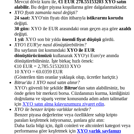
Mevcut döviz kuru ile,
€1 EUR 278.55153203 XYO satın
alabilir.
Bu değer piyasa koşullarına göre dalgalanmaktadır.
XYO fiyatı zamanla nasıl değişti?
24 saat:
XYO'nin fiyatı dün itibarıyla
istikrarını korudu
değişti.
30 gün:
XYO ile EUR arasındaki oran geçen aya göre
azaldı
değişti.
Yönlendirme
1 yıl:
XYO son bir yılda
önemli fiyat düşüşü
gördü.
Arkadaşını davet et, nakit ödüller kazan
XYO'i EUR'ye nasıl dönüştürebilirim?
Bu sayfanın üst kısmındaki
XYO ile EUR
BTC Welcome Rewards
dönüştürücümüzü
kullanarak XYO'yi Euro'ye anında
dönüştürebilirsiniz. İşte birkaç hızlı örnek:
€10 EUR = 2,785.51532033 XYO
10 XYO = €0.0359 EUR
(Gösterilen tüm oranlar yaklaşık olup, ücretler hariçtir.)
Bitrue'da 1 XYO nasıl satın alınır?
XYO'ı güvenli bir şekilde
Bitrue
'dan satın alabilirsiniz, bu
önde gelen bir merkezi borsa. Cüzdanınızı kurma, kimliğinizi
doğrulama ve sipariş verme konusunda adım adım talimatlar
için
XYO satın alma kılavuzumuzu ziyaret edin
.
XYO ile benzer kripto varlıklar nelerdir?
Benzer piyasa değerlerine veya özelliklere sahip kripto
paraları keşfetmek istiyorsanız, şunlara göz atın:
Daha fazla bilgi için, ilgili coinleri ve altcoinleri kategori veya
BTC Welcome Rewards
performansa göre keşfetmek için
XYO varlık sayfamızı