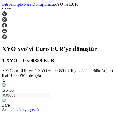
Bitrue
Kripto Para Dönüştürücü
XYO
ile
EUR
Share
Vadeli İşlemler
XYO
xyo
'yi Euro
EUR
'ye dönüştür
1 XYO = €0.00359 EUR
XYO'den EUR'ye: 1 XYO €0.00359 EUR'ye dönüştürülür August
8 at 10:00 PM itibarıyla
USDT Vadeli İşlemleri
Teminat olarak USDT kullanan vadeli işlemler
xyo
xyo
EUR
Satın almak
xyo
(
xyo
)