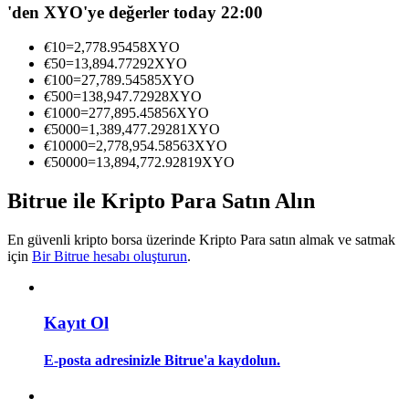
'den XYO'ye değerler today 22:00
Kopya Tüccarı Olun
Kâr paylaşımı ve kopya ticaret komisyonlarının tadını çıkarın
€
10
=
2,778.95458
XYO
€
50
=
13,894.77292
XYO
€
100
=
27,789.54585
XYO
€
500
=
138,947.72928
XYO
€
1000
=
277,895.45856
XYO
€
5000
=
1,389,477.29281
XYO
€
10000
=
2,778,954.58563
XYO
€
50000
=
13,894,772.92819
XYO
Bitrue ile Kripto Para Satın Alın
Bilgi
En güvenli kripto borsa üzerinde Kripto Para satın almak ve satmak
için
Bir Bitrue hesabı oluşturun
.
Ticaret bilgileri vb. dahil olmak üzere büyük veri analizi.
Kayıt Ol
E-posta adresinizle Bitrue'a kaydolun.