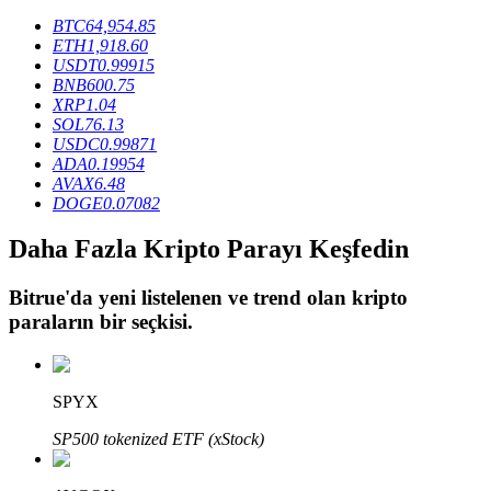
BTC
64,954.85
ETH
1,918.60
USDT
0.99915
BTR Kilitleme
BNB
600.75
XRP
1.04
BTR sahiplerine özel yatırımlar
SOL
76.13
USDC
0.99871
ADA
0.19954
AVAX
6.48
DOGE
0.07082
Daha Fazla Kripto Parayı Keşfedin
Bitrue
'da yeni listelenen ve trend olan kripto
paraların bir seçkisi.
Krediler
Kripto destekli borçlanma hizmeti
SPYX
SP500 tokenized ETF (xStock)