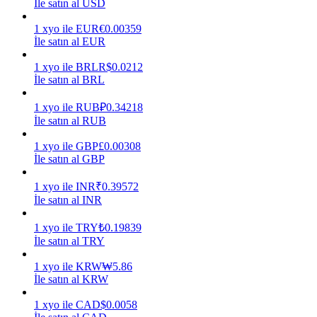
İle satın al USD
Kazan
1
xyo
ile
EUR
€
0.00359
İle satın al EUR
1
xyo
ile
BRL
R$
0.0212
İle satın al BRL
1
xyo
ile
RUB
₽
0.34218
İle satın al RUB
1
xyo
ile
GBP
£
0.00308
İle satın al GBP
Power Piggy
1
xyo
ile
INR
₹
0.39572
Günlük rekabetçi ödüller kazanın
İle satın al INR
1
xyo
ile
TRY
₺
0.19839
İle satın al TRY
1
xyo
ile
KRW
₩
5.86
İle satın al KRW
1
xyo
ile
CAD
$
0.0058