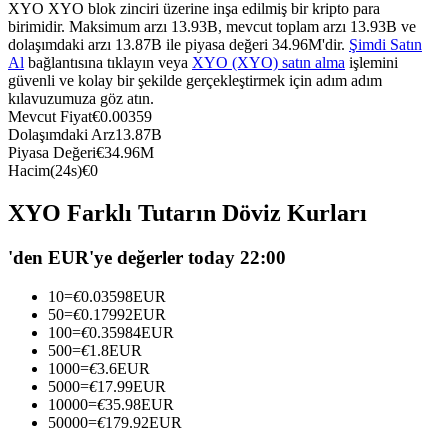
XYO XYO blok zinciri üzerine inşa edilmiş bir kripto para
USDC'yi teminat olarak kullanan vadeli işlemler
birimidir. Maksimum arzı 13.93B, mevcut toplam arzı 13.93B ve
dolaşımdaki arzı 13.87B ile piyasa değeri 34.96M'dir.
Şimdi Satın
Al
bağlantısına tıklayın veya
XYO (XYO) satın alma
işlemini
güvenli ve kolay bir şekilde gerçekleştirmek için adım adım
kılavuzumuza göz atın.
Mevcut Fiyat
€
0.00359
Dolaşımdaki Arz
13.87B
Piyasa Değeri
€
34.96M
Hacim(24s)
€
0
XYO Farklı Tutarın Döviz Kurları
Kopya Ticaret
'den EUR'ye değerler today 22:00
En iyi traderlarla güçlerinizi birleştirin
10
=
€
0.03598
EUR
50
=
€
0.17992
EUR
100
=
€
0.35984
EUR
500
=
€
1.8
EUR
1000
=
€
3.6
EUR
5000
=
€
17.99
EUR
10000
=
€
35.98
EUR
50000
=
€
179.92
EUR