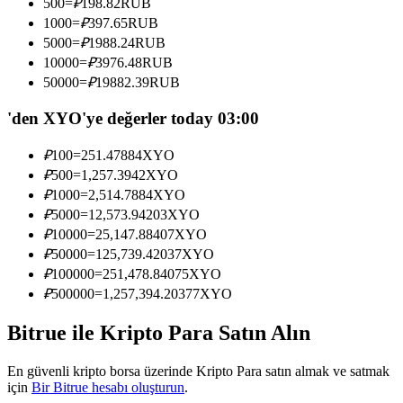
500
=
₽
198.82
RUB
Kopya Tüccarı Olun
1000
=
₽
397.65
RUB
5000
=
₽
1988.24
RUB
Kâr paylaşımı ve kopya ticaret komisyonlarının tadını çıkarın
10000
=
₽
3976.48
RUB
50000
=
₽
19882.39
RUB
'den XYO'ye değerler today 03:00
₽
100
=
251.47884
XYO
₽
500
=
1,257.3942
XYO
₽
1000
=
2,514.7884
XYO
₽
5000
=
12,573.94203
XYO
Bilgi
₽
10000
=
25,147.88407
XYO
₽
50000
=
125,739.42037
XYO
Ticaret bilgileri vb. dahil olmak üzere büyük veri analizi.
₽
100000
=
251,478.84075
XYO
₽
500000
=
1,257,394.20377
XYO
Bitrue ile Kripto Para Satın Alın
En güvenli kripto borsa üzerinde Kripto Para satın almak ve satmak
için
Bir Bitrue hesabı oluşturun
.