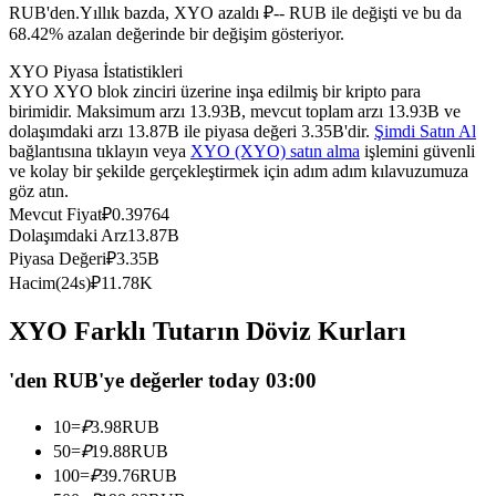
RUB'den.
Yıllık bazda, XYO azaldı ₽-- RUB ile değişti ve bu da
USDC'yi teminat olarak kullanan vadeli işlemler
68.42% azalan değerinde bir değişim gösteriyor.
XYO Piyasa İstatistikleri
XYO XYO blok zinciri üzerine inşa edilmiş bir kripto para
birimidir. Maksimum arzı 13.93B, mevcut toplam arzı 13.93B ve
dolaşımdaki arzı 13.87B ile piyasa değeri 3.35B'dir.
Şimdi Satın Al
bağlantısına tıklayın veya
XYO (XYO) satın alma
işlemini güvenli
ve kolay bir şekilde gerçekleştirmek için adım adım kılavuzumuza
göz atın.
Mevcut Fiyat
₽
0.39764
Dolaşımdaki Arz
13.87B
Kopya Ticaret
Piyasa Değeri
₽
3.35B
Hacim(24s)
₽
11.78K
En iyi traderlarla güçlerinizi birleştirin
XYO Farklı Tutarın Döviz Kurları
'den RUB'ye değerler today 03:00
10
=
₽
3.98
RUB
50
=
₽
19.88
RUB
100
=
₽
39.76
RUB