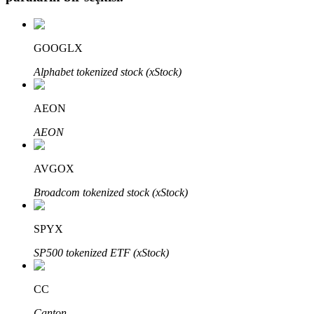
GOOGLX
Otomatik Yatırım
Alphabet tokenized stock (xStock)
Uzun vadeli kâr ve esnek çıkarlar elde edin
AEON
AEON
AVGOX
Broadcom tokenized stock (xStock)
SPYX
Stake Etmeyi Öğrenin
SP500 tokenized ETF (xStock)
Pasif gelir kazanma hakkında bilgi edinin
Bitrue
AI
CC
Canton