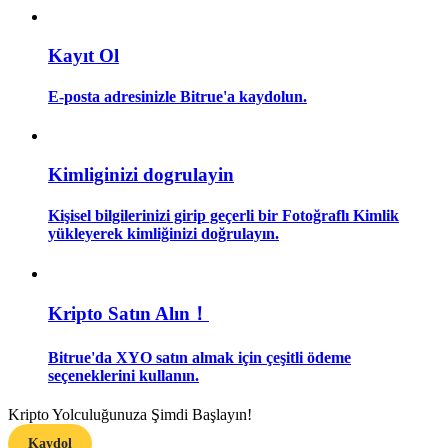
Rehber
Kayıt Ol
Vadeli İşlemler Başlangıç Kılavuzu
E-posta adresinizle Bitrue'a kaydolun.
Kimliginizi dogrulayin
Kişisel bilgilerinizi girip geçerli bir Fotoğraflı Kimlik
yükleyerek kimliğinizi doğrulayın.
Ticaret stratejileri
Kripto Satın Alın！
Nasıl kârlı kalabileceğinizi öğrenin
Bitrue'da XYO satın almak için çeşitli ödeme
seçeneklerini kullanın.
Kripto Yolculuğunuza Şimdi Başlayın!
Kaydol