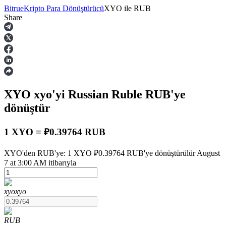
Bitrue
Kripto Para Dönüştürücü
XYO
ile
RUB
Share
Vadeli İşlemler
XYO
xyo
'yi Russian Ruble
RUB
'ye
dönüştür
1 XYO = ₽0.39764 RUB
USDT Vadeli İşlemleri
XYO'den RUB'ye: 1 XYO ₽0.39764 RUB'ye dönüştürülür August
7 at 3:00 AM itibarıyla
Teminat olarak USDT kullanan vadeli işlemler
xyo
xyo
RUB