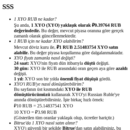
SSS
1 XYO RUB ne kadar?
Şu anda,
1 XYO (XYO) yaklaşık olarak ₽0.39764 RUB
değerindedir.
Bu değer, mevcut piyasa oranına göre gerçek
Yönlendirme
zamanlı olarak güncellenmektedir.
1 RUB için ne kadar XYO alabilirim?
Arkadaşını davet et, nakit ödüller kazan
Mevcut döviz kuru ile,
₽1 RUB 2.51483754 XYO satın
alabilir.
Bu değer piyasa koşullarına göre dalgalanmaktadır.
Deposit CASHCAT & Win
XYO fiyatı zamanla nasıl değişti?
24 saat:
XYO'nin fiyatı dün itibarıyla
düştü
değişti.
30 gün:
XYO ile RUB arasındaki oran geçen aya göre
azaldı
değişti.
1 yıl:
XYO son bir yılda
önemli fiyat düşüşü
gördü.
XYO'i RUB'ye nasıl dönüştürebilirim?
Bu sayfanın üst kısmındaki
XYO ile RUB
dönüştürücümüzü
kullanarak XYO'yi Russian Ruble'ye
anında dönüştürebilirsiniz. İşte birkaç hızlı örnek:
₽10 RUB = 25.14837541 XYO
10 XYO = ₽3.98 RUB
(Gösterilen tüm oranlar yaklaşık olup, ücretler hariçtir.)
Deposit CASHCAT & Win
Bitrue'da 1 XYO nasıl satın alınır?
XYO'ı güvenli bir şekilde
Bitrue
'dan satın alabilirsiniz, bu