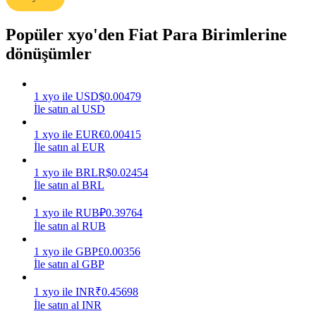
Kazan
Popüler xyo'den Fiat Para Birimlerine
dönüşümler
1
xyo
ile
USD
$
0.00479
İle satın al USD
1
xyo
ile
EUR
€
0.00415
İle satın al EUR
1
xyo
ile
BRL
R$
0.02454
Power Piggy
İle satın al BRL
Günlük rekabetçi ödüller kazanın
1
xyo
ile
RUB
₽
0.39764
İle satın al RUB
1
xyo
ile
GBP
£
0.00356
İle satın al GBP
1
xyo
ile
INR
₹
0.45698
İle satın al INR