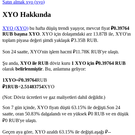
Satın almak
xyo
(
xyo
)
XYO Hakkında
COIN-M Vadeli İşlemleri
XYO (XYO)
bu hafta düşüş trendi yaşıyor, mevcut fiyat
₽0.39764
RUB başına XYO
. XYO için dolaşımdaki arz 13.87B ile, XYO'ın
Kripto Para Vadeli İşlemleri
toplam piyasa değeri şimdi yaklaşık ₽3.35B RUB.
Son 24 saatte, XYO'nin işlem hacmi ₽11.78K RUB'ye ulaştı.
TradFi
Şu anda,
XYO ile RUB
döviz kuru
1 XYO için ₽0.39764 RUB
olarak
belirlenmiştir
. Bu, anlamına geliyor:
Hisse senetleri, döviz, değerli metaller ve emtia türevleri
1
XYO
=
₽
0.39764
RUB
₽
1
RUB
=
2.51483754
XYO
(Not: Döviz ücretleri ve gaz maliyetleri dahil değildir.)
Son 7 gün içinde, XYO fiyatı düştü 63.15% ile değişti.
Son 24
saatte, oran 50.83% dalgalandı ve en yüksek ₽0 RUB ve en düşük
₽0 RUB'ye ulaştı.
USDC Vadeli İşlemleri
Geçen aya göre, XYO azaldı 63.15% ile değişti.aşağı ₽--