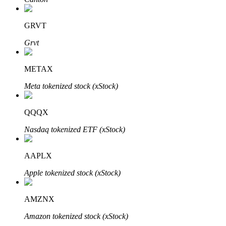
GRVT
Grvt
Bitrue Ortakları
METAX
Meta tokenized stock (xStock)
QQQX
Nasdaq tokenized ETF (xStock)
AAPLX
Bitrue İş Ortağı
Apple tokenized stock (xStock)
Kullanıcı başına %65'e kadar komisyon!
AMZNX
Amazon tokenized stock (xStock)