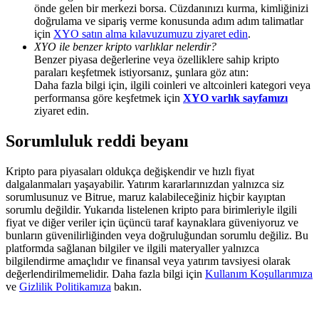
Share 500000 CASHCAT prize pool
önde gelen bir merkezi borsa. Cüzdanınızı kurma, kimliğinizi
doğrulama ve sipariş verme konusunda adım adım talimatlar
için
XYO satın alma kılavuzumuzu ziyaret edin
.
XYO ile benzer kripto varlıklar nelerdir?
Benzer piyasa değerlerine veya özelliklere sahip kripto
Exclusive for BitMart Users
paraları keşfetmek istiyorsanız, şunlara göz atın:
Daha fazla bilgi için, ilgili coinleri ve altcoinleri kategori veya
Register & Trade to Win 500,000 USDT
performansa göre keşfetmek için
XYO varlık sayfamızı
ziyaret edin.
Sorumluluk reddi beyanı
Precious Metals Trading Carnival
Kripto para piyasaları oldukça değişkendir ve hızlı fiyat
Trade Gold & Silver · 33,333 USDT Bonus
dalgalanmaları yaşayabilir. Yatırım kararlarınızdan yalnızca siz
sorumlusunuz ve Bitrue, maruz kalabileceğiniz hiçbir kayıptan
sorumlu değildir. Yukarıda listelenen kripto para birimleriyle ilgili
fiyat ve diğer veriler için üçüncü taraf kaynaklara güveniyoruz ve
bunların güvenilirliğinden veya doğruluğundan sorumlu değiliz. Bu
USDT New User Exclusive 10% APR
platformda sağlanan bilgiler ve ilgili materyaller yalnızca
bilgilendirme amaçlıdır ve finansal veya yatırım tavsiyesi olarak
USDT Flexible Staking | Daily Rewards
değerlendirilmemelidir. Daha fazla bilgi için
Kullanım Koşullarımıza
ve
Gizlilik Politikamıza
bakın.