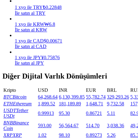
1
xyo
ile
TRY
₺
0.22848
Staking
İle satın al TRY
Yüksek getiri ve anında erişim
1
xyo
ile
KRW
₩
6.8
İle satın al KRW
1
xyo
ile
CAD
$
0.00671
İle satın al CAD
1
xyo
ile
JPY
¥
0.75876
İle satın al JPY
Diğer Dijital Varlık Dönüşümleri
Launchpool
Kripto
USD
INR
EUR
BRL
RU
Popüler token'lar kazanmak için esnek staking
BTC
Bitcoin
64,268.64
6,130,399.85
55,782.74
329,293.26
5,3
ETH
Ethereum
1,899.52
181,189.89
1,648.71
9,732.58
157
USDT
Tether
0.99913
95.30
0.86721
5.11
82.
USDt
BNB
Binance
593.00
56,564.67
514.70
3,038.36
49,
Coin
XRP
XRP
1.02
98.10
0.89273
5.26
85.