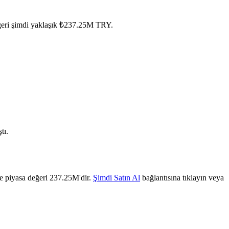
eğeri şimdi yaklaşık ₺237.25M TRY.
tı.
le piyasa değeri 237.25M'dir.
Şimdi Satın Al
bağlantısına tıklayın veya