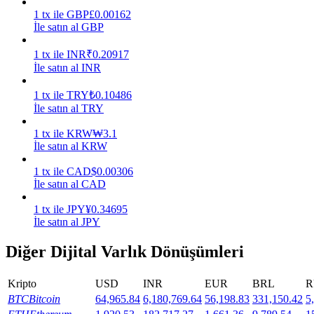
1
tx
ile
GBP
£
0.00162
Kazan
İle satın al GBP
1
tx
ile
INR
₹
0.20917
İle satın al INR
1
tx
ile
TRY
₺
0.10486
İle satın al TRY
1
tx
ile
KRW
₩
3.1
İle satın al KRW
1
tx
ile
CAD
$
0.00306
Power Piggy
İle satın al CAD
Günlük rekabetçi ödüller kazanın
1
tx
ile
JPY
¥
0.34695
İle satın al JPY
Diğer Dijital Varlık Dönüşümleri
Kripto
USD
INR
EUR
BRL
R
BTC
Bitcoin
64,965.84
6,180,769.64
56,198.83
331,150.42
5