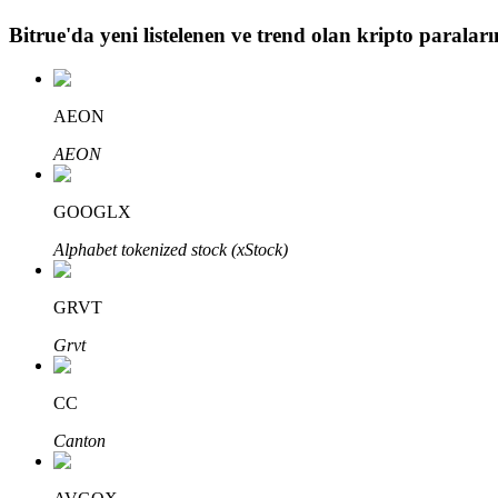
Bitrue
'da yeni listelenen ve trend olan kripto paraların
BTR Kilitleme
BTR sahiplerine özel yatırımlar
AEON
AEON
GOOGLX
Alphabet tokenized stock (xStock)
GRVT
Krediler
Grvt
Kripto destekli borçlanma hizmeti
CC
Canton