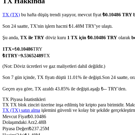
TX Hakkında
TX (TX)
bu hafta düşüş trendi yaşıyor, mevcut fiyat
₺0.10486 TRY 
Son 24 saatte, TX'nin işlem hacmi ₺1.48M TRY'ye ulaştı.
COIN-M Vadeli İşlemleri
Şu anda,
TX ile TRY
döviz kuru
1 TX için ₺0.10486 TRY
olarak
b
Kripto Para Vadeli İşlemleri
1
TX
=
₺
0.10486
TRY
₺
1
TRY
=
9.53652489
TX
TradFi
(Not: Döviz ücretleri ve gaz maliyetleri dahil değildir.)
Hisse senetleri, döviz, değerli metaller ve emtia türevleri
Son 7 gün içinde, TX fiyatı düştü 11.01% ile değişti.
Son 24 saatte, o
Geçen aya göre, TX azaldı 43.85% ile değişti.aşağı ₺-- TRY'den.
TX Piyasa İstatistikleri
TX TX blok zinciri üzerine inşa edilmiş bir kripto para birimidir. M
TX (TX) satın alma
işlemini güvenli ve kolay bir şekilde gerçekleşti
Mevcut Fiyat
₺
0.10486
Dolaşımdaki Arz
2.48B
Piyasa Değeri
₺
237.25M
USDC Vadeli İşlemleri