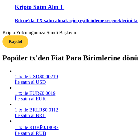
Kripto Satın Alın！
Rehber
Bitrue'da TX satın almak için çeşitli ödeme seçeneklerini ku
Vadeli İşlemler Başlangıç Kılavuzu
Kripto Yolculuğunuza Şimdi Başlayın!
Kaydol
Popüler tx'den Fiat Para Birimlerine dön
1
tx
ile
USD
$
0.00219
İle satın al USD
Ticaret stratejileri
1
tx
ile
EUR
€
0.0019
Nasıl kârlı kalabileceğinizi öğrenin
İle satın al EUR
1
tx
ile
BRL
R$
0.0112
İle satın al BRL
1
tx
ile
RUB
₽
0.18087
İle satın al RUB