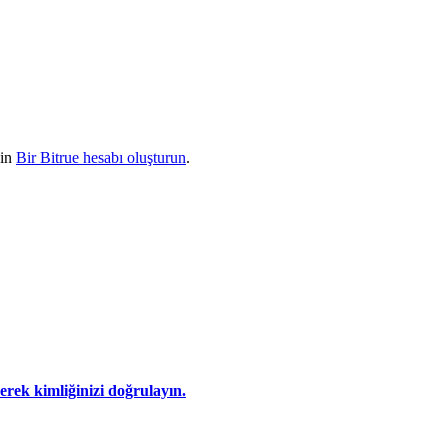
çin
Bir Bitrue hesabı oluşturun
.
eyerek kimliğinizi doğrulayın.