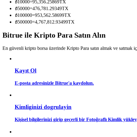
₺
10000
=
95,356.25869
TX
Kopya Tüccarı Olun
₺
50000
=
476,781.29349
TX
Kâr paylaşımı ve kopya ticaret komisyonlarının tadını çıkarın
₺
100000
=
953,562.58699
TX
₺
500000
=
4,767,812.93499
TX
Bitrue ile Kripto Para Satın Alın
En güvenli kripto borsa üzerinde Kripto Para satın almak ve satmak i
Kayıt Ol
Bilgi
E-posta adresinizle Bitrue'a kaydolun.
Ticaret bilgileri vb. dahil olmak üzere büyük veri analizi.
Kimliginizi dogrulayin
Kişisel bilgilerinizi girip geçerli bir Fotoğraflı Kimlik yükl