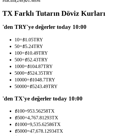
Hacim(24s)
₺
1.48M
USDC'yi teminat olarak kullanan vadeli işlemler
TX Farklı Tutarın Döviz Kurları
'den TRY'ye değerler today 10:00
10
=
₺
1.05
TRY
50
=
₺
5.24
TRY
100
=
₺
10.49
TRY
500
=
₺
52.43
TRY
1000
=
₺
104.87
TRY
Kopya Ticaret
5000
=
₺
524.35
TRY
En iyi traderlarla güçlerinizi birleştirin
10000
=
₺
1048.7
TRY
50000
=
₺
5243.49
TRY
'den TX'ye değerler today 10:00
₺
100
=
953.56258
TX
₺
500
=
4,767.81293
TX
₺
1000
=
9,535.62586
TX
₺
5000
=
47,678.12934
TX