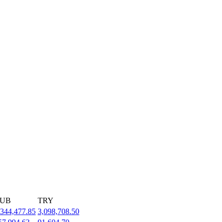
UB
TRY
,344,477.85
3,098,708.50