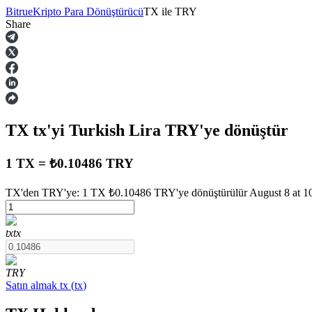
Bitrue
Kripto Para Dönüştürücü
TX
ile
TRY
Share
Vadeli İşlemler
TX
tx
'yi Turkish Lira
TRY
'ye dönüştür
1 TX = ₺0.10486 TRY
TX'den TRY'ye: 1 TX ₺0.10486 TRY'ye dönüştürülür August 8 at 10
USDT Vadeli İşlemleri
tx
tx
Teminat olarak USDT kullanan vadeli işlemler
TRY
Satın almak
tx
(
tx
)