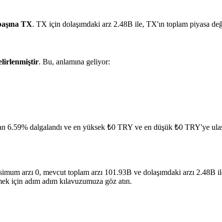
başına TX
. TX için dolaşımdaki arz 2.48B ile, TX'ın toplam piyasa d
elirlenmiştir
. Bu, anlamına geliyor:
ran 6.59% dalgalandı ve en yüksek ₺0 TRY ve en düşük ₺0 TRY'ye ulaş
aksimum arzı 0, mevcut toplam arzı 101.93B ve dolaşımdaki arzı 2.48B i
rmek için adım adım kılavuzumuza göz atın.