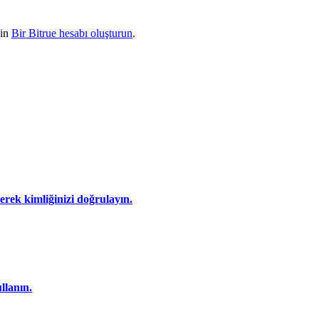
çin
Bir Bitrue hesabı oluşturun
.
eyerek kimliğinizi doğrulayın.
llanın.