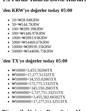
USDC'yi teminat olarak kullanan vadeli işlemler
'den KRW'ye değerler today 05:00
10
=
₩
28.94
KRW
50
=
₩
144.7
KRW
100
=
₩
289.39
KRW
500
=
₩
1446.97
KRW
1000
=
₩
2893.93
KRW
5000
=
₩
14469.67
KRW
10000
=
₩
28939.35
KRW
50000
=
₩
144696.75
KRW
Kopya Ticaret
'den TX'ye değerler today 05:00
En iyi traderlarla güçlerinizi birleştirin
₩
10000
=
3,455.50266
TX
₩
50000
=
17,277.51332
TX
₩
100000
=
34,555.02665
TX
₩
500000
=
172,775.13325
TX
₩
1000000
=
345,550.2665
TX
₩
5000000
=
1,727,751.33251
TX
₩
10000000
=
3,455,502.66502
TX
₩
50000000
=
17,277,513.32513
TX