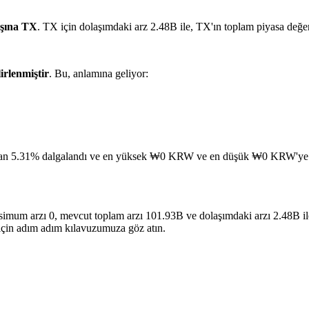
şına TX
. TX için dolaşımdaki arz 2.48B ile, TX'ın toplam piyasa de
lirlenmiştir
. Bu, anlamına geliyor:
oran 5.31% dalgalandı ve en yüksek ₩0 KRW ve en düşük ₩0 KRW'ye u
ksimum arzı 0, mevcut toplam arzı 101.93B ve dolaşımdaki arzı 2.48B il
 için adım adım kılavuzumuza göz atın.