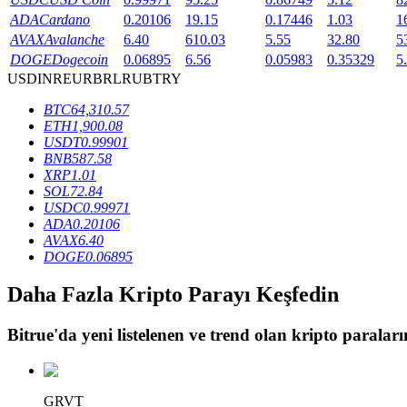
ADA
Cardano
0.20106
19.15
0.17446
1.03
1
Staking
AVAX
Avalanche
6.40
610.03
5.55
32.80
5
DOGE
Dogecoin
0.06895
6.56
0.05983
0.35329
5
Yüksek getiri ve anında erişim
USD
INR
EUR
BRL
RUB
TRY
BTC
64,310.57
ETH
1,900.08
USDT
0.99901
BNB
587.58
XRP
1.01
SOL
72.84
USDC
0.99971
ADA
0.20106
AVAX
6.40
Launchpool
DOGE
0.06895
Popüler token'lar kazanmak için esnek staking
Daha Fazla Kripto Parayı Keşfedin
Bitrue
'da yeni listelenen ve trend olan kripto paraların
GRVT