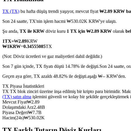
TX (TX)
bu hafta düşüş trendi yaşıyor, mevcut fiyat
₩2.89 KRW ba
Son 24 saatte, TX'nin işlem hacmi ₩530.02K KRW'ye ulaştı.
COIN-M Vadeli İşlemleri
Şu anda,
TX ile KRW
döviz kuru
1 TX için ₩2.89 KRW
olarak
be
Kripto Para Vadeli İşlemleri
1
TX
=
₩
2.89
KRW
₩
1
KRW
=
0.34555085
TX
(Not: Döviz ücretleri ve gaz maliyetleri dahil değildir.)
TradFi
Son 7 gün içinde, TX fiyatı düştü 14.78% ile değişti.
Son 24 saatte, 
Hisse senetleri, döviz, değerli metaller ve emtia türevleri
Geçen aya göre, TX azaldı 48.82% ile değişti.aşağı ₩-- KRW'den.
TX Piyasa İstatistikleri
TX TX blok zinciri üzerine inşa edilmiş bir kripto para birimidir. Ma
(TX) satın alma
işlemini güvenli ve kolay bir şekilde gerçekleştirmek
Mevcut Fiyat
₩
2.89
Dolaşımdaki Arz
2.48B
Piyasa Değeri
₩
7.7B
Hacim(24s)
₩
530.02K
USDC Vadeli İşlemleri
TX Farklı Tutarın Döviz Kurları