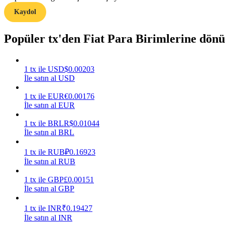
Kaydol
Rehber
Popüler tx'den Fiat Para Birimlerine dön
Vadeli İşlemler Başlangıç Kılavuzu
1
tx
ile
USD
$
0.00203
İle satın al USD
1
tx
ile
EUR
€
0.00176
İle satın al EUR
1
tx
ile
BRL
R$
0.01044
İle satın al BRL
Ticaret stratejileri
1
tx
ile
RUB
₽
0.16923
Nasıl kârlı kalabileceğinizi öğrenin
İle satın al RUB
1
tx
ile
GBP
£
0.00151
İle satın al GBP
1
tx
ile
INR
₹
0.19427
İle satın al INR