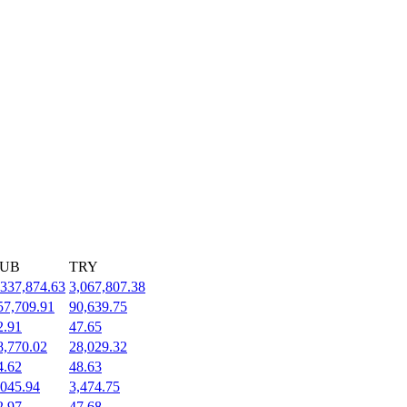
UB
TRY
,337,874.63
3,067,807.38
57,709.91
90,639.75
2.91
47.65
8,770.02
28,029.32
4.62
48.63
,045.94
3,474.75
2.97
47.68