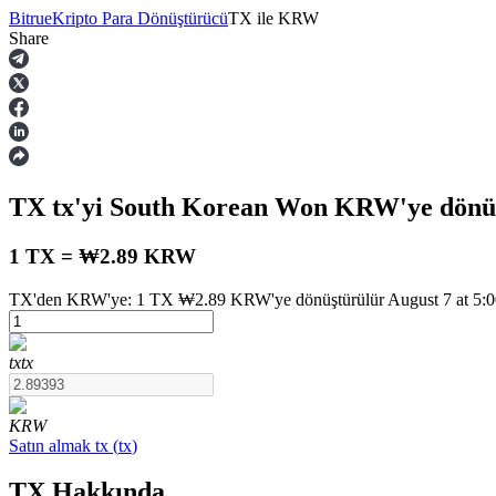
Bitrue
Kripto Para Dönüştürücü
TX
ile
KRW
Share
Vadeli İşlemler
TX
tx
'yi South Korean Won
KRW
'ye dönü
1 TX = ₩2.89 KRW
TX'den KRW'ye: 1 TX ₩2.89 KRW'ye dönüştürülür August 7 at 5:00
USDT Vadeli İşlemleri
tx
tx
Teminat olarak USDT kullanan vadeli işlemler
KRW
Satın almak
tx
(
tx
)
TX Hakkında