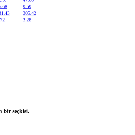
6.68
9.59
31.43
305.42
.72
3.28
 bir seçkisi.