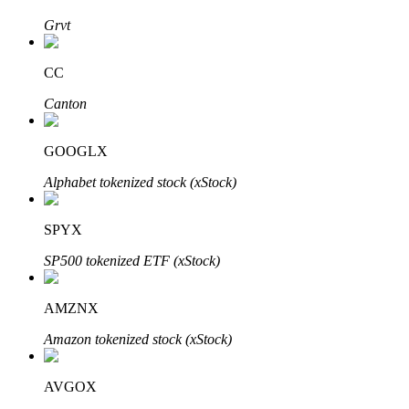
Grvt
BTR Kilitleme
CC
BTR sahiplerine özel yatırımlar
Canton
GOOGLX
Alphabet tokenized stock (xStock)
SPYX
SP500 tokenized ETF (xStock)
Krediler
Kripto destekli borçlanma hizmeti
AMZNX
Amazon tokenized stock (xStock)
AVGOX