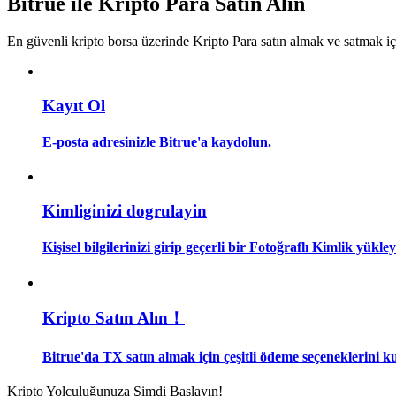
Bitrue ile Kripto Para Satın Alın
Kopya Tüccarı Olun
En güvenli kripto borsa üzerinde Kripto Para satın almak ve satmak i
Kâr paylaşımı ve kopya ticaret komisyonlarının tadını çıkarın
Kayıt Ol
E-posta adresinizle Bitrue'a kaydolun.
Kimliginizi dogrulayin
Bilgi
Kişisel bilgilerinizi girip geçerli bir Fotoğraflı Kimlik yükl
Ticaret bilgileri vb. dahil olmak üzere büyük veri analizi.
Kripto Satın Alın！
Bitrue'da TX satın almak için çeşitli ödeme seçeneklerini ku
Kripto Yolculuğunuza Şimdi Başlayın!