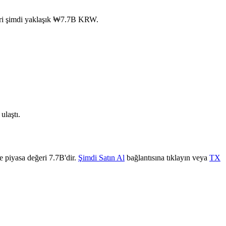
ğeri şimdi yaklaşık ₩7.7B KRW.
laştı.
e piyasa değeri 7.7B'dir.
Şimdi Satın Al
bağlantısına tıklayın veya
TX