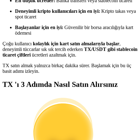
En düşük ücretler:
Banka transferi veya stablecoin ticareti
Kopya Tüccarı Olun
Deneyimli kripto kullanıcıları için en iyi:
Kripto takas veya
Kâr paylaşımı ve kopya ticaret komisyonlarının tadını çıkarın
spot ticaret
Başlayanlar için en iyi:
Güvenilir bir borsa aracılığıyla kart
ödemesi
Çoğu kullanıcı
kolaylık için kart satın almalarıyla başlar
,
deneyimli tüccarlar sık sık tercih ederken
TX/USDT gibi stablecoin
ticaret çiftleri
ücretleri azaltmak için.
TX satın almak yalnızca birkaç dakika sürer. Başlamak için bu üç
basit adımı izleyin.
Bilgi
TX 'ı 3 Adımda Nasıl Satın Alırsınız
Ticaret bilgileri vb. dahil olmak üzere büyük veri analizi.