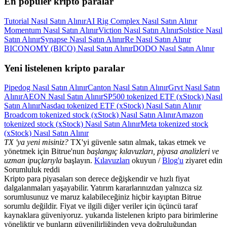
En popüler kripto paralar
Tutorial Nasıl Satın Alınır
AI Rig Complex Nasıl Satın Alınır
Momentum Nasıl Satın Alınır
Viction Nasıl Satın Alınır
Solstice Nasıl
Satın Alınır
Synapse Nasıl Satın Alınır
Re Nasıl Satın Alınır
BICONOMY (BICO) Nasıl Satın Alınır
DODO Nasıl Satın Alınır
Yeni listelenen kripto paralar
Pipedog Nasıl Satın Alınır
Canton Nasıl Satın Alınır
Grvt Nasıl Satın
Alınır
AEON Nasıl Satın Alınır
SP500 tokenized ETF (xStock) Nasıl
Satın Alınır
Nasdaq tokenized ETF (xStock) Nasıl Satın Alınır
Broadcom tokenized stock (xStock) Nasıl Satın Alınır
Amazon
tokenized stock (xStock) Nasıl Satın Alınır
Meta tokenized stock
(xStock) Nasıl Satın Alınır
TX 'ya yeni misiniz?
TX'yi güvenle satın almak, takas etmek ve
yönetmek için Bitrue'nun
başlangıç kılavuzları, piyasa analizleri ve
uzman ipuçlarıyla
başlayın.
Kılavuzları
okuyun /
Blog'u
ziyaret edin
Sorumluluk reddi
Kripto para piyasaları son derece değişkendir ve hızlı fiyat
dalgalanmaları yaşayabilir. Yatırım kararlarınızdan yalnızca siz
sorumlusunuz ve maruz kalabileceğiniz hiçbir kayıptan Bitrue
sorumlu değildir. Fiyat ve ilgili diğer veriler için üçüncü taraf
kaynaklara güveniyoruz. yukarıda listelenen kripto para birimlerine
yöneliktir ve bunların güvenilirliğinden veya doğruluğundan