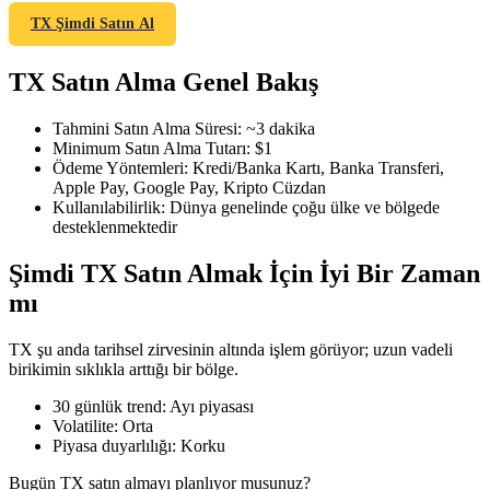
TX Şimdi Satın Al
TX Satın Alma Genel Bakış
COIN-M Vadeli İşlemleri
Tahmini Satın Alma Süresi
:
~3 dakika
Kripto Para Vadeli İşlemleri
Minimum Satın Alma Tutarı
:
$1
Ödeme Yöntemleri
:
Kredi/Banka Kartı, Banka Transferi,
Apple Pay, Google Pay, Kripto Cüzdan
Kullanılabilirlik
:
Dünya genelinde çoğu ülke ve bölgede
TradFi
desteklenmektedir
Hisse senetleri, döviz, değerli metaller ve emtia türevleri
Şimdi TX Satın Almak İçin İyi Bir Zaman
mı
TX şu anda tarihsel zirvesinin altında işlem görüyor; uzun vadeli
birikimin sıklıkla arttığı bir bölge.
30 günlük trend
:
Ayı piyasası
Volatilite
:
Orta
Piyasa duyarlılığı
:
Korku
USDC Vadeli İşlemleri
Bugün TX satın almayı planlıyor musunuz?