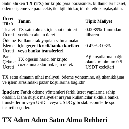
Satın alırken
TX (TX)
bir kripto para borsasında, kullanıcılar ticaret,
ödeme işleme ve para çekiş ile ilgili birkaç tür ücretle karşılaşabilir.
BTR Kilitleme
Ücret
Tanım
Tipik Maliyet
Türü
BTR sahiplerine özel yatırımlar
Ticaret
TX satın almak için spot emirleri
0.0089% Tanımdan
Ücreti
verirken alınan ücret.
itibaren
Ödeme
Kullanılarak yapılan satın almalar
İşleme
için geçerli
kredi/banka kartları
0.45%-3.03%
Ücreti
veya banka transferleri
.
Para
Ağ koşullarına bağlı
TX öğesini harici bir kripto
Çekme
olarak minimum 0.5
cüzdanına aktarmak için ücret.
Ücreti
USDT eşdeğeri
TX satın almanın nihai maliyeti, ödeme yöntemine, ağ tıkanıklığına
ve işlem sırasındaki pazar koşullarına bağlıdır.
Krediler
İpuçları:
Farklı ödeme yöntemleri farklı ücret yapılarına sahip
Kripto destekli borçlanma hizmeti
olabilir. Daha düşük maliyetler arayan kullanıcılar sıklıkla banka
transferlerini veya USDT veya USDC gibi stablecoin'lerle spot
ticareti seçerler.
TX Adım Adım Satın Alma Rehberi