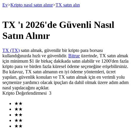
Ev
>
Kripto nasıl satın alınır
>
TX satın alın
TX 'ı 2026'de Güvenli Nasıl
Vadeli İşlemler
Satın Alınır
TX (TX)
satın almak, güvenilir bir kripto para borsası
kullandığınızda hızlı ve güvenlidir.
Bitrue
üzerinde, TX satın almak
için minimum $1 ile birkaç dakikada satın alabilir ve 1200'den fazla
kripto para ve birden fazla küresel ödeme seçeneğine erişebilirsiniz.
Bu kılavuz, TX satın almanın en iyi ödeme yöntemleri, ücret
yapıları, güvenlik konuları ve TX satın almak için en verimli yolu
seçmenize yardımcı olacak ipuçları da dahil olmak üzere adım adım
nasıl yapılacağını açıklar.
USDT Vadeli İşlemleri
Kripto Değerlendirmesi
3
Teminat olarak USDT kullanan vadeli işlemler
★
★
★
★
★
★
★
★
★
★