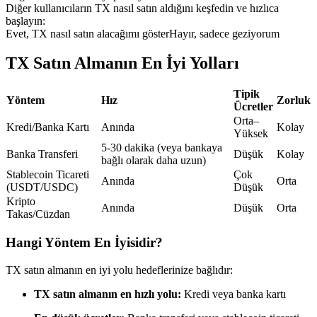
Diğer kullanıcıların TX nasıl satın aldığını keşfedin ve hızlıca
USDC'yi teminat olarak kullanan vadeli işlemler
başlayın:
Evet, TX nasıl satın alacağımı göster
Hayır, sadece geziyorum
TX Satın Almanın En İyi Yolları
Tipik
Yöntem
Hız
Zorluk
Ücretler
Orta–
Kredi/Banka Kartı
Anında
Kolay
Yüksek
5-30 dakika (veya bankaya
Banka Transferi
Düşük
Kolay
Kopya Ticaret
bağlı olarak daha uzun)
Stablecoin Ticareti
Çok
Anında
Orta
En iyi traderlarla güçlerinizi birleştirin
(USDT/USDC)
Düşük
Kripto
Anında
Düşük
Orta
Takas/Cüzdan
Hangi Yöntem En İyisidir?
TX satın almanın en iyi yolu hedeflerinize bağlıdır:
TX satın almanın en hızlı yolu:
Kredi veya banka kartı