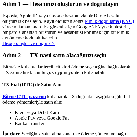
Adım
1 —
Hesabınızı oluşturun ve doğrulayın
E-posta, Apple ID veya Google hesabınızla bir Bitrue hesabı
oluşturarak başlayın. Kayıt olduktan sonra
kimlik doğrulama (KYC)
sürecini tamamlayın. Ek güvenlik için Google 2FA'yı etkinleştirin,
Otomatik Yatırım
bir parola anahtarı oluşturun ve hesabınızı korumak için bir kimlik
avı önleme kodu aktive edin.
Uzun vadeli kâr ve esnek çıkarlar elde edin
Hesap oluştur ve doğrula
>
Adım
2 —
TX nasıl satın alacağınızı seçin
Bitrue'de kullanıcılar tercih ettikleri ödeme seçeneğine bağlı olarak
TX satın almak için birçok uygun yöntem kullanabilir.
TX Fiat (OTC) ile Satın Alın
Bitrue OTC pazarını
kullanarak TX doğrudan aşağıdaki gibi fiat
Stake Etmeyi Öğrenin
ödeme yöntemleriyle satın alın:
Pasif gelir kazanma hakkında bilgi edinin
Kredi veya Debit Kartı
Apple Pay veya Google Pay
Bitrue
AI
Banka Transferi
İpuçları:
Seçtiğiniz satın alma kanalı ve ödeme yöntemine bağlı