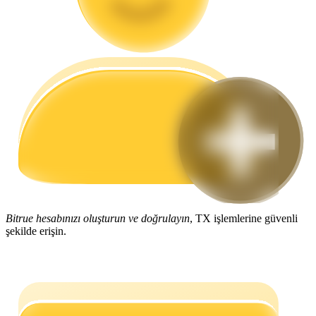
Rehber
Vadeli İşlemler Başlangıç Kılavuzu
Ticaret stratejileri
Bitrue hesabınızı oluşturun ve doğrulayın
, TX işlemlerine güvenli
Nasıl kârlı kalabileceğinizi öğrenin
şekilde erişin.