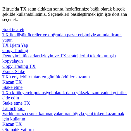
Bitrue'da TX satın aldıktan sonra, hedeflerinize bağlı olarak birçok
şekilde kullanabilirsiniz. Seçenekleri basitleştirmek için işte dört ana
seçenek:
Spot ticareti
TX ile düşük ücretler ve doğrudan pazar erişimiyle anında ticaret
yapın
TX İşlem Yap
Copy Trading
Deneyimli tüccarları izleyin ve TX stratejilerini tek dokunuşla
kopyalayın
Copy Trading TX
Esnek Stake
TX'ı erişilebilir tutarken günlük ödüller kazanın
Kazan TX
Stake etme
TX'ı kilitleyerek potansiyel olarak daha yüksek uzun vadeli getiriler
elde edin
Stake etme TX
Launchpool
Varlıklarınızı esnek kampanyalar aracılığıyla yeni token kazanmak
için kullanın
Kazan TX
Otomatik yatırım