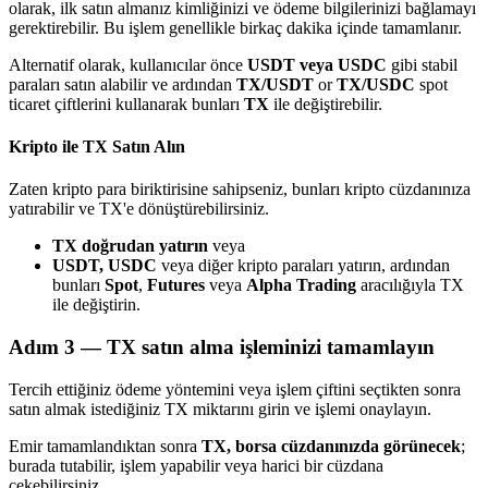
olarak, ilk satın almanız kimliğinizi ve ödeme bilgilerinizi bağlamayı
gerektirebilir. Bu işlem genellikle birkaç dakika içinde tamamlanır.
Alternatif olarak, kullanıcılar önce
USDT veya USDC
gibi stabil
paraları satın alabilir ve ardından
TX/USDT
or
TX/USDC
spot
ticaret çiftlerini kullanarak bunları
TX
ile değiştirebilir.
Bitrue Ortakları
Kripto ile TX Satın Alın
Zaten kripto para biriktirisine sahipseniz, bunları kripto cüzdanınıza
yatırabilir ve TX'e dönüştürebilirsiniz.
TX doğrudan yatırın
veya
USDT, USDC
veya diğer kripto paraları yatırın, ardından
bunları
Spot
,
Futures
veya
Alpha Trading
aracılığıyla TX
ile değiştirin.
Adım
3 —
TX satın alma işleminizi tamamlayın
Bitrue İş Ortağı
Tercih ettiğiniz ödeme yöntemini veya işlem çiftini seçtikten sonra
Kullanıcı başına %65'e kadar komisyon!
satın almak istediğiniz TX miktarını girin ve işlemi onaylayın.
Emir tamamlandıktan sonra
TX, borsa cüzdanınızda görünecek
;
burada tutabilir, işlem yapabilir veya harici bir cüzdana
çekebilirsiniz.