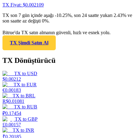
TX
Fiyat
: $
0.002109
TX son 7 gün içinde aşağı -10.25%, son 24 saatte yukarı 2.43% ve
son saatte az değişti 0%.
Bitrue'da TX satın almanın güvenli, hızlı ve esnek yolu.
TX Şimdi Satın Al
TX Dönüştürücü
TX
to
USD
$
0.00212
TX
to
EUR
€
0.00183
TX
to
BRL
R$
0.01081
TX
to
RUB
₽
0.17454
TX
to
GBP
£
0.00157
TX
to
INR
₹
0.20185