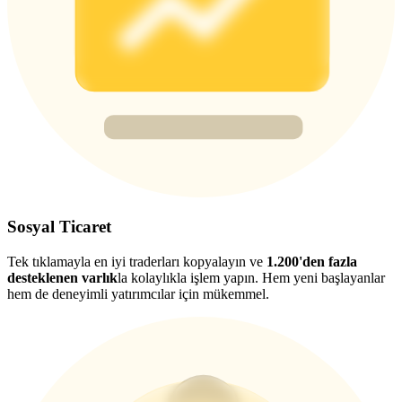
Deposit & Trade BTC to Share 25000 USDT prize pool!
Deposit CASHCAT & Win
Share 500000 CASHCAT prize pool
Exclusive for BitMart Users
Register & Trade to Win 500,000 USDT
Sosyal Ticaret
Tek tıklamayla en iyi traderları kopyalayın ve
1.200'den fazla
desteklenen varlık
la kolaylıkla işlem yapın. Hem yeni başlayanlar
hem de deneyimli yatırımcılar için mükemmel.
Precious Metals Trading Carnival
Trade Gold & Silver · 33,333 USDT Bonus