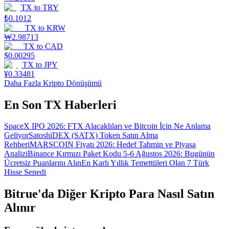
TX
to
TRY
₺
0.1012
TX
to
KRW
₩
2.98713
TX
to
CAD
$
0.00295
TX
to
JPY
¥
0.33481
Daha Fazla Kripto Dönüşümü
En Son TX Haberleri
SpaceX IPO 2026: FTX Alacaklıları ve Bitcoin İçin Ne Anlama
Geliyor
SatoshiDEX (SATX) Token Satın Alma
Rehberi
MARSCOIN Fiyatı 2026: Hedef Tahmin ve Piyasa
Analizi
Binance Kırmızı Paket Kodu 5-6 Ağustos 2026: Bugünün
Ücretsiz Puanlarını Alın
En Karlı Yıllık Temettüleri Olan 7 Türk
Hisse Senedi
Bitrue'da Diğer Kripto Para Nasıl Satın
Alınır