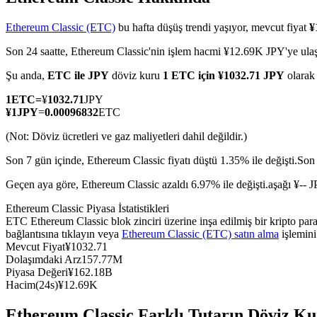
Ethereum Classic (ETC)
bu hafta düşüş trendi yaşıyor, mevcut fiyat
¥
Son 24 saatte, Ethereum Classic'nin işlem hacmi ¥12.69K JPY'ye ulaş
COIN-M Vadeli İşlemleri
Şu anda,
ETC ile JPY
döviz kuru
1 ETC için ¥1032.71 JPY
olara
Kripto Para Vadeli İşlemleri
1
ETC
=
¥
1032.71
JPY
¥
1
JPY
=
0.00096832
ETC
(Not: Döviz ücretleri ve gaz maliyetleri dahil değildir.)
TradFi
Son 7 gün içinde, Ethereum Classic fiyatı düştü 1.35% ile değişti.
Son 
Hisse senetleri, döviz, değerli metaller ve emtia türevleri
Geçen aya göre, Ethereum Classic azaldı 6.97% ile değişti.aşağı ¥-- 
Ethereum Classic Piyasa İstatistikleri
ETC Ethereum Classic blok zinciri üzerine inşa edilmiş bir kripto p
bağlantısına tıklayın veya
Ethereum Classic (ETC) satın alma
işlemini
Mevcut Fiyat
¥
1032.71
Dolaşımdaki Arz
157.77M
Piyasa Değeri
¥
162.18B
Hacim(24s)
¥
12.69K
USDC Vadeli İşlemleri
Ethereum Classic Farklı Tutarın Döviz Ku