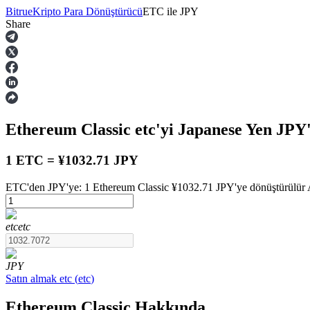
Bitrue
Kripto Para Dönüştürücü
ETC
ile
JPY
Share
Vadeli İşlemler
Ethereum Classic
etc
'yi Japanese Yen
JPY
1 ETC = ¥1032.71 JPY
ETC'den JPY'ye: 1 Ethereum Classic ¥1032.71 JPY'ye dönüştürülür A
USDT Vadeli İşlemleri
etc
etc
Teminat olarak USDT kullanan vadeli işlemler
JPY
Satın almak
etc
(
etc
)
Ethereum Classic Hakkında