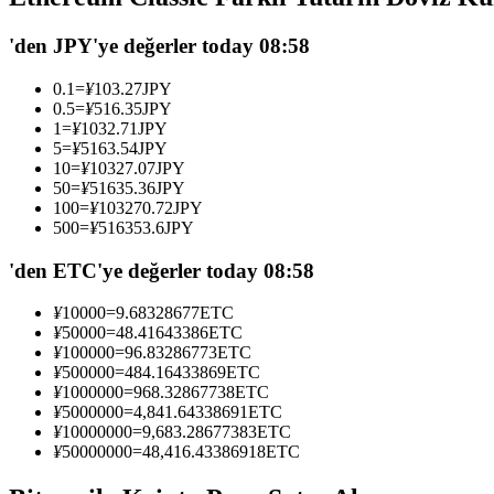
USDC'yi teminat olarak kullanan vadeli işlemler
'den JPY'ye değerler today 08:58
0.1
=
¥
103.27
JPY
0.5
=
¥
516.35
JPY
1
=
¥
1032.71
JPY
5
=
¥
5163.54
JPY
10
=
¥
10327.07
JPY
50
=
¥
51635.36
JPY
100
=
¥
103270.72
JPY
500
=
¥
516353.6
JPY
Kopya Ticaret
'den ETC'ye değerler today 08:58
En iyi traderlarla güçlerinizi birleştirin
¥
10000
=
9.68328677
ETC
¥
50000
=
48.41643386
ETC
¥
100000
=
96.83286773
ETC
¥
500000
=
484.16433869
ETC
¥
1000000
=
968.32867738
ETC
¥
5000000
=
4,841.64338691
ETC
¥
10000000
=
9,683.28677383
ETC
¥
50000000
=
48,416.43386918
ETC