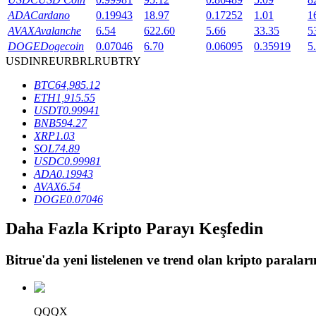
ADA
Cardano
0.19943
18.97
0.17252
1.01
1
Staking
AVAX
Avalanche
6.54
622.60
5.66
33.35
5
DOGE
Dogecoin
0.07046
6.70
0.06095
0.35919
5
Yüksek getiri ve anında erişim
USD
INR
EUR
BRL
RUB
TRY
BTC
64,985.12
ETH
1,915.55
USDT
0.99941
BNB
594.27
XRP
1.03
SOL
74.89
USDC
0.99981
ADA
0.19943
AVAX
6.54
Launchpool
DOGE
0.07046
Popüler token'lar kazanmak için esnek staking
Daha Fazla Kripto Parayı Keşfedin
Bitrue
'da yeni listelenen ve trend olan kripto paraların
QQQX