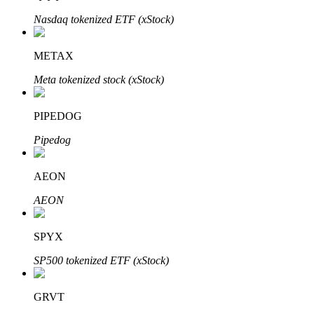
Nasdaq tokenized ETF (xStock)
BTR Kilitleme
METAX
BTR sahiplerine özel yatırımlar
Meta tokenized stock (xStock)
PIPEDOG
Pipedog
AEON
AEON
Krediler
Kripto destekli borçlanma hizmeti
SPYX
SP500 tokenized ETF (xStock)
GRVT