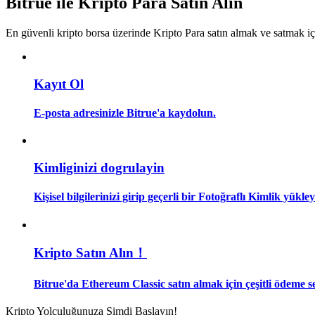
Bitrue ile Kripto Para Satın Alın
Kopya Tüccarı Olun
En güvenli kripto borsa üzerinde Kripto Para satın almak ve satmak i
Kâr paylaşımı ve kopya ticaret komisyonlarının tadını çıkarın
Kayıt Ol
E-posta adresinizle Bitrue'a kaydolun.
Kimliginizi dogrulayin
Bilgi
Kişisel bilgilerinizi girip geçerli bir Fotoğraflı Kimlik yükl
Ticaret bilgileri vb. dahil olmak üzere büyük veri analizi.
Kripto Satın Alın！
Bitrue'da Ethereum Classic satın almak için çeşitli ödeme s
Kripto Yolculuğunuza Şimdi Başlayın!