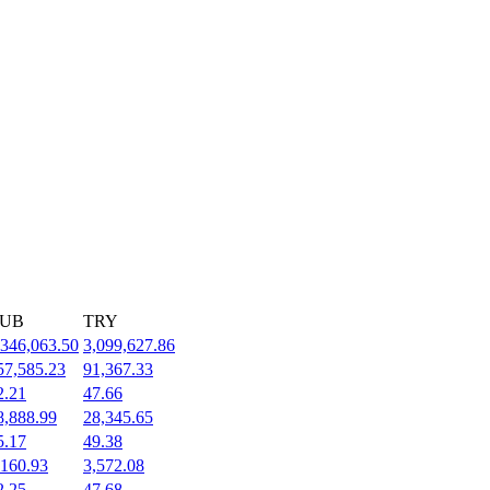
UB
TRY
,346,063.50
3,099,627.86
57,585.23
91,367.33
2.21
47.66
8,888.99
28,345.65
5.17
49.38
,160.93
3,572.08
2.25
47.68