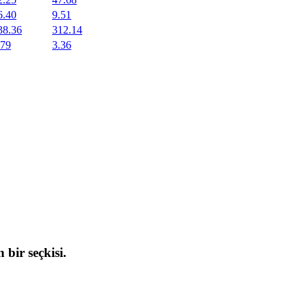
6.40
9.51
38.36
312.14
.79
3.36
 bir seçkisi.