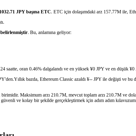
1032.71 JPY başına ETC
. ETC için dolaşımdaki arz 157.77M ile, Et
tı.
k
belirlenmiştir
. Bu, anlamına geliyor:
24 saatte, oran 0.46% dalgalandı ve en yüksek ¥0 JPY ve en düşük ¥0 
JPY'den.
Yıllık bazda, Ethereum Classic azaldı ¥-- JPY ile değişti ve bu
ara birimidir. Maksimum arzı 210.7M, mevcut toplam arzı 210.7M ve dol
 güvenli ve kolay bir şekilde gerçekleştirmek için adım adım kılavuzum
rları