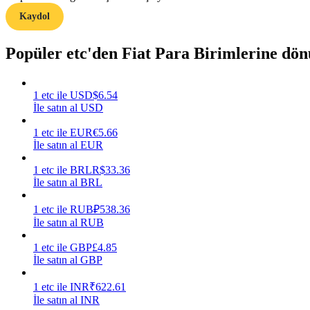
Kaydol
Rehber
Popüler etc'den Fiat Para Birimlerine dö
Vadeli İşlemler Başlangıç Kılavuzu
1
etc
ile
USD
$
6.54
İle satın al USD
1
etc
ile
EUR
€
5.66
İle satın al EUR
1
etc
ile
BRL
R$
33.36
İle satın al BRL
Ticaret stratejileri
1
etc
ile
RUB
₽
538.36
Nasıl kârlı kalabileceğinizi öğrenin
İle satın al RUB
1
etc
ile
GBP
£
4.85
İle satın al GBP
1
etc
ile
INR
₹
622.61
İle satın al INR