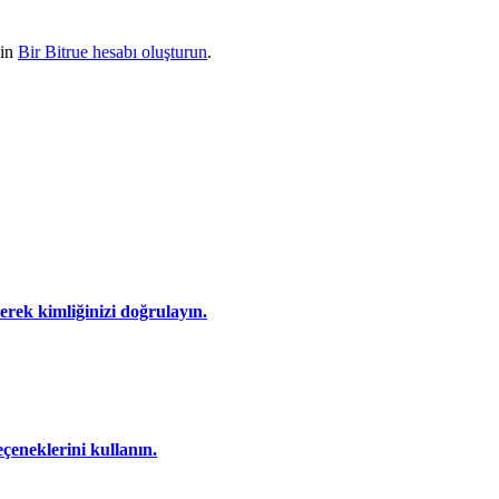
çin
Bir Bitrue hesabı oluşturun
.
eyerek kimliğinizi doğrulayın.
eçeneklerini kullanın.