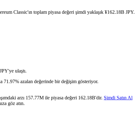
hereum Classic'ın toplam piyasa değeri şimdi yaklaşık ¥162.18B JPY.
JPY'ye ulaştı.
 da 71.97% azalan değerinde bir değişim gösteriyor.
aşımdaki arzı 157.77M ile piyasa değeri 162.18B'dir.
Şimdi Satın Al
uza göz atın.