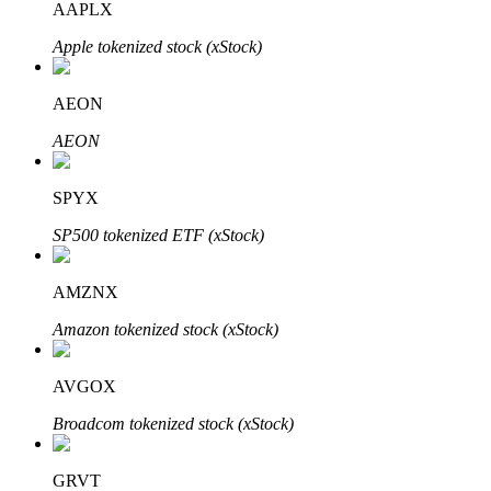
AAPLX
Apple tokenized stock (xStock)
Otomatik Yatırım
AEON
Uzun vadeli kâr ve esnek çıkarlar elde edin
AEON
SPYX
SP500 tokenized ETF (xStock)
AMZNX
Amazon tokenized stock (xStock)
Stake Etmeyi Öğrenin
AVGOX
Pasif gelir kazanma hakkında bilgi edinin
Broadcom tokenized stock (xStock)
Bitrue
AI
GRVT