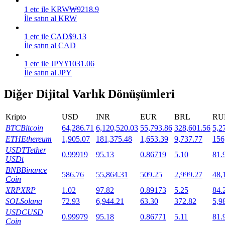
1
etc
ile
KRW
₩
9218.9
Staking
İle satın al KRW
Yüksek getiri ve anında erişim
1
etc
ile
CAD
$
9.13
İle satın al CAD
1
etc
ile
JPY
¥
1031.06
İle satın al JPY
Diğer Dijital Varlık Dönüşümleri
Kripto
USD
INR
EUR
BRL
RU
BTC
Bitcoin
64,286.71
6,120,520.03
55,793.86
328,601.56
5,2
Launchpool
ETH
Ethereum
1,905.07
181,375.48
1,653.39
9,737.77
156
USDT
Tether
0.99919
95.13
0.86719
5.10
81.
Popüler token'lar kazanmak için esnek staking
USDt
BNB
Binance
586.76
55,864.31
509.25
2,999.27
48,
Coin
XRP
XRP
1.02
97.82
0.89173
5.25
84.
SOL
Solana
72.93
6,944.21
63.30
372.82
5,9
USDC
USD
0.99979
95.18
0.86771
5.11
81.
Coin