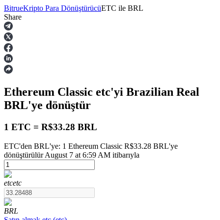
Bitrue
Kripto Para Dönüştürücü
ETC
ile
BRL
Share
Vadeli İşlemler
Ethereum Classic
etc
'yi Brazilian Real
BRL
'ye dönüştür
1 ETC = R$33.28 BRL
ETC'den BRL'ye: 1 Ethereum Classic R$33.28 BRL'ye
USDT Vadeli İşlemleri
dönüştürülür August 7 at 6:59 AM itibarıyla
Teminat olarak USDT kullanan vadeli işlemler
etc
etc
BRL
Satın almak
etc
(
etc
)