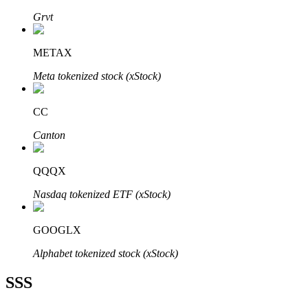
Grvt
METAX
Meta tokenized stock (xStock)
Bitrue Ortakları
CC
Canton
QQQX
Nasdaq tokenized ETF (xStock)
Bitrue İş Ortağı
GOOGLX
Kullanıcı başına %65'e kadar komisyon!
Alphabet tokenized stock (xStock)
SSS