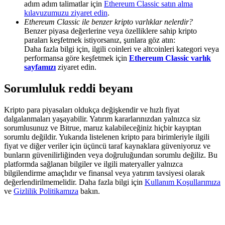
adım adım talimatlar için
Ethereum Classic satın alma
Share 500000 CASHCAT prize pool
kılavuzumuzu ziyaret edin
.
Ethereum Classic ile benzer kripto varlıklar nelerdir?
Benzer piyasa değerlerine veya özelliklere sahip kripto
paraları keşfetmek istiyorsanız, şunlara göz atın:
Exclusive for BitMart Users
Daha fazla bilgi için, ilgili coinleri ve altcoinleri kategori veya
performansa göre keşfetmek için
Ethereum Classic varlık
Register & Trade to Win 500,000 USDT
sayfamızı
ziyaret edin.
Sorumluluk reddi beyanı
Precious Metals Trading Carnival
Kripto para piyasaları oldukça değişkendir ve hızlı fiyat
dalgalanmaları yaşayabilir. Yatırım kararlarınızdan yalnızca siz
Trade Gold & Silver · 33,333 USDT Bonus
sorumlusunuz ve Bitrue, maruz kalabileceğiniz hiçbir kayıptan
sorumlu değildir. Yukarıda listelenen kripto para birimleriyle ilgili
fiyat ve diğer veriler için üçüncü taraf kaynaklara güveniyoruz ve
bunların güvenilirliğinden veya doğruluğundan sorumlu değiliz. Bu
platformda sağlanan bilgiler ve ilgili materyaller yalnızca
USDT New User Exclusive 10% APR
bilgilendirme amaçlıdır ve finansal veya yatırım tavsiyesi olarak
değerlendirilmemelidir. Daha fazla bilgi için
Kullanım Koşullarımıza
USDT Flexible Staking | Daily Rewards
ve
Gizlilik Politikamıza
bakın.