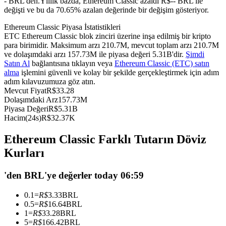
- BRL'den.
Yıllık bazda, Ethereum Classic azaldı R$-- BRL ile
değişti ve bu da 70.65% azalan değerinde bir değişim gösteriyor.
USDC'yi teminat olarak kullanan vadeli işlemler
Ethereum Classic Piyasa İstatistikleri
ETC Ethereum Classic blok zinciri üzerine inşa edilmiş bir kripto
para birimidir. Maksimum arzı 210.7M, mevcut toplam arzı 210.7M
ve dolaşımdaki arzı 157.73M ile piyasa değeri 5.31B'dir.
Şimdi
Satın Al
bağlantısına tıklayın veya
Ethereum Classic (ETC) satın
alma
işlemini güvenli ve kolay bir şekilde gerçekleştirmek için adım
adım kılavuzumuza göz atın.
Mevcut Fiyat
R$
33.28
Dolaşımdaki Arz
157.73M
Piyasa Değeri
R$
5.31B
Kopya Ticaret
Hacim(24s)
R$
32.37K
En iyi traderlarla güçlerinizi birleştirin
Ethereum Classic Farklı Tutarın Döviz
Kurları
'den BRL'ye değerler today 06:59
0.1
=
R$
3.33
BRL
0.5
=
R$
16.64
BRL
1
=
R$
33.28
BRL
5
=
R$
166.42
BRL