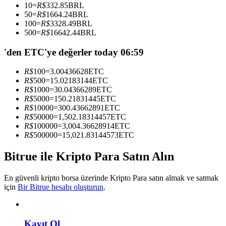
10
=
R$
332.85
BRL
Kopya Tüccarı Olun
50
=
R$
1664.24
BRL
100
=
R$
3328.49
BRL
Kâr paylaşımı ve kopya ticaret komisyonlarının tadını çıkarın
500
=
R$
16642.44
BRL
'den ETC'ye değerler today 06:59
R$
100
=
3.00436628
ETC
R$
500
=
15.02183144
ETC
R$
1000
=
30.04366289
ETC
R$
5000
=
150.21831445
ETC
R$
10000
=
300.43662891
ETC
R$
50000
=
1,502.18314457
ETC
R$
100000
=
3,004.36628914
ETC
Bilgi
R$
500000
=
15,021.83144573
ETC
Ticaret bilgileri vb. dahil olmak üzere büyük veri analizi.
Bitrue ile Kripto Para Satın Alın
En güvenli kripto borsa üzerinde Kripto Para satın almak ve satmak
için
Bir Bitrue hesabı oluşturun
.
Kayıt Ol