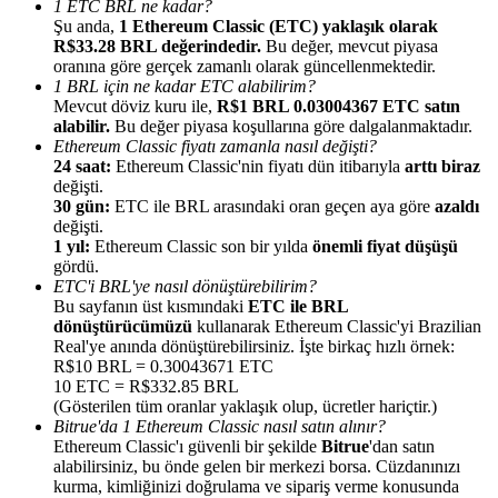
1 ETC BRL ne kadar?
Şu anda,
1 Ethereum Classic (ETC) yaklaşık olarak
R$33.28 BRL değerindedir.
Bu değer, mevcut piyasa
oranına göre gerçek zamanlı olarak güncellenmektedir.
1 BRL için ne kadar ETC alabilirim?
Mevcut döviz kuru ile,
R$1 BRL 0.03004367 ETC satın
alabilir.
Bu değer piyasa koşullarına göre dalgalanmaktadır.
Yönlendirme
Ethereum Classic fiyatı zamanla nasıl değişti?
Arkadaşını davet et, nakit ödüller kazan
24 saat:
Ethereum Classic'nin fiyatı dün itibarıyla
arttı biraz
değişti.
Deposit CASHCAT & Win
30 gün:
ETC ile BRL arasındaki oran geçen aya göre
azaldı
değişti.
1 yıl:
Ethereum Classic son bir yılda
önemli fiyat düşüşü
gördü.
ETC'i BRL'ye nasıl dönüştürebilirim?
Bu sayfanın üst kısmındaki
ETC ile BRL
dönüştürücümüzü
kullanarak Ethereum Classic'yi Brazilian
Real'ye anında dönüştürebilirsiniz. İşte birkaç hızlı örnek:
R$10 BRL = 0.30043671 ETC
10 ETC = R$332.85 BRL
(Gösterilen tüm oranlar yaklaşık olup, ücretler hariçtir.)
Bitrue'da 1 Ethereum Classic nasıl satın alınır?
Ethereum Classic'ı güvenli bir şekilde
Bitrue
'dan satın
alabilirsiniz, bu önde gelen bir merkezi borsa. Cüzdanınızı
Deposit CASHCAT & Win
kurma, kimliğinizi doğrulama ve sipariş verme konusunda