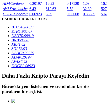
ADA
Cardano
0.20197
19.22
0.17529
1.03
16.
AVAX
Avalanche
6.43
612.63
5.58
32.89
527
DOGE
Dogecoin
0.06923
6.59
0.06008
0.35389
5.6
BTR Kilitleme
USD
INR
EUR
BRL
RUB
TRY
BTR sahiplerine özel yatırımlar
BTC
64,286.71
ETH
1,905.07
USDT
0.99919
BNB
586.76
XRP
1.02
SOL
72.93
USDC
0.99979
ADA
0.20197
AVAX
6.43
DOGE
0.06923
Krediler
Daha Fazla Kripto Parayı Keşfedin
Kripto destekli borçlanma hizmeti
Bitrue
'da yeni listelenen ve trend olan kripto
paraların bir seçkisi.