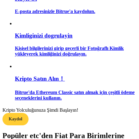
E-posta adresinizle Bitrue'a kaydolun.
Rehber
Vadeli İşlemler Başlangıç Kılavuzu
Kimliginizi dogrulayin
Kişisel bilgilerinizi girip geçerli bir Fotoğraflı Kimlik
yükleyerek kimliğinizi doğrulayın.
Kripto Satın Alın！
Ticaret stratejileri
Bitrue'da Ethereum Classic satın almak için çeşitli ödeme
seçeneklerini kullanın.
Nasıl kârlı kalabileceğinizi öğrenin
Kripto Yolculuğunuza Şimdi Başlayın!
Kaydol
Popüler etc'den Fiat Para Birimlerine