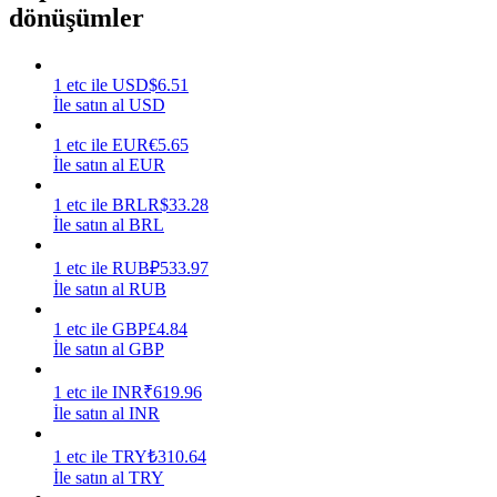
dönüşümler
Kazan
1
etc
ile
USD
$
6.51
İle satın al USD
1
etc
ile
EUR
€
5.65
İle satın al EUR
1
etc
ile
BRL
R$
33.28
İle satın al BRL
1
etc
ile
RUB
₽
533.97
Power Piggy
İle satın al RUB
Günlük rekabetçi ödüller kazanın
1
etc
ile
GBP
£
4.84
İle satın al GBP
1
etc
ile
INR
₹
619.96
İle satın al INR
1
etc
ile
TRY
₺
310.64
İle satın al TRY