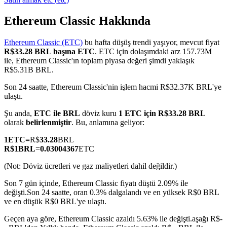
Ethereum Classic Hakkında
Ethereum Classic (ETC)
bu hafta düşüş trendi yaşıyor, mevcut fiyat
COIN-M Vadeli İşlemleri
R$33.28 BRL başına ETC
. ETC için dolaşımdaki arz 157.73M
ile, Ethereum Classic'ın toplam piyasa değeri şimdi yaklaşık
Kripto Para Vadeli İşlemleri
R$5.31B BRL.
Son 24 saatte, Ethereum Classic'nin işlem hacmi R$32.37K BRL'ye
ulaştı.
TradFi
Şu anda,
ETC ile BRL
döviz kuru
1 ETC için R$33.28 BRL
Hisse senetleri, döviz, değerli metaller ve emtia türevleri
olarak
belirlenmiştir
. Bu, anlamına geliyor:
1
ETC
=
R$
33.28
BRL
R$
1
BRL
=
0.03004367
ETC
(Not: Döviz ücretleri ve gaz maliyetleri dahil değildir.)
Son 7 gün içinde, Ethereum Classic fiyatı düştü 2.09% ile
değişti.
Son 24 saatte, oran 0.3% dalgalandı ve en yüksek R$0 BRL
ve en düşük R$0 BRL'ye ulaştı.
Geçen aya göre, Ethereum Classic azaldı 5.63% ile değişti.aşağı R$-
USDC Vadeli İşlemleri