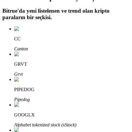
Bitrue
'da yeni listelenen ve trend olan kripto
paraların bir seçkisi.
Otomatik Yatırım
Uzun vadeli kâr ve esnek çıkarlar elde edin
CC
Canton
GRVT
Grvt
PIPEDOG
Stake Etmeyi Öğrenin
Pipedog
Pasif gelir kazanma hakkında bilgi edinin
GOOGLX
Bitrue
AI
Alphabet tokenized stock (xStock)