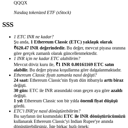
QQQX
Nasdaq tokenized ETF (xStock)
SSS
Yönlendirme
1 ETC INR ne kadar?
Şu anda,
1 Ethereum Classic (ETC) yaklaşık olarak
Arkadaşını davet et, nakit ödüller kazan
₹620.47 INR değerindedir.
Bu değer, mevcut piyasa oranına
BTC Welcome Rewards
göre gerçek zamanlı olarak güncellenmektedir.
1 INR için ne kadar ETC alabilirim?
Mevcut döviz kuru ile,
₹1 INR 0.00161169 ETC satın
alabilir.
Bu değer piyasa koşullarına göre dalgalanmaktadır.
Ethereum Classic fiyatı zamanla nasıl değişti?
24 saat:
Ethereum Classic'nin fiyatı dün itibarıyla
arttı biraz
değişti.
30 gün:
ETC ile INR arasındaki oran geçen aya göre
azaldı
değişti.
1 yıl:
Ethereum Classic son bir yılda
önemli fiyat düşüşü
gördü.
ETC'i INR'ye nasıl dönüştürebilirim?
Bu sayfanın üst kısmındaki
ETC ile INR dönüştürücümüzü
BTC Welcome Rewards
kullanarak Ethereum Classic'yi Indian Rupee'ye anında
dönüştürebilirsiniz. İşte birkaç hızlı örnek: