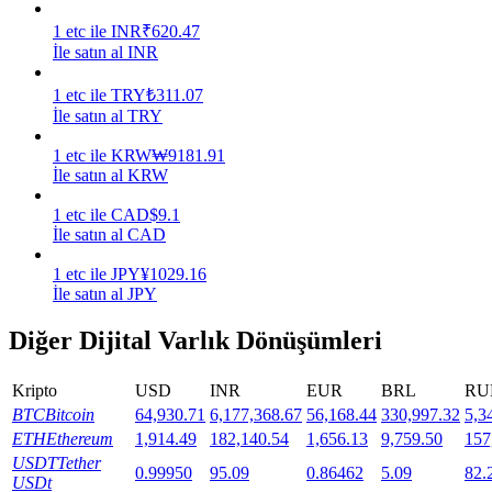
1
etc
ile
INR
₹
620.47
Staking
İle satın al INR
Yüksek getiri ve anında erişim
1
etc
ile
TRY
₺
311.07
İle satın al TRY
1
etc
ile
KRW
₩
9181.91
İle satın al KRW
1
etc
ile
CAD
$
9.1
İle satın al CAD
1
etc
ile
JPY
¥
1029.16
İle satın al JPY
Launchpool
Diğer Dijital Varlık Dönüşümleri
Popüler token'lar kazanmak için esnek staking
Kripto
USD
INR
EUR
BRL
RU
BTC
Bitcoin
64,930.71
6,177,368.67
56,168.44
330,997.32
5,3
ETH
Ethereum
1,914.49
182,140.54
1,656.13
9,759.50
157
USDT
Tether
0.99950
95.09
0.86462
5.09
82.
USDt