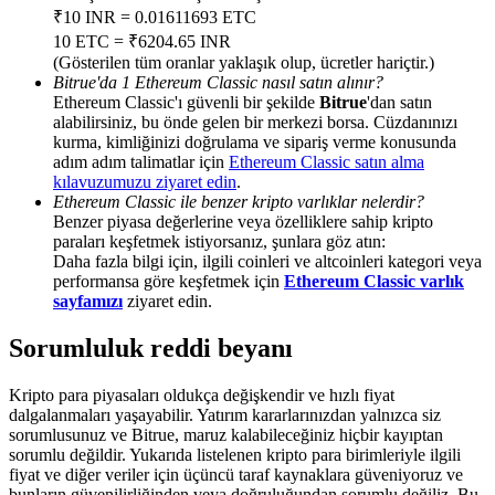
Deposit & Trade BTC to Share 25000 USDT prize pool!
₹10 INR = 0.01611693 ETC
10 ETC = ₹6204.65 INR
(Gösterilen tüm oranlar yaklaşık olup, ücretler hariçtir.)
Bitrue'da 1 Ethereum Classic nasıl satın alınır?
Ethereum Classic'ı güvenli bir şekilde
Bitrue
'dan satın
Deposit CASHCAT & Win
alabilirsiniz, bu önde gelen bir merkezi borsa. Cüzdanınızı
Share 500000 CASHCAT prize pool
kurma, kimliğinizi doğrulama ve sipariş verme konusunda
adım adım talimatlar için
Ethereum Classic satın alma
kılavuzumuzu ziyaret edin
.
Ethereum Classic ile benzer kripto varlıklar nelerdir?
Benzer piyasa değerlerine veya özelliklere sahip kripto
Exclusive for BitMart Users
paraları keşfetmek istiyorsanız, şunlara göz atın:
Daha fazla bilgi için, ilgili coinleri ve altcoinleri kategori veya
Register & Trade to Win 500,000 USDT
performansa göre keşfetmek için
Ethereum Classic varlık
sayfamızı
ziyaret edin.
Sorumluluk reddi beyanı
Precious Metals Trading Carnival
Kripto para piyasaları oldukça değişkendir ve hızlı fiyat
Trade Gold & Silver · 33,333 USDT Bonus
dalgalanmaları yaşayabilir. Yatırım kararlarınızdan yalnızca siz
sorumlusunuz ve Bitrue, maruz kalabileceğiniz hiçbir kayıptan
sorumlu değildir. Yukarıda listelenen kripto para birimleriyle ilgili
fiyat ve diğer veriler için üçüncü taraf kaynaklara güveniyoruz ve
bunların güvenilirliğinden veya doğruluğundan sorumlu değiliz. Bu