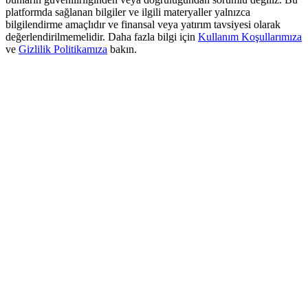
USDT New User Exclusive 10% APR
platformda sağlanan bilgiler ve ilgili materyaller yalnızca
bilgilendirme amaçlıdır ve finansal veya yatırım tavsiyesi olarak
USDT Flexible Staking | Daily Rewards
değerlendirilmemelidir. Daha fazla bilgi için
Kullanım Koşullarımıza
ve
Gizlilik Politikamıza
bakın.
BTC New User Exclusive: 6.5% APR
BTC Flexible Staking | Daily Rewards
Daha Fazla Etkinlik
Ödüller ve özel hediyeler kazanın
Ödül Merkezi