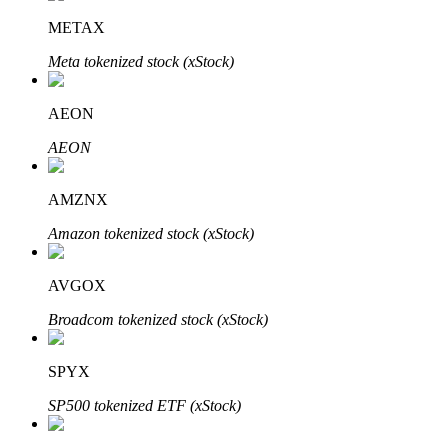
METAX
Meta tokenized stock (xStock)
AEON
Bitrue Ortakları
AEON
AMZNX
Amazon tokenized stock (xStock)
AVGOX
Broadcom tokenized stock (xStock)
Bitrue İş Ortağı
Kullanıcı başına %65'e kadar komisyon!
SPYX
SP500 tokenized ETF (xStock)