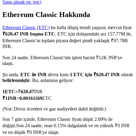
Satın almak
etc
(
etc
)
Ethereum Classic Hakkında
Ethereum Classic (ETC)
bu hafta düşüş trendi yaşıyor, mevcut fiyat
COIN-M Vadeli İşlemleri
₹620.47 INR başına ETC
. ETC için dolaşımdaki arz 157.77M ile,
Kripto Para Vadeli İşlemleri
Ethereum Classic'ın toplam piyasa değeri şimdi yaklaşık ₹97.78B
INR.
Son 24 saatte, Ethereum Classic'nin işlem hacmi ₹12K INR'ye
TradFi
ulaştı.
Hisse senetleri, döviz, değerli metaller ve emtia türevleri
Şu anda,
ETC ile INR
döviz kuru
1 ETC için ₹620.47 INR
olarak
belirlenmiştir
. Bu, anlamına geliyor:
1
ETC
=
₹
620.47
INR
₹
1
INR
=
0.00161169
ETC
(Not: Döviz ücretleri ve gaz maliyetleri dahil değildir.)
Son 7 gün içinde, Ethereum Classic fiyatı düştü 2.09% ile
değişti.
Son 24 saatte, oran 0.15% dalgalandı ve en yüksek ₹0 INR
USDC Vadeli İşlemleri
ve en düşük ₹0 INR'ye ulaştı.