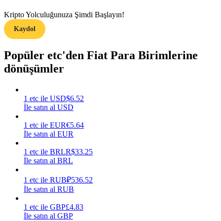
Kripto Yolculuğunuza Şimdi Başlayın!
Kazan
Kaydol
Popüler etc'den Fiat Para Birimlerine
dönüşümler
1
etc
ile
USD
$
6.52
İle satın al USD
Power Piggy
1
etc
ile
EUR
€
5.64
İle satın al EUR
Günlük rekabetçi ödüller kazanın
1
etc
ile
BRL
R$
33.25
İle satın al BRL
1
etc
ile
RUB
₽
536.52
İle satın al RUB
1
etc
ile
GBP
£
4.83
İle satın al GBP