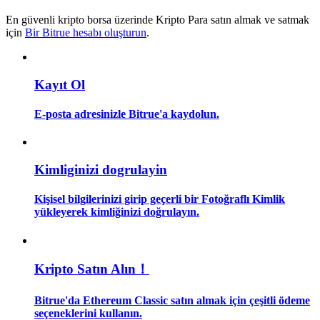
En güvenli kripto borsa üzerinde Kripto Para satın almak ve satmak
Rehber
için
Bir Bitrue hesabı oluşturun
.
Vadeli İşlemler Başlangıç Kılavuzu
Kayıt Ol
E-posta adresinizle Bitrue'a kaydolun.
Kimliginizi dogrulayin
Kişisel bilgilerinizi girip geçerli bir Fotoğraflı Kimlik
Ticaret stratejileri
yükleyerek kimliğinizi doğrulayın.
Nasıl kârlı kalabileceğinizi öğrenin
Kripto Satın Alın！
Bitrue'da Ethereum Classic satın almak için çeşitli ödeme
seçeneklerini kullanın.