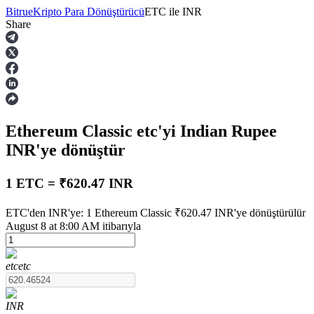
Bitrue
Kripto Para Dönüştürücü
ETC
ile
INR
Share
Vadeli İşlemler
Ethereum Classic
etc
'yi Indian Rupee
INR
'ye dönüştür
1 ETC = ₹620.47 INR
USDT Vadeli İşlemleri
ETC'den INR'ye: 1 Ethereum Classic ₹620.47 INR'ye dönüştürülür
August 8 at 8:00 AM itibarıyla
Teminat olarak USDT kullanan vadeli işlemler
etc
etc
INR