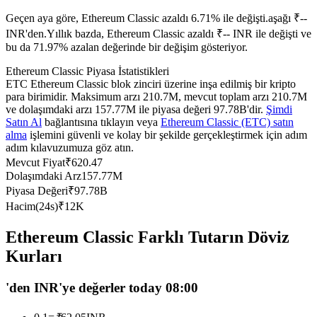
USDC'yi teminat olarak kullanan vadeli işlemler
Geçen aya göre, Ethereum Classic azaldı 6.71% ile değişti.aşağı ₹--
INR'den.
Yıllık bazda, Ethereum Classic azaldı ₹-- INR ile değişti ve
bu da 71.97% azalan değerinde bir değişim gösteriyor.
Ethereum Classic Piyasa İstatistikleri
ETC Ethereum Classic blok zinciri üzerine inşa edilmiş bir kripto
para birimidir. Maksimum arzı 210.7M, mevcut toplam arzı 210.7M
ve dolaşımdaki arzı 157.77M ile piyasa değeri 97.78B'dir.
Şimdi
Satın Al
bağlantısına tıklayın veya
Ethereum Classic (ETC) satın
alma
işlemini güvenli ve kolay bir şekilde gerçekleştirmek için adım
adım kılavuzumuza göz atın.
Kopya Ticaret
Mevcut Fiyat
₹
620.47
Dolaşımdaki Arz
157.77M
En iyi traderlarla güçlerinizi birleştirin
Piyasa Değeri
₹
97.78B
Hacim(24s)
₹
12K
Ethereum Classic Farklı Tutarın Döviz
Kurları
'den INR'ye değerler today 08:00